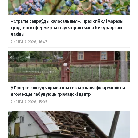
«Страты сапраўды каласальныя». Праз спёку і маразы
гродзенскі фермер застаўся практычна без ураджаю
лахіны
7 ЖНІЎНЯ 2026, 16:47
У Гродне знясуць прыватны сектар каля філармоніі: на
яго месцы пабудуюць грамадскі цэнтр
7 ЖНІЎНЯ 2026, 15:05