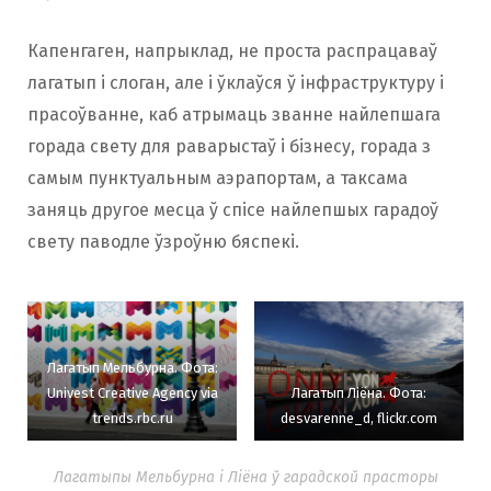
Капенгаген, напрыклад, не проста распрацаваў
лагатып і слоган, але і ўклаўся ў інфраструктуру і
прасоўванне, каб атрымаць званне найлепшага
горада свету для раварыстаў і бізнесу, горада з
самым пунктуальным аэрапортам, а таксама
заняць другое месца ў спісе найлепшых гарадоў
свету паводле ўзроўню бяспекі.
Лагатып Мельбурна. Фота:
Univest Creative Agency via
Лагатып Ліёна. Фота:
trends.rbc.ru
desvarenne_d, flickr.com
Лагатыпы Мельбурна і Ліёна ў гарадской прасторы