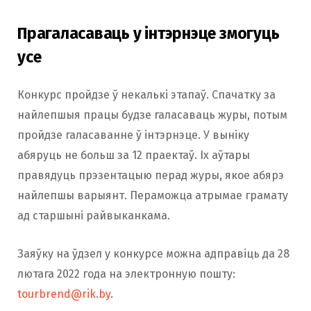
Прагаласаваць у інтэрнэце змогуць
усе
Конкурс пройдзе ў некалькі этапаў. Спачатку за
найлепшыя працы будзе галасаваць журы, потым
пройдзе галасаванне ў інтэрнэце. У выніку
абяруць не больш за 12 праектаў. Іх аўтары
правядуць прэзентацыю перад журы, якое абярэ
найлепшы варыянт. Пераможца атрымае грамату
ад старшыні райвыканкама.
Заяўку на ўдзел у конкурсе можна адправіць да 28
лютага 2022 года на электронную пошту:
tourbrend@rik.by
.