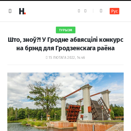
F
I
Рус
a
n
c
s
e
t
b
a
o
g
ТУРЫЗМ
o
r
k
a
Што, зноў?! У Гродне абвясцілі конкурс
m
на брэнд для Гродзенскага раёна
15 ЛЮТАГА 2022, 14:46