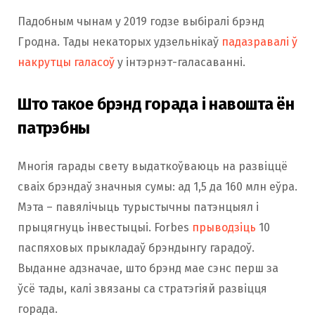
Падобным чынам у 2019 годзе выбіралі брэнд
Гродна. Тады некаторых удзельнікаў
падазравалі ў
накрутцы галасоў
у інтэрнэт-галасаванні.
Што такое брэнд горада і навошта ён
патрэбны
Многія гарады свету выдаткоўваюць на развіццё
сваіх брэндаў значныя сумы: ад 1,5 да 160 млн еўра.
Мэта – павялічыць турыстычны патэнцыял і
прыцягнуць інвестыцыі. Forbes
прыводзіць
10
паспяховых прыкладаў брэндынгу гарадоў.
Выданне адзначае, што брэнд мае сэнс перш за
ўсё тады, калі звязаны са стратэгіяй развіцця
горада.