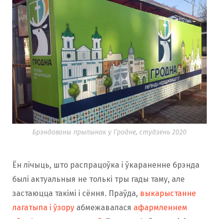
Брэндаваны прыпынак у Гродне, студзень 2020
Ён лічыць, што распрацоўка і ўкараненне брэнда
былі актуальныя не толькі тры гады таму, але
застаюцца такімі і сёння. Праўда,
выкарыстанне
лагатыпа і ўзору
абмежавалася
афармленнем