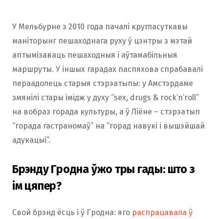
У Мельбурне з 2010 года пачалі кругласуткавы
маніторынг пешаходнага руху ў цэнтры з мэтай
аптымізаваць пешаходныя і аўтамабільныя
маршруты. У іншых гарадах паспяхова спрабавалі
пераадолець старыя стэрэатыпы: у Амстэрдаме
змянілі стары імідж у духу “sex, drugs & rock’n’roll”
на вобраз горада культуры, а ў Ліёне – стэрэатып
“горада гастраномаў” на “горад навукі і вышэйшай
адукацыі”.
Брэнду Гродна ўжо тры гады: што з
ім цяпер?
Свой брэнд ёсць і ў Гродна: яго
распрацавала ў