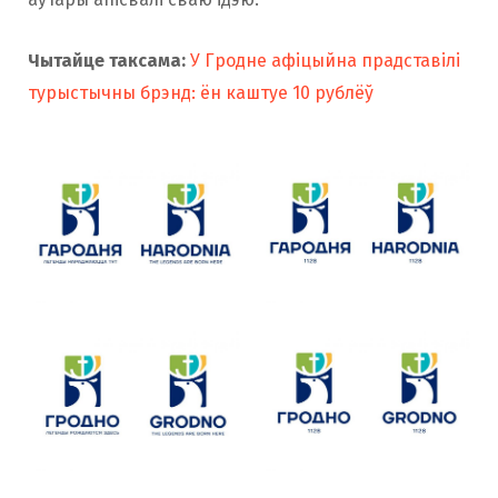
Чытайце таксама:
У Гродне афіцыйна прадставілі
турыстычны брэнд: ён каштуе 10 рублёў