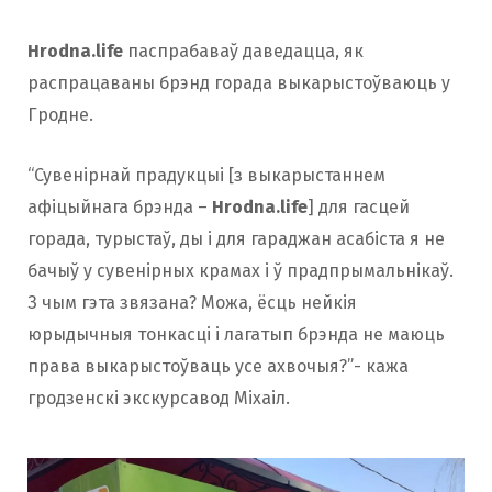
Hrodna.life
паспрабаваў даведацца, як
распрацаваны брэнд горада выкарыстоўваюць у
Гродне.
“Сувенірнай прадукцыі [з выкарыстаннем
афіцыйнага брэнда –
Hrodna.life
] для гасцей
горада, турыстаў, ды і для гараджан асабіста я не
бачыў у сувенірных крамах і ў прадпрымальнікаў.
З чым гэта звязана? Можа, ёсць нейкія
юрыдычныя тонкасці і лагатып брэнда не маюць
права выкарыстоўваць усе ахвочыя?”- кажа
гродзенскі экскурсавод Міхаіл.