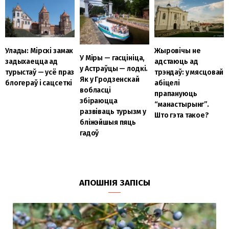
Улады: Мірскі замак
Жыровічы не
У Міры — гасцініца,
задыхаецца ад
адстаюць ад
у Астраўцы — лодкі.
турыстаў — усё праз
трэндаў: у мясцовай
Як у Гродзенскай
блогераў і сацсеткі
абіцелі
вобласці
прапануюць
збіраюцца
“манастырынг”.
развіваць турызм у
Што гэта такое?
бліжэйшыя пяць
гадоў
АПОШНІЯ ЗАПІСЫ