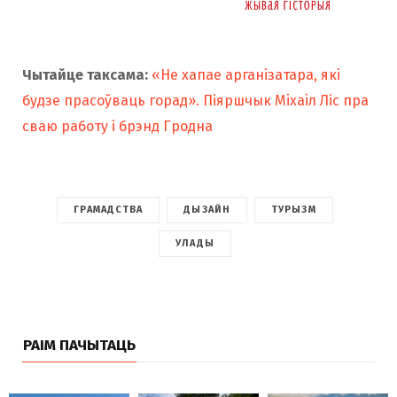
Чытайце таксама:
«Не хапае арганізатара, які
будзе прасоўваць горад». Піяршчык Мiхаiл Ліс пра
сваю работу і брэнд Гродна
ГРАМАДСТВА
ДЫЗАЙН
ТУРЫЗМ
УЛАДЫ
РАІМ ПАЧЫТАЦЬ