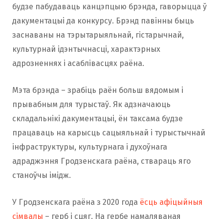
будзе пабудаваць канцэпцыю брэнда, гаворыцца ў
дакументацыі да конкурсу. Брэнд павінны быць
заснаваны на тэрытарыяльнай, гістарычнай,
культурнай ідэнтычнасці, характэрных
адрозненнях і асаблівасцях раёна.
Мэта брэнда – зрабіць раён больш вядомым і
прывабным для турыстаў. Як адзначаюць
складальнікі дакументацыі, ён таксама будзе
працаваць на карысць сацыяльнай і турыстычнай
інфраструктуры, культурнага і духоўнага
адраджэння Гродзенскага раёна, ствараць яго
станоўчы імідж.
У Гродзенскага раёна з 2020 года
ёсць афіцыйныя
сімвалы
– герб і сцяг. На гербе намаляваная