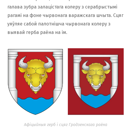
галава зубра залацістага колеру з серабрыстымі
рагамі на фоне чырвонага варажскага шчыта. Сцяг
уяўляе сабой палотнішча чырвонага колеру з
выявай герба раёна на ім.
Афіцыйныя герб і сцяг Гродзенскага раёна