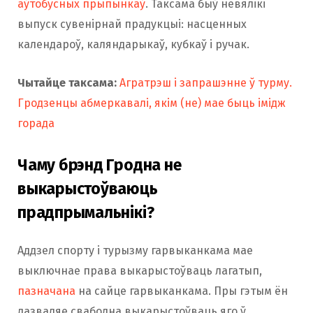
аўтобусных прыпынкаў
. Таксама быў невялікі
выпуск сувенірнай прадукцыі: насценных
календароў, каляндарыкаў, кубкаў і ручак.
Чытайце таксама:
Агратрэш і запрашэнне ў турму.
Гродзенцы абмеркавалі, якім (не) мае быць імідж
горада
Чаму брэнд Гродна не
выкарыстоўваюць
прадпрымальнікі?
Аддзел спорту і турызму гарвыканкама мае
выключнае права выкарыстоўваць лагатып,
пазначана
на сайце гарвыканкама. Пры гэтым ён
дазваляе свабодна выкарыстоўваць яго ў