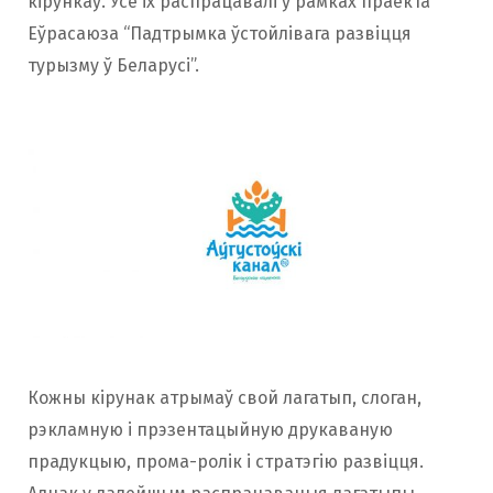
кірункаў. Усе іх распрацавалі ў рамках праекта
Еўрасаюза “Падтрымка ўстойлівага развіцця
турызму ў Беларусі”.
Кожны кірунак атрымаў свой лагатып, слоган,
рэкламную і прэзентацыйную друкаваную
прадукцыю, прома-ролік і стратэгію развіцця.