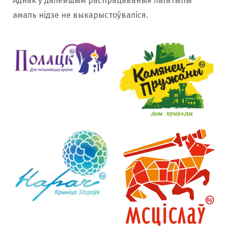
Аднак у далейшым распрацаваныя лагатыпы
амаль нідзе не выкарыстоўваліся.