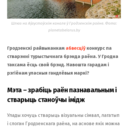
Шлюз на Аўгустоўскім канале ў Гродзенскім раёне. Фота:
planetabelarus.by
Гродзенскі райвыканкам
абвесціў
конкурс па
стварэнні турыстычнага брэнда раёна. У Гродна
таксама ёсць свой брэнд. Навошта гарадам і
рэгіёнам уласныя гандлёвыя маркі?
Мэта – зрабіць раён пазнавальным і
стварыць станоўчы імідж
Улады хочуць стварыць візуальны сімвал, лагатып
і слоган Гродзенскага раёна, на аснове якіх можна