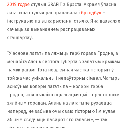
2019 годзе
студыя GRAFIT з Брэста. Акрамя ўласна
лагатыпа студыя распрацавала і
брэндбук
–
інструкцыю па выкарыстанні стылю. Яна дазваляе
сачыць за выкананнем распрацаваных
стандартаў.
“У аснове лагатыпа ляжыць герб горада Гродна, а
менавіта Алень святога Губерта з залатым крыжам
паміж рагамі. Гэта неад’емная частка гісторыі і ў
той жа час унікальны і непаўторны сімвал. Чатыры
асноўныя колеры лагатыпа – колеры герба
Гродна, якія выклікаюць асацыяцыі з прасторным
зялёным горадам. Алень на лагатыпе рухаецца
наперад, не забываючы сваю гісторыю і мінулае,
аб чым сведчыць паварот яго галавы», — так
аўтары апісвалі сваю ідэю.