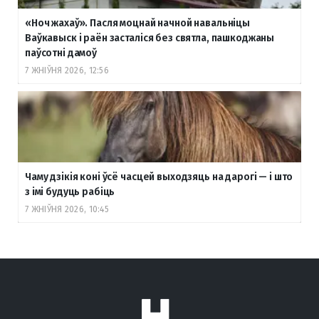
«Ноч жахаў». Пасля моцнай начной навальніцы
Ваўкавыск і раён засталіся без святла, пашкоджаны
паўсотні дамоў
7 ЖНІЎНЯ 2026, 12:56
Чаму дзікія коні ўсё часцей выходзяць на дарогі — і што
з імі будуць рабіць
7 ЖНІЎНЯ 2026, 10:45