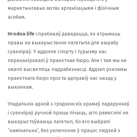
маркетынгавых мэтах арганізацыям і фізічным
асобам.
Hrodna.life
спрабаваў даведацца, як атрымаць
правы на выкарыстанне лагатыпа для вырабу
сувеніраў. У аддзеле спорту і турызму нас
перанакіравалі ў праектнае бюро. Але і там мы не
змаглі высветліць падрабязнасці. Аддзел рэкламы
праектнага бюро проста адправіў нас назад у
выканкам.
Уладальнік адной з гродзенскіх крамаў падарункаў
і сувеніраў ручной працы лічыць, што рамеснікі не
выкарыстоўваюць лагатып, бо яго выбралі
“намінальна”, без уключэння ў працэс людзей з