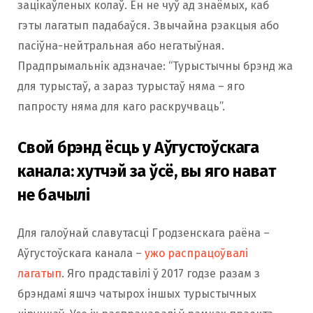
зацікаўленых колаў. Ён не чуў ад знаёмых, каб
гэты лагатып падабаўся. Звычайна рэакцыя або
пасіўна-нейтральная або негатыўная.
Прадпрымальнік адзначае: “Турыстычны брэнд жа
для турыстаў, а зараз турыстаў няма – яго
папросту няма для каго раскручваць”.
Свой брэнд ёсць у Аўгустоўскага
канала: хутчэй за ўсё, вы яго нават
не бачылі
Для галоўнай славутасці Гродзенскага раёна –
Аўгустоўскага канала –
ужо распрацоўвалі
лагатып
. Яго прадставілі ў 2017 годзе разам з
брэндамі яшчэ чатырох іншых турыстычных