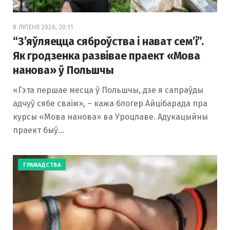
8 ЛІПЕНЯ 2026, 20:11
“З’яўляецца сяброўства і нават сем’і”.
Як гродзенка развівае праект «Мова
нанова» ў Польшчы
«Гэта першае месца ў Польшчы, дзе я сапраўды
адчуў сябе сваім», – кажа блогер Айцібарада пра
курсы «Мова нанова» ва Уроцлаве. Адукацыйны
праект быў…
ГРАМАДСТВА