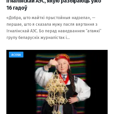
Ігналінскай АЭС, якую разбіраюць ужо
16 гадоў
«Добра, што майткі прыстойныя надзела», —
першае, што я сказала мужу пасля вяртання з
Ігналінскай АЭС. Бо перад наведваннем “атамкі”
групу беларускіх журналістак і…
АСОБА