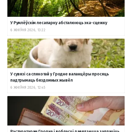
У Румлёўскім лесапарку абсталююць эка-сцежку
6 ЖНІЎНЯ 2026, 13:22
У сувязі са спякотай у Гродне валанцёры просяць
падтрымаць бяздомных жывёл
6 ЖНІЎНЯ 2026, 12:45
Рэстаратарам Гродна і вобласці давядзецца заплаціць