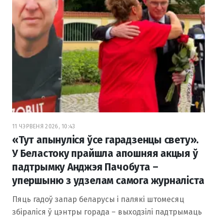
11 ЧЭРВЕНЯ 2026, 10:43
«Тут апынуліся ўсе гарадзенцы свету».
У Беластоку прайшла апошняя акцыя ў
падтрымку Анджэя Пачобута –
упершыню з удзелам самога журналіста
Пяць гадоў запар беларусы і палякі штомесяц
збіраліся ў цэнтры горада – выходзілі падтрымаць