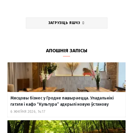
ЗАГРУЗІЦЬ ЯШЧЭ
АПОШНІЯ ЗАПІСЫ
Мясцовы бізнес у Гродне пашыраецца. Уладальнікі
гатэля і кафэ “Культура” адкрылі новую ўстанову
6 ЖНІЎНЯ 2026, 14:17