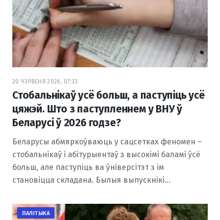
20 ЧЭРВЕНЯ 2026, 07:33
Стобальнікаў усё больш, а паступіць усё
цяжэй. Што з паступленнем у ВНУ ў
Беларусі ў 2026 годзе?
Беларусы абмяркоўваюць у сацсетках феномен –
стобальнікаў і абітурыентаў з высокімі баламі ўсё
больш, але паступіць ва ўніверсітэт з ім
становіцца складана. Былыя выпускнікі…
ПАЛІТЫКА