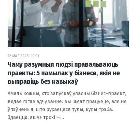
12 МАЯ 2026, 19:11
Чаму разумныя людзі правальваюць
праекты: 5 памылак у бізнесе, якія не
выправіць без навыкаў
Амаль кожны, хто запускаў уласны бізнес-праект,
ведае гэтае адчуванне: вы шмат працуеце, але не
ўпэўненыя, што рухаецеся туды, куды трэба.
Здаецца, яшчэ трохі —…