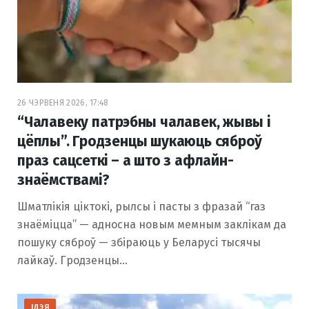
26 ЧЭРВЕНЯ 2026, 17:48
“Чалавеку патрэбны чалавек, жывы і
цёплы”. Гродзенцы шукаюць сяброў
праз сацсеткі – а што з афлайн-
знаёмствамі?
Шматлікія ціктокі, рылсы і пасты з фразай “газ
знаёміцца” — адносна новым мемным заклікам да
пошуку сяброў — збіраюць у Беларусі тысячы
лайкаў. Гродзенцы…
ІДЭЯ