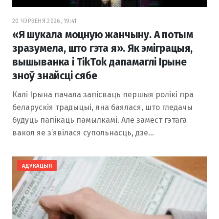
20 ЧЭРВЕНЯ 2026, 19:41
«Я шукала моцную жанчыну. А потым
зразумела, што гэта я». Як эміграцыя,
вышыванка і TikTok дапамаглі Ірыне
зноў знайсці сябе
Калі Ірына пачала запісваць першыя ролікі пра
беларускія традыцыі, яна баялася, што гледачы
будуць папікаць памылкамі. Але замест гэтага
вакол яе з’явілася супольнасць, дзе…
АДУКАЦЫЯ