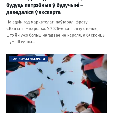
будуць патрэбныя ў будучыні –
даведаліся ў эксперта
На адзін год маркетолагі паўтаралі фразу:
«Кантэнт – кароль». У 2026-м кантэнту столькі,
што ён ужо больш нагадвае не караля, а бясконцы
шум. Штучны…
ПАРТНЁРСКІ МАТЭРЫЯЛ