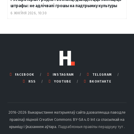
штрафы: не адлічвалі грошы на падтрымку культуры
6 ЖНІЎНЯ 2026, 10:30
FACEBOOK
INSTAGRAM
TELEGRAM
RSS
YOUTUBE
ВКОНТАКТЕ
2016-2026 Выкарыстанне матэрыялаў сайта дазваляецца паводле
правілаў ліцэнзіі Creative Commons BY-SA 4.0 Int са спасылкай на
крыніцу і ўказаннем аўтара.
Падрабязныя правілы перадруку тут
.