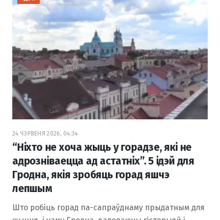
24 ЧЭРВЕНЯ 2026, 04:34
“Ніхто не хоча жыць у горадзе, які не
адрозніваецца ад астатніх”. 5 ідэй для
Гродна, якія зробяць горад яшчэ
лепшым
Што робіць горад па-сапраўднаму прыдатным для