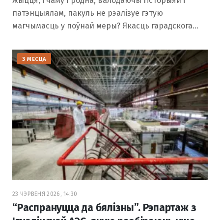
жыцця, і чаму Гродна, валодаючы гісторыяй і
патэнцыялам, пакуль не рэалізуе гэтую
магчымасць у поўнай меры? Якасць гарадскога…
З МЕСЦА
23 ЧЭРВЕНЯ 2026, 14:30
“Распрануцца да бялізны”. Рэпартаж з