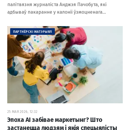
палітвязня журналіста Анджэя Пачобута, які
адбываў пакаранне у калоніі ўзмоцненага…
ПАРТНЁРСКІ МАТЭРЫЯЛ
25 МАЯ 2026, 12:32
Эпоха AI забівае маркетынг? Што
застанецца людзям і якія спецыялісты