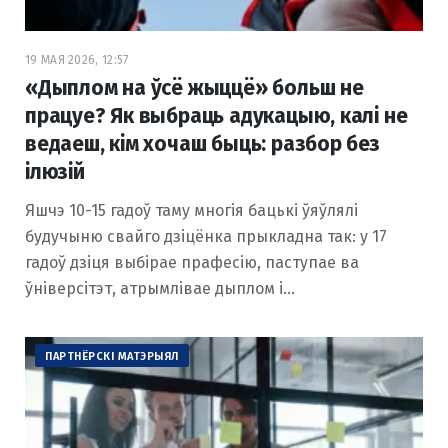
19 МАЯ 2026, 12:57
«Дыплом на ўсё жыццё» больш не
працуе? Як выбраць адукацыю, калі не
ведаеш, кім хочаш быць: разбор без
ілюзій
Яшчэ 10-15 гадоў таму многія бацькі ўяўлялі
будучыню свайго дзіцёнка прыкладна так: у 17
гадоў дзіця выбірае прафесію, паступае ва
ўніверсітэт, атрымлівае дыплом і…
ПАРТНЁРСКІ МАТЭРЫЯЛ