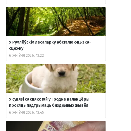
У Румлёўскім лесапарку абсталююць эка-
сцежку
6 ЖНІЎНЯ 2026, 13:22
У сувязі са спякотай у Гродне валанцёры
просяць падтрымаць бяздомных жывёл
6 ЖНІЎНЯ 2026, 12:45