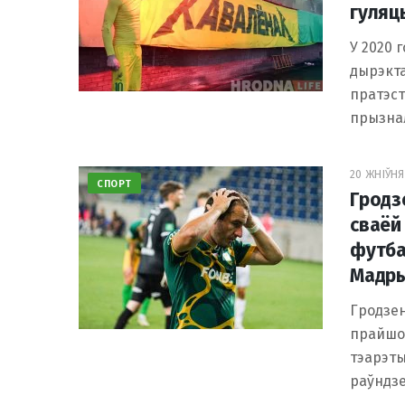
гуляц
У 2020 
дырэкта
пратэст
прызнал
20 ЖНІЎНЯ 
СПОРТ
Гродз
сваёй 
футба
Мадр
Гродзен
прайшоў
тэарэт
раўндзе