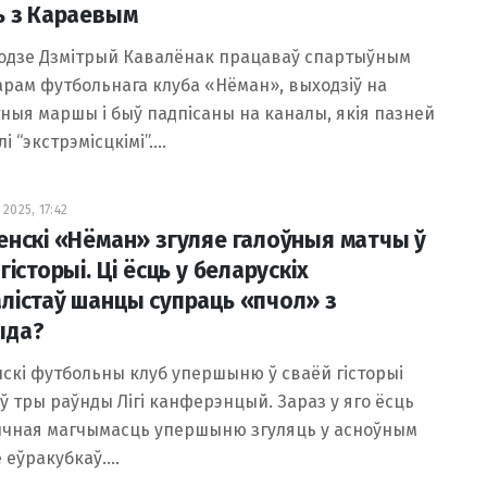
ь з Караевым
годзе Дзмітрый Кавалёнак працаваў спартыўным
рам футбольнага клуба «Нёман», выходзіў на
ныя маршы і быў падпісаны на каналы, якія пазней
і “экстрэмісцкімі”.…
2025, 17:42
енскі «Нёман» згуляе галоўныя матчы ў
гісторыі. Ці ёсць у беларускіх
лістаў шанцы супраць «пчол» з
ыда?
скі футбольны клуб упершыню ў сваёй гісторыі
 тры раўнды Лігі канферэнцый. Зараз у яго ёсць
ычная магчымасць упершыню згуляць у асноўным
 еўракубкаў.…