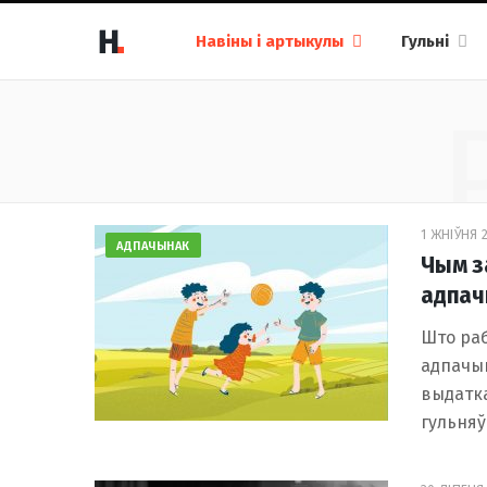
Навіны і артыкулы
Гульні
1 ЖНІЎНЯ 2
АДПАЧЫНАК
Чым з
адпач
Што раб
адпачыц
выдатка
гульняў