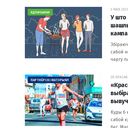
3 МАЯ 2026
АДПАЧЫНАК
У што
шашлы
кампан
Збіраюч
сабой н
чаргу п
28 КРАСАВІ
ПАРТНЁРСКІ МАТЭРЫЯЛ
«Крас
выбір
вывуч
Куды б 
сабой к
бег. Ма