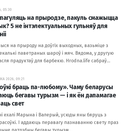
, 05:30
 пагуляць на прыродзе, пакуль смажыцца
к? 5 не інтэлектуальных гульняў для
іі
ыся на прыроду на доўгіх выходных, вазьміце з
екалькі паветраных шароў і мяч. Вядома, у другую
асля прадуктаў для барбекю. Hrodna.life сабраў…
КА 2026, 09:21
оўкі браць па-любому». Чаму беларусы
аюць бегавы турызм — і як ён дапамагае
аць свет
ні ехалі Марына і Валерый, усюды яны бяруць з
расоўкі. І аддаюць перавагу пазнаванню свету праз
рыне патрэбны бегавы турызм,…