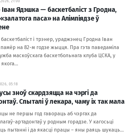
2026, 21:00
 Іван Ядэшка — баскетбаліст з Гродна,
 «залатога паса» на Алімпіядзе ў
ене
 баскетбаліст і трэнер, ураджэнец Гродна Іван
памёр на 82-м годзе жыцця. Пра гэта паведаміла
ужба маскоўскага баскетбольнага клуба ЦСКА, у
 якога…
026, 05:18
усы зноў скардзяцца на чэргі да
нтаў. Спыталі ў лекара, чаму іх так мала
цы не першы год гавораць аб чэргах да
лагаў-артадонтаў у родным горадзе. У кагосьці
ць пытанні і да якасці працы – яны раяць шукаць…