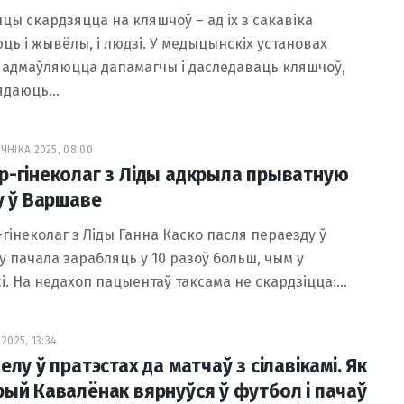
цы скардзяцца на кляшчоў – ад іх з сакавіка
ць і жывёлы, і людзі. У медыцынскіх установах
адмаўляюцца дапамагчы і даследаваць кляшчоў,
ядаюць…
ЧНІКА 2025, 08:00
р-гінеколаг з Ліды адкрыла прыватную
ку ў Варшаве
гінеколаг з Ліды Ганна Каско пасля пераезду ў
 пачала зарабляць у 10 разоў больш, чым у
і. На недахоп пацыентаў таксама не скардзіцца:…
2025, 13:34
елу ў пратэстах да матчаў з сілавікамі. Як
рый Кавалёнак вярнуўся ў футбол і пачаў