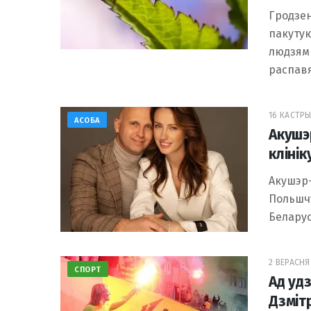
Гродзен
пакутую
людзям 
распав
16 КАСТРЫ
АСОБА
Акушэ
кліні
Акушэр-
Польшчу
Беларус
2 ВЕРАСНЯ 
СПОРТ
Ад удз
Дзміт