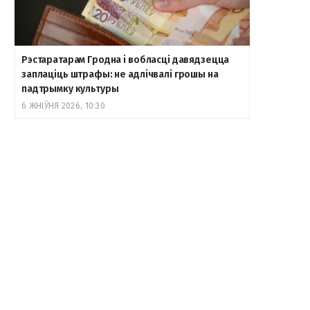
Рэстаратарам Гродна і вобласці давядзецца
заплаціць штрафы: не адлічвалі грошы на
падтрымку культуры
6 ЖНІЎНЯ 2026, 10:30