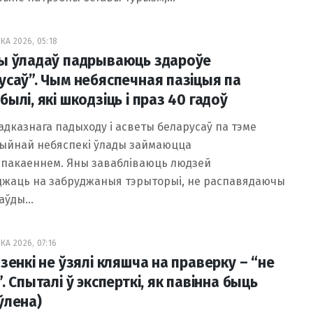
КА 2026, 05:18
ы ўладаў падрываюць здароўе
усаў”. Чым небяспечная пазіцыя па
ылі, які шкодзіць і праз 40 гадоў
адказнага падыходу і асветы беларусаў па тэме
ыйнай небяспекі ўлады займаюцца
спакаеннем. Яны завабліваюць людзей
джаць на забруджаныя тэрыторыі, не распавядаючы
раўды…
КА 2026, 07:16
зенкі не ўзялі кляшча на праверку – “не
. Спыталі ў эксперткі, як павінна быць
ўлена)