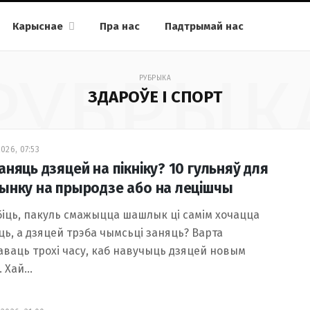
Карыснае
Пра нас
Падтрымай нас
РУБРЫК
РУБРЫКА
ЗДАРОЎЕ І СПОРТ
026, 07:53
аняць дзяцей на пікніку? 10 гульняў для
ынку на прыродзе або на лецішчы
іць, пакуль смажыцца шашлык ці самім хочацца
ь, а дзяцей трэба чымсьці заняць? Варта
ваць трохі часу, каб навучыць дзяцей новым
. Хай…