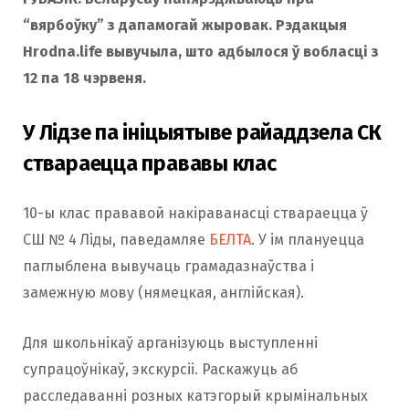
“вярбоўку” з дапамогай жыровак. Рэдакцыя
Hrodna.life вывучыла, што адбылося ў вобласці з
12 па 18 чэрвеня.
У Лідзе па ініцыятыве райаддзела СК
ствараецца прававы клас
10-ы клас прававой накіраванасці ствараецца ў
СШ № 4 Ліды, паведамляе
БЕЛТА
. У ім плануецца
паглыблена вывучаць грамадазнаўства і
замежную мову (нямецкая, англійская).
Для школьнікаў арганізуюць выступленні
супрацоўнікаў, экскурсіі. Раскажуць аб
расследаванні розных катэгорый крымінальных