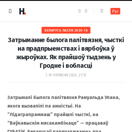
F
I
Рус
a
n
c
s
e
t
b
a
o
g
БЕЛАРУСЬ ПАСЛЯ 2020-ГА
o
r
k
a
Затрыманне былога палітвязня, чысткі
m
на прадпрыемствах і вярбоўка ў
жыроўках. Як прайшоў тыдзень у
Гродне і вобласці
19 ЧЭРВЕНЯ 2023, 21:12
Затрымалі былога палітвязня Рамуальда Улана,
якога вызвалілі па амністыі. На
“Лідаграпраммаш” прайшлі чысткі, на
“Ваўкавыскім мясакамбінаце” — працаваў
ГУБАЗіК. Беларусаў папярэджваюць пра