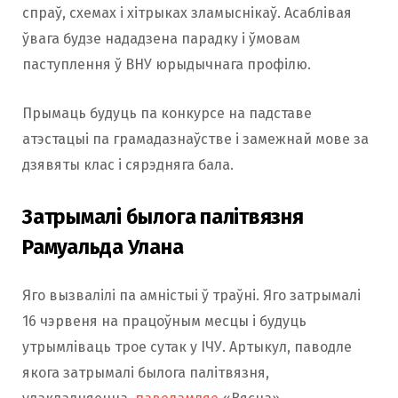
спраў, схемах і хітрыках зламыснікаў. Асаблівая
ўвага будзе нададзена парадку і ўмовам
паступлення ў ВНУ юрыдычнага профілю.
Прымаць будуць па конкурсе на падставе
атэстацыі па грамадазнаўстве і замежнай мове за
дзявяты клас і сярэдняга бала.
Затрымалі былога палітвязня
Рамуальда Улана
Яго вызвалілі па амністыі ў траўні. Яго затрымалі
16 чэрвеня на працоўным месцы і будуць
утрымліваць трое сутак у ІЧУ. Артыкул, паводле
якога затрымалі былога палітвязня,