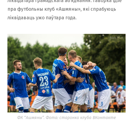
ліквідатара грамадскага аб’яднання. Гаворка ідзе
пра футбольны клуб «Ашмяны», які спрабуюць
ліквідаваць ужо паўтара года.
ФК “Ашмяны”. Фота: старонка клуба ВКонтакте