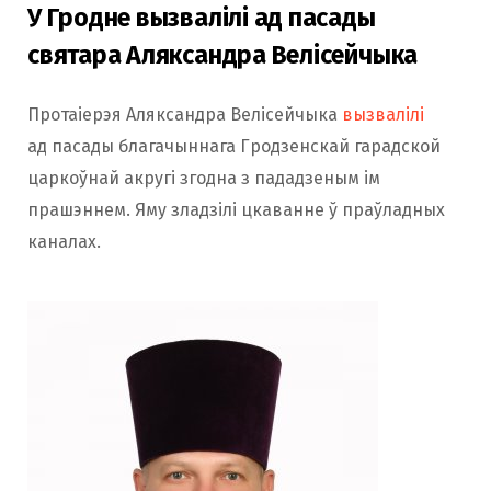
У Гродне вызвалілі ад пасады
святара Аляксандра Велісейчыка
Протаіерэя Аляксандра Велісейчыка
вызвалілі
ад пасады благачыннага Гродзенскай гарадской
царкоўнай акругі згодна з пададзеным ім
прашэннем. Яму зладзілі цкаванне ў праўладных
каналах.