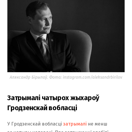
Аляксандр Бірылаў. Фота: instagram.com/aleksandrbirilov
Затрымалі чатырох жыхароў
Гродзенскай вобласці
У Гродзенскай вобласці
затрымалі
не менш