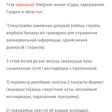
Гэта
заўважыў
Telegram-канал «Суды, задержания.
Гродно и область».
“Спецслужбы замежных дзяржаў робяць спробы
вярбоўкі беларускіх грамадзян для атрымання
разведвальнай інфармацыі, здзяйснення
дыверсій і тэрактаў.
З гэтай мэтай да вас могуць звярнуцца праз
сацыяльныя сеткі і мэсэнджары з прапановай:
1) перавесці далейшае зносіны ў закрыты фармат
(выкарыстоўваць сакрэтныя чаты, незнаёмыя
мэсанджары, падазроныя праграмы);
2) паведаміць звесткі аб вашым асяроддзі,