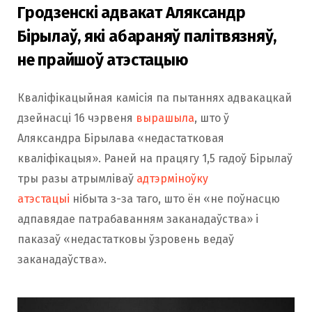
Гродзенскі адвакат Аляксандр
Бірылаў, які абараняў палітвязняў,
не прайшоў атэстацыю
Кваліфікацыйная камісія па пытаннях адвакацкай
дзейнасці 16 чэрвеня
вырашыла
, што ў
Аляксандра Бірылава «недастатковая
кваліфікацыя». Раней на працягу 1,5 гадоў Бірылаў
тры разы атрымліваў
адтэрміноўку
атэстацыі
нібыта з-за таго, што ён «не поўнасцю
адпавядае патрабаванням заканадаўства» і
паказаў «недастатковы ўзровень ведаў
заканадаўства».