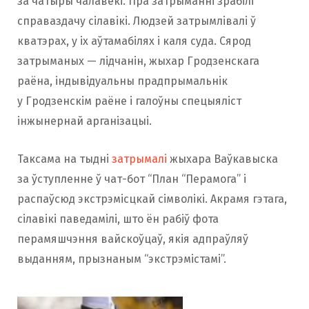
за чатыры чалавекі. Пра затрыманні зрабілі
справаздачу сілавікі. Людзей затрымлівалі ў
кватэрах, у іх аўтамабілях і каля суда. Сярод
затрыманых — лідчанін, жыхар Гродзенскага
раёна, індывідуальны прадпрымальнік
у Гродзенскім раёне і галоўны спецыяліст
інжынернай арганізацыі.
Таксама на тыдні
затрымалі
жыхара Ваўкавыска
за ўступленне ў чат-бот “План “Перамога” і
распаўсюд экстрэмісцкай сімволікі. Акрамя гэтага,
сілавікі паведамілі, што ён рабіў фота
перамяшчэння вайскоўцаў, якія адпраўляў
выданням, прызнаным “экстрэмістамі”.