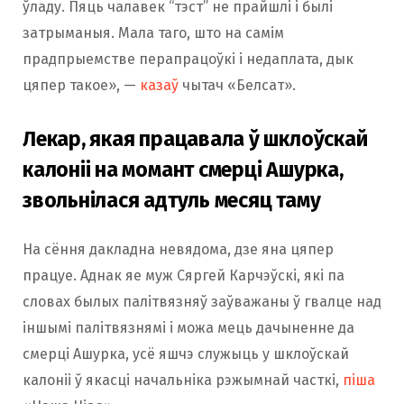
ўладу. Пяць чалавек “тэст” не прайшлі і былі
затрыманыя. Мала таго, што на самім
прадпрыемстве перапрацоўкі і недаплата, дык
цяпер такое», —
казаў
чытач «Белсат».
Лекар, якая працавала ў шклоўскай
калоніі на момант смерці Ашурка,
звольнілася адтуль месяц таму
На сёння дакладна невядома, дзе яна цяпер
працуе. Аднак яе муж Сяргей Карчэўскі, які па
словах былых палітвязняў заўважаны ў гвалце над
іншымі палітвязнямі і можа мець дачыненне да
смерці Ашурка, усё яшчэ служыць у шклоўскай
калоніі ў якасці начальніка рэжымнай часткі,
піша