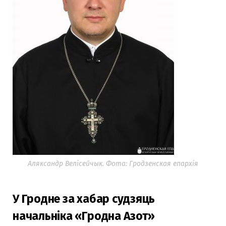
Аляксандр Велісейчык. Фота: Гродзенская епархія
У Гродне за хабар судзяць
начальніка «Гродна Азот»