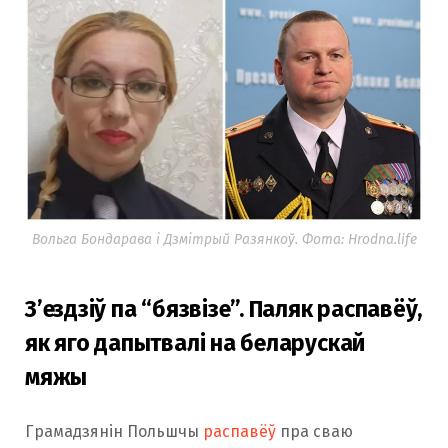
Вольга Бондарава і Дзмітрый Разянкоў. Фота: Hrodna.life
З’ездзіў па “бязвізе”. Паляк распавёў,
як яго дапытвалі на беларускай
мяжы
Грамадзянін Польшчы
распавёў
пра сваю