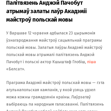
Палітвязень Анджэй Пачобут
атрымаў залаты лаўр Акадэміі
майстроў польскай мовы
У Варшаве 12 чэрвеня адбылася 23 цырымонія
ўзнагароджання майстроў сацыяльнай праграмы
польскай мовы. Залатыя лаўры Акадэміі майстроў
польскай мовы атрымалі палітвязень Анджэй
Пачобут і польскі актор Кшыштаф Глобіш,
піша
«Белсат».
Праграма Акадэміі майстроў польскай мовы — гэта
агульнапольская кампанія, у якой узяць удзел
можа кожны грамадзянін краіны. Лаўрэатаў
выбіраюць па народным галасаванні. Палітвязень