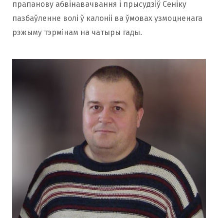
прапанову абвінавачвання і прысудзіў Сеніку
пазбаўленне волі ў калоніі ва ўмовах узмоцненага
рэжыму тэрмінам на чатыры гады.