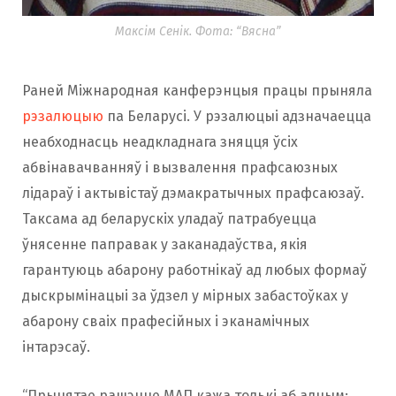
Максім Сенік. Фота: “Вясна”
Раней Міжнародная канферэнцыя працы прыняла
рэзалюцыю
па Беларусі. У рэзалюцыі адзначаецца
неабходнасць неадкладнага зняцця ўсіх
абвінавачванняў і вызвалення прафсаюзных
лідараў і актывістаў дэмакратычных прафсаюзаў.
Таксама ад беларускіх уладаў патрабуецца
ўнясенне паправак у заканадаўства, якія
гарантуюць абарону работнікаў ад любых формаў
дыскрымінацыі за ўдзел у мірных забастоўках у
абарону сваіх прафесійных і эканамічных
інтарэсаў.
“Прынятае рашэнне МАП кажа толькі аб адным: