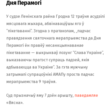
Дня Перамогі
У судзе Ленінскага раёна Гродна 12 траўня асудзілі
мясцовага жыхара, абвінаваціўшы яго ў
“пікетаванні”. Згодна з пратаколам, „падчас
правядзення святочнага мерапрыемства да Дня
Перамогі ён правёў несанкцыянаванае
пікетаванне — выкрыкваў лозунг “Слава Украіне”,
выказваючы пратэст супраць падзей, якія
адбываюцца ва Украіне”. За гэта мужчыну
затрымалі супрацоўнікі АМАПу проста падчас
мерапрыемства 9 траўня.
Суд прызначыў яму 7 дзён арышту,
паведамляе
«Вясна».