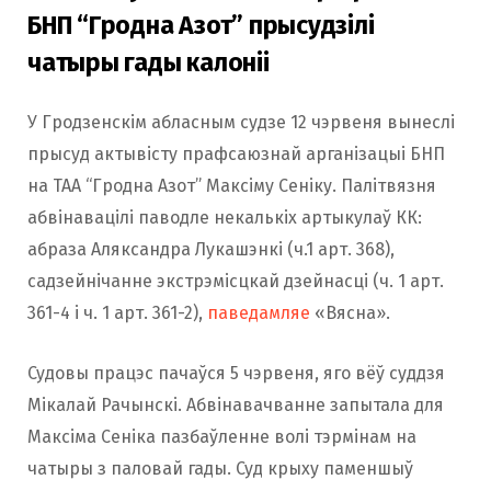
БНП “Гродна Азот” прысудзілі
чатыры гады калоніі
У Гродзенскім абласным судзе 12 чэрвеня вынеслі
прысуд актывісту прафсаюзнай арганізацыі БНП
на ТАА “Гродна Азот” Максіму Сеніку. Палітвязня
абвінавацілі паводле некалькіх артыкулаў КК:
абраза Аляксандра Лукашэнкі (ч.1 арт. 368),
садзейнічанне экстрэмісцкай дзейнасці (ч. 1 арт.
361-4 і ч. 1 арт. 361-2),
паведамляе
«Вясна».
Судовы працэс пачаўся 5 чэрвеня, яго вёў суддзя
Мікалай Рачынскі. Абвінавачванне запытала для
Максіма Сеніка пазбаўленне волі тэрмінам на
чатыры з паловай гады. Суд крыху паменшыў