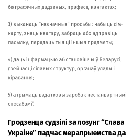
біяграфічных дадзеных, прафесіі, кантактах;
3) выканаць “нязначныя” просьбы: набыць сім-
карту, зняць кватэру, забраць або адправіць
пасылку, перадаць тыя ці іншыя прадметы;
4) даць інфармацыю аб становішчы ў Беларусі,
дзейнасці сілавых структур, органаў улады і
кіравання;
5) атрымаць дадатковы заробак нестандартнымі
спосабамі”.
Гродзенца судзілі за лозунг “Слава
Украіне” падчас мерапрыемства да