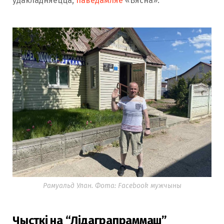
удакладняецца,
паведамляе
«Вясна».
Рамуальд Улан. Фота: Facebook мужчыны
Чысткі на “Лідаграпраммаш”