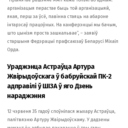
арганізацыя перастае быць той арганізацыяй,
якая, перш за ўсё, павінна стаяць на абароне
інтарэсаў працоўных. На канферэнцыі мы бачым,
што цынізм проста зашкальвае”, – заявіў
старшыня Федэрацыі прафсаюзаў Беларусі Міхаіл
Орда.
Ураджэнца Астраўца Артура
Жвірыдоўскага ў бабруйскай ПК-2
адправілі ў ШІЗА ў яго Дзень
нараджэння
12 чэрвеня 35 гадоў споўнілася жыхару Астраўца,
палітвязню Артуру Жвірыдоўскаму. У дадзены
момант ён адбывае пакаранне ў тры гады