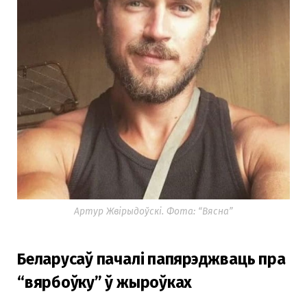
Артур Жвірыдоўскі. Фота: “Вясна”
Беларусаў пачалі папярэджваць пра
“вярбоўку” ў жыроўках