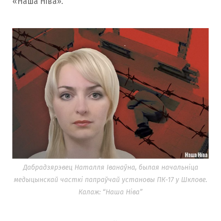
«Наша Ніва».
Дабрадзярэвец Наталля Іванаўна, былая начальніца
медыцынскай часткі папраўчай установы ПК-17 у Шклове.
Калаж: “Наша Ніва”