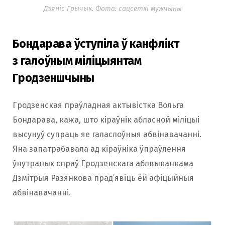
Дзяніс Грычык. Фота: сацсеткі мужчыны
Бондарава ўступіла ў канфлікт
з галоўным міліцыянтам
Гродзеншчыны
Гродзенская праўладная актывістка Вольга
Бондарава, кажа, што кіраўнік абласной міліцыі
высунуў супраць яе галаслоўныя абвінавачанні.
Яна запатрабавала ад кіраўніка ўпраўлення
ўнутраных спраў Гродзенскага аблвыканкама
Дзмітрыя Разянкова прад’явіць ёй афіцыйныя
абвінавачанні.