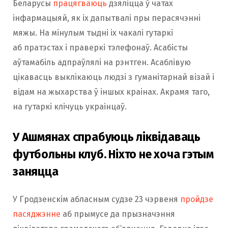
Беларусы
працягваюць
дзяліцца ў чатах
інфармацыяй, як іх дапытвалі пры перасячэнні
мяжы. На мінулым тыдні іх чакалі гутаркі
аб пратэстах і праверкі тэлефонаў. Асабісты
аўтамабіль адпраўлялі на рэнтген. Асаблівую
цікавасць выклікаюць людзі з гуманітарнай візай і
відам на жыхарства ў іншых краінах. Акрамя таго,
на гутаркі клічуць украінцаў.
У Ашмянах спрабуюць ліквідаваць
футбольны клуб. Ніхто не хоча гэтым
заняцца
У Гродзенскім абласным судзе 23 чэрвеня
пройдзе
пасяджэнне
аб прымусе да прызначэння