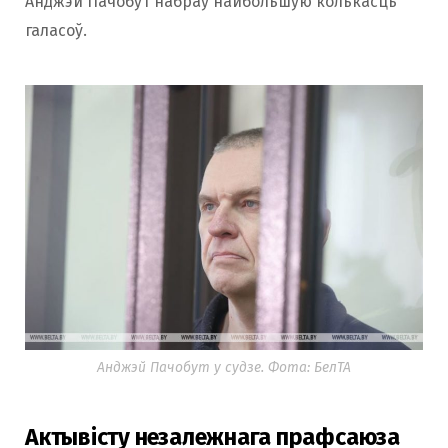
Анджэй Пачобут набраў найбольшую колькасць
галасоў.
Анджэй Пачобут у судзе. Фота: БелТА
Актывісту незалежнага прафсаюза