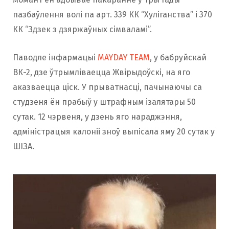
пазбаўлення волі па арт. 339 КК “Хуліганства” і 370
КК “Здзек з дзяржаўных сімваламі”.
Паводле інфармацыі
MAYDAY TEAM
, у бабруйскай
ВК-2, дзе ўтрымліваецца Жвірыдоўскі, на яго
аказваецца ціск. У прыватнасці, пачынаючы са
студзеня ён прабыў у штрафным ізалятары 50
сутак. 12 чэрвеня, у дзень яго нараджэння,
адміністрацыя калоніі зноў выпісала яму 20 сутак у
ШІЗА.