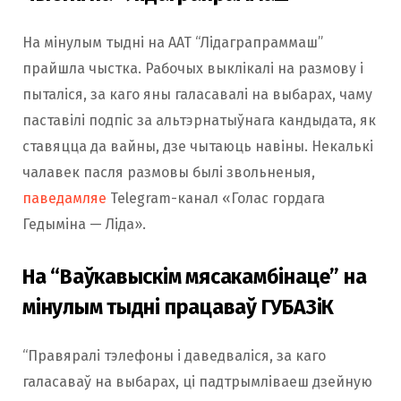
На мінулым тыдні на ААТ “Лідаграпраммаш”
прайшла чыстка. Рабочых выклікалі на размову і
пыталіся, за каго яны галасавалі на выбарах, чаму
паставілі подпіс за альтэрнатыўнага кандыдата, як
ставяцца да вайны, дзе чытаюць навіны. Некалькі
чалавек пасля размовы былі звольненыя,
паведамляе
Telegram-канал «Голас гордага
Гедыміна — Ліда».
На “Ваўкавыскім мясакамбінаце” на
мінулым тыдні працаваў ГУБАЗіК
“Правяралі тэлефоны і даведваліся, за каго
галасаваў на выбарах, ці падтрымліваеш дзейную