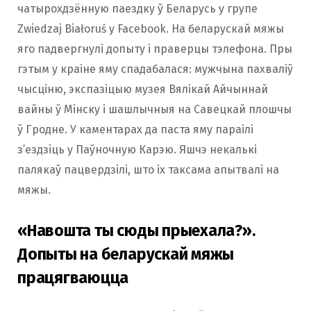
чатырохдзённую паездку ў Беларусь у групе
Zwiedzaj Białoruś у Facebook. На беларускай мяжы
яго падвергнулі допыту і праверцы тэлефона. Пры
гэтым у краіне яму спадабалася: мужчына пахваліў
чысціню, экспазіцыю музея Вялікай Айчыннай
вайны ў Мінску і шашлычныя на Савецкай плошчы
ў Гродне. У каментарах да паста яму параілі
з’ездзіць у Паўночную Карэю. Яшчэ некалькі
палякаў пацвердзілі, што іх таксама апытвалі на
мяжы.
«Навошта ты сюды прыехала?».
Допыты на беларускай мяжы
працягваюцца