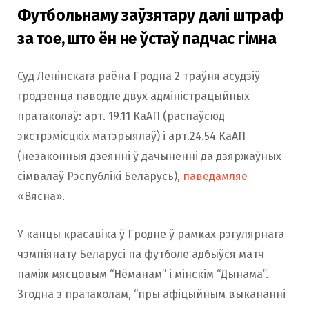
Футбольнаму заўзятару далі штраф
за тое, што ён не ўстаў падчас гімна
Суд Ленінскага раёна Гродна 2 траўня асудзіў
гродзенца паводле двух адміністрацыйных
пратаколаў: арт. 19.11 КаАП (распаўсюд
экстрэмісцкіх матэрыялаў) і арт.24.54 КаАП
(незаконныя дзеянні ў дачыненні да дзяржаўных
сімвалаў Рэспублікі Беларусь),
паведамляе
«Вясна».
У канцы красавіка ў Гродне ў рамках рэгулярнага
чэмпіянату Беларусі па футболе адбыўся матч
паміж мясцовым “Нёманам” і мінскім “Дынама”.
Згодна з пратаколам, “пры афіцыйным выкананні