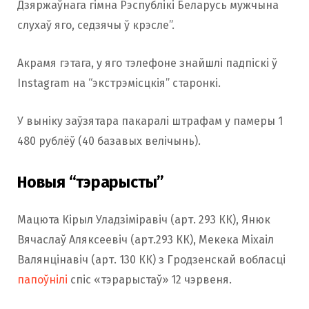
Дзяржаўнага гімна Рэспублікі Беларусь мужчына
слухаў яго, седзячы ў крэсле”.
Акрамя гэтага, у яго тэлефоне знайшлі падпіскі ў
Instagram на “экстрэмісцкія” старонкі.
У выніку заўзятара пакаралі штрафам у памеры 1
480 рублёў (40 базавых велічынь).
Новыя “тэрарысты”
Мацюта Кірыл Уладзіміравіч (арт. 293 КК), Янюк
Вячаслаў Аляксеевіч (арт.293 КК), Мекека Міхаіл
Валянцінавіч (арт. 130 КК) з Гродзенскай вобласці
папоўнілі
спіс «тэрарыстаў» 12 чэрвеня.