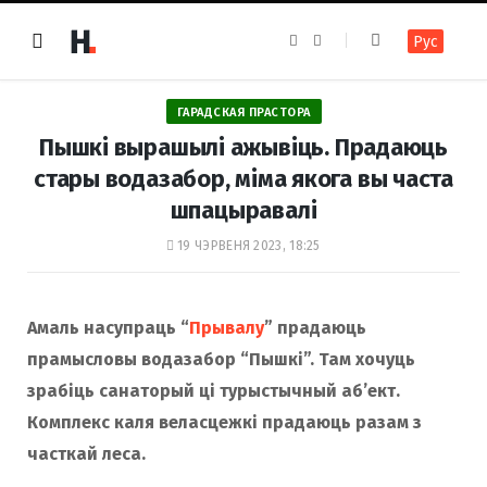
F
I
Рус
a
n
c
s
e
t
b
a
o
g
ГАРАДСКАЯ ПРАСТОРА
o
r
k
a
Пышкі вырашылі ажывіць. Прадаюць
m
стары водазабор, міма якога вы часта
шпацыравалі
19 ЧЭРВЕНЯ 2023, 18:25
Амаль насупраць “
Прывалу
” прадаюць
прамысловы водазабор “Пышкі”. Там хочуць
зрабіць санаторый ці турыстычный аб’ект.
Комплекс каля веласцежкі прадаюць разам з
часткай леса.