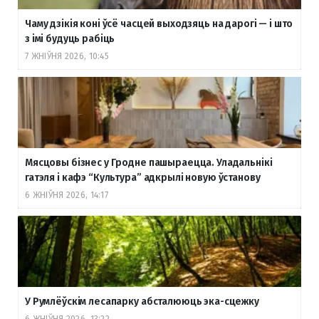
Чаму дзікія коні ўсё часцей выходзяць на дарогі — і што
з імі будуць рабіць
7 ЖНІЎНЯ 2026, 10:45
Мясцовы бізнес у Гродне пашыраецца. Уладальнікі
гатэля і кафэ “Культура” адкрылі новую ўстанову
6 ЖНІЎНЯ 2026, 14:17
У Румлёўскім лесапарку абсталююць эка-сцежку
6 ЖНІЎНЯ 2026, 13:22