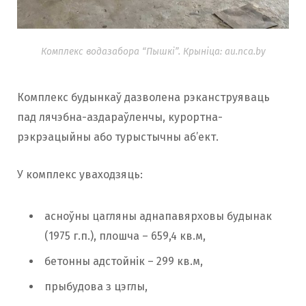
Комплекс водазабора “Пышкі”. Крыніца: au.nca.by
Комплекс будынкаў дазволена рэканструяваць
пад лячэбна-аздараўленчы, курортна-
рэкрэацыйны або турыстычны аб’ект.
У комплекс уваходзяць:
асноўны цагляны аднапавярховы будынак
(1975 г.п.), плошча – 659,4 кв.м,
бетонны адстойнік – 299 кв.м,
прыбудова з цэглы,