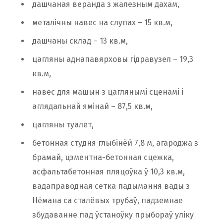
дашчаная веранда з жалезным дахам,
металічны навес на слупах – 15 кв.м,
дашчаны склад – 13 кв.м,
цагляны аднапавярховы гідравузел – 19,3
кв.м,
навес для машын з цаглянымі сценамі і
аглядальнай ямінай – 87,5 кв.м,
цагляны туалет,
бетонная студня глыбінёй 7,8 м, агароджа з
брамай, цэментна-бетонная сцежка,
асфальтабетонная пляцоўка ў 10,3 кв.м,
вадаправодная сетка падымання вады з
Нёмана са сталёвых трубаў, падземнае
збудаванне пад ўстаноўку прыбораў уліку