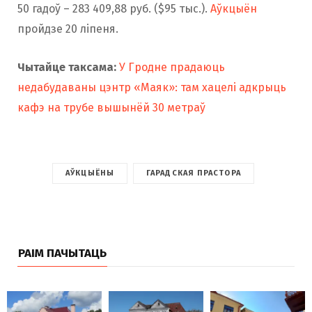
50 гадоў – 283 409,88 руб. ($95 тыс.).
Аўкцыён
пройдзе 20 ліпеня.
Чытайце таксама:
У Гродне прадаюць
недабудаваны цэнтр «Маяк»: там хацелі адкрыць
кафэ на трубе вышынёй 30 метраў
АЎКЦЫЁНЫ
ГАРАДСКАЯ ПРАСТОРА
РАІМ ПАЧЫТАЦЬ