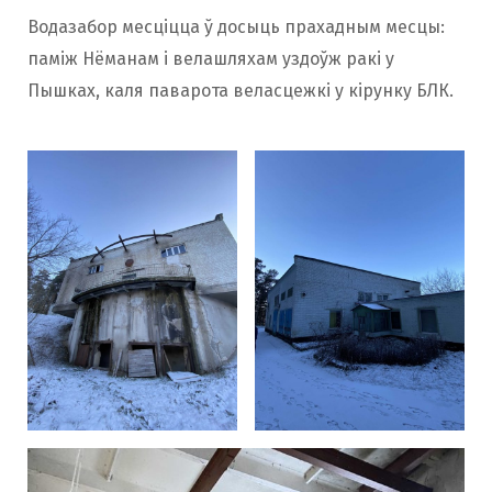
Водазабор месціцца ў досыць прахадным месцы:
паміж Нёманам і велашляхам уздоўж ракі у
Пышках, каля паварота веласцежкі у кірунку БЛК.