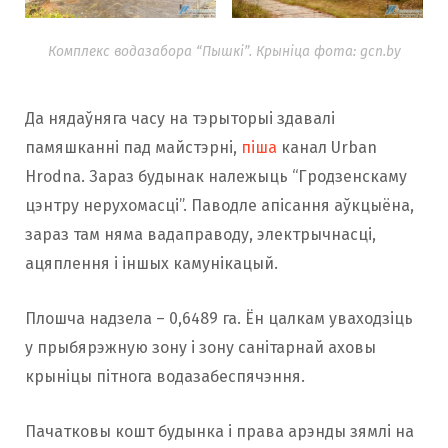
Комплекс водазабора “Пышкі”. Крыніца фота: gcn.by
Да нядаўняга часу на тэрыторыі здавалі
памяшканні пад майстэрні,
піша
канал Urban
Hrodna. Зараз будынак належыць “Гродзенскаму
цэнтру нерухомасці”. Паводле апісання аўкцыёна,
зараз там няма вадаправоду, электрычнасці,
ацяплення і іншых камунікацый.
Плошча надзела – 0,6489 га. Ён цалкам уваходзіць
у прыбярэжную зону і зону санітарнай аховы
крыніцы пітнога водазабеспячэння.
Пачатковы кошт будынка і права арэнды зямлі на