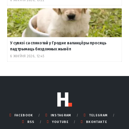
У сувязі са спякотай у Гродне валанцёры просяць
падтрымаць бяздомных жывёл
6 ЖНІЎНЯ 2026, 12:45
FACEBOOK
INSTAGRAM
TELEGRAM
RSS
YOUTUBE
ВКОНТАКТЕ