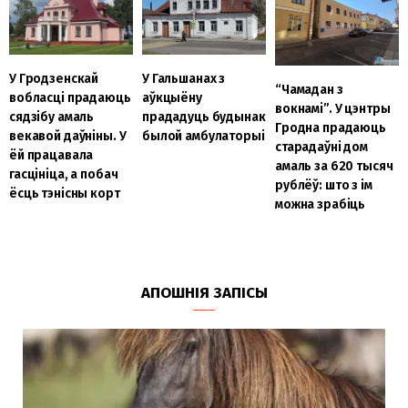
У Гальшанах з
У Гродзенскай
“Чамадан з
аўкцыёну
вобласці прадаюць
вокнамі”. У цэнтры
прададуць будынак
сядзібу амаль
Гродна прадаюць
былой амбулаторыі
векавой даўніны. У
старадаўні дом
ёй працавала
амаль за 620 тысяч
гасцініца, а побач
рублёў: што з ім
ёсць тэнісны корт
можна зрабіць
АПОШНІЯ ЗАПІСЫ