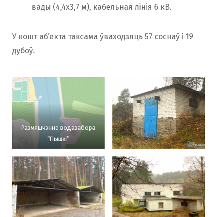
вады (4,4х3,7 м), кабельная лінія 6 кВ.
У кошт аб’екта таксама ўваходзяць 57 соснаў і 19
дубоў.
Размяшчэнне водазабора
“Пышкі”