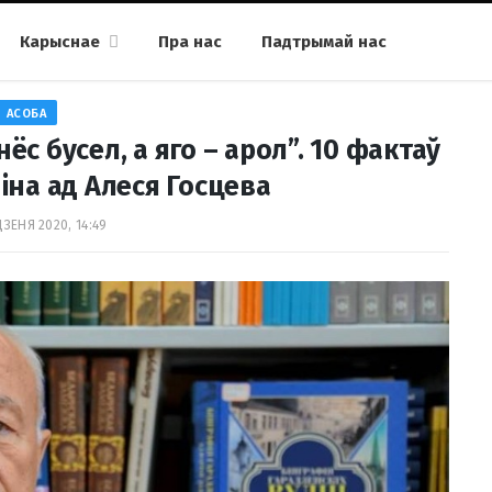
Карыснае
Пра нас
Падтрымай нас
АСОБА
ёс бусел, а яго – арол”. 10 фактаў
іна ад Алеся Госцева
ДЗЕНЯ 2020, 14:49