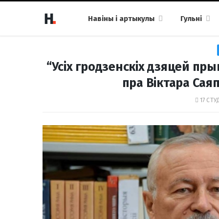
Навіны і артыкулы
Гульні
“Усіх гродзенскіх дзяцей прын
пра Віктара Саяп
17 СТУ