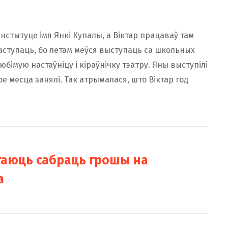
дінстытуце імя Янкі Купалы, а Віктар працаваў там
паступаць, бо летам меўся выступаць са школьных
юбімую настаўніцу і кіраўнічку тэатру. Яны выступілі
е месца занялі. Так атрымалася, што Віктар год
агаюць сабраць грошы на
а