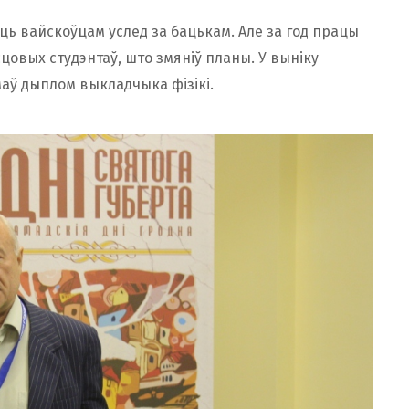
аць вайскоўцам услед за бацькам. Але за год працы
сцовых студэнтаў, што змяніў планы. У выніку
маў дыплом выкладчыка фізікі.