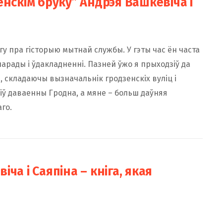
енскім бруку” Андрэя Вашкевіча і
ігу пра гісторыю мытнай службы. У гэты час ён часта
парады і ўдакладненні. Пазней ўжо я прыходзіў да
, складаючы вызначальнік гродзенскіх вуліц і
іў даваенны Гродна, а мяне – больш даўняя
аго.
ча і Саяпіна – кніга, якая