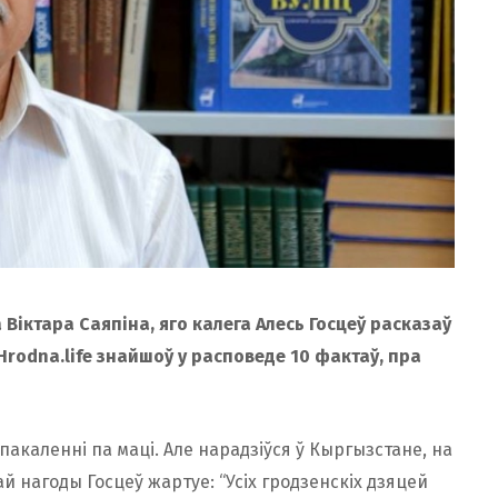
Віктара Саяпіна, яго калега Алесь Госцеў расказаў
Hrodna.life знайшоў у расповеде 10 фактаў, пра
пакаленні па маці. Але нарадзіўся ў Кыргызстане, на
й нагоды Госцеў жартуе: “Усіх гродзенскіх дзяцей