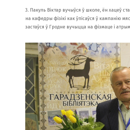
3. Пакуль Віктар вучыўся ў школе, ён хацеў ст
на кафедры фізікі как ўпісаўся ў кампанію мя
застаўся ў Гродне вучыцца на фізмаце і атры