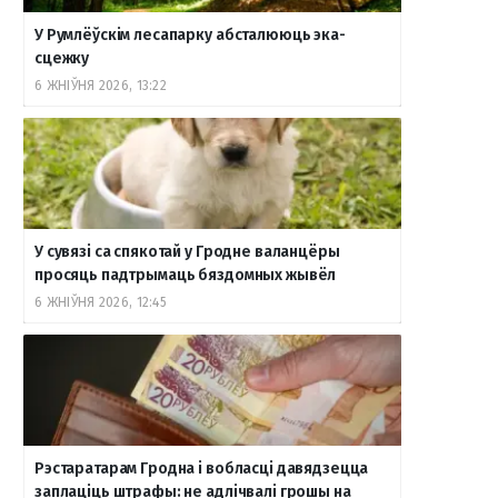
У Румлёўскім лесапарку абсталююць эка-
сцежку
6 ЖНІЎНЯ 2026, 13:22
У сувязі са спякотай у Гродне валанцёры
просяць падтрымаць бяздомных жывёл
6 ЖНІЎНЯ 2026, 12:45
Рэстаратарам Гродна і вобласці давядзецца
заплаціць штрафы: не адлічвалі грошы на