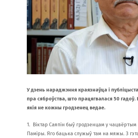
У дзень нараджэння краязнаўца і публіцыста 
пра сяброўства, што працягвалася 50 гадоў. 
якія не кожны гродзенец ведае.
1. Віктар Саяпін быў гродзенцам у чацвёртым 
Паміры. Яго бацька служыў там на мяжы. З гэта