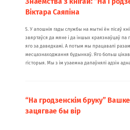
Знаёмства з кнігай: “На Гродз
Віктара Саяпіна
5. У апошнія гады службы на мытні ён пісаў кн
звяртаўся да мяне і да іншых краязнаўцаў па 
яго за даведкамі. А потым мы працавалі разам
месцазнаходжання будынкаў. Яго больш цікав
гісторыя. Мы з ім узаемна дапаўнялі адзін адн
“На гродзенскім бруку” Вашкеві
зацягвае бы вір