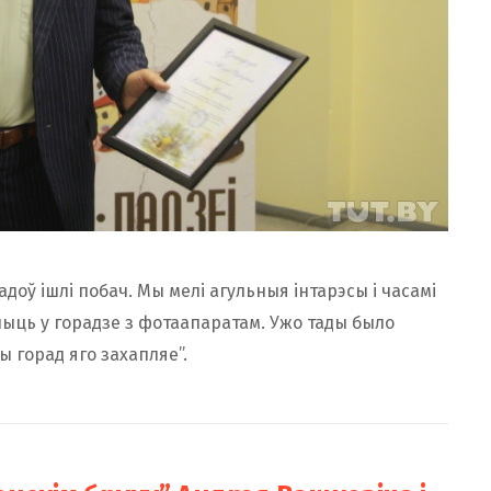
доў ішлі побач. Мы мелі агульныя інтарэсы і часамі
чыць у горадзе з фотаапаратам. Ужо тады было
ы горад яго захапляе”.