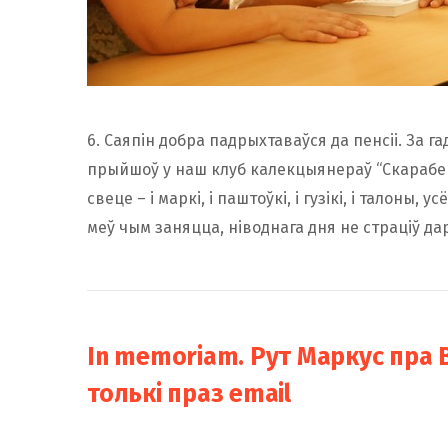
6. Саяпін добра падрыхтаваўся да пенсіі. За г
прыйшоў у наш клуб калекцыянераў “Скарабей
свеце – і маркі, і паштоўкі, і гузікі, і талоны
меў чым заняцца, ніводнага дня не страціў да
In memoriam. Рут Маркус пра В
толькі праз email