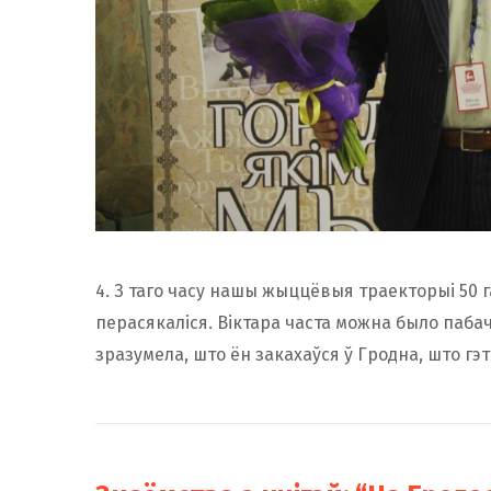
4. З таго часу нашы жыццёвыя траекторыі 50 га
перасякаліся. Віктара часта можна было паба
зразумела, што ён закахаўся ў Гродна, што гэт