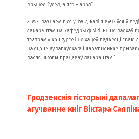
прынёс бусел, а яго – арол”.
2. Мы пазнаёміліся ў 1967, калі я вучыўся ў пе
лабарантам на кафедры фізікі. Ён не паехаў 
тэатрам у конкурсе і не хацеў падвесці сваю л
на сцэне Купалаўскага і нават нейкае прызаво
пасля школы працаваў лабарантам.”
Гродзенскія гісторыкі дапам
агучванне кніг Віктара Саяпін