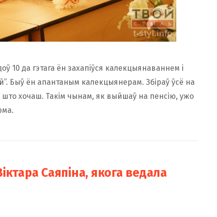
адоў 10 да гэтага ён захапіўся калекцыянаваннем і
”. Быў ён апантаным калекцыянерам. Збіраў ўсё на
, усё што хочаш. Такім чынам, як выйшаў на пенсію, ужо
рма.
іктара Саяпіна, якога ведала