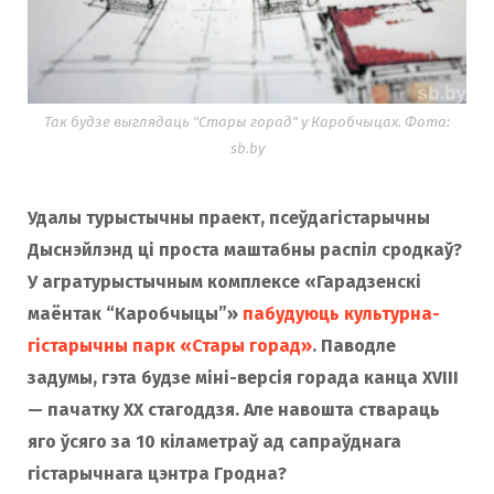
Так будзе выглядаць "Стары горад" у Каробчыцах. Фота:
sb.by
Удалы турыстычны праект, псеўдагістарычны
Дыснэйлэнд ці проста маштабны распіл сродкаў?
У агратурыстычным комплексе «Гарадзенскі
маёнтак “Каробчыцы”»
пабудуюць культурна-
гістарычны парк «Стары горад»
. Паводле
задумы, гэта будзе міні-версія горада канца XVIII
— пачатку XX стагоддзя. Але навошта ствараць
яго ўсяго за 10 кіламетраў ад сапраўднага
гістарычнага цэнтра Гродна?