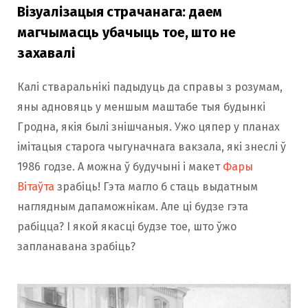
Візуалізацыя страчанага: даем
магчымасць убачыць тое, што не
захавалі
Калі стваральнікі падыдуць да справы з розумам,
яны адновяць у меншым маштабе тыя будынкі
Гродна, якія былі знішчаныя. Ужо цяпер у планах
імітацыя старога чыгуначнага вакзала, які знеслі ў
1986 годзе. А можна ў будучыні і макет
Фары
Вітаўта
зрабіць! Гэта магло б стаць выдатным
наглядным дапаможнікам. Але ці будзе гэта
рабіцца? І якой якасці будзе тое, што ўжо
запланавана зрабіць?