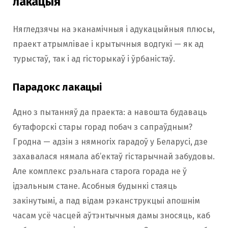
лакацыя
Нягледзячы на эканамічныя і адукацыйныя плюсы,
праект атрымлівае і крытычныя водгукі — як ад
турыстаў, так і ад гісторыкаў і ўрбаністаў.
Парадокс лакацыі
Адно з пытанняў да праекта: а навошта будаваць
бутафорскі стары горад побач з сапраўдным?
Гродна — адзін з нямногіх гарадоў у Беларусі, дзе
захавалася нямала аб’ектаў гістарычнай забудовы.
Але комплекс рэальнага старога горада не ў
ідэальным стане. Асобныя будынкі стаяць
закінутымі, а пад відам рэканструкцыі апошнім
часам усё часцей аўтэнтычныя дамы зносяць, каб