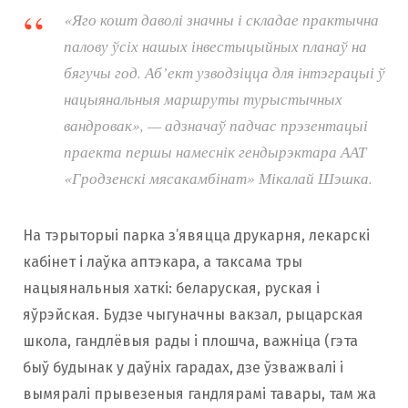
«Яго кошт даволі значны і складае практычна
палову ўсіх нашых інвестыцыйных планаў на
бягучы год. Аб’ект узводзіцца для інтэграцыі ў
нацыянальныя маршруты турыстычных
вандровак», — адзначаў падчас прэзентацыі
праекта першы намеснік гендырэктара ААТ
«Гродзенскі мясакамбінат» Мікалай Шэшка.
На тэрыторыі парка з’явяцца друкарня, лекарскі
кабінет і лаўка аптэкара, а таксама тры
нацыянальныя хаткі: беларуская, руская і
яўрэйская. Будзе чыгуначны вакзал, рыцарская
школа, гандлёвыя рады і плошча, важніца (гэта
быў будынак у даўніх гарадах, дзе ўзважвалі і
вымяралі прывезеныя гандлярамі тавары, там жа