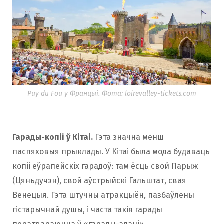
Puy du Fou у Францыі. Фота: loirevalley-tickets.com
Гарады-копіі ў Кітаі.
Гэта значна менш
паспяховыя прыклады. У Кітаі была мода будаваць
копіі еўрапейскіх гарадоў: там ёсць свой Парыж
(Цяньдучэн), свой аўстрыйскі Гальштат, свая
Венецыя. Гэта штучны атракцыён, пазбаўлены
гістарычнай душы, і часта такія гарады