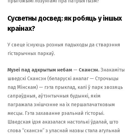
прыгожымі лозунгамі пра патрыятызм?
Сусветны досвед: як робяць у іншых
краінах?
У свеце існуюць розныя падыходы да стварэння
гістарычных паркаў.
Музеі пад адкрытым небам
—
Скансэн.
Знакаміты
шведскі Скансэн (беларускі аналаг — Строчыцы
пад Мінскам) — гэта прыклад, калі ў парк звозяць
сапраўдныя, аўтэнтычныя будынкі, якім
пагражала знішчэнне на іх першапачатковым
месцы. Гэта захаванне рэальнай гісторыі.
Шведская ідэя аказалася настолькі ўдалай, што
слова “скансэн” з уласнай назвы стала агульнай