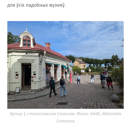
для ўсіх падобных музеяў.
Вуліца ў стакгольмскім Скансене. Фота: AleWi, Wikimedia
Commons