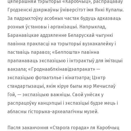
цяперашняй тэрыторыі «Каробчыц», распрацаваў
Гродзенскі дзяржаўны ўніверсітэт імя Янкі Купалы.
За падрыхтоўку асобных частак будуць адказваць
розныя ўстановы і арганізацыі. Напрыклад,
Баранавіцкае аддзяленне Беларускай чыгункі
павінна пракласці на тэрыторыі вузкакалейку і
паставіць паравоз; «Белпошта» павінна
прапанаваць экспазіцыю і інтэрактыў для імітацыі
вакзала; «Гроднааблкінавідэапракат» —
экспазіцыю фотаатэлье і кінатэатра; Цэнтр
стандартызацыі, якім кіруе былы мэр Мечыслаў
Гой, — экспазіцыю важніцы. Свой унёсак у
распрацоўку канцэпцыі і экспазіцыі будзе мець і
абласны гісторыка-археалагічны музей.
Пасля заканчэння «Старога горада» ля Каробчыц