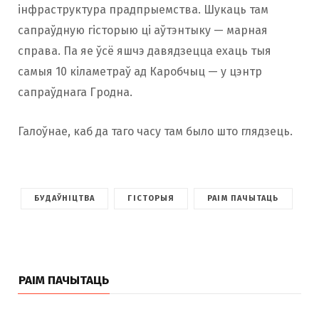
інфраструктура прадпрыемства. Шукаць там
сапраўдную гісторыю ці аўтэнтыку — марная
справа. Па яе ўсё яшчэ давядзецца ехаць тыя
самыя 10 кіламетраў ад Каробчыц — у цэнтр
сапраўднага Гродна.
Галоўнае, каб да таго часу там было што глядзець.
БУДАЎНІЦТВА
ГІСТОРЫЯ
РАІМ ПАЧЫТАЦЬ
РАІМ ПАЧЫТАЦЬ