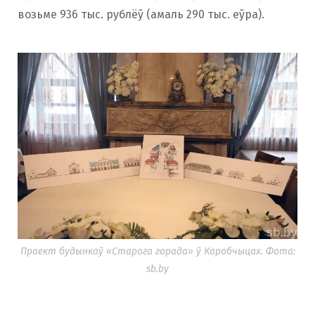
возьме 936 тыс. рублёў (амаль 290 тыс. еўра).
Праект будынкаў «Старога горада» ў Каробчыцах. Фота:
sb.by