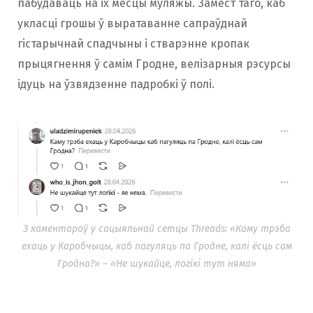
пабудаваць на іх месцы муляжы. Замест таго, каб
укласці грошы ў выратаванне сапраўднай
гістарычнай спадчыны і стварэнне кропак
прыцягнення ў самім Гродне, велізарныя рэсурсы
ідуць на ўзвядзенне падробкі ў полі.
З каментароў у сацыяльнай сетцы Threads: «Каму трэба
ехаць у Каробчыцы, каб пагуляць па Гродне, калі ёсць сам
Гродна?» – «Не шукайце, логікі тут няма»