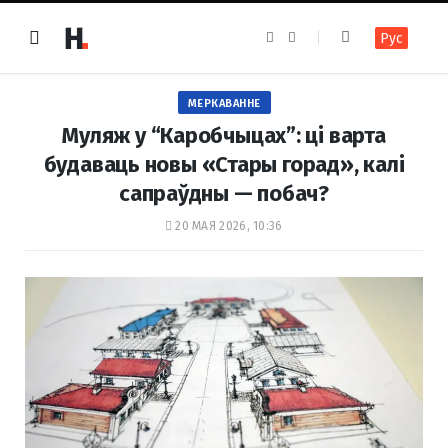
F
I
Рус
a
n
c
s
e
t
b
a
o
g
МЕРКАВАННЕ
o
r
k
a
Муляж у “Каробчыцах”: ці варта
m
будаваць новы «Стары горад», калі
сапраўдны — побач?
20 МАЯ 2026, 10:36