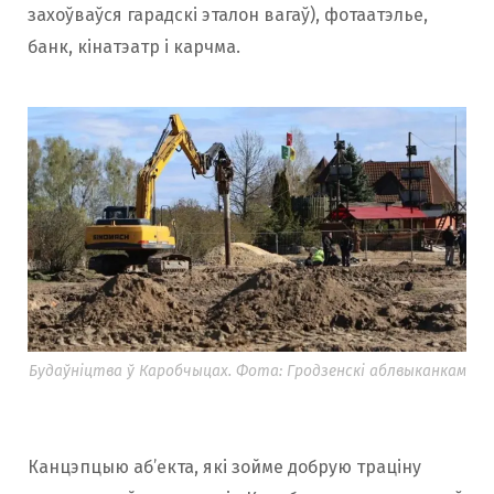
захоўваўся гарадскі эталон вагаў), фотаатэлье,
банк, кінатэатр і карчма.
Будаўніцтва ў Каробчыцах. Фота: Гродзенскі аблвыканкам
Канцэпцыю аб’екта, які зойме добрую траціну