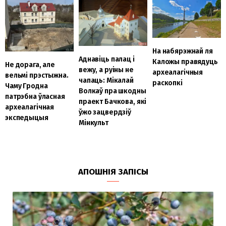
На набярэжнай ля
Аднавіць палац і
Каложы правядуць
Не дорага, але
вежу, а руіны не
археалагічныя
вельмі прэстыжна.
чапаць: Мікалай
раскопкі
Чаму Гродна
Волкаў пра шкодны
патрэбна ўласная
праект Бачкова, які
археалагічная
ўжо зацвердзіў
экспедыцыя
Мінкульт
АПОШНІЯ ЗАПІСЫ