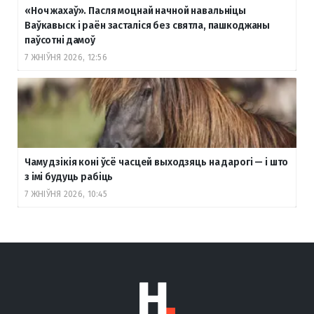
«Ноч жахаў». Пасля моцнай начной навальніцы
Ваўкавыск і раён засталіся без святла, пашкоджаны
паўсотні дамоў
7 ЖНІЎНЯ 2026, 12:56
Чаму дзікія коні ўсё часцей выходзяць на дарогі — і што
з імі будуць рабіць
7 ЖНІЎНЯ 2026, 10:45