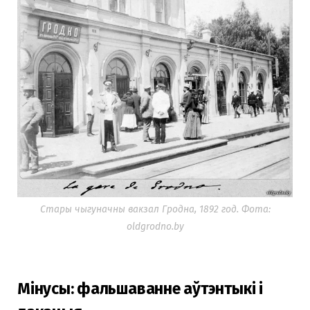
Стары чыгуначны вакзал Гродна, 1892 год. Фота:
oldgrodno.by
Мінусы: фальшаванне аўтэнтыкі і