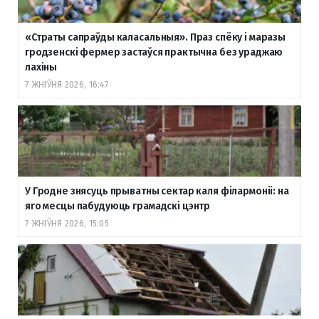
«Страты сапраўды каласальныя». Праз спёку і маразы
гродзенскі фермер застаўся практычна без ураджаю
лахіны
7 ЖНІЎНЯ 2026, 16:47
У Гродне знясуць прыватны сектар каля філармоніі: на
яго месцы пабудуюць грамадскі цэнтр
7 ЖНІЎНЯ 2026, 15:05