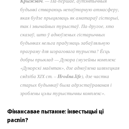
Крыжэвіч
. — Па-першае, аўтэнтычныя
будынкі ствараюць непаўторную атмасферу,
якая будзе прыцягваць як аматараў гісторыі,
так і звычайных турыстаў. Па-другое, хто
сказаў, што ў адноўленых гістарычных
будынках нельга прадумаць забаўляльную
праграму для шэраговага турыста? Ёсць
добры прыклад — Дукора (музейны комплекс
«Дукорскі маёнтак», дзе адноўлена шляхецкая
сядзіба XIX ст. –
Hrodna.life
), дзе частка
старых будынкаў была адрэстаўраваная і
зроблены цэлы турыстычны комплекс».
Фінансавае пытанне: інвестыцыі ці
распіл?