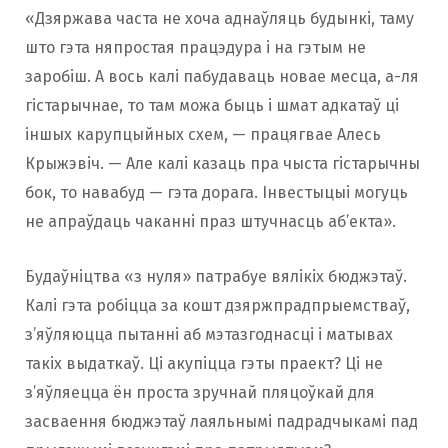
«Дзяржава часта не хоча аднаўляць будынкі, таму
што гэта няпростая працэдура і на гэтым не
заробіш. А вось калі пабудаваць новае месца, а-ля
гістарычнае, то там можа быць і шмат адкатаў ці
іншых карупцыйных схем, — працягвае Алесь
Крыжэвіч. — Але калі казаць пра чыста гістарычны
бок, то навабуд — гэта дорага. Інвестыцыі могуць
не апраўдаць чаканні праз штучнасць аб’екта».
Будаўніцтва «з нуля» патрабуе вялікіх бюджэтаў.
Калі гэта робіцца за кошт дзяржпрадпрыемстваў,
з’яўляюцца пытанні аб мэтазгоднасці і матывах
такіх выдаткаў. Ці акупіцца гэты праект? Ці не
з’яўляецца ён проста зручнай пляцоўкай для
засваення бюджэтаў лаяльнымі падрадчыкамі пад