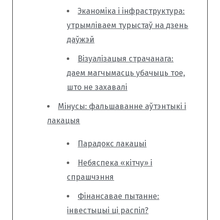
Эканоміка і інфраструктура:
утрымліваем турыстаў на дзень
даўжэй
Візуалізацыя страчанага:
даем магчымасць убачыць тое,
што не захавалі
Мінусы: фальшаванне аўтэнтыкі і
лакацыя
Парадокс лакацыі
Небяспека «кітчу» і
спрашчэння
Фінансавае пытанне:
інвестыцыі ці распіл?