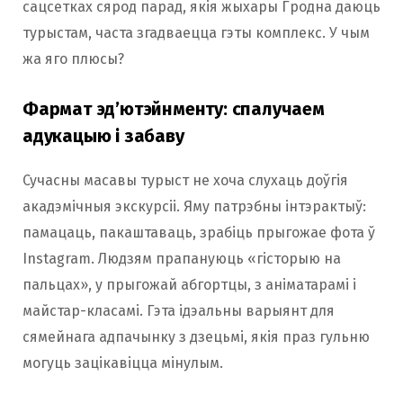
сацсетках сярод парад, якія жыхары Гродна даюць
турыстам, часта згадваецца гэты комплекс. У чым
жа яго плюсы?
Фармат эд’ютэйнменту: спалучаем
адукацыю і забаву
Сучасны масавы турыст не хоча слухаць доўгія
акадэмічныя экскурсіі. Яму патрэбны інтэрактыў:
памацаць, пакаштаваць, зрабіць прыгожае фота ў
Instagram. Людзям прапануюць «гісторыю на
пальцах», у прыгожай абгортцы, з аніматарамі і
майстар-класамі. Гэта ідэальны варыянт для
сямейнага адпачынку з дзецьмі, якія праз гульню
могуць зацікавіцца мінулым.