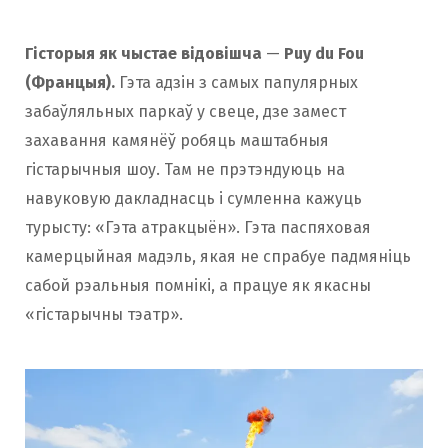
Гісторыя як чыстае відовішча
—
Puy du Fou
(Францыя).
Гэта адзін з самых папулярных
забаўляльных паркаў у свеце, дзе замест
захавання камянёў робяць маштабныя
гістарычныя шоу. Там не прэтэндуюць на
навуковую дакладнасць і сумленна кажуць
турысту: «Гэта атракцыён». Гэта паспяховая
камерцыйная мадэль, якая не спрабуе падмяніць
сабой рэальныя помнікі, а працуе як якасны
«гістарычны тэатр».