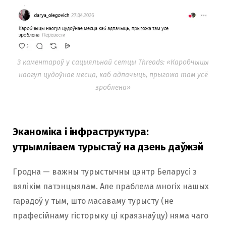
З каментароў у сацыяльнай сетцы Threads: «Каробчыцы
наогул цудоўнае месца, каб адпачыць, прыгожа там усё
зроблена»
Эканоміка і інфраструктура:
утрымліваем турыстаў на дзень даўжэй
Гродна — важны турыстычны цэнтр Беларусі з
вялікім патэнцыялам. Але праблема многіх нашых
гарадоў у тым, што масаваму турысту (не
прафесійнаму гісторыку ці краязнаўцу) няма чаго