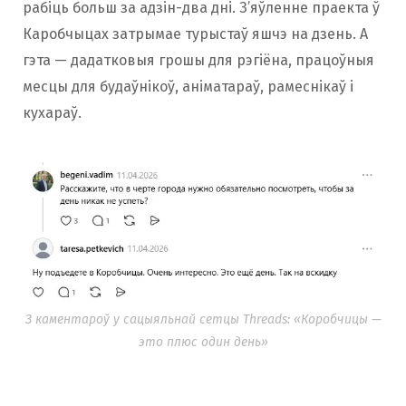
рабіць больш за адзін-два дні. З’яўленне праекта ў
Каробчыцах затрымае турыстаў яшчэ на дзень. А
гэта — дадатковыя грошы для рэгіёна, працоўныя
месцы для будаўнікоў, аніматараў, рамеснікаў і
кухараў.
З каментароў у сацыяльнай сетцы Threads: «Коробчицы —
это плюс один день»