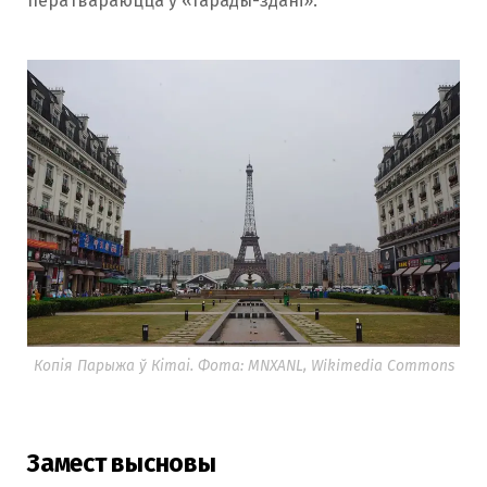
ператвараюцца ў «гарады-здані».
Копія Парыжа ў Кітаі. Фота: MNXANL, Wikimedia Commons
Замест высновы