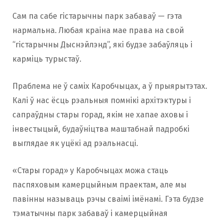
Сам па сабе гістарычны парк забаваў — гэта
нармальна. Любая краіна мае права на свой
“гістарычны Дыснэйлэнд”, які будзе забаўляць і
карміць турыстаў.
Праблема не ў саміх Каробчыцах, а ў прыярытэтах.
Калі ў нас ёсць рэальныя помнікі архітэктуры і
сапраўдны стары горад, якім не хапае аховы і
інвестыцый, будаўніцтва маштабнай падробкі
выглядае як уцёкі ад рэальнасці.
«Стары горад» у Каробчыцах можа стаць
паспяховым камерцыйным праектам, але мы
павінны называць рэчы сваімі імёнамі. Гэта будзе
тэматычны парк забаваў і камерцыйная