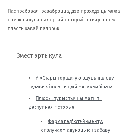
Паспрабавалі разабрацца, дзе праходзіць мяжа
паміж папулярызацыяй гісторыі і стварэннем
пластыкавай падробкі.
Змест артыкула
У «Стары горад» укладуць палову
гадавых інвестыцый мясакамбіната
Плюсы: турыстычны магніт і
даступная гісторыя
Фармат эд'ютэйнменту:
спалучаем адукацыю і забаву