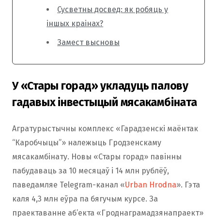
Сусветны досвед: як робяць у
іншых краінах?
Замест высновы
У «Стары горад» укладуць палову
гадавых інвестыцый мясакамбіната
Агратурыстычны комплекс «Гарадзенскі маёнтак
“Каробчыцы”» належыць Гродзенскаму
мясакамбінату. Новы «Стары горад» павінны
пабудаваць за 10 месяцаў і 14 млн рублёў,
паведамляе Telegram-канал «
Urban Hrodna
». Гэта
каля 4,3 млн еўра па бягучым курсе. За
праектаванне аб’екта «Гроднаграмадзянапраект»