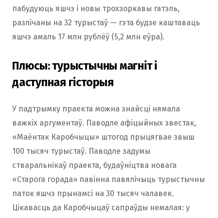
пабудуюць яшчэ і новы трохзоркавы гатэль,
разлічаны на 32 турыстаў — гэта будзе каштаваць
яшчэ амаль 17 млн рублёў (5,2 млн еўра).
Плюсы: турыстычны магніт і
даступная гісторыя
У падтрымку праекта можна знайсці нямала
важкіх аргументаў. Паводле афіцыйных звестак,
«Маёнтак Каробчыцы» штогод прыцягвае звыш
100 тысяч турыстаў. Паводле задумы
стваральнікаў праекта, будаўніцтва новага
«Старога горада» павінна павялічыць турыстычны
паток яшчэ прынамсі на 30 тысяч чалавек.
Цікавасць да Каробчыцаў сапраўды немалая: у