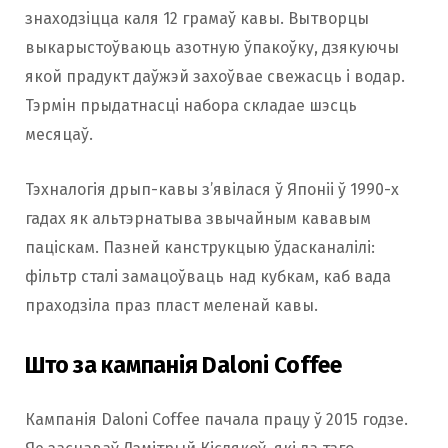
знаходзіцца каля 12 грамаў кавы. Вытворцы
выкарыстоўваюць азотную ўпакоўку, дзякуючы
якой прадукт даўжэй захоўвае свежасць і водар.
Тэрмін прыдатнасці набора складае шэсць
месяцаў.
Тэхналогія дрып-кавы з’явілася ў Японіі ў 1990-х
гадах як альтэрнатыва звычайным кававым
паціскам. Пазней канструкцыю ўдасканалілі:
фільтр сталі замацоўваць над кубкам, каб вада
праходзіла праз пласт меленай кавы.
Што за кампанія Daloni Coffee
Кампанія Daloni Coffee пачала працу ў 2015 годзе.