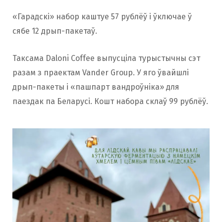
«Гарадскі» набор каштуе 57 рублёў і ўключае ў
сябе 12 дрып-пакетаў.
Таксама Daloni Coffee выпусціла турыстычны сэт
разам з праектам Vander Group. У яго ўвайшлі
дрып-пакеты і «пашпарт вандроўніка» для
паездак па Беларусі. Кошт набора склаў 99 рублёў.