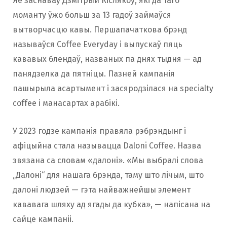
Яе заснаваў Дзмітрый Кіслякоў, які да таго
моманту ўжо больш за 13 гадоў займаўся
вытворчасцю кавы. Першапачаткова брэнд
называўся Coffee Everyday і выпускаў пяць
кававых блендаў, названых па днях тыдня — ад
панядзелка да пятніцы. Пазней кампанія
пашырыла асартымент і засяродзілася на specialty
coffee і манасартах арабікі.
У 2023 годзе кампанія правяла рэбрэндынг і
афіцыйна стала называцца Daloni Coffee. Назва
звязана са словам «далоні». «Мы выбралі слова
„Далоні“ для нашага брэнда, таму што лічым, што
далоні людзей — гэта найважнейшы элемент
кававага шляху ад ягады да кубка», — напісана на
сайце кампаніі.