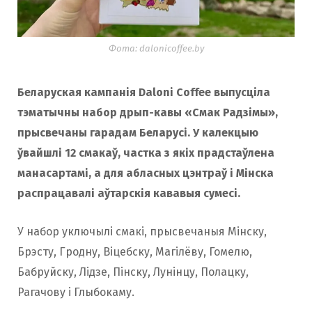
Фота: dalonicoffee.by
Беларуская кампанія Daloni Coffee выпусціла
тэматычны набор дрып-кавы «Смак Радзімы»,
прысвечаны гарадам Беларусі. У калекцыю
ўвайшлі 12 смакаў, частка з якіх прадстаўлена
манасартамі, а для абласных цэнтраў і Мінска
распрацавалі аўтарскія кававыя сумесі.
У набор уключылі смакі, прысвечаныя Мінску,
Брэсту, Гродну, Віцебску, Магілёву, Гомелю,
Бабруйску, Лідзе, Пінску, Лунінцу, Полацку,
Рагачову і Глыбокаму.