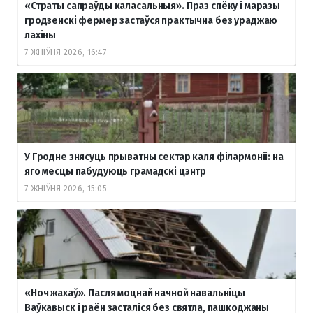
«Страты сапраўды каласальныя». Праз спёку і маразы
гродзенскі фермер застаўся практычна без ураджаю
лахіны
7 ЖНІЎНЯ 2026, 16:47
У Гродне знясуць прыватны сектар каля філармоніі: на
яго месцы пабудуюць грамадскі цэнтр
7 ЖНІЎНЯ 2026, 15:05
«Ноч жахаў». Пасля моцнай начной навальніцы
Ваўкавыск і раён засталіся без святла, пашкоджаны