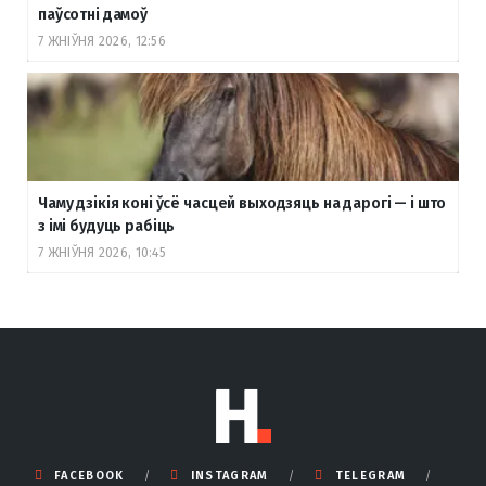
паўсотні дамоў
7 ЖНІЎНЯ 2026, 12:56
Чаму дзікія коні ўсё часцей выходзяць на дарогі — і што
з імі будуць рабіць
7 ЖНІЎНЯ 2026, 10:45
FACEBOOK
INSTAGRAM
TELEGRAM