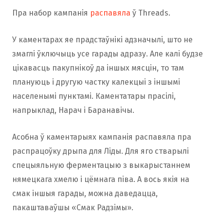
Пра набор кампанія
распавяла
ў Threads.
У каментарах яе прадстаўнікі адзначылі, што не
змаглі ўключыць усе гарады адразу. Але калі будзе
цікавасць пакупнікоў да іншых мясцін, то там
плануюць і другую частку калекцыі з іншымі
населенымі пунктамі. Каментатары прасілі,
напрыклад, Нарач і Баранавічы.
Асобна ў каментарыях кампанія распавяла пра
распрацоўку дрыпа для Ліды. Для яго стварылі
спецыяльную ферментацыю з выкарыстаннем
нямецкага хмелю і цёмнага піва. А вось якія на
смак іншыя гарады, можна даведацца,
пакаштаваўшы «Смак Радзімы».