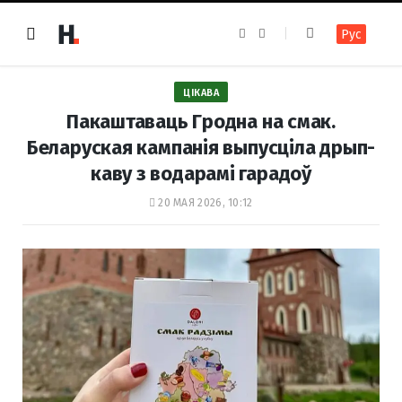
F
I
Рус
a
n
c
s
e
t
b
a
o
g
ЦІКАВА
o
r
k
a
Пакаштаваць Гродна на смак.
m
Беларуская кампанія выпусціла дрып-
каву з водарамі гарадоў
20 МАЯ 2026, 10:12