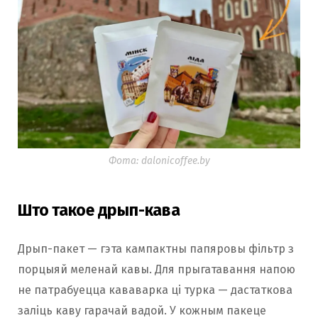
Фота: dalonicoffee.by
Што такое дрып-кава
Дрып-пакет — гэта кампактны папяровы фільтр з
порцыяй меленай кавы. Для прыгатавання напою
не патрабуецца кававарка ці турка — дастаткова
заліць каву гарачай вадой. У кожным пакеце