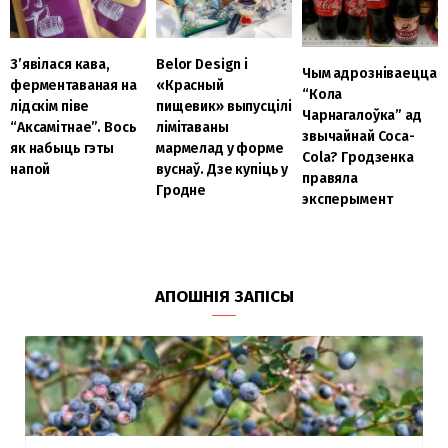
З’явілася кава,
Belor Design і
Чым адрозніваецца
ферментаваная на
«Красный
“Кола
лідскім піве
пищевик» выпусцілі
Чарнагалоўка” ад
“Аксамітнае”. Вось
лімітаваны
звычайнай Coca-
як набыць гэты
мармелад у форме
Cola? Гродзенка
напой
вуснаў. Дзе купіць у
правяла
Гродне
эксперымент
АПОШНІЯ ЗАПІСЫ