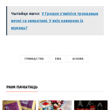
Чытайце яшчэ:
У Гродне з'явіліся трэндавыя
вечкі са звяратамі. У якіх кавярнях іх
шукаць?
ГРАМАДСТВА
ЕЖА
ЦІКАВА
РАІМ ПАЧЫТАЦЬ