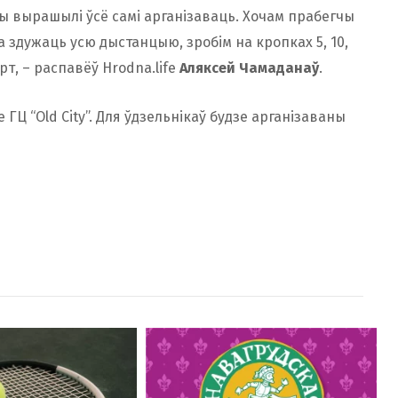
мы вырашылі ўсё самі арганізаваць. Хочам прабегчы
а здужаць усю дыстанцыю, зробім на кропках 5, 10,
рт, – распавёў Hrodna.life
Аляксей Чамаданаў
.
ГЦ “Old City”. Для ўдзельнікаў будзе арганізаваны