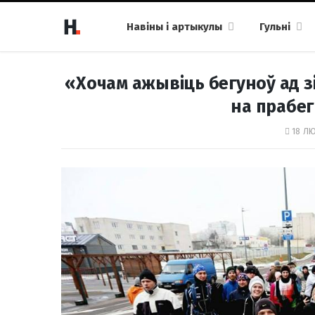
Навіны і артыкулы
Гульні
«Хочам ажывіць бегуноў ад з
на прабег
18 ЛЮ