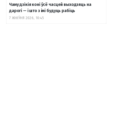
Чаму дзікія коні ўсё часцей выходзяць на
дарогі — і што з імі будуць рабіць
7 ЖНІЎНЯ 2026, 10:45