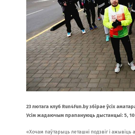
23 лютага клуб Run4Fun.by збірае ўсіх амат
Усім жадаючым прапануюць дыстанцыі: 5, 10, 1
«Хочам паўтарыць леташні подзвіг і ажывіць ад