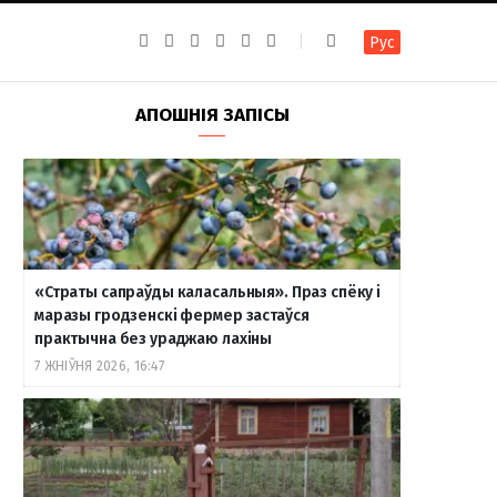
F
I
T
R
Y
В
Рус
a
n
e
S
o
к
c
s
l
S
u
о
e
t
e
T
н
b
a
g
u
т
АПОШНІЯ ЗАПІСЫ
o
g
r
b
а
o
r
a
e
к
k
a
m
т
m
е
«Страты сапраўды каласальныя». Праз спёку і
маразы гродзенскі фермер застаўся
практычна без ураджаю лахіны
7 ЖНІЎНЯ 2026, 16:47