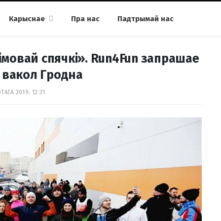
Карыснае
Пра нас
Падтрымай нас
імовай спячкі». Run4Fun запрашае
 вакол Гродна
ТАГА 2019, 12:31