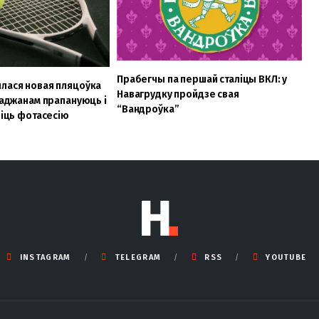
Прабегчы па першай сталіцы ВКЛ: у
лася новая пляцоўка
Навагрудку пройдзе свая
араджанам прапануюць і
“Вандроўка”
біць фотасесію
INSTAGRAM
TELEGRAM
RSS
YOUTUBE