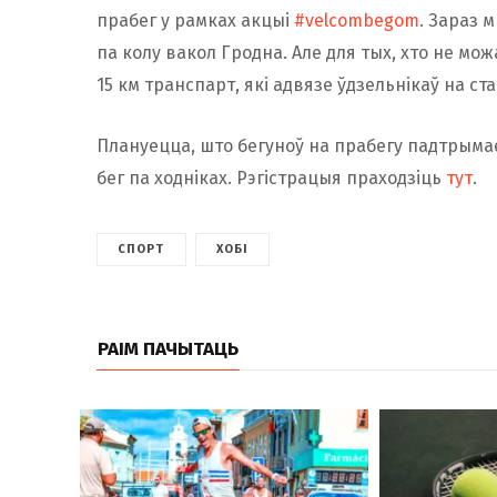
прабег у рамках акцыі
#velcombegom
. Зараз 
па колу вакол Гродна. Але для тых, хто не мож
15 км транспарт, які адвязе ўдзельнікаў на ста
Плануецца, што бегуноў на прабегу падтрымае 
бег па ходніках. Рэгістрацыя праходзіць
тут
.
СПОРТ
ХОБІ
РАІМ ПАЧЫТАЦЬ