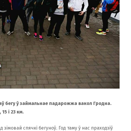
араў бегу ў займальнае падарожжа вакол Гродна.
5 і 23 км.
 зімовай спячкі бегуноў. Год таму ў нас праходзіў