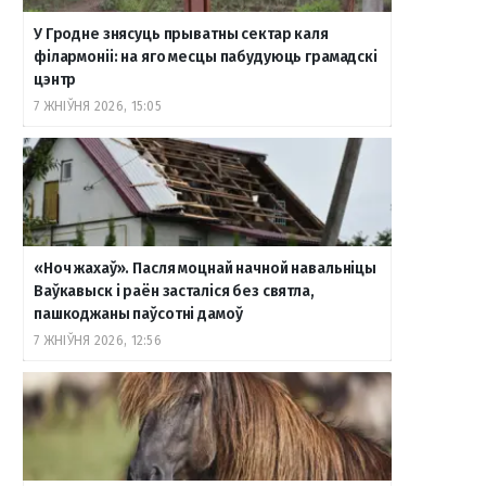
У Гродне знясуць прыватны сектар каля
філармоніі: на яго месцы пабудуюць грамадскі
цэнтр
7 ЖНІЎНЯ 2026, 15:05
«Ноч жахаў». Пасля моцнай начной навальніцы
Ваўкавыск і раён засталіся без святла,
пашкоджаны паўсотні дамоў
7 ЖНІЎНЯ 2026, 12:56