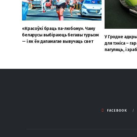
«Красоўкі браць па-любому». Чаму
беларусы выбіраюць бегавы турызм
У Гродне адкры
— і як ён дапамагае вывучаць свет
для тэніса – г
пагуляць, і зра
FACEBOOK