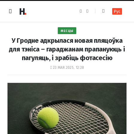
F
I
Рус
a
n
c
s
e
t
b
a
o
g
МЕСЦЫ
o
r
k
a
У Гродне адкрылася новая пляцоўка
m
для тэніса – гараджанам прапануюць і
пагуляць, і зрабіць фотасесію
23 МАЯ 2025, 12:28