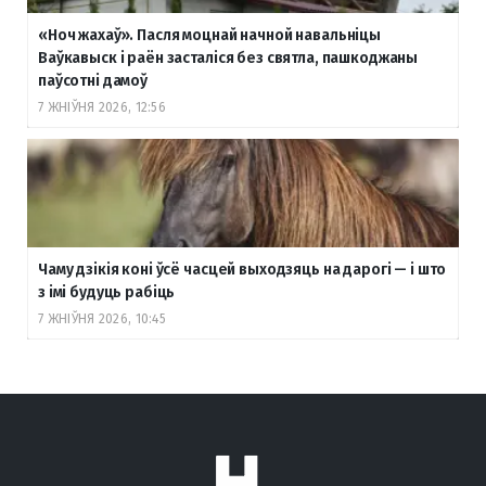
«Ноч жахаў». Пасля моцнай начной навальніцы
Ваўкавыск і раён засталіся без святла, пашкоджаны
паўсотні дамоў
7 ЖНІЎНЯ 2026, 12:56
Чаму дзікія коні ўсё часцей выходзяць на дарогі — і што
з імі будуць рабіць
7 ЖНІЎНЯ 2026, 10:45