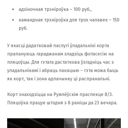
адзіночная трэніроўка – 100 руб.,
камандная трэніроўка для трох чалавек – 150
руб.
У якасці дадатковай паслугі ўладальнікі корта
прапануюць гараджанам зладзіць фотасесію на
пляцоўцы. Для гэтага дастаткова ўзгадніць час з
уладальнікамі і абраць лакацыю – гэта можа быць
як корт, так і зона адпачынку ці распранальні.
Корт знаходзіцца на Румлёўскім праспекце 8/3.
Пляцоўка працуе штодня з 8 раніцы да 23 вечара.