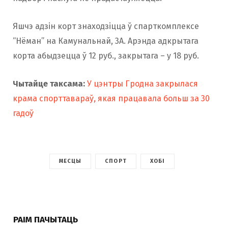
Яшчэ адзін корт знаходзіцца ў спарткомплексе
“Нёман” на Камунальнай, 3А. Арэнда адкрытага
корта абыдзецца ў 12 руб., закрытага – у 18 руб.
Чытайце таксама:
У цэнтры Гродна закрылася
крама спорттавараў, якая працавала больш за 30
гадоў
МЕСЦЫ
СПОРТ
ХОБІ
РАІМ ПАЧЫТАЦЬ