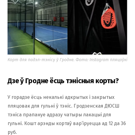
Корт для падэл-тэнісу ў Гродне. Фота: Instagram пляцоўкі
Дзе ў Гродне ёсць тэнісныя корты?
У горадзе ёсць некалькі адкрытых і закрытых
пляцовак для гульні ў тэніс. Гродзенская ДЮСШ
тэніса прапануе адразу чатыры лакацыі для
гульні. Кошт арэнды кортаў вар’іруецца ад 12 да 36
руб.