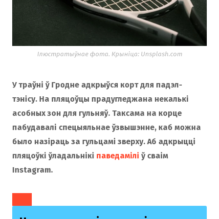
Ілюстратыўнае фота. Крыніца: Unsplash.com
У траўні ў Гродне адкрыўся корт для падэл-
тэнісу. На пляцоўцы прадугледжана некалькі
асобных зон для гульняў. Таксама на корце
пабудавалі спецыяльнае ўзвышэнне, каб можна
было назіраць за гульцамі зверху. Аб адкрыцці
пляцоўкі ўладальнікі
паведамілі
ў сваім
Instagram.