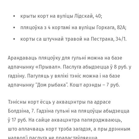
крыты корт на вуліцы Лідскай, 40;
пляцоўка з 4 кортамі на вуліцы Горкага, 82А;
корты са штучнай травой на Пестрака, 34/1.
Арандаваць пляцоўку для гульні можна на базе
адпачынку «Прывал». Паслуга абыдзецца ў 8 руб. у
гадзіну. Пагуляць у вялікі тэніс можна і на базе
адпачынку “Дом рыбака”. Кошт арэнды – 7 руб.
Тэнісны корт ёсць у аквацэнтры па адрасе
Болдзіна, 7. Гадзіна гульні на пляцоўцы абыдзецца
ў 17 руб. На сайце аквацэнтра папярэджваюць,
што аплачваць корт трэба загадзя, а пры дрэнным
надвор’і паслуга не прадастаўляецца.