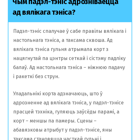
Чым падэл-тэніс адрозніваецца
ад вялікага тэніса?
Падэл-тэніс спалучае ў сабе правілы вялікага і
настольнага тэніса, а таксама сквоша. Ад
вялікага тэніса гульня атрымала корт з
нацягнутай па цэнтры сеткай і сістэму падліку
балаў. Ад настольнага тэніса – ніжнюю падачу
і ракеткі без струн.
Уладальнікі корта адзначаюць, што ў
адрозненне ад вялікага тэніса, у падэл-тэнісе
прасцей тэхніка, гуляюць заўсёды парамі, а
корт – меншы па памеры. Сцены –
абавязковы атрыбут у падэл-тэнісе, яны
таксама становяцца часткай гульні і