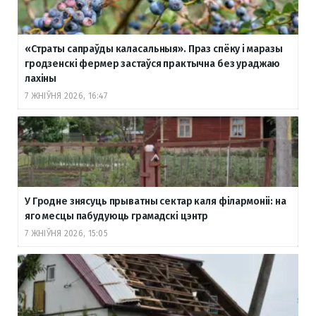
«Страты сапраўды каласальныя». Праз спёку і маразы
гродзенскі фермер застаўся практычна без ураджаю
лахіны
7 ЖНІЎНЯ 2026, 16:47
У Гродне знясуць прыватны сектар каля філармоніі: на
яго месцы пабудуюць грамадскі цэнтр
7 ЖНІЎНЯ 2026, 15:05