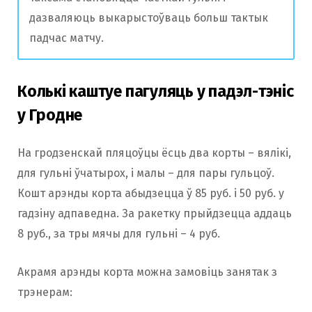
дазваляюць выкарыстоўваць больш тактык
падчас матчу.
Колькі каштуе пагуляць у падэл-тэніс
у Гродне
На гродзенскай пляцоўцы ёсць два корты – вялікі,
для гульні ўчатырох, і малы – для пары гульцоў.
Кошт арэнды корта абыдзецца ў 85 руб. і 50 руб. у
гадзіну адпаведна. За ракетку прыйдзецца аддаць
8 руб., за тры мячы для гульні – 4 руб.
Акрамя арэнды корта можна замовіць занятак з
трэнерам: