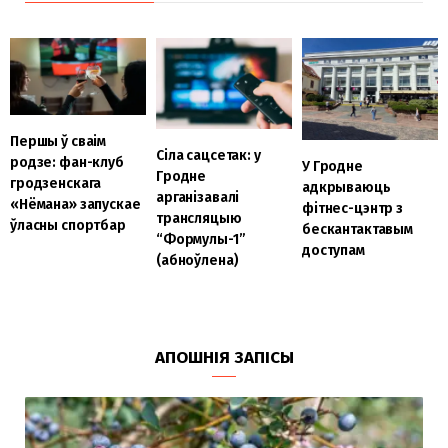
Першы ў сваім
Сіла сацсетак: у
родзе: фан-клуб
У Гродне
Гродне
гродзенскага
адкрываюць
арганізавалі
«Нёмана» запускае
фітнес-цэнтр з
трансляцыю
ўласны спортбар
бескантактавым
“Формулы-1”
доступам
(абноўлена)
АПОШНІЯ ЗАПІСЫ