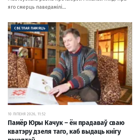
яго смерць паведамілі…
СВЕТЛАЯ ПАМЯЦЬ
10 ЛІПЕНЯ 2026, 11:52
Памёр Юры Качук – ён прадаваў сваю
кватэру дзеля таго, каб выдаць кнігу