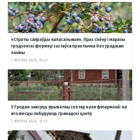
«Страты сапраўды каласальныя». Праз спёку і маразы
гродзенскі фермер застаўся практычна без ураджаю
лахіны
7 ЖНІЎНЯ 2026, 16:47
У Гродне знясуць прыватны сектар каля філармоніі: на
яго месцы пабудуюць грамадскі цэнтр
7 ЖНІЎНЯ 2026, 15:05