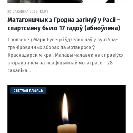
30 САКАВІКА 2026, 12:01
Матагоншчык з Гродна загінуў у Расіі –
спартсмену было 17 гадоў (абноўлена)
Гродзенец Марк Русецкі ўдзельнічаў у вучэбна-
трэніровачных зборах па мотакросе ў
Краснадарскім краі. Малады чалавек не справіўся
з кіраваннем на неафіцыйнай мотатрасе – 28
сакавіка…
СВЕТЛАЯ ПАМЯЦЬ