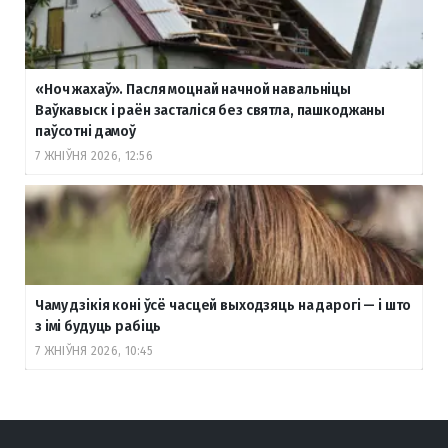
«Ноч жахаў». Пасля моцнай начной навальніцы
Ваўкавыск і раён засталіся без святла, пашкоджаны
паўсотні дамоў
7 ЖНІЎНЯ 2026, 12:56
Чаму дзікія коні ўсё часцей выходзяць на дарогі — і што
з імі будуць рабіць
7 ЖНІЎНЯ 2026, 10:45