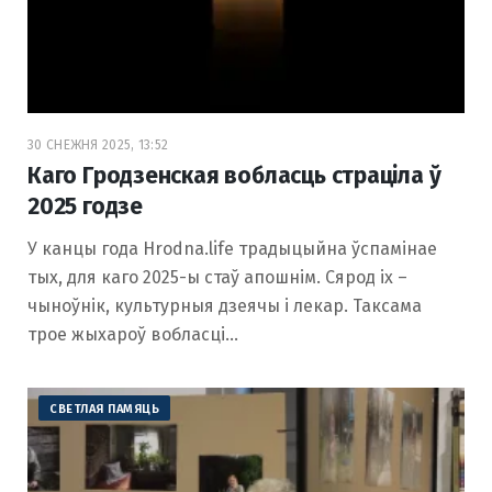
30 СНЕЖНЯ 2025, 13:52
Каго Гродзенская вобласць страціла ў
2025 годзе
У канцы года Hrodna.life традыцыйна ўспамінае
тых, для каго 2025-ы стаў апошнім. Сярод іх –
чыноўнік, культурныя дзеячы і лекар. Таксама
трое жыхароў вобласці…
СВЕТЛАЯ ПАМЯЦЬ