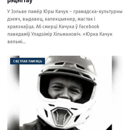
рэцэптаў
У Зэльве памёр Юры Качук – грамадска-культурны
дзеяч, выдавец, калекцыянер, мастак і
краязнаўца. Аб смерці Качука ў Facebook
паведаміў Уладзімір Хільмановіч. «Юрка Качук
вельмі…
СВЕТЛАЯ ПАМЯЦЬ