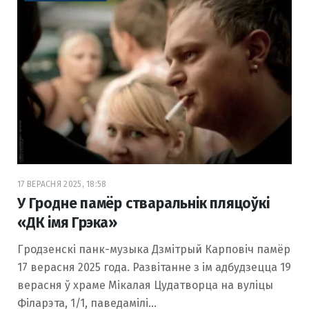
17 ВЕРАСНЯ 2025, 18:58
У Гродне памёр стваральнік пляцоўкі
«ДК імя Грэка»
Гродзенскі панк-музыка Дзмітрый Карповіч памёр
17 верасня 2025 года. Развітанне з ім адбудзецца 19
верасня ў храме Мікалая Цудатворца на вуліцы
Філарэта, 1/1, паведамілі…