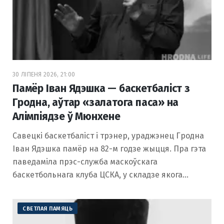
30 ЛІПЕНЯ 2026, 21:00
Памёр Іван Ядэшка — баскетбаліст з
Гродна, аўтар «залатога паса» на
Алімпіядзе ў Мюнхене
Савецкі баскетбаліст і трэнер, ураджэнец Гродна
Іван Ядэшка памёр на 82-м годзе жыцця. Пра гэта
паведаміла прэс-служба маскоўскага
баскетбольнага клуба ЦСКА, у складзе якога…
СВЕТЛАЯ ПАМЯЦЬ