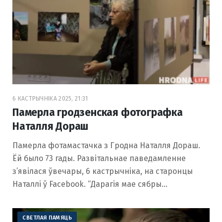
6 КАСТРЫЧНІКА 2025, 21:31
Памерла гродзенская фотографка
Наталля Дораш
Памерла фотамастачка з Гродна Наталля Дораш.
Ёй было 73 гады. Развітальнае паведамленне
з’явілася ўвечары, 6 кастрычніка, на старонцы
Наталлі ў Facebook. “Дарагія мае сябры…
СВЕТЛАЯ ПАМЯЦЬ