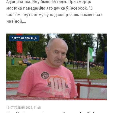
Адзіночанка. Яму было 64 гады. Пра смерць
мастака паведаміла яго дачка ў Facebook. “З
вялiкiм смуткам мушу падзялiцца ашаламляючай
навiной,…
СВЕТЛАЯ ПАМЯЦЬ
16 СТУДЗЕНЯ 2025, 11:48