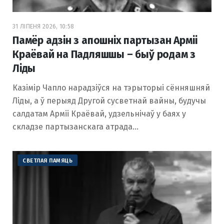
31 ЛІПЕНЯ 2026, 10:58
Памёр адзін з апошніх партызан Арміі
Краёвай на Падляшшы – быў родам з
Ліды
Казімір Чапло нарадзіўся на тэрыторыі сённяшняй
Ліды, а ў перыяд Другой сусветнай вайны, будучы
салдатам Арміі Краёвай, удзельнічаў у баях у
складзе партызанскага атрада…
СВЕТЛАЯ ПАМЯЦЬ