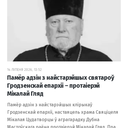
14 ЛІПЕНЯ 2026, 13:52
Памёр адзін з найстарэйшых святароў
Гродзенскай епархіі – протаіерэй
Мікалай Гляд
Памёр адзін з найстарэйшых клірыкаў
Гродзенскай епархіі, настаяцель храма Свяціцеля
Мікалая Цудатворцы ў аграгарадку Дубна
Мастоўскага раёна протаіерэй Мікалай Гляд. Пра