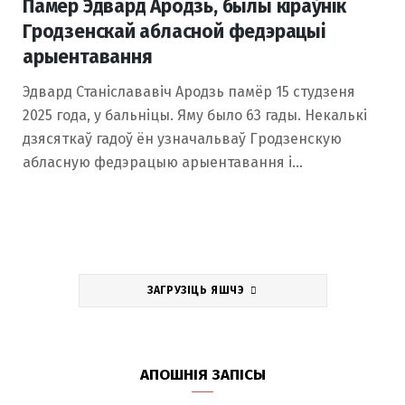
Памёр Эдвард Ародзь, былы кіраўнік
Гродзенскай абласной федэрацыі
арыентавання
Эдвард Станіслававіч Ародзь памёр 15 студзеня
2025 года, у бальніцы. Яму было 63 гады. Некалькі
дзясяткаў гадоў ён узначальваў Гродзенскую
абласную федэрацыю арыентавання і…
ЗАГРУЗІЦЬ ЯШЧЭ
АПОШНІЯ ЗАПІСЫ