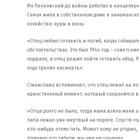
Ян Ленковский до войны работал в канцеляр
Семья жила в собственном доме в занеманской
хозяйство: куры и козы.
«Отец любил готовить и погиб, когда собирал
обстоятельствах. Это был 1944 год – советски
подвале, и отец решил пойти готовить обед. Р
подстрелил насмерть».
Станислава вспоминает, что отец лежал на п
единственный момент, который сохранился в 
«Отца долго не было, тогда мама взяла меня з
папа лежал уже мертвый на пороге. Спустя го
кто-нибудь отомстить. Может кому не угодил
причину его гибели, мы уже не узнаем».