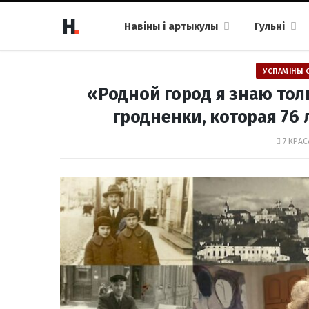
Навіны і артыкулы
Гульні
УСПАМІНЫ 
«Родной город я знаю тол
гродненки, которая 76 
7 КРАС