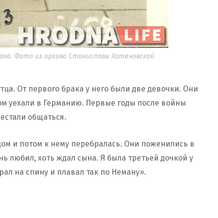
рака. Фото из архива Станиславы Хатяновской
ца. От первого брака у него были две девочки. Они
том уехали в Германию. Первые годы после войны
естали общаться.
цом и потом к нему перебралась. Они поженились в
нь любил, хоть ждал сына. Я была третьей дочкой у
рал на спину и плавал так по Неману».