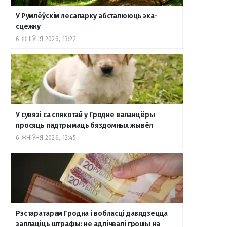
У Румлёўскім лесапарку абсталююць эка-
сцежку
6 ЖНІЎНЯ 2026, 13:22
У сувязі са спякотай у Гродне валанцёры
просяць падтрымаць бяздомных жывёл
6 ЖНІЎНЯ 2026, 12:45
Рэстаратарам Гродна і вобласці давядзецца
заплаціць штрафы: не адлічвалі грошы на