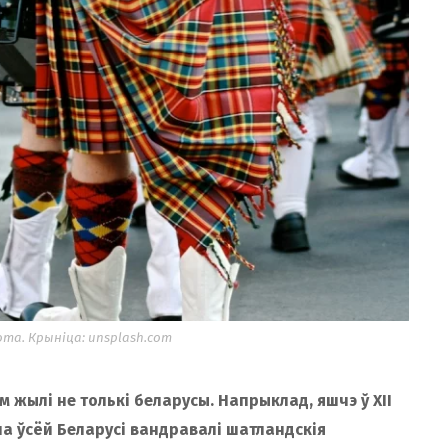
а. Крыніца: unsplash.com
 жылі не толькі беларусы. Напрыклад, яшчэ ў XII
I па ўсёй Беларусі вандравалі шатландскія