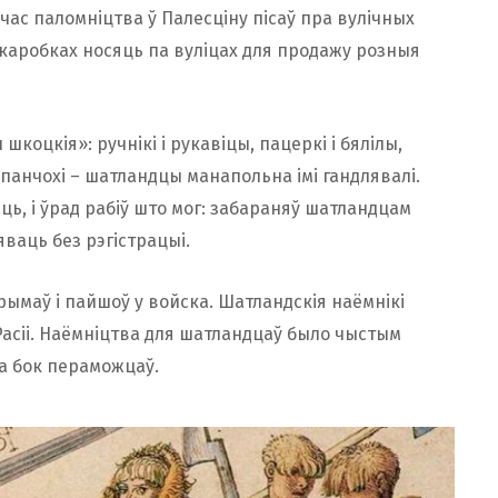
час паломніцтва ў Палесціну пісаў пра вулічных
ў каробках носяць па вуліцах для продажу розныя
коцкія»: ручнікі і рукавіцы, пацеркі і бялілы,
кі і панчохі – шатландцы манапольна імі гандлявалі.
ь, і ўрад рабіў што мог: забараняў шатландцам
ваць без рэгістрацыі.
рымаў і пайшоў у войска. Шатландскія наёмнікі
Расіі. Наёмніцтва для шатландцаў было чыстым
на бок пераможцаў.