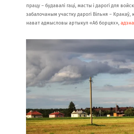
працу – будавалі гаці, масты і дарогі для войск
забалочаным участку дарогі Вільня – Кракаў, к
нават адмысловы артыкул «Аб борцях»,
адзна