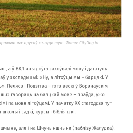
аражытных прусаў жывуць тут. Фота: CityDog.io
і, а ў ВКЛ яны доўга захоўвалі мову і дагэтуль
ў у экспедыцыі: «Ну, а літоўцы мы – барцякі. У
ь». Пеляса і Подзітва – гэта вёскі ў Воранаўскім
шчэ гавораць на балцкай мове – праўда, ужо
мі па мове літоўцамі. У пачатку ХХ стагоддзя тут
школы і садкі, курсы і бібліятэкі.
шчыне, але і на Шчучыншчыне (паблізу Жалудка).