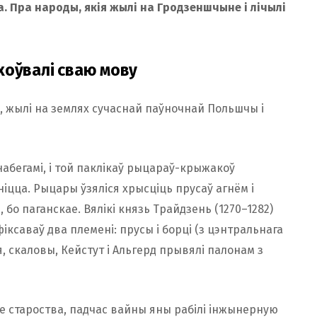
на. Пра народы, якія жылі на Гродзеншчыне і лічылі
хоўвалі сваю мову
ў, жылі на землях сучаснай паўночнай Польшчы і
абегамі, і той паклікаў рыцараў-крыжакоў
ніцца. Рыцары ўзяліся хрысціць прусаў агнём і
е, бо паганскае. Вялікі князь Трайдзень (1270–1282)
фіксаваў два племені: прусы і борці (з цэнтральнага
мя, скаловы, Кейстут і Альгерд прывялі палонам з
е староства, падчас вайны яны рабілі інжынерную