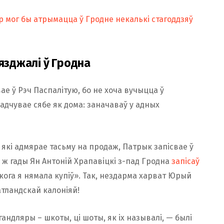
 мог бы атрымацца ў Гродне некалькі стагоддзяў
ыязджалі ў Гродна
е ў Рэч Паспалітую, бо не хоча вучыцца ў
 адчувае сябе як дома: заначаваў у адных
які адмярае тасьму на продаж, Патрык запісвае ў
я ж гады Ян Антоній Храпавіцкі з-пад Гродна
запісаў
якога я нямала купіў». Так, нездарма харват Юрый
тландскай калоніяй!
андляры – шкоты, ці шоты, як іх называлі, — былі