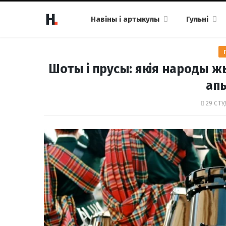
Навіны і артыкулы
Гульні
Шоты і прусы: якія народы ж
ап
29 СТУ