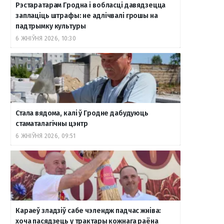
Рэстаратарам Гродна і вобласці давядзецца
заплаціць штрафы: не адлічвалі грошы на
падтрымку культуры
6 ЖНІЎНЯ 2026, 10:30
Стала вядома, калі ў Гродне дабудуюць
стаматалагічны цэнтр
6 ЖНІЎНЯ 2026, 09:51
Караеў зладзіў сабе чэлендж падчас жніва:
хоча пасядзець у трактары кожнага раёна