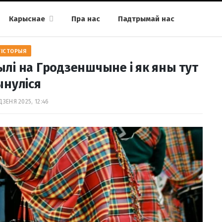
Карыснае
Пра нас
Падтрымай нас
ГІСТОРЫЯ
ылі на Гродзеншчыне і як яны тут
ынуліся
ДЗЕНЯ 2025, 12:46