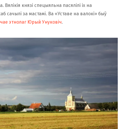
а. Вялікія князі спецыяльна пасялілі іх на
аб сачылі за мастамі. Ва «Уставе на валокі» быў
чае этнолаг Юрый Унуковіч
.