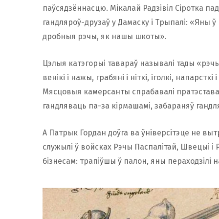
паўсядзённасцю. Мікалай Радзівіл Сіротка пад
гандляроў-друзаў у Дамаску і Трыпалі: «Яны 
дробныя рэчы, як нашы шкоты».
Цэлыя катэгорыі тавараў называлі тады «рэчы ш
венікі і нажы, грабяні і ніткі, іголкі, напарст
Мясцовыя камерсанты спрабавалі пратэставац
гандляваць па-за кірмашамі, забараняў гандля
А Патрык Гордан доўга ва ўніверсітэце не выт
служылі ў войсках Рэчы Паспалітай, Швецыі і 
бізнесам: трапіўшы ў палон, яны пераходзілі 