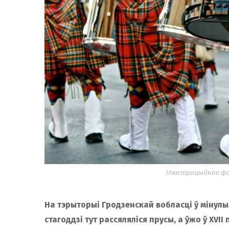
Ілюстрацыйнае фот
На тэрыторыі Гродзенскай вобласці ў мінулым
стагоддзі тут рассяляліся прусы, а ўжо ў XVI