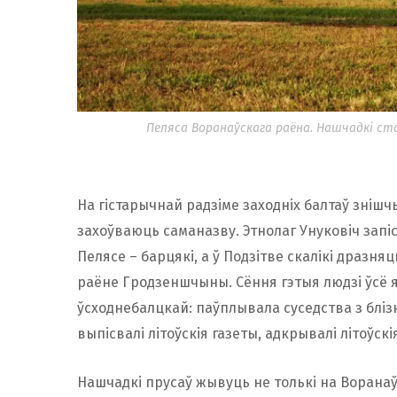
Пеляса Воранаўскага раёна. Нашчадкі ст
На гістарычнай радзіме заходніх балтаў знішчыл
захоўваюць саманазву. Этнолаг Унуковіч запіса
Пелясе – барцякі, а ў Подзітве скалікі дразняц
раёне Гродзеншчыны. Сёння гэтыя людзі ўсё я
ўсходнебалцкай: паўплывала суседства з блізкі
выпісвалі літоўскія газеты, адкрывалі літоўскія 
Нашчадкі прусаў жывуць не толькі на Воранаў