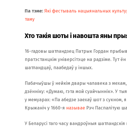
Па тэме:
Які фестываль нацыянальных культур
таму
Хто такія шоты і навошта яны пр
16-гадовы шатландзец Патрык Гордан прыбыва
пратэстанцкім універсітэце на радзіме. Тут ён
шатландцаў, паабедаў у іншых.
Пабачыўшы ў нейкім двары чалавека з мехам, 
дзённіку: «Думаю, гэта мой суайчыннік». У ты
у мемуарах: «Па абедзе заехаў шот з сукном, 
Крыжаніч у 1660-я
называе
Рэч Паспалітую ша
У Беларусі таго часу вандроўныя шатландскія г