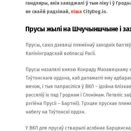
гандляры, якія заязджалі ў тым ліку і ў Грод
яе сваёй радзімай,
піша
CityDog.io.
Прусы жылі на Шчучыншчыне і за
Прусы, саюз дзевяці плямёнаў заходніх балта
Калінінградскай вобласці Расіі.
Прусы назалялі князю Конраду Мазавецкаму н
Тэўтонскага ордэна, каб дапамаглі яму адбара
мячом, і тыя папрасіліся ў ВКЛ – ідэйна блізка
рассяліў іх пад Гроднам і Слонімам. Летапіс за
рэгіёна Прусіі – Бартніі). Трэцяе прускае пле
набегу на Тэўтонскі ордэн.
У ВКЛ для прусаў стварылі асобнае Барцянска