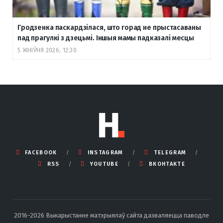
Гродзенка паскардзілася, што горад не прыстасаваны
пад прагулкі з дзецьмі. Іншыя мамы падказалі месцы
5 ЖНІЎНЯ 2026, 12:30
FACEBOOK
INSTAGRAM
TELEGRAM
RSS
YOUTUBE
ВКОНТАКТЕ
2016-2026 Выкарыстанне матэрыялаў сайта дазваляецца паводле