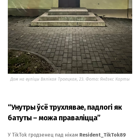
Дом на вуліцы Вялікая Траецкая, 23. Фота: Яндэкс Карты
“Унутры ўсё трухлявае, падлогі як
батуты – можа праваліцца”
У TikTok гродзенец пад нікам
Resident_TikTok89