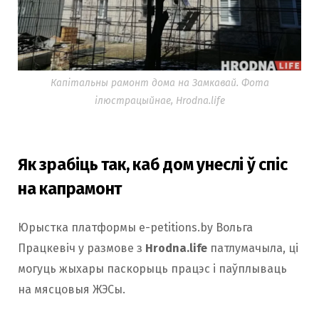
Капітальны рамонт дома на Замкавай. Фота
ілюстрацыйнае, Hrodna.life
Як зрабіць так, каб дом унеслі ў спіс
на капрамонт
Юрыстка платформы e-petitions.by Вольга
Працкевіч у размове з
Hrodna.life
патлумачыла, ці
могуць жыхары паскорыць працэс і паўплываць
на мясцовыя ЖЭСы.