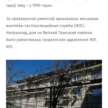
гадоў таму – у 1990 годзе.
За правядзенне рамонтаў адказваюць мясцовыя
жыллёва-эксплуатацыйныя службы (ЖЭС).
Напрыклад, дом на Вялікай Траецкай павінна
было рамантаваць гродзенскае аддзяленне ЖЭС
№5.