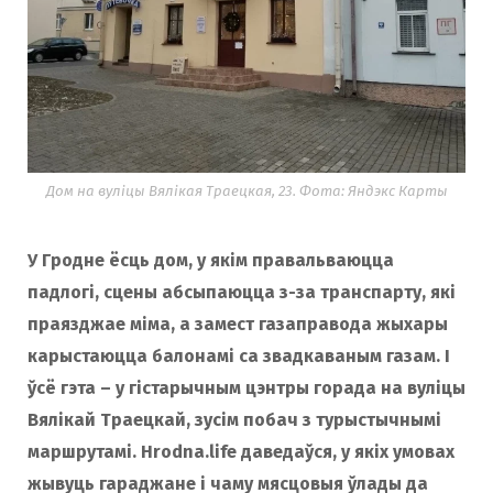
Дом на вуліцы Вялікая Траецкая, 23. Фота: Яндэкс Карты
У Гродне ёсць дом, у якім правальваюцца
падлогі, сцены абсыпаюцца з-за транспарту, які
праязджае міма, а замест газаправода жыхары
карыстаюцца балонамі са звадкаваным газам. І
ўсё гэта – у гістарычным цэнтры горада на вуліцы
Вялікай Траецкай, зусім побач з турыстычнымі
маршрутамі. Hrodna.life даведаўся, у якіх умовах
жывуць гараджане і чаму мясцовыя ўлады да