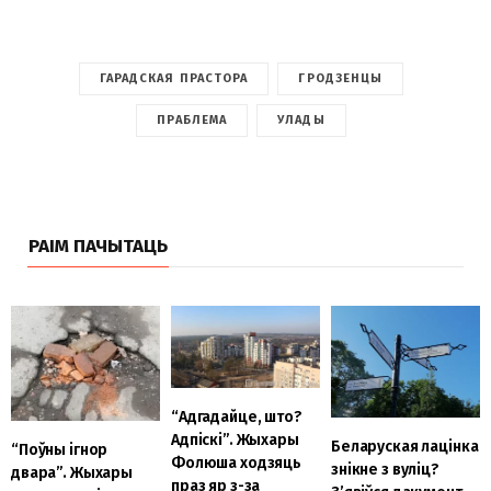
ГАРАДСКАЯ ПРАСТОРА
ГРОДЗЕНЦЫ
ПРАБЛЕМА
УЛАДЫ
РАІМ ПАЧЫТАЦЬ
“Адгадайце, што?
Адпіскі”. Жыхары
Беларуская лацінка
“Поўны ігнор
Фолюша ходзяць
знікне з вуліц?
двара”. Жыхары
праз яр з-за