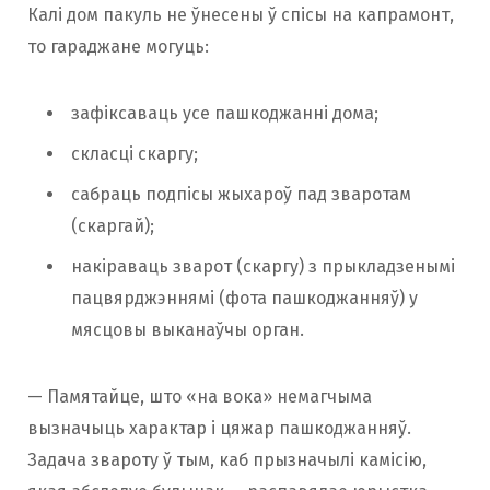
Калі дом пакуль не ўнесены ў спісы на капрамонт,
то гараджане могуць:
зафіксаваць усе пашкоджанні дома;
скласці скаргу;
сабраць подпісы жыхароў пад зваротам
(скаргай);
накіраваць зварот (скаргу) з прыкладзенымі
пацвярджэннямі (фота пашкоджанняў) у
мясцовы выканаўчы орган.
— Памятайце, што «на вока» немагчыма
вызначыць характар ​​і цяжар пашкоджанняў.
Задача звароту ў тым, каб прызначылі камісію,