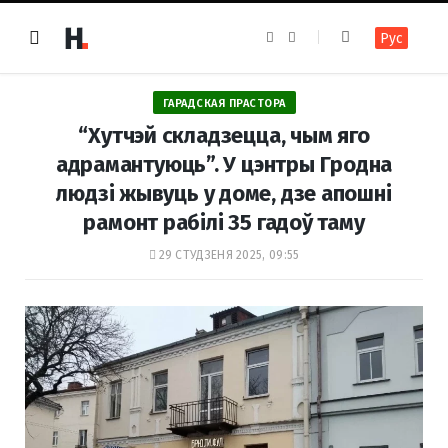
F
I
Рус
a
n
c
s
e
t
b
a
o
g
ГАРАДСКАЯ ПРАСТОРА
o
r
k
a
“Хутчэй складзецца, чым яго
m
адрамантуюць”. У цэнтры Гродна
людзі жывуць у доме, дзе апошні
рамонт рабілі 35 гадоў таму
29 СТУДЗЕНЯ 2025, 09:55