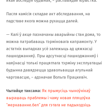
якая абследуе будынак, – распавядае юрыстка.
Пасля камісія складае акт абследавання, на
падставе якога можна рухацца далей.
— Калі ў акце пазначаны аварыйны стан дома, то
можна патрабаваць тэрміновага капрамонту. У
астатніх выпадках усё залежыць ад цяжкасці
пашкоджанняў. Пры адсутнасці пашкоджанняў і
наяўнасці толькі працяглага тэрміну эксплуатацыі
будынка давядзецца здавольвацца агульнай
чарговасцю, – адзначае Вольга Працкевіч.
Чытайце таксама:
Як прымусіць чыноўнікаў
вырашаць праблемы і чаму новая пляцоўка
“меркаванне.бел” для гэтага не падыходзіць