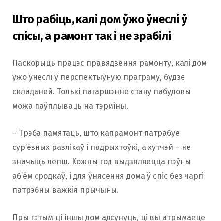
Што рабіць, калі дом ўжо ўнеслі ў
спісы, а рамонт так і не зрабілі
Паскорыць працэс правядзення рамонту, калі дом
ўжо ўнеслі ў перспектыўную праграму, будзе
складаней. Толькі пагаршэнне стану пабудовы
можа паўплываць на тэрміны.
– Трэба памятаць, што капрамонт патрабуе
сур’ёзных разлікаў і падрыхтоўкі, а хутчэй – не
значыць лепш. Кожны год выдзяляецца пэўны
аб’ём сродкаў, і для ўнясення дома ў спіс без чаргі
патрэбны важкія прычыны.
Пры гэтым ці іншы дом адсунуць, ці вы атрымаеце