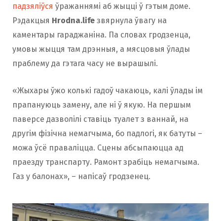
падзяліўся
ўражаннямі аб жыцці ў гэтым доме.
Рэдакцыя
Hrodna.life
звярнула ўвагу на
каментары гараджаніна. Па словах гродзенца,
умовы жыцця там дрэнныя, а мясцовыя ўлады
праблему да гэтага часу не вырашылі.
«Жыхары ўжо колькі гадоў чакаюць, калі ўлады ім
прапануюць замену, але ні ў якую. На першым
паверсе дазволілі ставіць туалет з ваннай, на
другім фізічна немагчыма, бо падлогі, як батуты –
можа ўсё праваліцца. Сцены абсыпаюцца ад
праезду транспарту. Рамонт зрабіць немагчыма.
Газ у балонах», – напісаў гродзенец.