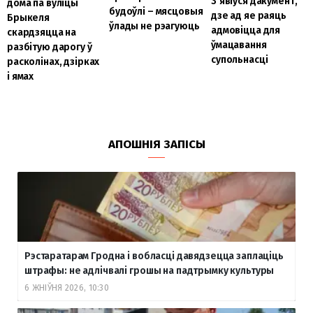
З’явіўся дакумент,
дома па вуліцы
будоўлі – мясцовыя
дзе ад яе раяць
Брыкеля
ўлады не рэагуюць
адмовіцца для
скардзяцца на
ўмацавання
разбітую дарогу ў
супольнасці
расколінах, дзірках
і ямах
АПОШНІЯ ЗАПІСЫ
Рэстаратарам Гродна і вобласці давядзецца заплаціць
штрафы: не адлічвалі грошы на падтрымку культуры
6 ЖНІЎНЯ 2026, 10:30