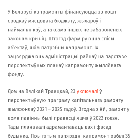
У Беларусі капрамонты фінансуюцца за кошт
сродкаў мясцовага бюджэту, жыхароў і
наймальнікаў, а таксама іншых не забароненых
законам крыніц. Штогод фарміруюцца спісы
аб’ектаў, якім патрэбны капрамонт. Іх
зацвярджаюць адміністрацыі раёнаў на падставе
перспектыўных планаў капрамонту жыллёвага
фонду.
Дом на Вялікай Траецкай, 23
уключалі
ў
перспектыўную праграму капітальнага рамонту
жылфондаў 2021 – 2025 гадоў. Згодна з ёй, рамонт у
доме павінны былі правесці яшчэ ў 2023 годзе.
Тады планавалі адрамантаваць дах і фасад
будынка. Пры гэтым папярэдні капрамонт рабілі 35