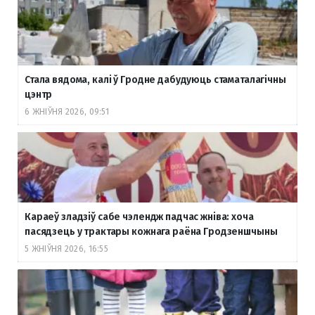
Стала вядома, калі ў Гродне дабудуюць стаматалагічны
цэнтр
6 ЖНІЎНЯ 2026, 09:51
Караеў зладзіў сабе чэлендж падчас жніва: хоча
пасядзець у трактары кожнага раёна Гродзеншчыны
5 ЖНІЎНЯ 2026, 16:55