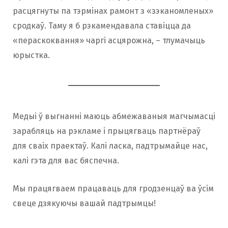
расцягнуты па тэрмінах рамонт з «зэканомленых»
сродкаў. Таму я б рэкамендавала ставіцца да
«пераскоквання» чаргі асцярожна, – тлумачыць
юрыстка.
Медыі ў выгнанні маюць абмежаваныя магчымасці
зарабляць на рэкламе і прыцягваць партнёраў
для сваіх праектаў. Калі ласка, падтрымайце нас,
калі гэта для вас бяспечна.
Мы працягваем працаваць для гродзенцаў ва ўсім
свеце дзякуючы вашай падтрымцы!