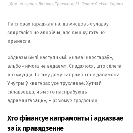
Дом на вуліцы Вялікая Траецкая, 23. Фота: Яндэкс Карты
Па словах гараджаніна, да мясцовых уладаў
звярталіся не аднойчы, але выніку гэта не
прынесла.
«Адказы былі наступнымі: «няма інвестараў»,
альбо «нічога не ведаем». Спадзяюся, што сёлета
возьмуцца. Гэтаму дому капрамонт не дапаможа.
Унутры ў кватэрах усё трухлявае. Хутчэй
складзецца, чым яго паспрабуюць
адрамантаваць», – рэзюмуе гродзенец.
Хто фінансуе капрамонты і адказвае
за іх правядзенне