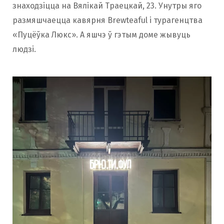
знаходзіцца на Вялікай Траецкай, 23. Унутры яго
размяшчаецца кавярня Brewteaful і турагенцтва
«Пуцёўка Люкс». А яшчэ ў гэтым доме жывуць
людзі.