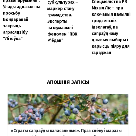
правапарушэння”.
Спецыяліст па PR
субкультурах –
Улады адказалі на
Міхаіл Ліс – пра
маркер стану
просьбу
ключавыя памылкі
грамадства.
Бондаравай
гродзенскіх
Эксперты
закрыць
ідэолагаў, па-
патлумачылі
аграсядзібу
сапраўднаму
феномен “ПВК
“Літоўка”
цікавыя выбары і
Р’ёдан”
карысць піяру для
гараджан
АПОШНІЯ ЗАПІСЫ
«Страты сапраўды каласальныя». Праз спёку і маразы