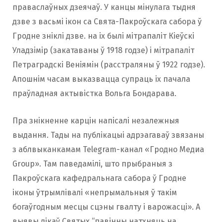
праваслаўных дзеячаў. У канцы мінулага тыдня
дзве з васьмі ікон са Свята-Пакроўскага сабора ў
Гродне зніклі дзве. на іх былі мітрапаліт Кіеўскі
Уладзімір (закатаваны ў 1918 годзе) і мітрапаліт
Петраградскі Веніямін (расстраляны ў 1922 годзе).
Апошнім часам выказвацца супраць іх пачала
праўладная актывістка Вольга Бондарава.
Пра знікненне карцін напісалі незалежныя
выдання. Тады на публікацыі адрэагаваў звязаны
з аблвыканкамам Telegram-канал «Гродно Медиа
Group». Там паведамілі, што прыбраныя з
Пакроўскага кафедральнага сабора ў Гродне
іконы ўтрымлівалі «непрымальныя ў такім
богаўгодным месцы сцэны гвалту і варожасці». А
выявы лікаў Святых “павінны натхняць на