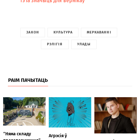
гэта значыць для вернікаў
ЗАКОН
КУЛЬТУРА
МЕРКАВАННІ
РЭЛІГІЯ
УЛАДЫ
РАІМ ПАЧЫТАЦЬ
“Няма складу
Агрэсія ў