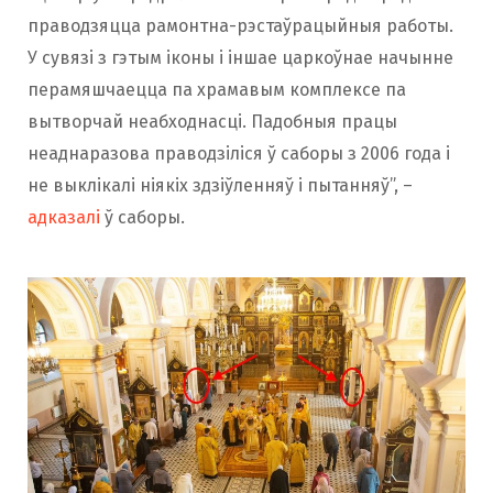
праводзяцца рамонтна-рэстаўрацыйныя работы.
У сувязі з гэтым іконы і іншае царкоўнае начынне
перамяшчаецца па храмавым комплексе па
вытворчай неабходнасці. Падобныя працы
неаднаразова праводзіліся ў саборы з 2006 года і
не выклікалі ніякіх здзіўленняў і пытанняў”, –
адказалі
ў саборы.