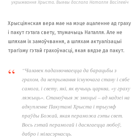
укрыжвання Хрыста. Выявы даслала Наталля Васілевіч
Хрысціянская вера мае на мэце ацаленне ад граху
і пакут гэтага свету, тлумачыць Наталля. Але не
шляхам іх замоўчвання, а шляхам актуалізацыі
трагізму гэтай грахоўнасці, якая вядзе да пакут.
“Чалавек падахвочваецца да барацьбы з
грахом, да непрымання існуючага стану і сябе
самога, і свету, які, як вучыць царква, «у граху
ляжыць». Станоўчыя ж эмоцыі – ад надзеі на
адкупленне Пакутамі Хрыста і трыумф
праўды Божай, якая пераможа гэты свет.
Вось гэтай перамогай і дасягаецца любоў,
дабро і міласэрнасць.