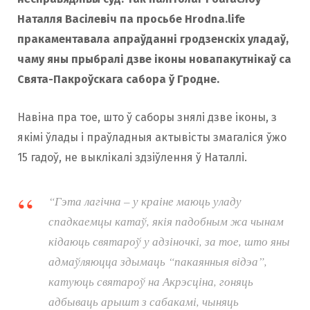
Наталля Васілевіч па просьбе Hrodna.life
пракаментавала апраўданні гродзенскіх уладаў,
чаму яны прыбралі дзве іконы новапакутнікаў са
Свята-Пакроўскага сабора ў Гродне.
Навіна пра тое, што ў саборы знялі дзве іконы, з
якімі ўлады і праўладныя актывісты змагаліся ўжо
15 гадоў, не выклікалі здзіўлення ў Наталлі.
“Гэта лагічна – у краіне маюць уладу
спадкаемцы катаў, якія падобным жа чынам
кідаюць святароў у адзіночкі, за тое, што яны
адмаўляюцца здымаць “пакаянныя відэа”,
катуюць святароў на Акрэсціна, гоняць
адбываць арышт з сабакамі, чыняць