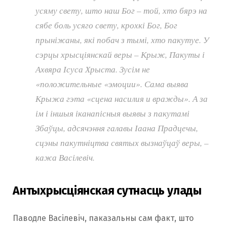
усяму свету, што наш Бог – той, хто бярэ на
сябе боль усяго свету, крохкі Бог, Бог
прыніжаны, які побач з тымі, хто пакутуе. У
сэрцы хрысціянскай веры – Крыж, Пакуты і
Ахвяра Ісуса Хрыста. Зусім не
«положительные «эмоции». Сама выява
Крыжа гэта «сцена насилия и вражды». А за
ім і іншыя іканапісныя выявы з пакутамі
Збаўцы, адсячэння галавы Іаана Прадцечы,
сцэны пакутніцтва святых вызнаўцаў веры, –
кажа Васілевіч.
Антыхрысціянская сутнасць улады
Паводле Васілевіч, паказальны сам факт, што