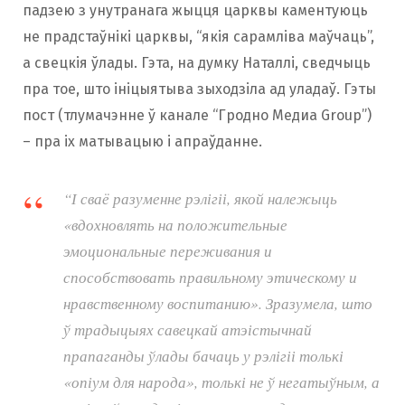
падзею з унутранага жыцця царквы каментуюць
не прадстаўнікі царквы, “якія сарамліва маўчаць”,
а свецкія ўлады. Гэта, на думку Наталлі, сведчыць
пра тое, што ініцыятыва зыходзіла ад уладаў. Гэты
пост (тлумачэнне ў канале “Гродно Медиа Group”)
– пра іх матывацыю і апраўданне.
“І сваё разуменне рэлігіі, якой належыць
«вдохновлять на положительные
эмоциональные переживания и
способствовать правильному этическому и
нравственному воспитанию». Зразумела, што
ў традыцыях савецкай атэістычнай
прапаганды ўлады бачаць у рэлігіі толькі
«опіум для народа», толькі не ў негатыўным, а