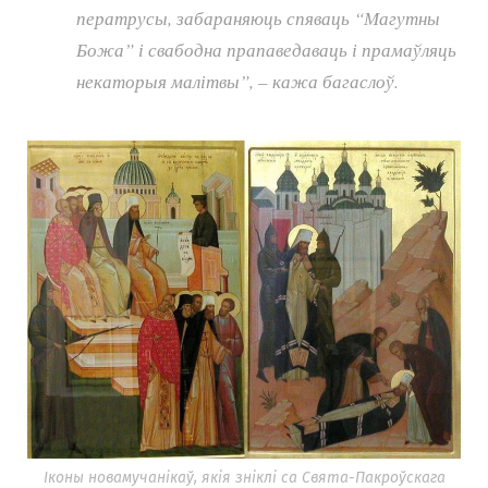
ператрусы, забараняюць спяваць “Магутны
Божа” і свабодна прапаведаваць і прамаўляць
некаторыя малітвы”, – кажа багаслоў.
Іконы новамучанікаў, якія зніклі са Свята-Пакроўскага