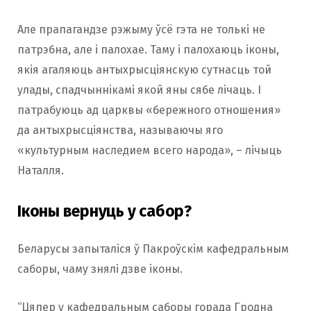
Але прапагандзе рэжыму ўсё гэта не толькі не
патрэбна, але і палохае. Таму і палохаюць іконы,
якія агаляюць антыхрысціянскую сутнасць той
улады, спадчыннікамі якой яны сябе лічаць. І
патрабуюць ад царквы «бережного отношения»
да антыхрысціянства, называючы яго
«культурным наследием всего народа», – лічыць
Наталля.
Іконы вернуць у сабор?
Беларусы запыталіся ў Пакроўскім кафедральным
саборы, чаму знялі дзве іконы.
“Цяпер у кафедральным саборы горада Гродна