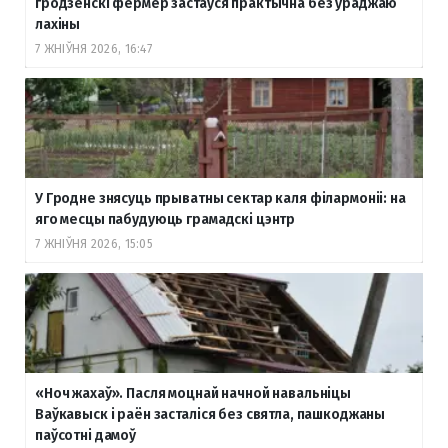
гродзенскі фермер застаўся практычна без ураджаю
лахіны
7 ЖНІЎНЯ 2026, 16:47
У Гродне знясуць прыватны сектар каля філармоніі: на
яго месцы пабудуюць грамадскі цэнтр
7 ЖНІЎНЯ 2026, 15:05
«Ноч жахаў». Пасля моцнай начной навальніцы
Ваўкавыск і раён засталіся без святла, пашкоджаны
паўсотні дамоў