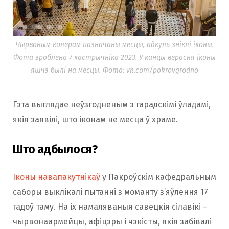
Чырвоным колерам пазначаны месцы, адкуль зніклі іконы.
Фота зроблена 7 кастрычніка 2023. У канцы верасня іконы
яшчэ былі на месцы. Фота: vk.com/pokrovgrodno
Гэта выглядае неўзгодненым з гарадскімі ўладамі,
якія заявілі, што іконам не месца ў храме.
Што адбылося?
Іконы навапакутнікаў
у Пакроўскім кафедральным
саборы выклікалі пытанні з моманту з’яўлення 17
гадоў таму. На іх намаляваныя савецкія сілавікі –
чырвонаармейцы, афіцэры і чэкісты, якія забівалі