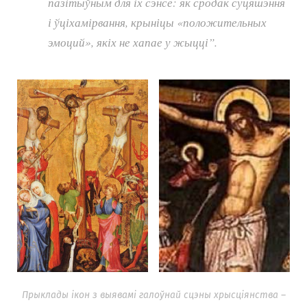
пазітыўным для іх сэнсе: як сродак суцяшэння
і ўціхамірвання, крыніцы «положительных
эмоций», якіх не хапае у жыцці”.
Прыклады ікон з выявамі галоўнай сцэны хрысціянства –