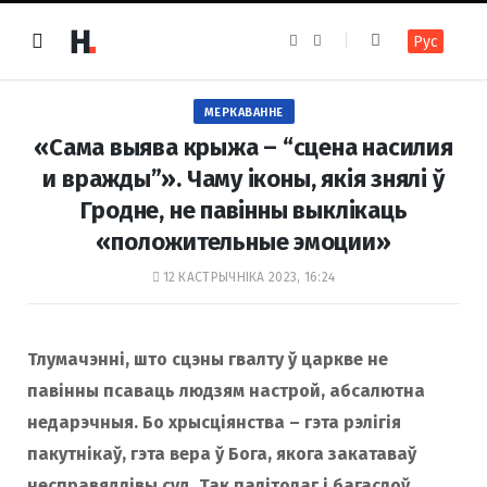
F
I
Рус
a
n
c
s
e
t
b
a
o
g
МЕРКАВАННЕ
o
r
k
a
«Сама выява крыжа – “сцена насилия
m
и вражды”». Чаму іконы, якія знялі ў
Гродне, не павінны выклікаць
«положительные эмоции»
12 КАСТРЫЧНІКА 2023, 16:24
Тлумачэнні, што сцэны гвалту ў царкве не
павінны псаваць людзям настрой, абсалютна
недарэчныя. Бо хрысціянства – гэта рэлігія
пакутнікаў, гэта вера ў Бога, якога закатаваў
несправядлівы суд. Так палітолаг і багаслоў