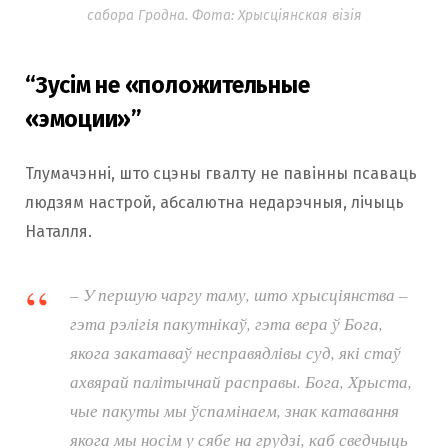
сабора Гродна. Фота: Хрысціянская візія
“
Зусім не «положительные
«эмоции»
”
Тлумачэнні, што сцэны гвалту не павінны псаваць
людзям настрой, абсалютна недарэчныя, лічыць
Наталля.
– У першую чаргу таму, што хрысціянства –
гэта рэлігія пакутнікаў, гэта вера ў Бога,
якога закатаваў несправядлівы суд, які стаў
ахвярай палітычнай расправы. Бога, Хрыста,
чые пакуты мы ўспамінаем, знак катавання
якога мы носім у сябе на грудзі, каб сведчыць