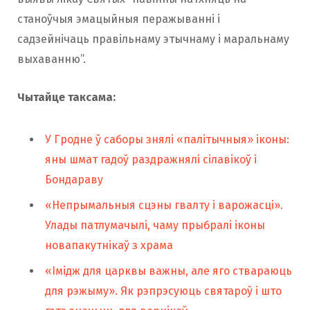
станоўчыя эмацыйныя перажыванні і
садзейнічаць правільнаму этычнаму і маральнаму
выхаванню”.
Чытайце таксама:
У Гродне ў саборы знялі «палітычныя» іконы:
яны шмат гадоў раздражнялі сілавікоў і
Бондараву
«Непрымальныя сцэны гвалту і варожасці».
Улады патлумачылі, чаму прыбралі іконы
новапакутнікаў з храма
«Імідж для царквы важны, але яго ствараюць
для рэжыму». Як рэпрэсуюць святароў і што