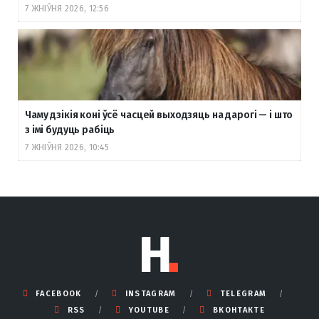
7 ЖНІЎНЯ 2026, 12:56
Чаму дзікія коні ўсё часцей выходзяць на дарогі — і што
з імі будуць рабіць
7 ЖНІЎНЯ 2026, 10:45
FACEBOOK
INSTAGRAM
TELEGRAM
RSS
YOUTUBE
ВКОНТАКТЕ