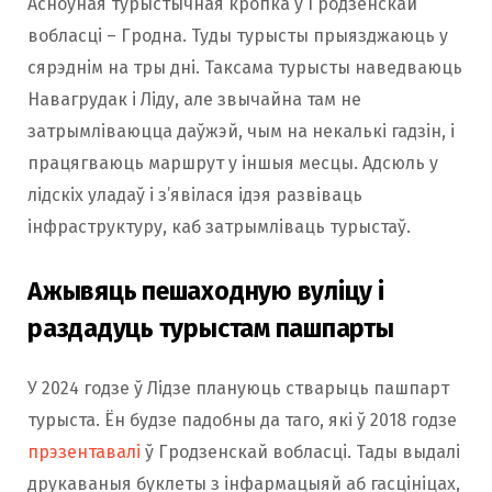
Асноўная турыстычная кропка ў Гродзенскай
вобласці – Гродна. Туды турысты прыязджаюць у
сярэднім на тры дні. Таксама турысты наведваюць
Навагрудак і Ліду, але звычайна там не
затрымліваюцца даўжэй, чым на некалькі гадзін, і
працягваюць маршрут у іншыя месцы. Адсюль у
лідскіх уладаў і з’явілася ідэя развіваць
інфраструктуру, каб затрымліваць турыстаў.
Ажывяць пешаходную вуліцу і
раздадуць турыстам пашпарты
У 2024 годзе ў Лідзе плануюць стварыць пашпарт
турыста. Ён будзе падобны да таго, які ў 2018 годзе
прэзентавалі
ў Гродзенскай вобласці. Тады выдалі
друкаваныя буклеты з інфармацыяй аб гасцініцах,