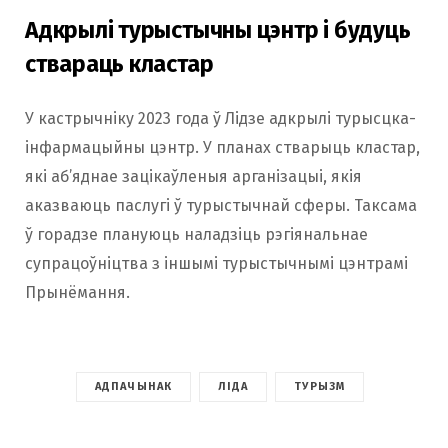
Адкрылі турыстычны цэнтр і будуць
ствараць кластар
У кастрычніку 2023 года ў Лідзе адкрылі турысцка-
інфармацыйны цэнтр. У планах стварыць кластар,
які аб’яднае зацікаўленыя арганізацыі, якія
аказваюць паслугі ў турыстычнай сферы. Таксама
ў горадзе плануюць наладзіць рэгіянальнае
супрацоўніцтва з іншымі турыстычнымі цэнтрамі
Прынёмання.
АДПАЧЫНАК
ЛІДА
ТУРЫЗМ