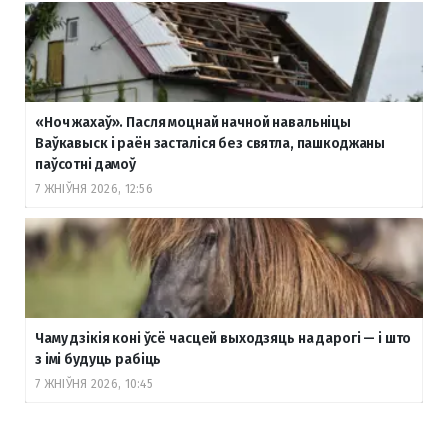
«Ноч жахаў». Пасля моцнай начной навальніцы
Ваўкавыск і раён засталіся без святла, пашкоджаны
паўсотні дамоў
7 ЖНІЎНЯ 2026, 12:56
Чаму дзікія коні ўсё часцей выходзяць на дарогі — і што
з імі будуць рабіць
7 ЖНІЎНЯ 2026, 10:45