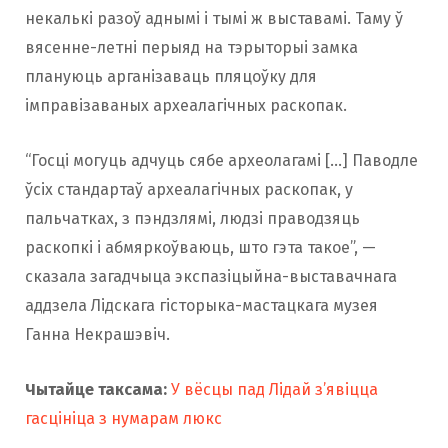
некалькі разоў аднымі і тымі ж выставамі. Таму ў
вясенне-летні перыяд на тэрыторыі замка
плануюць арганізаваць пляцоўку для
імправізаваных археалагічных раскопак.
“Госці могуць адчуць сябе археолагамі […] Паводле
ўсіх стандартаў археалагічных раскопак, у
пальчатках, з пэндзлямі, людзі праводзяць
раскопкі і абмяркоўваюць, што гэта такое”, —
сказала загадчыца экспазіцыйна-выставачнага
аддзела Лідскага гісторыка-мастацкага музея
Ганна Некрашэвіч.
Чытайце таксама:
У вёсцы пад Лідай з’явіцца
гасцініца з нумарам люкс