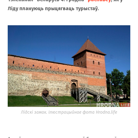
Ліду плануюць прыцягваць турыстаў.
Лідскі замак. Ілюстрацыйнае фота Hrodna.life