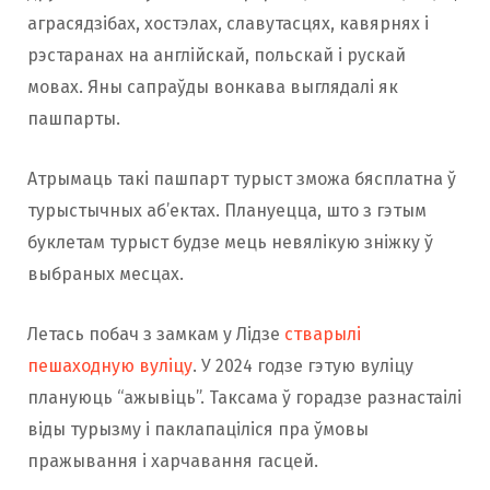
аграсядзібах, хостэлах, славутасцях, кавярнях і
рэстаранах на англійскай, польскай і рускай
мовах. Яны сапраўды вонкава выглядалі як
пашпарты.
Атрымаць такі пашпарт турыст зможа бясплатна ў
турыстычных аб’ектах. Плануецца, што з гэтым
буклетам турыст будзе мець невялікую зніжку ў
выбраных месцах.
Летась побач з замкам у Лідзе
стварылі
пешаходную вуліцу
. У 2024 годзе гэтую вуліцу
плануюць “ажывіць”. Таксама ў горадзе разнастаілі
віды турызму і паклапаціліся пра ўмовы
пражывання і харчавання гасцей.