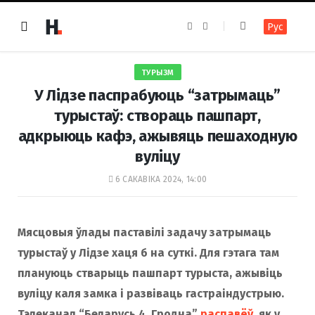
F
I
Рус
a
n
c
s
e
t
b
a
o
g
ТУРЫЗМ
o
r
k
a
У Лідзе паспрабуюць “затрымаць”
m
турыстаў: створаць пашпарт,
адкрыюць кафэ, ажывяць пешаходную
вуліцу
6 САКАВІКА 2024, 14:00
Мясцовыя ўлады паставілі задачу затрымаць
турыстаў у Лідзе хаця б на суткі. Для гэтага там
плануюць стварыць пашпарт турыста, ажывіць
вуліцу каля замка і развіваць гастраіндустрыю.
Тэлеканал “Беларусь 4. Гродна”
распавёў
, як у