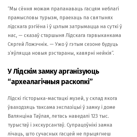
“Мы сёння можам прапанаваць гасцям неблагі
прамысловы турызм, праехаць па святынях
лідскага рэгіёна і ў цэлым затрымацца на суткі ў
нас, — сказаў старшыня Лідскага гарвыканкама
Сяргей Ложэчнік. — Ужо ў гэтым сезоне будуць
з’яўляцца новыя рэстараны, кавярні нейкія”.
У Лідскім замку арганізуюць
“археалагічныя раскопкі”
Лідскі гісторыка-мастацкі музей, у склад якога
ўваходзяць таксама экспазіцыі ў замку і доме
Валянціна Таўлая, летась наведалі 123 тыс.
турыстаў і экскурсантаў. Супрацоўнікі замка
лічаць, што сучасных гасцей не прыцягнеш