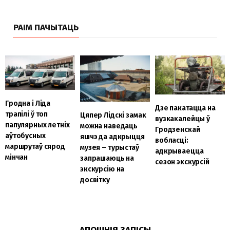
РАІМ ПАЧЫТАЦЬ
Гродна і Ліда
Дзе пакатацца на
трапілі ў топ
Цяпер Лідскі замак
вузкакалейцы ў
папулярных летніх
можна наведаць
Гродзенскай
аўтобусных
яшчэ да адкрыцця
вобласці:
маршрутаў сярод
музея – турыстаў
адкрываецца
мінчан
запрашаюць на
сезон экскурсій
экскурсію на
досвітку
АПОШНІЯ ЗАПІСЫ