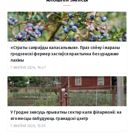
«Страты сапраўды каласальныя». Праз спёку і маразы
гродзенскі фермер застаўся практычна без ураджаю
лахіны
7 ЖНІЎНЯ 2026, 16:47
У Гродне знясуць прыватны сектар каля філармоніі: на
яго месцы пабудуюць грамадскі цэнтр
7 ЖНІЎНЯ 2026, 15:05