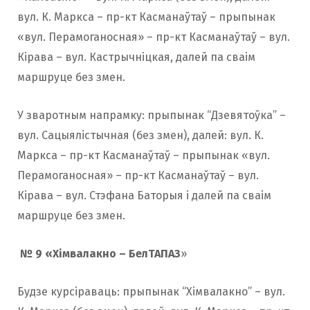
вул. К. Маркса – пр-кт Касманаўтаў – прыпынак
«вул. Перамоганосная» – пр-кт Касманаўтаў – вул.
Кірава – вул. Кастрычніцкая, далей па сваім
маршруце без змен.
У зваротным напрамку: прыпынак “Дзевятоўка” –
вул. Сацыялістычная (без змен), далей: вул. К.
Маркса – пр-кт Касманаўтаў – прыпынак «вул.
Перамоганосная» – пр-кт Касманаўтаў – вул.
Кірава – вул. Стэфана Баторыя і далей па сваім
маршруце без змен.
№ 9 «Хімвалакно – БелТАПАЗ
»
Будзе курсіраваць: прыпынак “Хімвалакно” – вул.