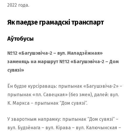
2022 года.
Як паедзе грамадскі транспарт
Аўтобусы
№12 «Багушэвіча-2 – вул. Маладзёжная»
заменяць на маршрут №12 «Багушэвіча-2 – Дом
сувязі»
Ён будзе курсіраваць: прыпынак «Багушэвіча-2» –
прыпынак «пл. Савецкая» (без змен), далей: вул.
К. Маркса – прыпынак “Дом сувязі”.
У зваротным напрамку: прыпынак “Дом сувязі” –
вул. Будзёнага – вул. Кірава – вул. Калючынская –