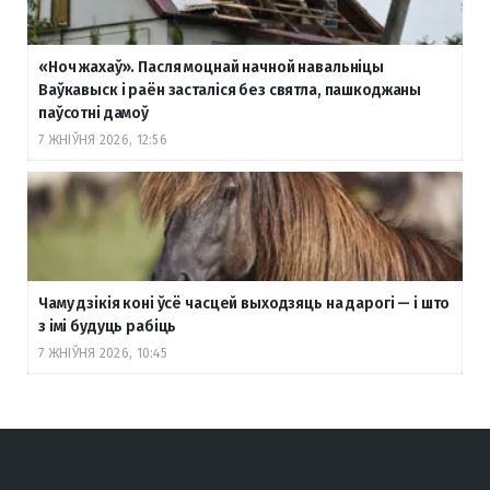
«Ноч жахаў». Пасля моцнай начной навальніцы
Ваўкавыск і раён засталіся без святла, пашкоджаны
паўсотні дамоў
7 ЖНІЎНЯ 2026, 12:56
Чаму дзікія коні ўсё часцей выходзяць на дарогі — і што
з імі будуць рабіць
7 ЖНІЎНЯ 2026, 10:45