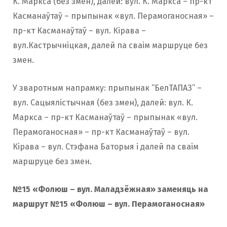
К. Маркса (без змен), далей: вул. К. Маркса – пр-кт
Касманаўтаў – прыпынак «вул. Перамоганосная» –
пр-кт Касманаўтаў – вул. Кірава –
вул.Кастрычніцкая, далей па сваім маршруце без
змен.
У зваротным напрамку: прыпынак “БелТАПАЗ” –
вул. Сацыялістычная (без змен), далей: вул. К.
Маркса – пр-кт Касманаўтаў – прыпынак «вул.
Перамоганосная» – пр-кт Касманаўтаў – вул.
Кірава – вул. Стэфана Баторыя і далей па сваім
маршруце без змен.
№15 «Фолюш – вул. Маладзёжная»
заменяць на
маршрут №15 «Фолюш – вул. Перамоганосная»