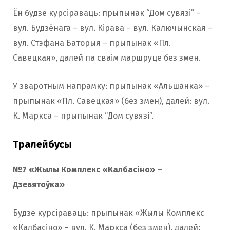
Ён будзе курсіраваць: прыпынак “Дом сувязі” –
вул. Будзёнага – вул. Кірава – вул. Калючынская –
вул. Стэфана Баторыя – прыпынак «Пл.
Савецкая», далей па сваім маршруце без змен.
У зваротным напрамку: прыпынак «Альшанка» –
прыпынак «Пл. Савецкая» (без змен), далей: вул.
К. Маркса – прыпынак “Дом сувязі”.
Тралейбусы
№7 «Жылы Комплекс «Калбасіно» –
Дзевятоўка»
Будзе курсіраваць: прыпынак «Жылы Комплекс
«Калбасіно» – вул. К. Маркса (без змен), далей: