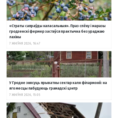
«Страты сапраўды каласальныя». Праз спёку і маразы
гродзенскі фермер застаўся практычна без ураджаю
лахіны
7 ЖНІЎНЯ 2026, 16:47
У Гродне знясуць прыватны сектар каля філармоніі: на
яго месцы пабудуюць грамадскі цэнтр
7 ЖНІЎНЯ 2026, 15:05