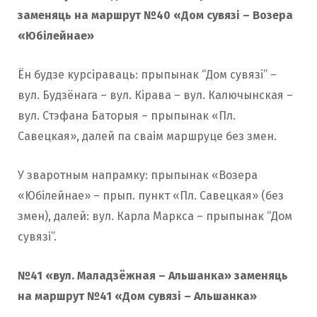
заменяць на маршрут №40 «Дом сувязі – Возера
«Юбілейнае»
Ён будзе курсіраваць: прыпынак “Дом сувязі” –
вул. Будзёнага – вул. Кірава – вул. Калючынская –
вул. Стэфана Баторыя – прыпынак «Пл.
Савецкая», далей па сваім маршруце без змен.
У зваротным напрамку: прыпынак «Возера
«Юбілейнае» – прып. пункт «Пл. Савецкая» (без
змен), далей: вул. Карла Маркса – прыпынак “Дом
сувязі”.
№41 «вул. Маладзёжная – Альшанка» заменяць
на маршрут №41 «Дом сувязі – Альшанка»