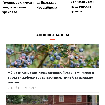
сейчас играют
Гродна, рок-н-рол і
ад Брэста да
гродненские
тое, што самае
Новасібірска
группы
хрэновае
АПОШНІЯ ЗАПІСЫ
«Страты сапраўды каласальныя». Праз спёку і маразы
гродзенскі фермер застаўся практычна без ураджаю
лахіны
7 ЖНІЎНЯ 2026, 16:47