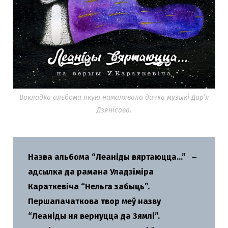
Вокладка альбома якую намалявала дачка музыкі Дар’я
Дзянісава.
Назва альбома “Леаніды вяртаюцца…” –
адсылка да рамана Уладзіміра
Караткевіча “Нельга забыць”.
Першапачаткова твор меў назву
“Леаніды ня вернуцца да Зямлі”.