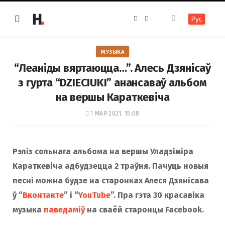
F
I
Рус
a
n
c
s
e
t
b
a
o
g
МУЗЫКА
o
r
k
a
“Леаніды вяртаюцца…”. Алесь Дзянісаў
m
з гурта “DZIECIUKI” анансаваў альбом
на вершы Караткевіча
1 МАЯ 2021, 15:08
Рэліз сольнага альбома на вершы Уладзіміра
Караткевіча адбудзецца 2 траўня. Пачуць новыя
песні можна будзе на старонках Алеся Дзянісава
ў “
Вконтакте
” і “
YouTube
”. Пра гэта 30 красавіка
музыка
паведаміў
на сваёй старонцы Facebook.