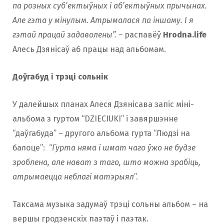
па розных суб’ектыўных і аб’ектыўных прычынах.
Але гэта у мінулым. Атрымалася па іншаму. І я
гэтай працай задаволены”. –
распавёў
Hrodna.life
Алесь Дзянісаў аб працы над альбомам.
Доўгабуд і трэці сольнік
У далейшых планах Алеся Дзянісава запіс міні-
альбома з гуртом “DZIECIUKI” і завяршэнне
“даўгабуда” – другого альбома гурта “Людзі на
балоце”: “
Гурта няма і шмат чаго ўжо не будзе
зроблена, але нават з таго, што можна зрабіць,
атрымаецца неблагі матэрыял
”.
Таксама музыка задумаў трэці сольны альбом – на
вершы гродзенскіх паэтаў і паэтак.