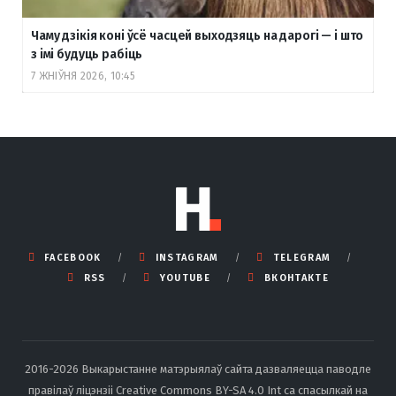
Чаму дзікія коні ўсё часцей выходзяць на дарогі — і што
з імі будуць рабіць
7 ЖНІЎНЯ 2026, 10:45
FACEBOOK
INSTAGRAM
TELEGRAM
RSS
YOUTUBE
ВКОНТАКТЕ
2016-2026 Выкарыстанне матэрыялаў сайта дазваляецца паводле
правілаў ліцэнзіі Creative Commons BY-SA 4.0 Int са спасылкай на