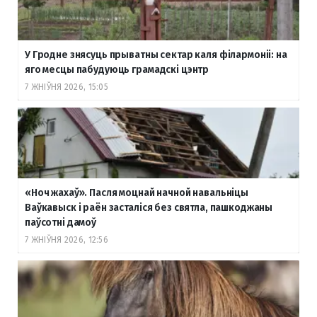
У Гродне знясуць прыватны сектар каля філармоніі: на
яго месцы пабудуюць грамадскі цэнтр
7 ЖНІЎНЯ 2026, 15:05
«Ноч жахаў». Пасля моцнай начной навальніцы
Ваўкавыск і раён засталіся без святла, пашкоджаны
паўсотні дамоў
7 ЖНІЎНЯ 2026, 12:56