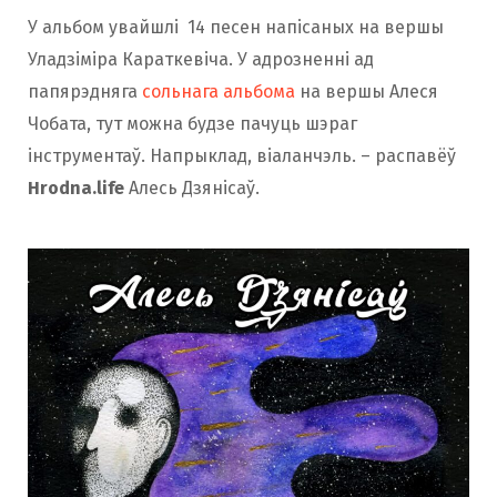
У альбом увайшлі 14 песен напісаных на вершы
Уладзіміра Караткевіча. У адрозненні ад
папярэдняга
сольнага альбома
на вершы Алеся
Чобата, тут можна будзе пачуць шэраг
інструментаў. Напрыклад, віаланчэль. – распавёў
Hrodna.life
Алесь Дзянісаў.