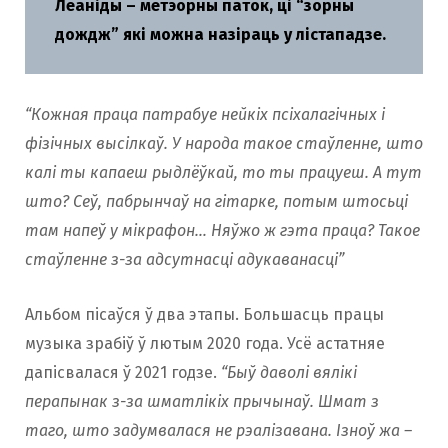
Леаніды – метэорны паток, ці “зорны
дождж” які можна назіраць у лістападзе.
“Кожная праца патрабуе нейкіх псіхалагічных і
фізічных высілкаў. У народа такое стаўленне, што
калі ты капаеш рыдлёўкай, то ты працуеш. А тут
што? Сеў, пабрынчаў на гітарке, потым штосьці
там напеў у мікрафон… Няўжо ж гэта праца? Такое
стаўленне з-за адсутнасці адукаванасці”
Альбом пісаўся ў два этапы. Большасць працы
музыка зрабіў ў лютым 2020 года. Усё астатняе
дапісвалася ў 2021 годзе.
“Быў даволі вялікі
перапынак з-за шматлікіх прычынаў. Шмат з
таго, што задумвалася не рэалізавана. Ізноў жа –