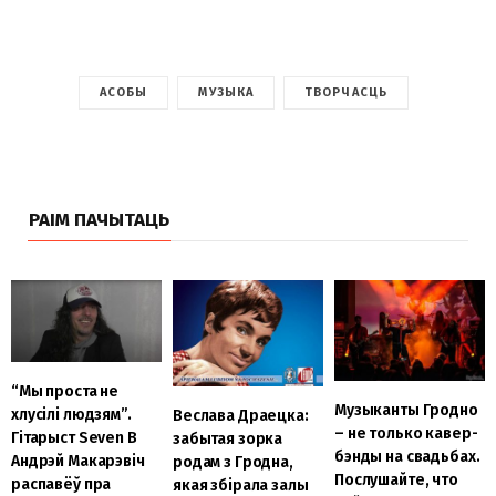
АСОБЫ
МУЗЫКА
ТВОРЧАСЦЬ
РАІМ ПАЧЫТАЦЬ
“Мы проста не
Музыканты Гродно
хлусілі людзям”.
Веслава Драецка:
– не только кавер-
Гітарыст Seven B
забытая зорка
бэнды на свадьбах.
Андрэй Макарэвіч
родам з Гродна,
Послушайте, что
распавёў пра
якая збірала залы