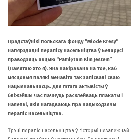
Прадстаўнікі польскага фонду “Młode Kresy”
напярэдадні перапісу насельніцтва ў Беларусі
праводзяць акцыю “Pamiętam Kim Jestem”
(Памятаю хто я). Яна накіравана на тое, каб
мясцовыя палякі менавіта так запісвалі сваю
нацыянальнасць. Для гэтага актывісты ў
бліжэйшы час пачнуць расклейваць плакаты і
налепкі, якія нагадваюць пра надыходзячы
перапіс насельніцтва.
Трэці перапіс насельніцтва ў гісторыі незалежнай