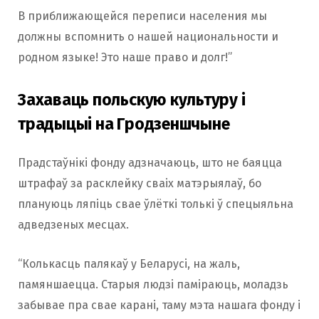
В приближающейся переписи населения мы
должны вспомнить о нашей национальности и
родном языке! Это наше право и долг!”
Захаваць польскую культуру і
традыцыі на Гродзеншчыне
Прадстаўнікі фонду адзначаюць, што не баяцца
штрафаў за расклейку сваіх матэрыялаў, бо
плануюць ляпіць свае ўлёткі толькі ў спецыяльна
адведзеных месцах.
“Колькасць палякаў у Беларусі, на жаль,
памяншаецца. Старыя людзі паміраюць, моладзь
забывае пра свае карані, таму мэта нашага фонду і