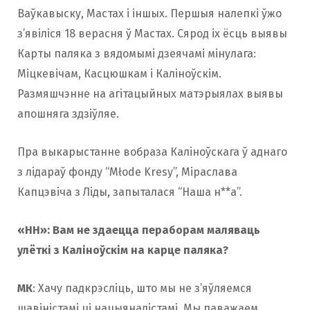
Ваўкавыску, Мастах і іншых. Першыя налепкі ўжо
з’явіліся 18 верасня ў Мастах. Сярод іх ёсць выявы
Карты паляка з вядомымі дзеячамі мінулага:
Міцкевічам, Касцюшкам і Каліноўскім.
Размяшчэнне на агітацыйных матэрыялах выявы
апошняга здзіўляе.
Пра выкарыстанне вобраза Каліноўскага ў аднаго
з лідараў фонду “Młode Kresy”, Міраслава
Капцэвіча з Ліды, запыталася “Наша н**а”.
«НН»: Вам не здаецца пераборам маляваць
улёткі з Каліноўскім на карце паляка?
МК
: Хачу падкрэсліць, што мы не з’яўляемся
шавіністамі ці нацыяналістамі. Мы паважаем