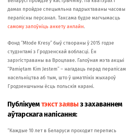
Беларусі пройдзе ў кастрычніку. Па кватэрах і
дамах пройдзе спецыяльна падрыхтаваны часовы
перапісны персанал. Таксама будзе магчымасць
самому запоўніць анкету анлайн
.
Фонд “Młode Kresy” быў створаны ў 2015 годзе
студэнтамі з Гродзенскай вобласці. Ён
зарэгістраваны ва Вроцлаве. Галоўная мэта акцыі
“Pamiętam Kim Jestem” – нагадаць перад перапісам
насельніцтва аб тым, што ў шматлікіх жыхароў
Гродзеншчыны ёсць польскія карані.
Публікуем
тэкст заявы
з захаваннем
аўтарскага напісання:
“Каждые 10 лет в Беларуси проходит перепись