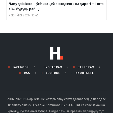
Чаму дзікія коні ўсё часцей выходзяць на дарогі — і што
з імі будуць рабіць
7 ЖНІЎНЯ 2026, 10:45
FACEBOOK
INSTAGRAM
TELEGRAM
RSS
YOUTUBE
ВКОНТАКТЕ
2016-2026 Выкарыстанне матэрыялаў сайта дазваляецца паводле
правілаў ліцэнзіі Creative Commons BY-SA 4.0 Int са спасылкай на
крыніцу і ўказаннем аўтара.
Падрабязныя правілы перадруку тут
.