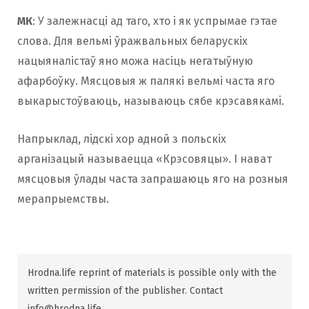
МК
: У залежнасці ад таго, хто і як успрымае гэтае
слова. Для вельмі ўражвальных беларускіх
нацыяналістаў яно можа насіць негатыўную
афарбоўку. Мясцовыя ж палякі вельмі часта яго
выкарыстоўваюць, называюць сябе крэсавякамi.
Напрыклад, лідскі хор адной з польскіх
арганізацый называецца «Крэсовяцы». І нават
мясцовыя ўлады часта запрашаюць яго на розныя
мерапрыемствы.
Hrodna.life reprint of materials is possible only with the
written permission of the publisher. Contact
info@hrodna.life