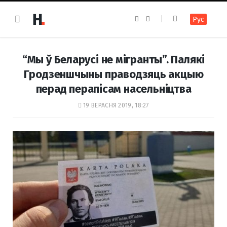
F
I
Рус
a
n
c
s
e
t
b
a
o
g
“Мы ў Беларусі не мігранты”. Палякі
o
r
k
a
Гродзеншчыны праводзяць акцыю
m
перад перапісам насельніцтва
19 ВЕРАСНЯ 2019, 18:27