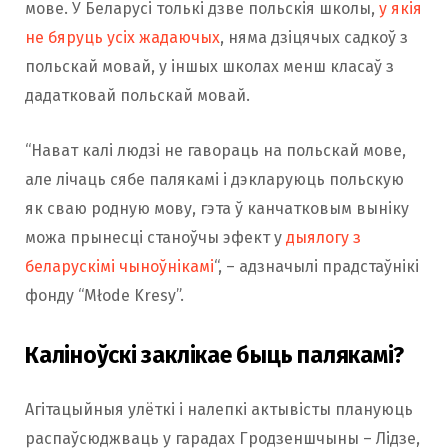
мове. У Беларусі толькі дзве польскія школы,
у якія
не бяруць усіх жадаючых
, няма дзіцячых садкоў з
польскай мовай, у іншых школах менш класаў з
дадатковай польскай мовай.
“Нават калі людзі не гавораць на польскай мове,
але лічаць сябе палякамі і дэкларуюць польскую
як сваю родную мову, гэта ў канчатковым выніку
можа прынесці станоўчы эфект у
дыялогу з
беларускімі чыноўнікамі
“, – адзначылі прадстаўнікі
фонду “Młode Kresy”.
Каліноўскі заклікае быць палякамі?
Агітацыйныя улёткі і налепкі актывісты плануюць
распаўсюджваць у гарадах Гродзеншчыны – Лідзе,