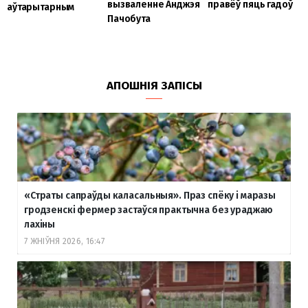
правёў пяць гадоў
вызваленне Анджэя
аўтарытарным
Пачобута
АПОШНІЯ ЗАПІСЫ
«Страты сапраўды каласальныя». Праз спёку і маразы
гродзенскі фермер застаўся практычна без ураджаю
лахіны
7 ЖНІЎНЯ 2026, 16:47