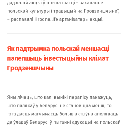
дадзенай акцыі ў прыватнасці – захаванне
польскай культуры і традыцый на Гродзеншчыне”,
– распавялі Hrodna.life арганізатары акцыі.
Як падтрымка польскай меншасці
палепшыць інвестыцыйны клімат
Гродзеншчыны
Яны лічаць, што калі вынікі перапісу пакажуць,
што палякаў у Беларусі не становіцца менш, то
гэта дасць магчымасць больш актыўна апеляваць
да ўладаў Беларусі ў пытанні адукацыі на польскай