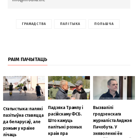
ГРАМАДСТВА
ПАЛІТЫКА
ПОЛЬШЧА
РАІМ ПАЧЫТАЦЬ
Вызвалілі
Падзяка Трампу і
Статыстыка: палякі
гродзенскага
расійскаму ФСБ.
пазітыўна ставяцца
журналіста Анджэя
Што кажуць
да беларусаў, але
Пачобута. У
палітыкі розных
рэжым у краіне
зняволенні ён
краін пра
лічаць