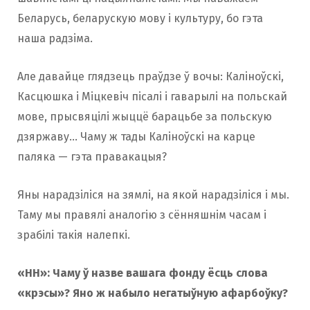
Беларусь, беларускую мову і культуру, бо гэта
наша радзіма.
Але давайце глядзець праўдзе ў вочы: Каліноўскі,
Касцюшка і Міцкевіч пісалі і гаварылі на польскай
мове, прысвяцілі жыццё барацьбе за польскую
дзяржаву… Чаму ж тады Каліноўскі на карце
паляка — гэта правакацыя?
Яны нарадзіліся на зямлі, на якой нарадзіліся і мы.
Таму мы правялі аналогію з сённяшнім часам і
зрабілі такія налепкі.
«НН»: Чаму ў назве вашага фонду ёсць слова
«крэсы»? Яно ж набыло негатыўную афарбоўку?