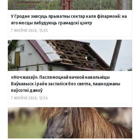
У Гродне знясуць прыватны сектар каля філармоніі: на
яго месцы пабудуюць грамадскі цэнтр
7 ЖНІЎНЯ 2026, 15:05
«Ноч жахаў». Пасля моцнай начной навальніцы
Ваўкавыск і раён засталіся без святла, пашкоджаны
паўсотні дамоў
7 ЖНІЎНЯ 2026, 12:56