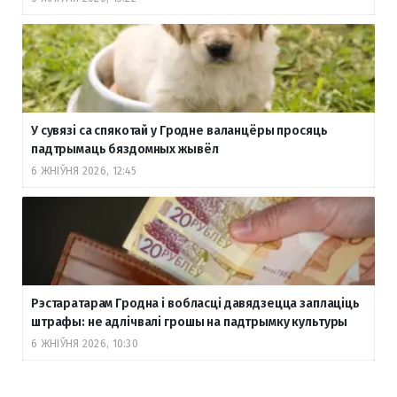
У сувязі са спякотай у Гродне валанцёры просяць
падтрымаць бяздомных жывёл
6 ЖНІЎНЯ 2026, 12:45
Рэстаратарам Гродна і вобласці давядзецца заплаціць
штрафы: не адлічвалі грошы на падтрымку культуры
6 ЖНІЎНЯ 2026, 10:30