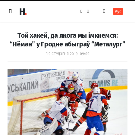
F
I
Рус
a
n
c
s
e
t
b
a
o
g
Той хакей, да якога мы імкнемся:
o
r
k
a
“Нёман” у Гродне абыграў “Металург”
m
9 СТУДЗЕНЯ 2019, 09:00