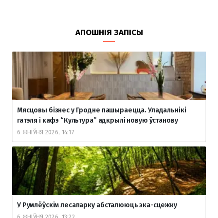
АПОШНІЯ ЗАПІСЫ
Мясцовы бізнес у Гродне пашыраецца. Уладальнікі
гатэля і кафэ “Культура” адкрылі новую ўстанову
6 ЖНІЎНЯ 2026, 14:17
У Румлёўскім лесапарку абсталююць эка-сцежку
6 ЖНІЎНЯ 2026, 13:22