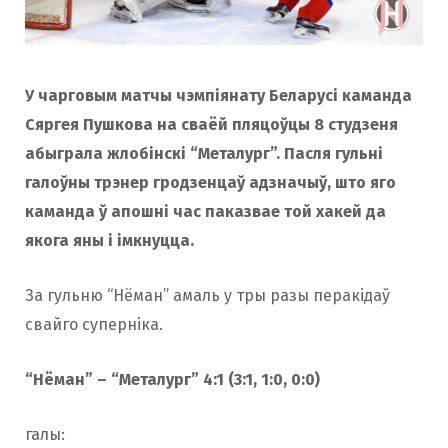
У чарговым матчы чэмпіянату Беларусі каманда
Сяргея Пушкова на сваёй пляцоўцы 8 студзеня
абыграла жлобінскі “Металург”. Пасля гульні
галоўны трэнер гродзенцаў адзначыў, што яго
каманда ў апошні час паказвае той хакей да
якога яны і імкнуцца.
За гульню “Нёман” амаль у тры разы перакідаў
свайго суперніка.
“Нёман” – “Металург” 4:1 (3:1, 1:0, 0:0)
галы: