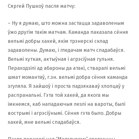
Сяргей Пушкоў пасля матчу:
– Ну я думаю, што можна застацца задаволеным
ўжо другім такім матчам. Каманда паказала сёння
вельмі добры хакей, якім трэнерскі склад
задаволены. Думаю, і гледачам матч спадабаўся.
Вельмі хуткая, актыўная і агрэсіўная гульня.
Пераходзілі ад абароны да атакі, стваралі вельмі
шмат момантаў, г.зн. вельмі добра сёння каманда
згуляла. Я зайшоў і проста падзякаваў хлопцаў у
распранальні. Гэта той хакей, да якога мы
імкнемся, каб нападаючыя лезлі на вароты, былі
вострымі і агрэсіўнымі. Сёння гэта было. Добры
хакей, мне вельмі спадабаўся.