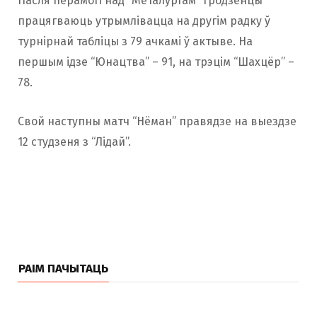
Пасля перамогі над “Металургам” гродзенцы
працягваюць утрымлівацца на другім радку ў
турнірнай табліцы з 79 ачкамі ў актыве. На
першым ідзе “Юнацтва” – 91, на трэцім “Шахцёр” –
78.
Свой наступны матч “Нёман” правядзе на выездзе
12 студзеня з “Лідай”.
РАІМ ПАЧЫТАЦЬ