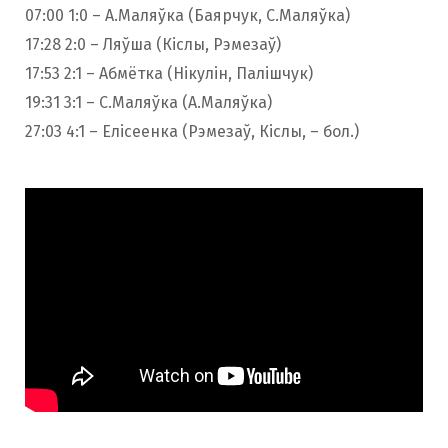
07:00 1:0 – А.Маляўка (Баярчук, С.Маляўка)
17:28 2:0 – Ляўша (Кіслы, Рэмезаў)
17:53 2:1 – Абмётка (Нікулін, Палішчук)
19:31 3:1 – С.Маляўка (А.Маляўка)
27:03 4:1 – Елісеенка (Рэмезаў, Кіслы, – бол.)