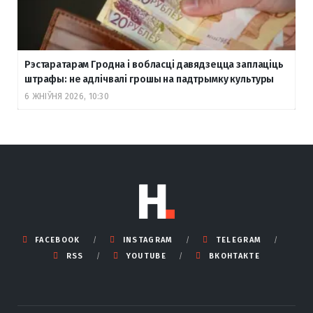
Рэстаратарам Гродна і вобласці давядзецца заплаціць
штрафы: не адлічвалі грошы на падтрымку культуры
6 ЖНІЎНЯ 2026, 10:30
FACEBOOK
INSTAGRAM
TELEGRAM
RSS
YOUTUBE
ВКОНТАКТЕ