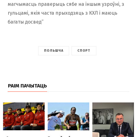
магчымасць праверыць сябе на іншым узроўні, з
гульцамі, якія часта прыходзяць з КХЛ і маюць
багаты досвед”
ПОЛЬШЧА
СПОРТ
РАІМ ПАЧЫТАЦЬ