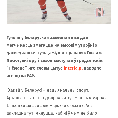
Гульня ў беларускай хакейнай лізе дае
магчымасць змагацца на высокім узроўні з
дасведчанымі гульцамі, лічыць паляк Гжэгаж
Пасют, які другі сезон выступае ў гродзенскім
“Нёмане”. Яго словы цытуе
interia.pl
паводле
агенцтва PAP.
“Хакей у Беларусі – нацыянальны спорт.
Арганізацыя лігі і турніраў на зусім іншым узроўні.
Ці на найвышэйшым – цяжка сказаць. Але
дакладна тут імкнуцца, каб ні ў чым не было