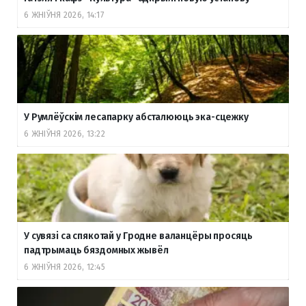
6 ЖНІЎНЯ 2026, 14:17
У Румлёўскім лесапарку абсталююць эка-сцежку
6 ЖНІЎНЯ 2026, 13:22
У сувязі са спякотай у Гродне валанцёры просяць
падтрымаць бяздомных жывёл
6 ЖНІЎНЯ 2026, 12:45