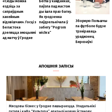
«Сюды можна
Бегла ў кайданках,
ездзіць за
паўзла пад мастом
сапраўдным
ды ішла праз багну.
хакейным
Як гродзенка
Зборную Польшчы
відовішчам». Госці з
паўдзельнічала ў
па футболе будзе
Беластока
забегу “Pogrom
трэніраваць
дзеляцца эмоцыямі
wichra”
ураджэнец
ад матчу ў Гродне
Бярозаўкі
АПОШНІЯ ЗАПІСЫ
Мясцовы бізнес у Гродне пашыраецца. Уладальнікі
гатэля і кафэ “Культура” адкрылі новую ўстанову