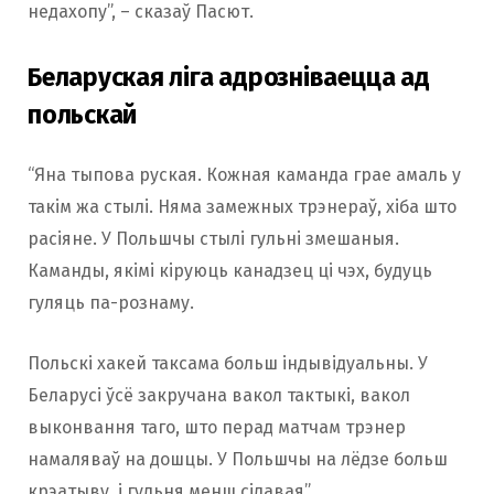
недахопу”, – сказаў Пасют.
Беларуская ліга адрозніваецца ад
польскай
“Яна тыпова руская. Кожная каманда грае амаль у
такім жа стылі. Няма замежных трэнераў, хіба што
расіяне. У Польшчы стылі гульні змешаныя.
Каманды, якімі кіруюць канадзец ці чэх, будуць
гуляць па-рознаму.
Польскі хакей таксама больш індывідуальны. У
Беларусі ўсё закручана вакол тактыкі, вакол
выконвання таго, што перад матчам трэнер
намаляваў на дошцы. У Польшчы на лёдзе больш
крэатыву, і гульня менш сілавая”.