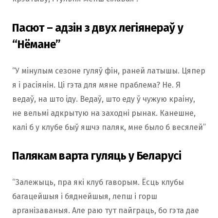
Пасют – адзін з двух легіянераў у
“Нёмане”
“У мінулым сезоне гуляў фін, раней латышы. Цяпер
я і расіянін. Ці гэта для мяне праблема? Не. Я
ведаў, на што іду. Ведаў, што еду ў чужую краіну,
не вельмі адкрытую на заходні рынак. Канешне,
калі б у клубе быў яшчэ паляк, мне было б весялей”
Палякам варта гуляць у Беларусі
“Залежыць, пра які клуб гаворым. Ёсць клубы
багацейшыя і бяднейшыя, лепш і горш
арганізаваныя. Але раю тут пайграць, бо гэта дае