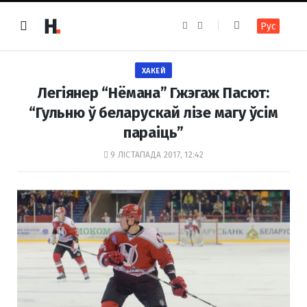
F
I
Рус
a
n
c
s
e
t
b
a
o
g
ХАКЕЙ
o
r
k
a
Легіянер “Нёмана” Гжэгаж Пасют:
m
“Гульню ў беларускай лізе магу ўсім
параіць”
9 ЛІСТАПАДА 2017, 12:42