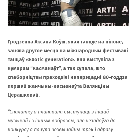
Гродзенка Аксана Коўш, якая танцуе на пiлоне,
заняла другое месца на міжнародным фестывалі
танцаў «Exotic generation». Яна выступіла з
нумарам “Касманаўт”, а так супала, што
спаборніцтвы праходзілі напярэдадні 80-годдзя
першай жанчыны-касманаўта Валянціны
Церашковай.
“Спачатку я планавала выступаць з іншай
музыкай і з іншым вобразам, але незадоўга да
конкурсу я пачула незвычайны трэк і адразу