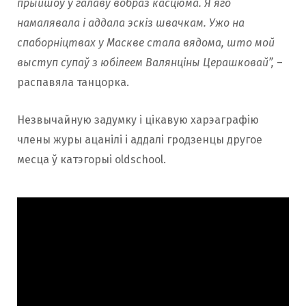
прыйшоў у галаву вобраз касцюма. Я яго
намалявала і аддала эскіз швачкам. Ужо на
спаборніцтвах у Маскве стала вядома, што мой
выступ супаў з юбілеем Валянціны Церашковай”,
–
распавяла танцорка.
Незвычайную задумку і цікавую харэаграфію
члены журы ацанілі і аддалі гродзенцы другое
месца ў катэгорыі oldschool.