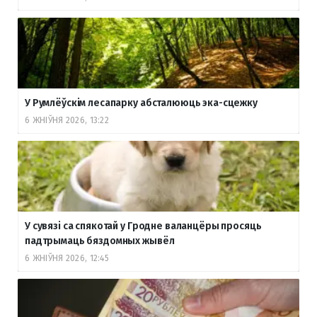
У Румлёўскім лесапарку абсталююць эка-сцежку
6 ЖНІЎНЯ 2026, 13:22
У сувязі са спякотай у Гродне валанцёры просяць
падтрымаць бяздомных жывёл
6 ЖНІЎНЯ 2026, 12:45