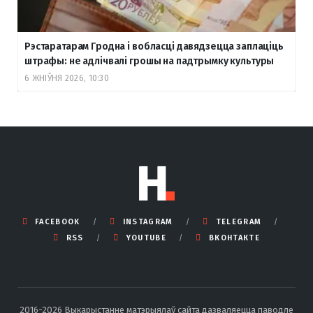
Рэстаратарам Гродна і вобласці давядзецца заплаціць
штрафы: не адлічвалі грошы на падтрымку культуры
6 ЖНІЎНЯ 2026, 10:30
FACEBOOK
INSTAGRAM
TELEGRAM
RSS
YOUTUBE
ВКОНТАКТЕ
2016-2026 Выкарыстанне матэрыялаў сайта дазваляецца паводле