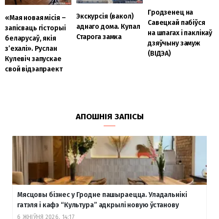
Гродзенец на
Экскурсія (вакол)
«Мая новая місія –
Савецкай пабіўся
аднаго дома. Купал
запісваць гісторыі
на шпагах і паклікаў
Старога замка
беларусаў, якія
дзяўчыну замуж
з’ехалі». Руслан
(ВІДЭА)
Кулевіч запускае
свой відэапраект
АПОШНІЯ ЗАПІСЫ
Мясцовы бізнес у Гродне пашыраецца. Уладальнікі
гатэля і кафэ “Культура” адкрылі новую ўстанову
6 ЖНІЎНЯ 2026, 14:17