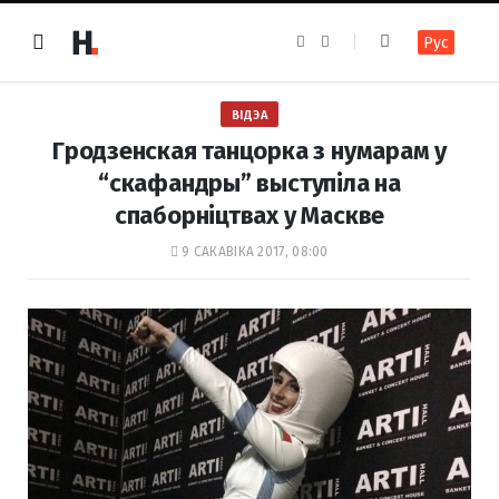
F
I
Рус
a
n
c
s
e
t
b
a
o
g
ВІДЭА
o
r
k
a
Гродзенская танцорка з нумарам у
m
“скафандры” выступіла на
спаборніцтвах у Маскве
9 САКАВІКА 2017, 08:00