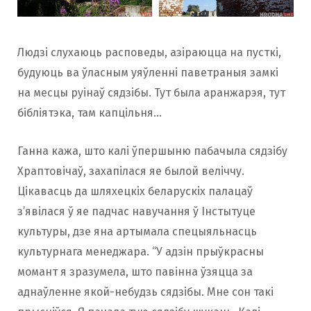
Людзі слухаюць расповеды, азіраюцца на пусткі,
будуюць ва ўласным уяўленні паветраныя замкі
на месцы руінаў сядзібы. Тут была аранжарэя, тут
бібліятэка, там капцільня…
Ганна кажа, што калі ўпершыню пабачыла сядзібу
Храптовічаў, захапілася яе былой веліччу.
Цікавасць да шляхецкіх беларускіх палацаў
з’явілася ў яе падчас навучання ў Інстытуце
культуры, дзе яна артымала спецыяльнасць
культурнага менеджара. “У адзін прыўкрасны
момант я зразумела, што павінна ўзяцца за
аднаўленне якой-небудзь сядзібы. Мне сон такі