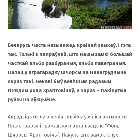
Беларусь часта называюць краінай замкаў. І гэта
так. Толькі з папраўкай, што нашы замкі большай
часткай альбо разбураныя, альбо паветраныя.
Палац у аграгарадку Шчорсы на Навагрудчыне
якраз такі. Некалі быў велічным радавым
гняздом рода Храптовічаў, а зараз – пакінутыя
руіны на аўкцыёне.
Адрадзіць былую веліч сядзібы ўзяліся актывісты.
Яны стварылі грамадскую арганізацыю “Фонд
Шчорсы-Храптовічы”. Пакуль што замак існуе