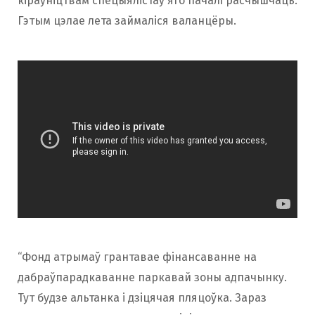
кіраўніцтвам спецыялістаў яго пачалі расчышчаць.
Гэтым цэлае лета займаліся валанцёры.
“Фонд атрымаў грантавае фінансаванне на
дабраўпарадкаванне паркавай зоны адпачынку.
Тут будзе альтанка і дзіцячая пляцоўка. Зараз