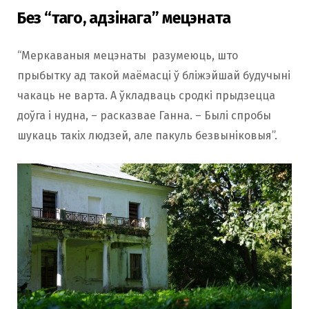
Без “таго, адзінага” мецэната
“Меркаваныя мецэнаты разумеюць, што
прыбытку ад такой маёмасці ў бліжэйшай будучыні
чакаць не варта. А ўкладваць сродкі прыдзецца
доўга і нудна, – расказвае Ганна. – Былі спробы
шукаць такіх людзей, але пакуль безвыніковыя”.