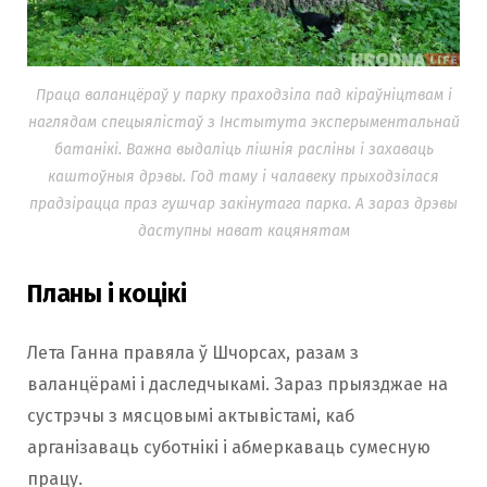
Праца валанцёраў у парку праходзіла пад кіраўніцтвам і
наглядам спецыялістаў з Інстытута эксперыментальнай
батанікі. Важна выдаліць лішнія расліны і захаваць
каштоўныя дрэвы. Год таму і чалавеку прыходзілася
прадзірацца праз гушчар закінутага парка. А зараз дрэвы
даступны нават кацянятам
Планы і коцікі
Лета Ганна правяла ў Шчорсах, разам з
валанцёрамі і даследчыкамі. Зараз прыязджае на
сустрэчы з мясцовымі актывістамі, каб
арганізаваць суботнікі і абмеркаваць сумесную
працу.