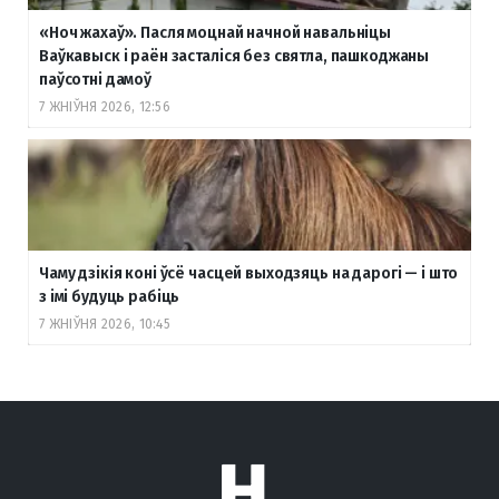
«Ноч жахаў». Пасля моцнай начной навальніцы
Ваўкавыск і раён засталіся без святла, пашкоджаны
паўсотні дамоў
7 ЖНІЎНЯ 2026, 12:56
Чаму дзікія коні ўсё часцей выходзяць на дарогі — і што
з імі будуць рабіць
7 ЖНІЎНЯ 2026, 10:45