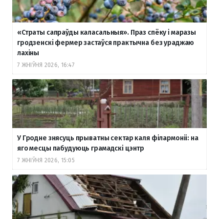
«Страты сапраўды каласальныя». Праз спёку і маразы
гродзенскі фермер застаўся практычна без ураджаю
лахіны
7 ЖНІЎНЯ 2026, 16:47
У Гродне знясуць прыватны сектар каля філармоніі: на
яго месцы пабудуюць грамадскі цэнтр
7 ЖНІЎНЯ 2026, 15:05