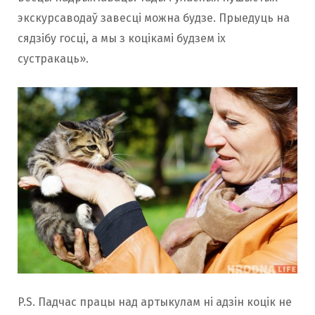
экскурсаводаў завесці можна будзе. Прыедуць на
сядзібу госці, а мы з коцікамі будзем іх
сустракаць».
P.S. Падчас працы над артыкулам ні адзін коцік не