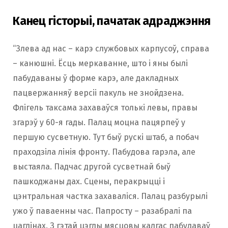
Канец гісторыі, пачатак адраджэння
“Злева ад нас – карэ службовых карпусоў, справа
– канюшні. Ёсць меркаванне, што і яны былі
пабудаваны ў форме карэ, але дакладных
пацвержанняў версіі пакуль не знойдзена.
Флігель таксама захаваўся толькі левы, правы
згарэў у 60-я гады. Палац моцна пацярпеў у
першую сусветную. Тут быў рускі штаб, а побач
праходзіла лінія фронту. Пабудова гарэла, але
выстаяла. Падчас другой сусветнай быў
пашкоджаны дах. Сцены, перакрыцці і
цэнтральная частка захаваліся. Палац разбурылі
ужо ў паваенны час. Папросту – разабралі па
цаглінах. З гэтай цэглы мясцовы калгас пабудаваў