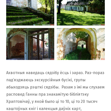
Ахвотныя наведаць сядзібу ёсць і зараз. Раз-пораз
пад’язджаюць экскурсійныя бусікі, групы
абыходзяць рэшткі сядзібы. Разам з імі мы слухаем
расповед Ганны пра знакамітую бібліятэку
Храптовічаў, у якой было ці то 10, ці то 20 тысяч
каштоўных кніг і калекцыя даўніх карт,