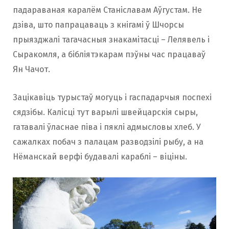
падараваная каралём Станіславам Аўгустам. Не
дзіва, што папрацаваць з кнігамі ў Шчорсы
прыязджалі тагачасныя знакамітасці – Лелявель і
Сыракомля, а бібліятэкарам пэўны час працаваў
Ян Чачот.
Зацікавіць турыстаў могуць і гаспадарчыя поспехі
сядзібы. Калісці тут варылі швейцарскія сыры,
гатавалі ўласнае піва і пяклі адмысловы хлеб. У
сажалках побач з палацам разводзілі рыбу, а на
Нёманскай верфі будавалі караблі – віціны.