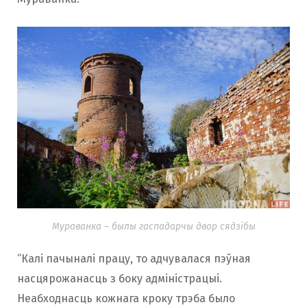
Мураванка – былы гаспадарчы двор сядзібы
“Калі пачыналі працу, то адчувалася пэўная
насцярожанасць з боку адміністрацыі.
Неабходнасць кожнага кроку трэба было