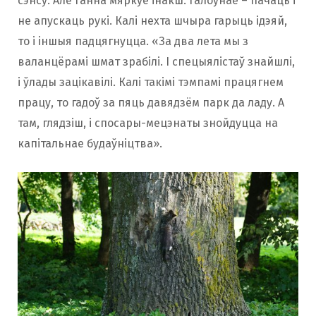
сэнсу. Але Ганна мяркуе інакш. Галоўнае – пачаць і
не апускаць рукі. Калі нехта шчыра гарыць ідэяй,
то і іншыя падцягнуцца. «За два лета мы з
валанцёрамі шмат зрабілі. І спецыялістаў знайшлі,
і ўлады зацікавілі. Калі такімі тэмпамі працягнем
працу, то гадоў за пяць давядзём парк да ладу. А
там, глядзіш, і спосары-мецэнаты знойдуцца на
капітальнае будаўніцтва».