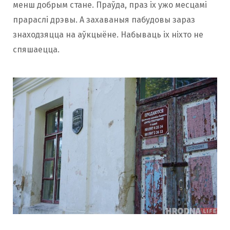
менш добрым стане. Праўда, праз іх ужо месцамі
прараслі дрэвы. А захаваныя пабудовы зараз
знаходзяцца на аўкцыёне. Набываць іх ніхто не
спяшаецца.