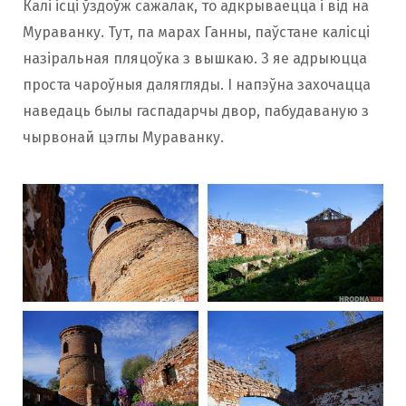
Калі ісці ўздоўж сажалак, то адкрываецца і від на
Мураванку. Тут, па марах Ганны, паўстане калісці
назіральная пляцоўка з вышкаю. З яе адрыюцца
проста чароўныя далягляды. І напэўна захочацца
наведаць былы гаспадарчы двор, пабудаваную з
чырвонай цэглы Мураванку.