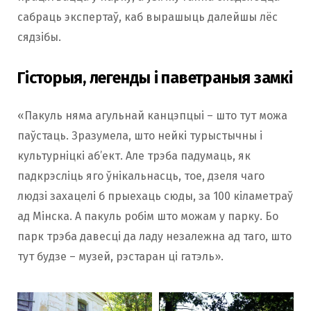
сабраць экспертаў, каб вырашыць далейшы лёс
сядзібы.
Гісторыя, легенды і паветраныя замкі
«Пакуль няма агульнай канцэпцыі – што тут можа
паўстаць. Зразумела, што нейкі турыстычны і
культурніцкі аб’ект. Але трэба падумаць, як
падкрэсліць яго ўнікальнасць, тое, дзеля чаго
людзі захацелі б прыехаць сюды, за 100 кіламетраў
ад Мінска. А пакуль робім што можам у парку. Бо
парк трэба давесці да ладу незалежна ад таго, што
тут будзе – музей, рэстаран ці гатэль».