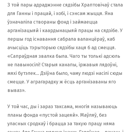
З той пары адраджэнне сядзібы Храптовічаў стала
для Ганны і працай, і хобі, і сэнсам жыцця. Яна
ўзначаліла створаны фонд і займаецца
арганізацыяй і каардынацыяй працы на сядзібе. У
першы год існавання сабрала валанцёраў, каб
ачысціць тэрыторыю сядзібы хаця б ад смецця.
«Сапраўдная звалка была. Чаго ты толькі адсюль
не павыносілі! Старыя канапы, іржавыя лядоўні,
мяхі бутэлек… Дзіўна было, чаму людзі насілі сюды
смецце. У аграгарадку ж ёсць арганізаваны яго
вываз».
У той час, ды і зараз таксама, многія называюць
планы фонда «пустой зацеяй». Маўляў, без
уласных сродкаў і брацца за такую працу няма