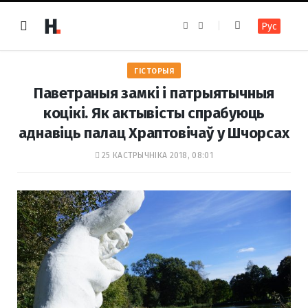
F
I
Рус
a
n
c
s
e
t
b
a
o
g
ГІСТОРЫЯ
o
r
k
a
Паветраныя замкі і патрыятычныя
m
коцікі. Як актывісты спрабуюць
аднавіць палац Храптовічаў у Шчорсах
25 КАСТРЫЧНІКА 2018, 08:01