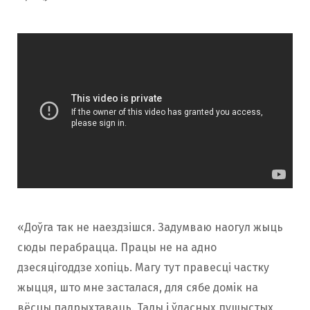
«Доўга так не наездзішся. Задумваю наогул жыць
сюды перабрацца. Працы не на адно
дзесяцігоддзе хопіць. Магу тут правесці частку
жыцця, што мне засталася, для сябе домік на
вёсцы падрыхтаваць. Тады і ўласных пушыстых