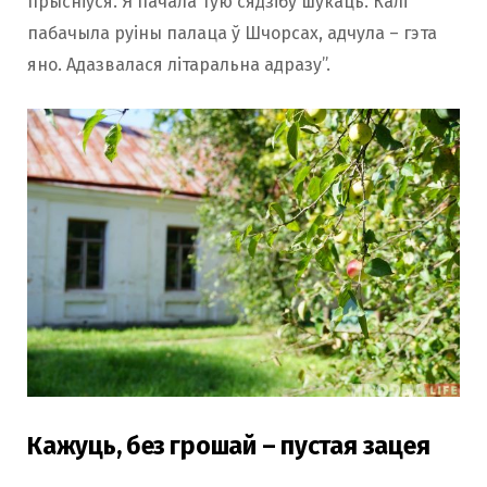
прысніўся. Я пачала тую сядзібу шукаць. Калі
пабачыла руіны палаца ў Шчорсах, адчула – гэта
яно. Адазвалася літаральна адразу”.
Кажуць, без грошай – пустая зацея