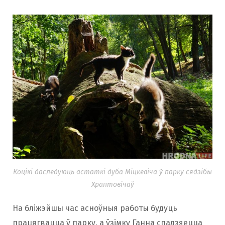
Коцікі даследуюць астаткі дуба Міцкевіча ў парку сядзібы
Храптовічаў
На бліжэйшы час асноўныя работы будуць
працягвацца ў парку, а ўзімку Ганна спадзяецца