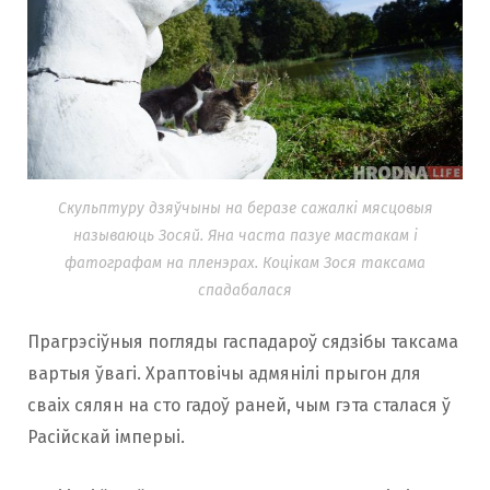
Скульптуру дзяўчыны на беразе сажалкі мясцовыя
называюць Зосяй. Яна часта пазуе мастакам і
фатографам на пленэрах. Коцікам Зося таксама
спадабалася
Прагрэсіўныя погляды гаспадароў сядзібы таксама
вартыя ўвагі. Храптовічы адмянілі прыгон для
сваіх сялян на сто гадоў раней, чым гэта сталася ў
Расійскай імперыі.