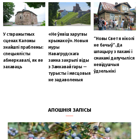
У старажытных
«Не ўявіш харугвы
“Новы Свет я ніколі
сценах Каложы
крыжакоў». Новыя
не бачыў”. Да
знайшлі праблемы:
муры
шпацыру з пахамі і
спецыялісты
Навагрудскага
смакамі далучыліся
абмеркавалі, як яе
замка закрылі віды
невідушчыя
захаваць
з Замкавай гары —
ўдзельнікі
турысты і мясцовыя
не задаволеныя
АПОШНІЯ ЗАПІСЫ