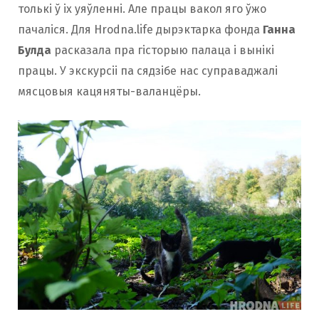
толькі ў іх уяўленні. Але працы вакол яго ўжо
пачаліся. Для Hrodna.life дырэктарка фонда
Ганна
Булда
расказала пра гісторыю палаца і вынікі
працы. У экскурсіі па сядзібе нас суправаджалі
мясцовыя кацяняты-валанцёры.