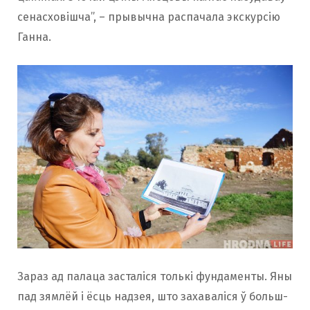
сенасховішча”, – прывычна распачала экскурсію
Ганна.
Зараз ад палаца засталіся толькі фундаменты. Яны
пад зямлёй і ёсць надзея, што захаваліся ў больш-