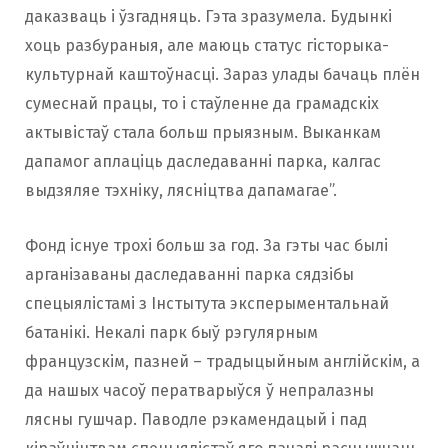
даказваць і ўзгадняць. Гэта зразумела. Будынкі
хоць разбураныя, але маюць статус гісторыка-
культурнай каштоўнасці. Зараз улады бачаць плён
сумеснай працы, то і стаўленне да грамадскіх
актывістаў стала больш прыязным. Выканкам
дапамог аплаціць даследаванні парка, калгас
выдзяляе тэхніку, лясніцтва дапамагае”.
Фонд існуе трохі больш за год. За гэты час былі
арганізаваны даследаванні парка сядзібы
спецыялістамі з Інстытута эксперыментальнай
батанікі. Некалі парк быў рэгулярным
французскім, пазней – традыцыйным англійскім, а
да нашых часоў ператварыўся ў непралазны
лясны гушчар. Паводле рэкамендацый і пад