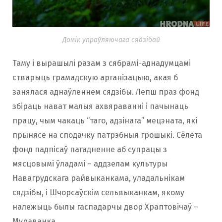
Домік упраўляючага сядзібай
Таму і вырашылі разам з сябрамі-аднадумцамі
стварыць грамадскую арганізацыю, акая б
занялася аднаўленнем сядзібы. Лепш праз фонд
збіраць нават малыя ахвяраванні і пачынаць
працу, чым чакаць “таго, адзінага” мецэната, які
прынясе на сподачку патрэбныя грошыкі. Сёлета
фонд падпісаў пагадненне аб супрацы з
мясцовымі ўладамі – аддзелам культуры
Навагрудскага райвыканкама, уладальнікам
сядзібы, і Шчорсаўскім сельвыканкам, якому
належыць былы гаспадарчы двор Храптовічаў –
Мураванка.