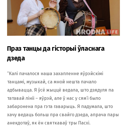
Праз танцы да гісторыі ўласнага
дзеда
“Калі пачалося наша захапленне яўрэйскімі
танцамі, музыкай, са мной нешта пачало
адбывацца. Я ўсё жыццё ведала, што дзядуля па
татавай лініі – яўрэй, але ў нас у сям’і было
забаронена пра гэта гаварыць. Я падумала, што
хачу ведаць больш пра свайго дзеда, апрача пары
анекдотаў, як ён святкаваў тры Пасхі.