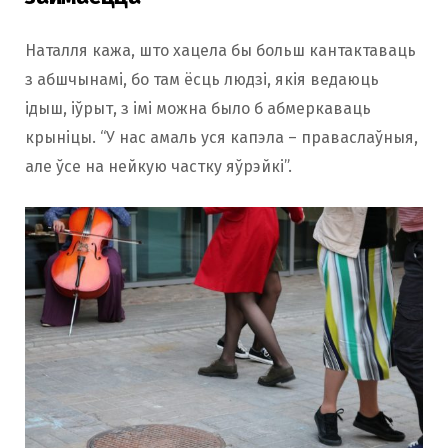
Наталля кажа, што хацела бы больш кантактаваць
з абшчынамі, бо там ёсць людзі, якія ведаюць
ідыш, іўрыт, з імі можна было б абмеркаваць
крыніцы. “У нас амаль уся капэла – праваслаўныя,
але ўсе на нейкую частку яўрэйкі”.