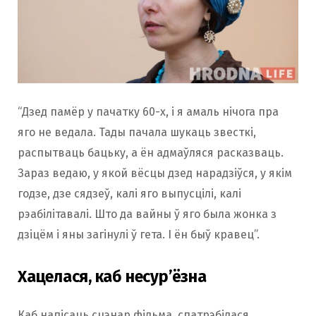
“Дзед памёр у пачатку 60-х, і я амаль нічога пра
яго не ведала. Тады пачала шукаць звесткі,
распытваць бацьку, а ён адмаўляся расказваць.
Зараз ведаю, у якой вёсцы дзед нарадзіўся, у якім
годзе, дзе сядзеў, калі яго выпусцілі, калі
рэабілітавалі. Што да вайны ў яго была жонка з
дзіцём і яны загінулі ў гета. І ён быў кравец”.
Хацелася, каб несур’ёзна
Каб напісаць сцэнар фільма, спатрэбілася