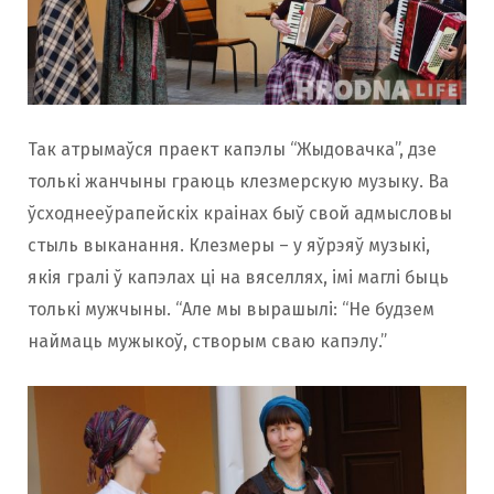
Так атрымаўся праект капэлы “Жыдовачка”, дзе
толькі жанчыны граюць клезмерскую музыку. Ва
ўсходнееўрапейскіх краінах быў свой адмысловы
стыль выканання. Клезмеры – у яўрэяў музыкі,
якія гралі ў капэлах ці на вяселлях, імі маглі быць
толькі мужчыны. “Але мы вырашылі: “Не будзем
наймаць мужыкоў, створым сваю капэлу.”