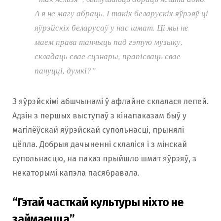
А я не магу абраць. І такіх беларускіх яўрэяў ці
яўрэйскіх беларусаў у нас шмат. Ці мы не
маем права танчыць пад гэтую музыку,
складаць свае сцэнары, прапісваць свае
пачуцці, думкі?”
З яўрэйскімі абшчынамі ў афлайне склалася лепей.
Адзін з першых выступаў з кінапаказам быў у
магілёўскай яўрэйскай супольнасці, прынялі
цёпла. Добрыя дачыненні склаліся і з мінскай
супольнасцю, на паказ прыйшло шмат яўрэяў, з
некаторымі капэла пасябравала.
“Гэтай часткай культуры ніхто не
займаецца”