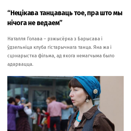
“Нецікава танцаваць тое, пра што мы
нічога не ведаем”
Наталля Голава – рэжысёрка з Барысава і
ўдзельніца клуба гістарычнага танца. Яна жа і
сцэнарыстка фільма, ад якога немагчыма было
адарвацца.