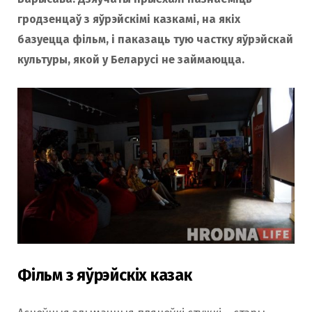
гродзенцаў з яўрэйскімі казкамі, на якіх
базуецца фільм, і паказаць тую частку яўрэйскай
культуры, якой у Беларусі не займаюцца.
Фільм з яўрэйскіх казак