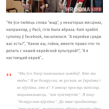
“Не ўсе любяць слова “жыд”, у некаторых мясцінах,
напрыклад, у Расіі, гэта была абраза. Калі зрабілі
суполку ў facebook, пасыпалася: “А еврейки среди
вас есть?”, “Какое вы, гойки, имеете право что-то
делать с нашей еврейской культурой?”, “А я
настоящий еврей”…
“Мы ўсе дзеці памешаных шлюбаў. Хто мы
тады? Я не беларуска, не руская, не ўкраінка і
не яўрэйка, хто я? У анкеце просяць напісаць
нацыянальнасць, “как чувствуете”. Я пішу
“беларуская яўрэйка”. Да мяне прыбягаюць:
“так нельзя”, вымушаюць абраць нешта адно.