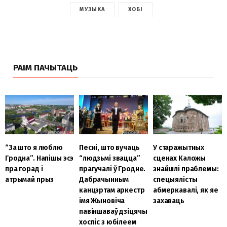
МУЗЫКА
ХОБІ
РАІМ ПАЧЫТАЦЬ
Песні, што вучаць
У старажытных
“За што я люблю
“людзьмі звацца”
сценах Каложы
Гродна”. Напішы эсэ
прагучалі ў Гродне.
знайшлі праблемы:
пра горад і
Дабрачынным
спецыялісты
атрымай прыз
канцэртам аркестр
абмеркавалі, як яе
імя Жыновіча
захаваць
павіншаваў дзіцячы
хоспіс з юбілеем