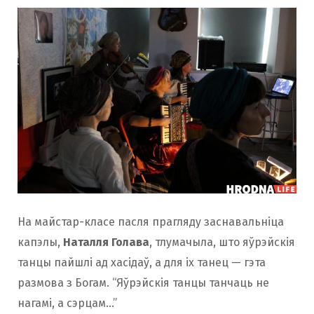
На майстар-класе пасля прагляду заснавальніца
капэлы,
Наталля Голава
, тлумачыла, што яўрэйскія
танцы пайшлі ад хасідаў, а для іх танец — гэта
размова з Богам. “Яўрэйскія танцы танчаць не
нагамі, а сэрцам…”