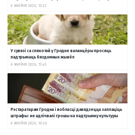
6 ЖНІЎНЯ 2026, 13:22
У сувязі са спякотай у Гродне валанцёры просяць
падтрымаць бяздомных жывёл
6 ЖНІЎНЯ 2026, 12:45
Рэстаратарам Гродна і вобласці давядзецца заплаціць
штрафы: не адлічвалі грошы на падтрымку культуры
6 ЖНІЎНЯ 2026, 10:30