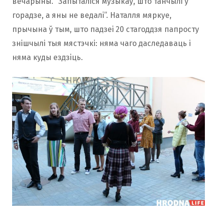
вечарыны. “Запыталіся музыкаў, што танчылі ў
горадзе, а яны не ведалі”. Наталля мяркуе,
прычына ў тым, што падзеі 20 стагоддзя папросту
знішчылі тыя мястэчкі: няма чаго даследаваць і
няма куды ездзіць.