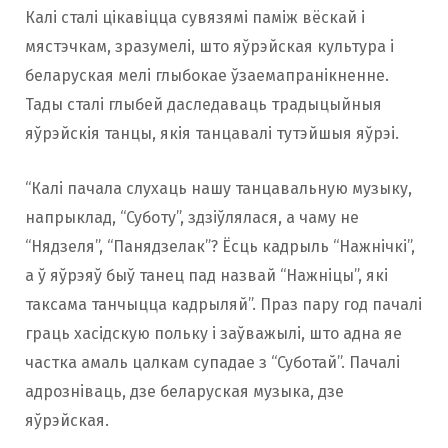
Калі сталі цікавіцца сувязямі паміж вёскай і
мястэчкам, зразумелі, што яўрэйская культура і
беларуская мелі глыбокае ўзаемапранікненне.
Тады сталі глыбей даследаваць традыцыйныя
яўрэйскія танцы, якія танцавалі тутэйшыя яўрэі.
“Калі пачала слухаць нашу танцавальную музыку,
напрыклад, “Суботу”, здзіўлялася, а чаму не
“Нядзеля”, “Панядзелак”? Ёсць кадрыль “Нажнічкі”,
а ў яўрэяў быў танец пад назвай “Нажніцы”, які
таксама танчыцца кадрыляй”. Праз пару год пачалі
граць хасідскую польку і заўважылі, што адна яе
частка амаль цалкам супадае з “Суботай”. Пачалі
адрозніваць, дзе беларуская музыка, дзе
яўрэйская.