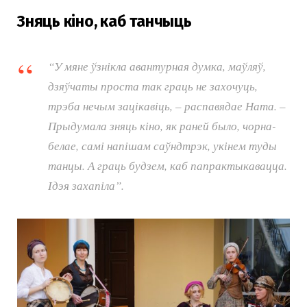
Зняць кіно, каб танчыць
“У мяне ўзнікла авантурная думка, маўляў,
дзяўчаты проста так граць не захочуць,
трэба нечым зацікавіць, – распавядае Ната. –
Прыдумала зняць кіно, як раней было, чорна-
белае, самі напішам саўндтрэк, укінем туды
танцы. А граць будзем, каб папрактыкавацца.
Ідэя захапіла”.