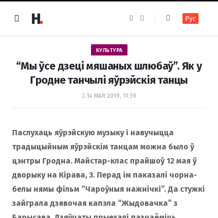
F
I
Рус
a
n
c
s
e
t
b
a
o
g
КУЛЬТУРА
o
r
k
a
“Мы ўсе дзеці мяшаных шлюбаў”. Як у
m
Гродне танчылі яўрэйскія танцы
14 МАЯ 2019, 11:59
Паслухаць яўрэйскую музыку і навучыцца
традыцыйным яўрэйскім танцам можна было ў
цэнтры Гродна. Майстар-клас прайшоў 12 мая ў
дворыку на Кірава, 3. Перад ім паказалі чорна-
белы нямы фільм “Чароўныя нажнічкі”. Да стужкі
зайграла дзявочая капэла “Жыдовачка” з
Барысава. Дзяўчаты прыехалі пазнаёміць