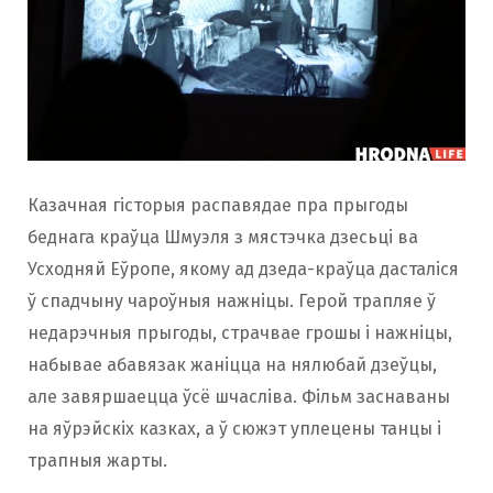
Казачная гісторыя распавядае пра прыгоды
беднага краўца Шмуэля з мястэчка дзесьці ва
Усходняй Еўропе, якому ад дзеда-краўца дасталіся
ў спадчыну чароўныя нажніцы. Герой трапляе ў
недарэчныя прыгоды, страчвае грошы і нажніцы,
набывае абавязак жаніцца на нялюбай дзеўцы,
але завяршаецца ўсё шчасліва. Фільм заснаваны
на яўрэйскіх казках, а ў сюжэт уплецены танцы і
трапныя жарты.