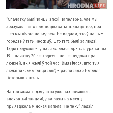
“Спачатку былі танцы эпохі Напалеона. Але мы
зразумелі, што нам нецікава танцаваць тое, пра
што мы нічога не ведаем. Не ведаем, хто ў нашым
горадзе ў гэты час жыў, што гэта былі за людзі.
Тады падумалі – у нас засталася архітэктура канца
19 – пачатку 20 стагоддзя, і нешта вядома пра
людзей, якія жылі ў той час. Выявілася, што тыя
людзі таксама танцавалі”, – распавядае Наталля
гісторыю капэлы.
На той момант дзяўчаты ўжо пазнаёміліся з
вясковымі танцамі, два разы на месяц
прыязджала мінская капэла “На таку”, ладзілі