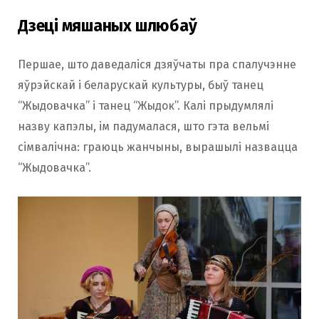
Дзеці мяшаных шлюбаў
Першае, што даведаліся дзяўчаты пра спалучэнне
яўрэйскай і беларускай культуры, быў танец
“Жыдовачка” і танец “Жыдок”. Калі прыдумлялі
назву капэлы, ім падумалася, што гэта вельмі
сімвалічна: граюць жанчыны, вырашылі назвацца
“Жыдовачка”.