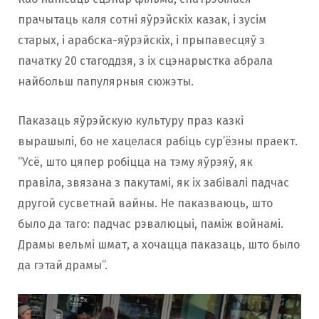
прачытаць каля сотні яўрэйскіх казак, і зусім
старых, і арабска-яўрэйскіх, і прыпавесцяў з
пачатку 20 стагоддзя, з іх сцэнарыстка абрала
найбольш папулярныя сюжэты.
Паказаць яўрэйскую культуру праз казкі
вырашылі, бо не хацелася рабіць сур’ёзны праект.
“Усё, што цяпер робіцца на тэму яўрэяў, як
правіла, звязана з пакутамі, як іх забівалі падчас
другой сусветнай вайны. Не паказваюць, што
было да таго: падчас рэвалюцыі, паміж войнамі.
Драмы вельмі шмат, а хочацца паказаць, што было
да гэтай драмы”.