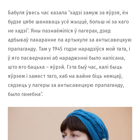
Бабуля ўвесь час казала “хадзі замуж за яўрэя, ён
будзе цябе шанаваць усё жыццё, больш ні за каго
не хадзі”. Яны пазнаёміліся ў лагерах, дзед
адбываў пакаранне па артыкуле за антысавецкую
прапаганду. Там у 1945 годзе нарадзіўся мой тата, і
ў яго пасведчанні аб нараджэнні было напісана,
што яго бацька – яўрэй. Гэта быў час, калі быць
яўрэем і замест таго, каб на вайне біць немцаў,
сядзець у лагеры за антысавецкую прапаганду,
было ганебна”.