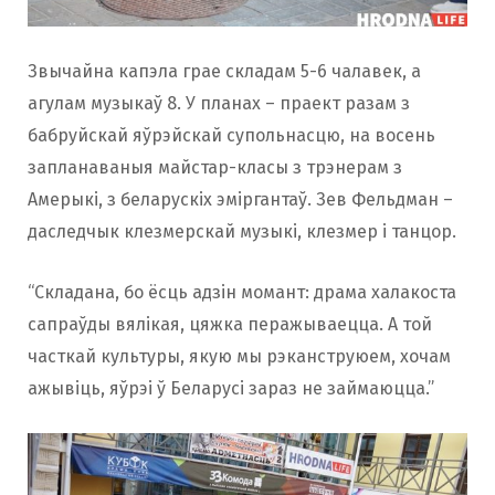
Звычайна капэла грае складам 5-6 чалавек, а
агулам музыкаў 8. У планах – праект разам з
бабруйскай яўрэйскай супольнасцю, на восень
запланаваныя майстар-класы з трэнерам з
Амерыкі, з беларускіх эміргантаў. Зев Фельдман –
даследчык клезмерскай музыкі, клезмер і танцор.
“Складана, бо ёсць адзін момант: драма халакоста
сапраўды вялікая, цяжка перажываецца. А той
часткай культуры, якую мы рэканструюем, хочам
ажывіць, яўрэі ў Беларусі зараз не займаюцца.”