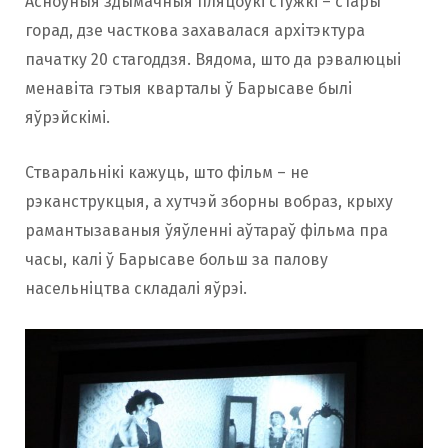
Асноўныя здымачныя пляцоўкі стужкі – стары
горад, дзе часткова захавалася архітэктура
пачатку 20 стагоддзя. Вядома, што да рэвалюцыі
менавіта гэтыя кварталы ў Барысаве былі
яўрэйскімі.
Стваральнікі кажуць, што фільм – не
рэканструкцыя, а хутчэй зборны вобраз, крыху
рамантызаваныя ўяўленні аўтараў фільма пра
часы, калі ў Барысаве больш за палову
насельніцтва складалі яўрэі.