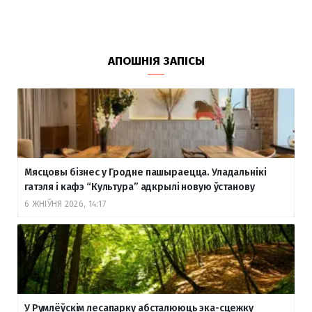
АПОШНІЯ ЗАПІСЫ
Мясцовы бізнес у Гродне пашыраецца. Уладальнікі
гатэля і кафэ “Культура” адкрылі новую ўстанову
6 ЖНІЎНЯ 2026, 14:17
У Румлёўскім лесапарку абсталююць эка-сцежку