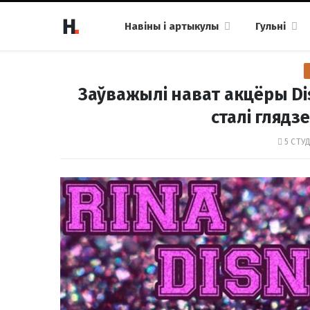
Навіны і артыкулы
Гульні
Заўважылі нават акцёры Di
сталі глядз
5 СТУД