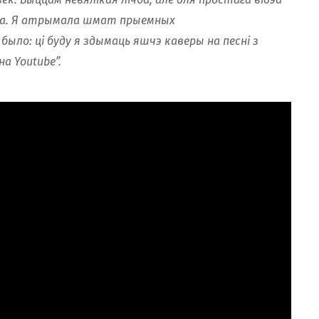
тна. Я атрымала шмат прыемных
ло: ці буду я здымаць яшчэ каверы на песні з
на Youtube”.