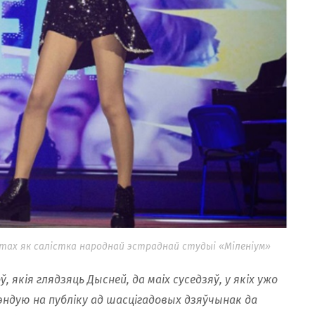
ртах як салістка народнай эстраднай студыі «Міленіум»
 якія глядзяць Дысней, да маіх суседзяў, у якіх ужо
эндую на публіку ад шасцігадовых дзяўчынак да