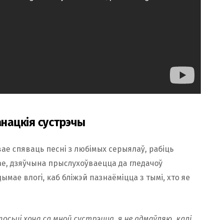
нацкія сустрэчы
ае спяваць песні з любімых серыялаў, рабіць
ае, дзяўчына прыслухоўваецца да гледачоў
ымае влогi, каб бліжэй пазнаёміцца з тымі, хто яе
тосьцi хоча са мной сустрэцца, я не адмаўляю, калі