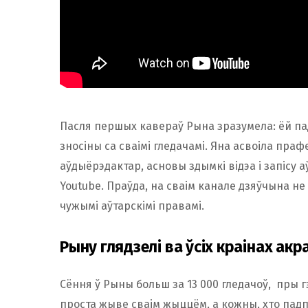
Пасля першых кавераў Рына зразумела: ёй па
зносіны са сваімі гледачамі. Яна асвоіла пр
аўдыёрэдактар, асновы здымкі відэа і запісу 
Youtube. Праўда, на сваім канале дзяўчына н
чужымі аўтарскімі правамі.
Рыну глядзелi ва ўсіх краінах акр
Сёння ў Рыны больш за 13 000 гледачоў, пры г
проста жыве сваім жыццём, а кожны, хто падп