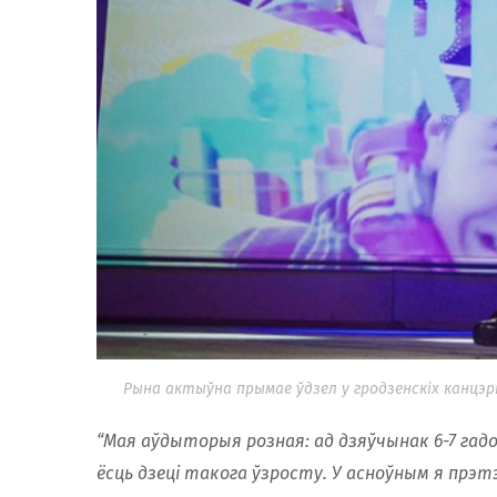
Рына актыўна прымае ўдзел у гродзенскiх канцэ
“Мая аўдыторыя розная: ад дзяўчынак 6-7 гадоў,
ёсць дзеці такога ўзросту. У асноўным я прэт