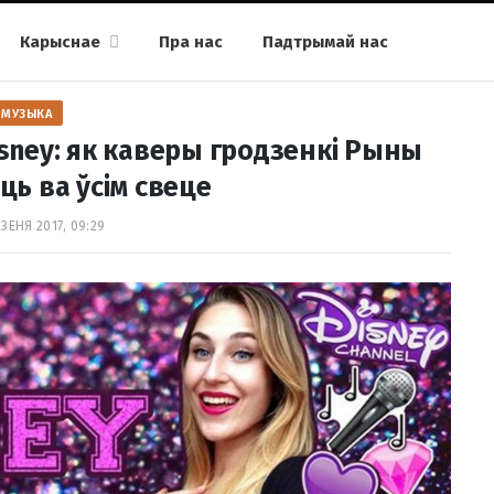
Карыснае
Пра нас
Падтрымай нас
МУЗЫКА
sney: як каверы гродзенкі Рыны
ець ва ўсім свеце
ЗЕНЯ 2017, 09:29