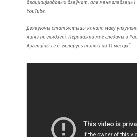
дваццацігадовых дзяўчат, але мяне глядзяць і с
YouTube.
Дзякуючы статыстыцы канала магу ўпэўнена к
яшчэ не глядзелі. Пераважна мае гледачы з Расіі
Аргенціны і г.д. Беларусь толькі на 11 месцы”.