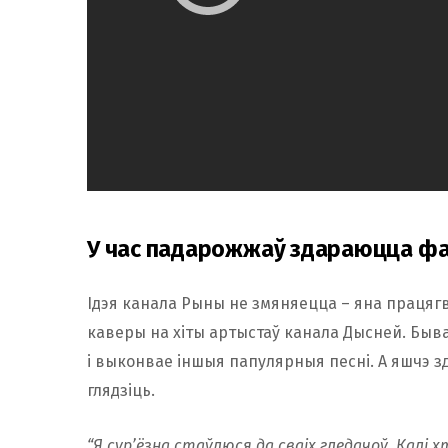
У час падарожжаў здараюцца фа
Ідэя канала Рыны не змяняецца – яна працягв
каверы на хіты артыстаў канала Дысней. Быв
і выконвае іншыя папулярныя песні. А яшчэ зд
глядзіць.
“Я сур’ёзна стаўлюся да сваіх гледачоў. Калі х