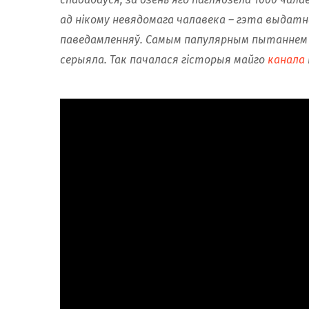
ад нікому невядомага чалавека – гэта выда
паведамленняў. Самым папулярным пытаннем бы
серыяла. Так пачалася гісторыя майго
канала