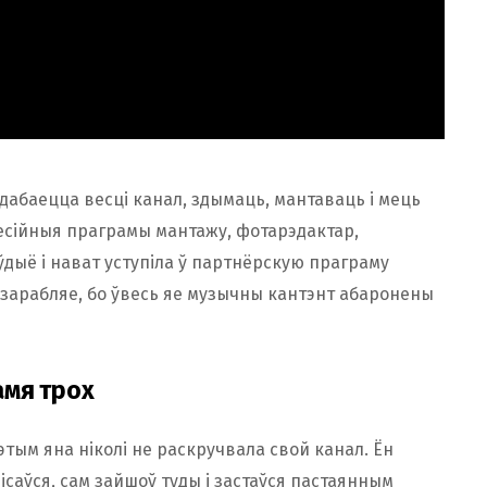
дабаецца весці канал, здымаць, мантаваць і мець
афесійныя праграмы мантажу, фотарэдактар,
аўдыё і нават уступіла ў партнёрскую праграму
е зарабляе, бо ўвесь яе музычны кантэнт абаронены
амя трох
этым яна ніколі не раскручвала свой канал. Ён
ісаўся, сам зайшоў туды і застаўся пастаянным