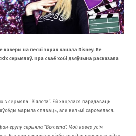
 каверы на песні зорак канала Disney. Яе
кіх серыялаў. Пра сваё хобі дзяўчына расказала
ю з серыяла “Віялета”. Ёй хацелася парадаваць
 заўсёды марыла спяваць, але вельмі саромелася.
фан-групу серыяла “Віялета”. Мой кавер усім
век. Быццам невялікая лічба, але для простага відэа