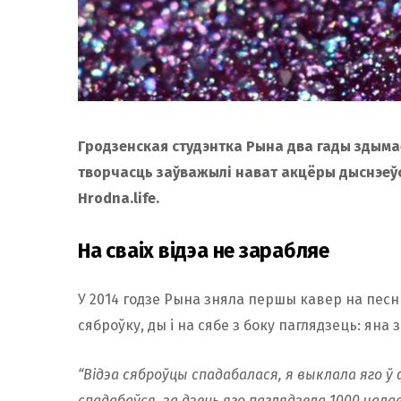
Гродзенская студэнтка Рына два гады здымае
творчасць заўважылі нават акцёры дыснэеўс
Hrodna.life.
На сваіх відэа не зарабляе
У 2014 годзе Рына зняла першы кавер на песн
сяброўку, ды і на сябе з боку паглядзець: яна
“Відэа сяброўцы спадабалася, я выклала яго ў 
спадабаўся, за дзень яго паглядзела 1000 чала