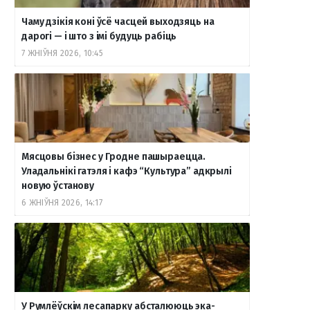
Чаму дзікія коні ўсё часцей выходзяць на
дарогі — і што з імі будуць рабіць
7 ЖНІЎНЯ 2026, 10:45
Мясцовы бізнес у Гродне пашыраецца.
Уладальнікі гатэля і кафэ “Культура” адкрылі
новую ўстанову
6 ЖНІЎНЯ 2026, 14:17
У Румлёўскім лесапарку абсталююць эка-