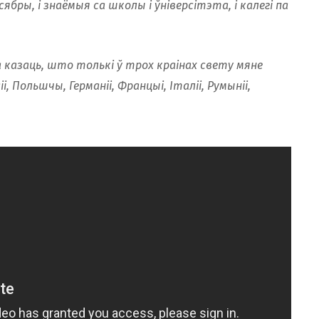
ябры, і знаёмыя са школы і ўніверсітэта, і калегі па
азаць, што толькі ў трох краінах свету мяне
, Польшчы, Германіі, Францыі, Італіі, Румыніі,