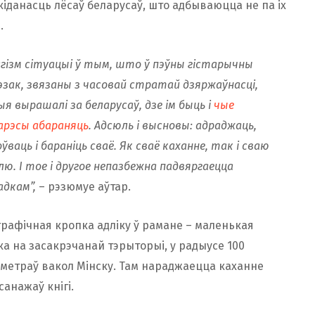
кіданасць лёсаў беларусаў, што адбываюцца не па іх
.
агізм сітуацыі ў тым, што ў пэўны гістарычны
эзак, звязаны з часовай стратай дзяржаўнасці,
ыя вырашалі за беларусаў, дзе ім быць і
чые
арэсы абараняць
. Адсюль і высновы: адраджаць,
ўваць і бараніць сваё. Як сваё каханне, так і сваю
лю. І тое і другое непазбежна падвяргаецца
адкам”,
– рэзюмуе аўтар.
графічная кропка адліку ў рамане – маленькая
ка на засакрэчанай тэрыторыі, у радыусе 100
аметраў вакол Мінску. Там нараджаецца каханне
санажаў кнігі.