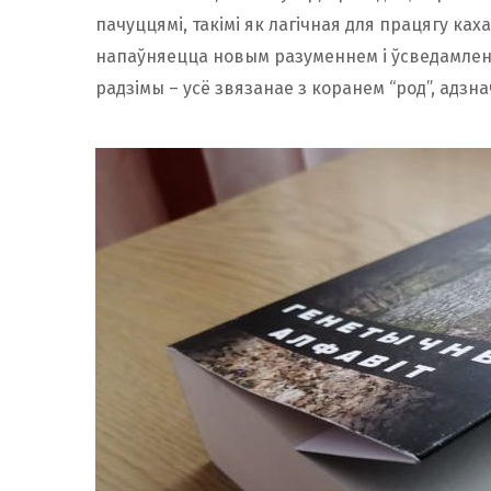
пачуццямі, такімі як лагічная для працягу ках
напаўняецца новым разуменнем і ўсведамленн
радзімы – усё звязанае з коранем “род”, адзна