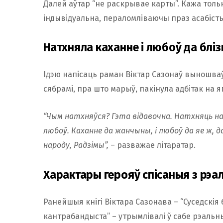
Далей аўтар “не раскрывае карты”. Кажа тол
індывідуальна, пераломліваючы праз асабіст
Натхняла каханне і любоў да бліз
Ідэю напісаць раман Віктар Сазонаў выношваў
сябрамі, пра што марыў, пакінула адбітак на я
“Чым натхняўся? Гэта відавочна. Натхняць на 
любоў. Каханне да жанчыны, і любоў да яе ж, д
народу, Радзімы”,
– разважае літаратар.
Характары герояў спісаныя з рэ
Ранейшыя кнігі Віктара Сазонава – “Суседскія б
кантрабандыста” – утрымлівалі ў сабе рэальн