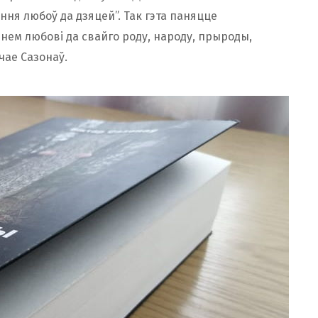
ання любоў да дзяцей”. Так гэта паняцце
ем любові да свайго роду, народу, прыроды,
чае Сазонаў.