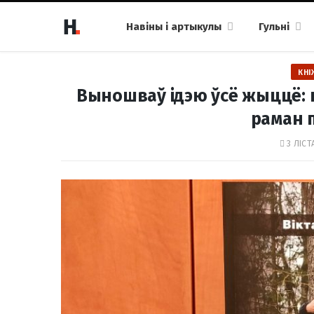
Навіны і артыкулы
Гульні
КНІ
Выношваў ідэю ўсё жыццё: 
раман 
3 ЛІСТ