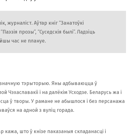
ік, журналіст. Аўтар кніг “Занатоўкі
“Паэзія прозы”, “Суседскія былі”. Ладзіць
эйшы час не плануе.
ь значную тэрыторыю. Яны адбываюцца ў
й Чэхаславакіі і на далёкім Усходзе. Беларусь жа і
есца ў творы. У рамане не абышлося і без персанажа
ываўся на адной з вуліц горада.
ар кажа, што ў кнізе паказаныя складанасці і