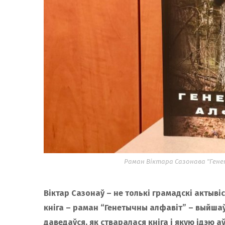
Раман Віктара Сазонава "Генет
Віктар Сазонаў – не толькі грамадскі актывіс
кніга – раман “Генетычны алфавіт” – выйшаў 
даведаўся, як стваралася кніга і якую ідэю аў