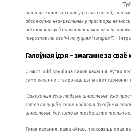
“Ту
нішчаць гэтае каханне ў розны спосаб, свядом
абсалютна неакрэсленых у прасторы вечнасці 
адстойваць усё большая колькасць персанажаў
тэрыторыю сваімі пачуццямі і марамі”,
– інтры
Галоўная ідэя – змаганне за сваё
Сюжэт кнігі круціцца вакол кахання. Аўтар пе
само каханне ствараюць цэлы свет гармоніі і 
“Закаханыя ёсць людзьмі шчаслівымі ўжо прост
гэтае пачуццё ў сваім найперш духоўным яднан
шчаслівым. Усё, што ім трэба, гэта толькі ка
Гэтае каханне, кажа аўтар, праходзіць праз 