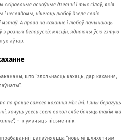
ды скіраваныя асноўныя дзеянні і тых сілаў, якія
ы і несвядомы, нішчаць любоў дзеля сваіх
мэтаў. А права на каханне і любоў пачынаюць
 з розных беларускіх мясцін, яднаючы ўсю гэтую
гуе аўтар.
 каханне
ракананы, што “здольнасць кахаць, дар кахання,
паўнаты”.
а па факце самога кахання між імі. І яны берагуць
ні, хочуць увесь свет вакол сябе бачыць такім жа
ханне”,
– тлумачыць пісьменнік.
выпрабаванні і дапаўняецца “новымі шляхетнымі