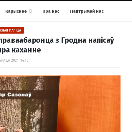
Карыснае
Пра нас
Падтрымай нас
ЖНАЯ ПАЛІЦА
праваабаронца з Гродна напісаў
пра каханне
АПАДА 2021, 14:16