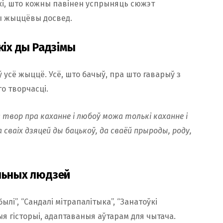
ькі, што кожны павінен успрыняць сюжэт
ы жыццёвы досвед.
кіх ды Радзімы
 усё жыццё. Усё, што бачыў, пра што гаварыў з
го творчасці.
твор пра каханне і любоў можа толькі каханне і
а сваіх дзяцей ды бацькоў, да сваёй прыроды, роду,
альных людзей
ылі”, “Сандалі мітрапалітыка”, “Занатоўкі
ыя гісторыі, адаптаваныя аўтарам для чытача.