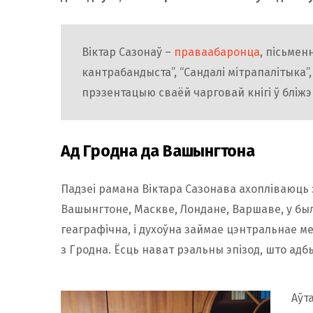
Віктар Сазонаў –
праваабаронца
, пісьменн
кантрабандыста”, “Сандалі мітрапалітыка”, 
прэзентацыю сваёй чарговай кнігі ў бліж
Ад Гродна да Вашынгтона
Падзеі рамана Віктара Сазонава ахопліваюц
Вашынгтоне, Маскве, Лондане, Варшаве, у было
геаграфічна, і духоўна займае цэнтральнае м
з Гродна. Ёсць нават рэальны эпізод, што адб
Аўт