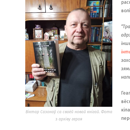
рас
волі
“Тр
адр
інш
інт
захо
зям
нап
Геа
вёс
кіл
Віктар Сазонаў са сваёй новай кнігай. Фота
пер
з архіву героя