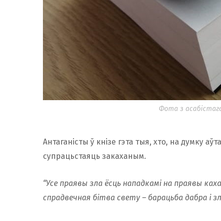
Фота з асабістага
Антаганісты ў кнізе гэта тыя, хто, на думку аў
супрацьстаяць закаханым.
“Усе праявы зла ёсць нападкамі на праявы кахан
спрадвечная бітва свету – барацьба дабра і зл