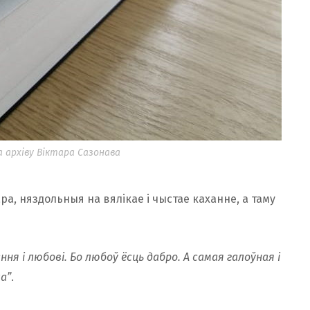
 архіву Віктара Сазонава
тара, няздольныя на вялікае і чыстае каханне, а таму
ня і любові. Бо любоў ёсць дабро. А самая галоўная і
а”
.