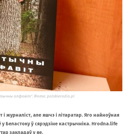
ычны алфавіт". Фота: polskieradio.pl
т і журналіст, але яшчэ і літаратар. Яго найноўная
у Беластоку ў сярэдзіне кастрычніка. Hrodna.life
тар закладаў у яе.