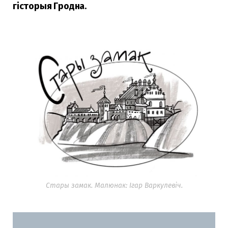
гісторыя Гродна.
Стары замак. Малюнак: Ігар Варкулевіч.