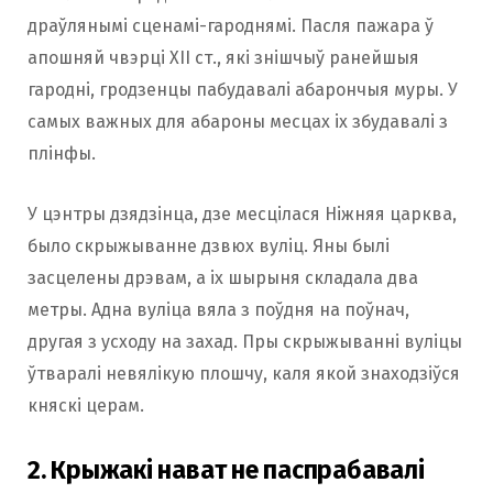
драўлянымі сценамі-гароднямі. Пасля пажара ў
апошняй чвэрці ХІІ ст., які знішчыў ранейшыя
гародні, гродзенцы пабудавалі абарончыя муры. У
самых важных для абароны месцах іх збудавалі з
плінфы.
У цэнтры дзядзінца, дзе месцілася Ніжняя царква,
было скрыжыванне дзвюх вуліц. Яны былі
засцелены дрэвам, а іх шырыня складала два
метры. Адна вуліца вяла з поўдня на поўнач,
другая з усходу на захад. Пры скрыжыванні вуліцы
ўтваралі невялікую плошчу, каля якой знаходзіўся
княскі церам.
2. Крыжакі нават не паспрабавалі