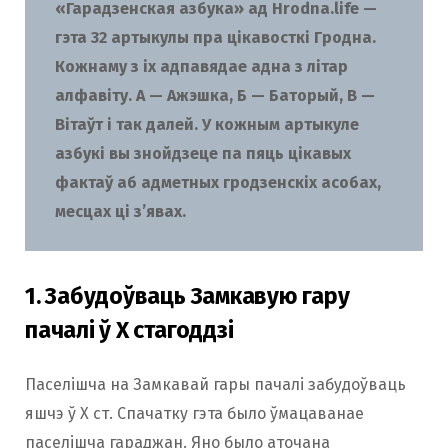
«Гарадзенская азбука» ад Hrodna.life —
гэта 32 артыкулы пра цікавосткі Гродна.
Кожнаму з іх адпавядае адна з літар
алфавіту. А — Ажэшка, Б — Баторый, В —
Вітаўт і так далей. У кожным артыкуле
азбукі вы знойдзеце па пяць цікавых
фактаў аб адметных гродзенскіх асобах,
месцах ці з’явах.
1. Забудоўваць Замкавую гару
пачалі ў Х стагоддзі
Паселішча на Замкавай гары пачалі забудоўваць
яшчэ ў Х ст. Спачатку гэта было ўмацаванае
паселішча гараджан. Яно было аточана