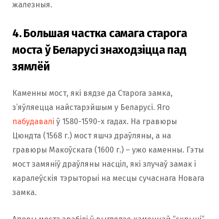
жалезныя.
4. Большая частка самага старога
моста ў Беларусі знаходзіцца пад
зямлёй
Каменны мост, які вядзе да Старога замка,
з’яўляецца найстарэйшым у Беларусі. Яго
пабудавалі
ў 1580-1590-х гадах. На гравюры
Цюндта (1568 г.) мост яшчэ драўляны, а на
гравюры Макоўскага (1600 г.) – ужо каменны. Гэты
мост замяніў драўляны насціл, які злучаў замак і
каралеўскія тэрыторыі на месцы сучаснага Новага
замка.