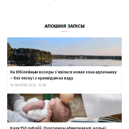
АПОШНІЯ ЗАПІСЫ
На Юбілейным возеры з’явілася новая зона адпачынку
– без пяску і з краявідам на ваду
10 ЖНІЎНЯ 2026, 12:38
Каля 150 рублёў. Гродзенцы абмеркавалі, колькі