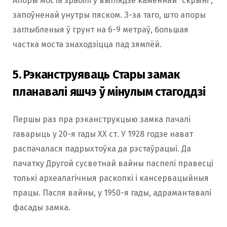
Апоры моста зрабілі ў выглядзе каменнай “скрыні”,
запоўненай унутры пяском. З-за таго, што апоры
заглыбленыя ў грунт на 6-9 метраў, большая
частка моста знаходзіцца пад зямлёй.
5. Рэканструяваць Стары замак
планавалі яшчэ ў мінулым стагоддзі
Першы раз пра рэканструкцыю замка пачалі
гаварыць у 20-я гады ХХ ст. У 1928 годзе нават
распачалася падрыхтоўка да рэстаўрацыі. Да
пачатку Другой сусветнай вайны паспелі правесці
толькі археалагічныя раскопкі і кансервацыйныя
працы. Пасля вайны, у 1950-я гады, адрамантавалі
фасады замка.