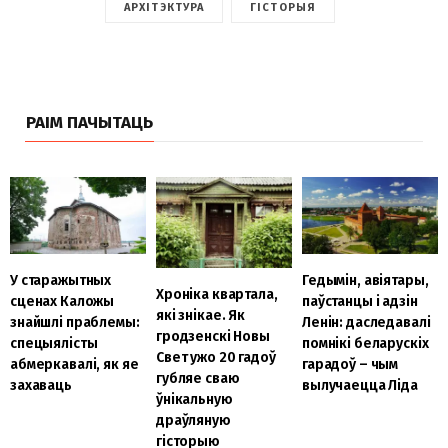
АРХІТЭКТУРА
ГІСТОРЫЯ
РАІМ ПАЧЫТАЦЬ
У старажытных
Гедымін, авіятары,
Хроніка квартала,
сценах Каложы
паўстанцы і адзін
які знікае. Як
знайшлі праблемы:
Ленін: даследавалі
гродзенскі Новы
спецыялісты
помнікі беларускіх
Свет ужо 20 гадоў
абмеркавалі, як яе
гарадоў – чым
губляе сваю
захаваць
вылучаецца Ліда
ўнікальную
драўляную
гісторыю