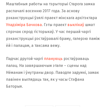
Маштабныя работы на тэрыторыі Старога замка
распачалі восенню 2017 года. За аснову
рэканструкцыі ўзялі праект мінскага архітэктара
Уладзіміра Бачкова
. Гэты праект
выклікаў
шмат
спрэчак сярод гісторыкаў. У час першай чаргі
рэканструкцыі рэстаўравалі браму, галерэю паміж
ёй і палацам, а таксама вежу.
Падчас другой чаргі
плануюць
рэстаўраваць
палац. На завяршаючым этапе – сцены над
Нёманам і ўнутраны двор. Паводле задумкі, замак
павінен выглядаць так, як у часы Стэфана
Баторыя.