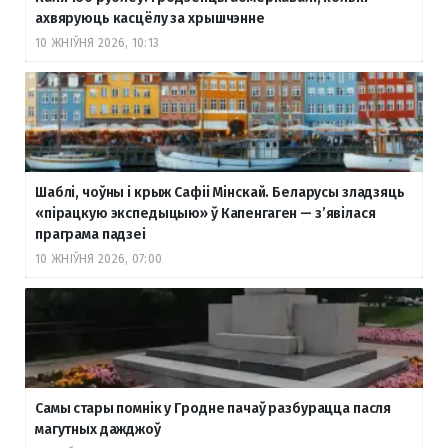
ахвяруюць касцёлу за хрышчэнне
10 ЖНІЎНЯ 2026, 10:13
Шаблі, чоўны і крыж Сафіі Мінскай. Беларусы зладзяць
«пірацкую экспедыцыю» ў Капенгаген — з’явілася
праграма падзеі
10 ЖНІЎНЯ 2026, 07:00
Самы стары помнік у Гродне пачаў разбурацца пасля
магутных дажджоў