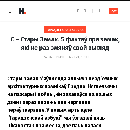
F
I
Рус
a
n
c
s
e
t
b
a
o
g
ГАРАДЗЕНСКАЯ АЗБУКА
o
r
k
a
С – Стары Замак. 5 фактаў пра замак,
m
які не раз змяняў свой выгляд
24 КАСТРЫЧНІКА 2021, 15:08
Стары замак з’яўляецца адным з неад’емных
архітэктурных помнікаў Гродна. Нягледзячы
на пажары і войны, ён захаваўся да нашых
дзён і зараз перажывае чарговае
пераўтварэнне. У новым артыкуле
“Гарадзенскай азбукі” мы ўзгадалі пяць
цікавостак пра месца, дзе пачыналася