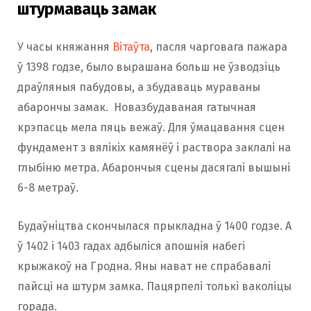
штурмаваць замак
У часы княжання
Вітаўта
, пасля чарговага пажара
ў 1398 годзе, было вырашана больш не ўзводзіць
драўляныя пабудовы, а збудаваць мураваны
абарончы замак. Новазбудаваная гатычная
крэпасць мела пяць вежаў. Для ўмацавання сцен
фундамент з вялікіх камянёў і раствора заклалі на
глыбіню метра. Абарончыя сцены дасягалі вышыні
6-8 метраў.
Будаўніцтва скончылася прыкладна ў 1400 годзе. А
ў 1402 і 1403 гадах адбыліся апошнія набегі
крыжакоў на Гродна. Яны нават не спрабавалі
пайсці на штурм замка. Пацярпелі толькі ваколіцы
горада.