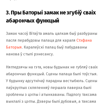
3. Пры Баторыі замак не згубіў сваіх
абарончых функцый
Замак часоў Вітаўта амаль цалкам быў разбураны
пасля перабудовы палаца для караля
Стэфана
Баторыя
. Каралеўскі палац быў пабудаваны
нанова ў стылі рэнесансу.
Нягледзячы на гэта, новы будынак не губляў сваіх
абарончых функцый. Сцены палаца былі тоўстыя.
У будынку адсутнічаў парадны вестыбюль. Сцены
паўкруглых скляпенняў першага паверха былі
зроблены з цэглы і атынкаваны. Падлогу таксама
выклалі з цэглы. Дзверы былі дубовыя, а таксама