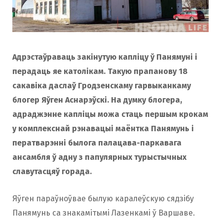
Адрэстаўраваць закінутую капліцу ў Панямуні і
перадаць яе католікам. Такую прапанову 18
сакавіка даслаў Гродзенскаму гарвыканкаму
блогер Яўген Аснарэўскі. На думку блогера,
адраджэнне капліцы можа стаць першым крокам
у комплекснай рэнавацыі маёнтка Панямунь і
ператварэнні былога палацава-паркавага
ансамбля ў адну з папулярных турыстычных
славутасцяў горада.
Яўген параўноўвае былую каралеўскую сядзібу
Панямунь са знакамітымі Лазенкамі ў Варшаве.