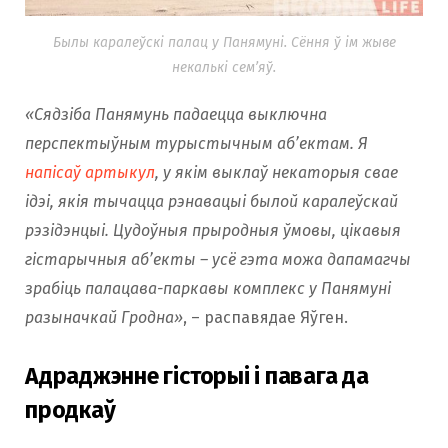
Былы каралеўскі палац у Панямуні. Сёння ў ім жыве
некалькі сем’яў.
«Сядзіба Панямунь падаецца выключна
перспектыўным турыстычным аб’ектам. Я
напісаў артыкул
, у якім выклаў некаторыя свае
ідэі, якія тычацца рэнавацыі былой каралеўскай
рэзідэнцыі. Цудоўныя прыродныя ўмовы, цікавыя
гістарычныя аб’екты – усё гэта можа дапамагчы
зрабіць палацава-паркавы комплекс у Панямуні
разыначкай Гродна»
, – распавядае Яўген.
Адраджэнне гісторыі і павага да
продкаў