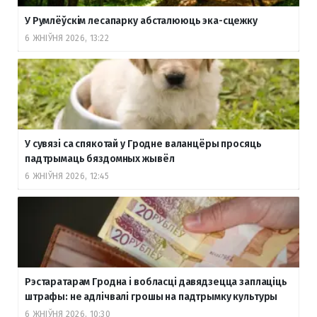
У Румлёўскім лесапарку абсталююць эка-сцежку
6 ЖНІЎНЯ 2026, 13:22
У сувязі са спякотай у Гродне валанцёры просяць
падтрымаць бяздомных жывёл
6 ЖНІЎНЯ 2026, 12:45
Рэстаратарам Гродна і вобласці давядзецца заплаціць
штрафы: не адлічвалі грошы на падтрымку культуры
6 ЖНІЎНЯ 2026, 10:30