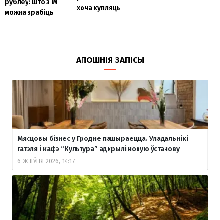
рублёў: што з ім
хоча купляць
можна зрабіць
АПОШНІЯ ЗАПІСЫ
Мясцовы бізнес у Гродне пашыраецца. Уладальнікі
гатэля і кафэ “Культура” адкрылі новую ўстанову
6 ЖНІЎНЯ 2026, 14:17