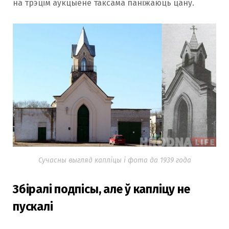
на трэцім аўкцыёне таксама паніжаюць цану.
Сучасны выгляд капліцы і фота да 1939 года
Збіралі подпісы, але ў капліцу не
пускалі