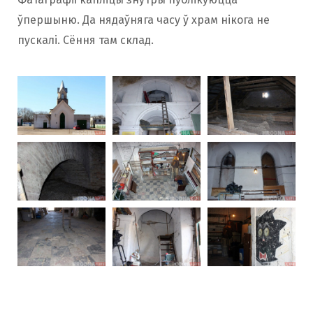
ўпершыню. Да нядаўняга часу ў храм нікога не
пускалі. Сёння там склад.