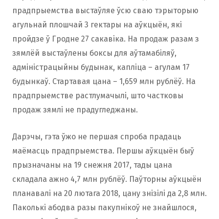
прадпрыемства выстаўляе ўсю сваю тэрыторыю
агульнай плошчай 3 гектары на аўкцыён, які
пройдзе ў Гродне 27 сакавіка. На продаж разам з
зямлёй выстаўлены боксы для аўтамабіляў,
адміністрацыйны будынак, капліца – агулам 17
будынкаў. Стартавая цана – 1,659 млн рублёў. На
прадпрыемстве растлумачылі, што частковы
продаж зямлі не прадугледжаны.
Дарэчы, гэта ўжо не першая спроба прадаць
маёмасць прадпрыемства. Першы аўкцыён быў
прызначаны на 19 снежня 2017, тады цана
складала ажно 4,7 млн рублёў. Паўторны аўкцыён
планавалі на 20 лютага 2018, цану знізілі да 2,8 млн.
Паколькі абодва разы пакупнікоў не знайшлося,