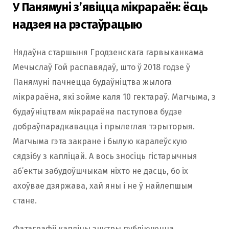
У Панямуні з’явіцца мікрараён: ёсць
надзея на рэстаўрацыю
Нядаўна старшыня Гродзенскага гарвыканкама
Мечыслаў Гой распавядаў, што ў 2018 годзе ў
Панямуні пачнецца будаўніцтва жылога
мікрараёна, які зойме каля 10 гектараў. Магчыма, з
будаўніцтвам мікрараёна паступова будзе
добраўпарадкавацца і прылеглая тэрыторыя.
Магчыма гэта закране і былую каралеўскую
сядзібу з капліцай. А вось зносіць гістарычныя
аб’екты забудоўшчыкам ніхто не дасць, бо іх
ахоўвае дзяржава, хай яны і не ў найлепшым
стане.
Фатаграфіі капліцы знутры публікуюцца