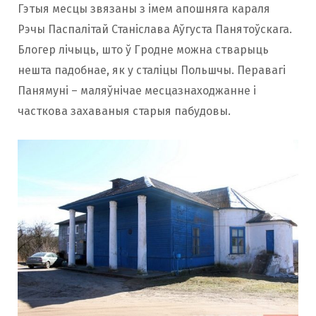
Гэтыя месцы звязаны з імем апошняга караля
Рэчы Паспалітай Станіслава Аўгуста Панятоўскага.
Блогер лічыць, што ў Гродне можна стварыць
нешта падобнае, як у сталіцы Польшчы. Перавагі
Панямуні – маляўнічае месцазнаходжанне і
часткова захаваныя старыя пабудовы.