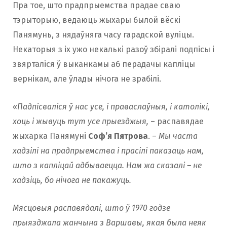
Пра тое, што прадпрыемства прадае сваю
тэрыторыю, ведаюць жыхары былой вёскі
Панямунь, з нядаўняга часу гарадской вуліцы.
Некаторыя з іх ужо некалькі разоў збіралі подпісы і
звярталіся ў выканкамы аб перадачы капліцы
вернікам, але ўлады нічога не зрабілі.
«Падпісваліся ў нас усе, і праваслаўныя, і католікі,
хоць і жывуць тут усе прыезджыя,
– распавядае
жыхарка Панямуні
Соф’я Пятрова
. –
Мы часта
хадзілі на прадпрыемства і прасілі паказаць нам,
што з капліцай адбываецца. Нам жа сказалі – не
хадзіць, бо нічога не пакажуць.
Мясцовыя распавядалі, што ў 1970 годзе
прыязджала жанчына з Варшавы, якая была неяк