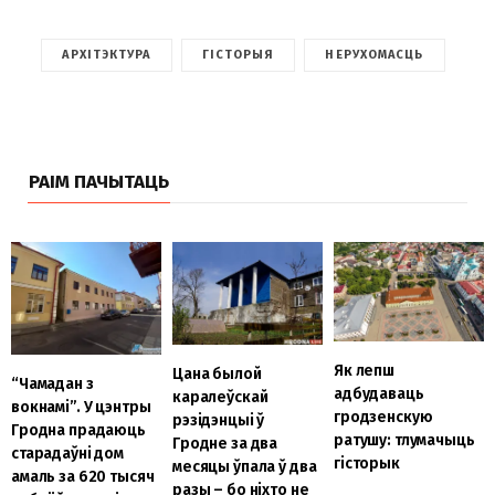
АРХІТЭКТУРА
ГІСТОРЫЯ
НЕРУХОМАСЦЬ
РАІМ ПАЧЫТАЦЬ
Як лепш
Цана былой
“Чамадан з
адбудаваць
каралеўскай
вокнамі”. У цэнтры
гродзенскую
рэзідэнцыі ў
Гродна прадаюць
ратушу: тлумачыць
Гродне за два
старадаўні дом
гісторык
месяцы ўпала ў два
амаль за 620 тысяч
разы – бо ніхто не