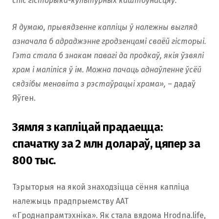
спіс гісторыка-культурных каштоўнасцяў.
Я думаю, прывядзенне капліцы ў належны выгляд
азначала б адраджэнне гродзенцамі сваёй гісторыі.
Гэта стала б знакам павагі да продкаў, якія ўзвялі
храм і маліліся ў ім. Можна пачаць аднаўленне ўсёй
сядзібы менавіта з рэстаўрацыі храма»,
– дадаў
Яўген.
Зямля з капліцай прадаецца:
спачатку за 2 млн долараў, цяпер за
800 тыс.
Тэрыторыя на якой знаходзіцца сёння капліца
належыць прадпрыемству ААТ
«Гроднапрамтэхніка». Як стала вядома Hrodna.life,