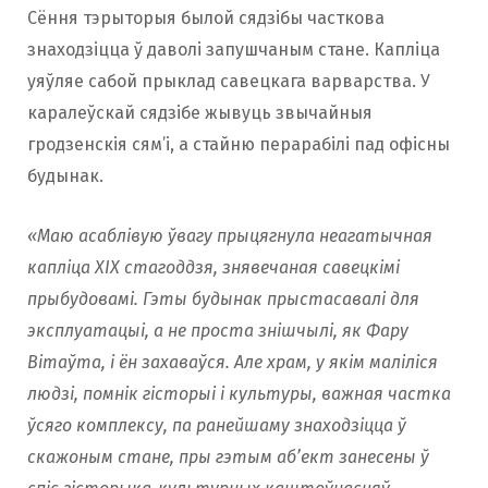
Сёння тэрыторыя былой сядзібы часткова
знаходзіцца ў даволі запушчаным стане. Капліца
уяўляе сабой прыклад савецкага варварства. У
каралеўскай сядзібе жывуць звычайныя
гродзенскія сям’і, а стайню перарабілі пад офісны
будынак.
«Маю асаблівую ўвагу прыцягнула неагатычная
капліца XIX стагоддзя, знявечаная савецкімі
прыбудовамі. Гэты будынак прыстасавалі для
эксплуатацыі, а не проста знішчылі, як Фару
Вітаўта, і ён захаваўся. Але храм, у якім маліліся
людзі, помнік гісторыі і культуры, важная частка
ўсяго комплексу, па ранейшаму знаходзіцца ў
скажоным стане, пры гэтым аб’ект занесены ў