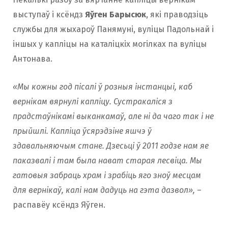
выступаў і ксёндз
Яўген Барысюк
, які праводзіць
службы для жыхароў Панямуні, вуліцы Падольнай і
іншых у капліцы на каталіцкіх могілках па вуліцы
Антонава.
«Мы кожны год пісалі ў розныя інстанцыі, каб
вернікам вярнулі капліцу. Сустракаліся з
прадстаўнікамі выканкамаў, але ні да чаго так і не
прыйшлі. Капліца ўсярэдзіне яшчэ ў
здавальняючым стане. Дзесьці ў 2011 годзе нам яе
паказвалі і там была нават старая лесвіца. Мы
гатовыя забраць храм і зрабіць яго зноў месцам
для вернікаў, калі нам дадуць на гэта дазвол»,
–
распавёу ксёндз Яўген.