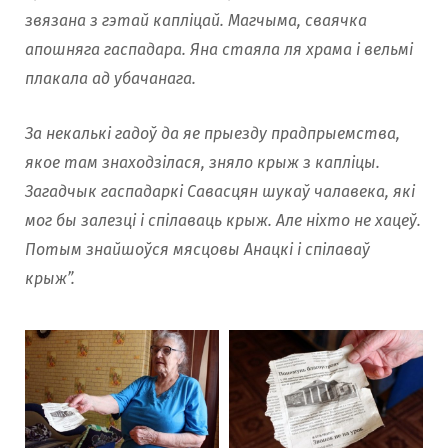
звязана з гэтай капліцай. Магчыма, сваячка
апошняга гаспадара. Яна стаяла ля храма і вельмі
плакала ад убачанага.
За некалькі гадоў да яе прыезду прадпрыемства,
якое там знаходзілася, зняло крыж з капліцы.
Загадчык гаспадаркі Савасцян шукаў чалавека, які
мог бы залезці і спілаваць крыж. Але ніхто не хацеў.
Потым знайшоўся мясцовы Анацкі і спілаваў
крыж”.