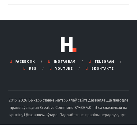
FACEBOOK
INSTAGRAM
TELEGRAM
RSS
YOUTUBE
ВКОНТАКТЕ
2016-2026 Выкарыстанне матэрыялаў сайта дазваляецца паводле
правілаў ліцэнзіі Creative Commons BY-SA 4.0 Int са спасылкай на
крыніцу і ўказаннем аўтара.
Падрабязныя правілы перадруку тут
.