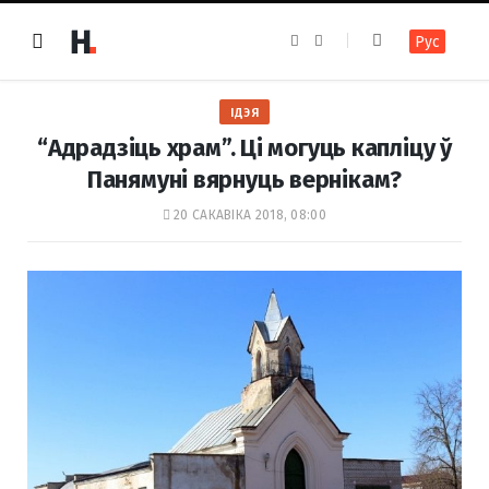
F
I
Рус
a
n
c
s
e
t
b
a
o
g
ІДЭЯ
o
r
k
a
“Адрадзіць храм”. Ці могуць капліцу ў
m
Панямуні вярнуць вернікам?
20 САКАВІКА 2018, 08:00