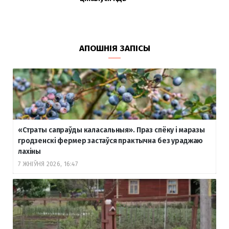
АПОШНІЯ ЗАПІСЫ
«Страты сапраўды каласальныя». Праз спёку і маразы
гродзенскі фермер застаўся практычна без ураджаю
лахіны
7 ЖНІЎНЯ 2026, 16:47