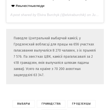
❤️ #мычестныелюди
A post shared by
Elvira Burchyk
(@elviraburchik) on
Jun 25, 2020 at 12:58am PDT
Паводле Цэнтральнай выбарчай камісіі, у
Гродзенскай вобласці для працы на 656 участках
галасавання вылучаліся 8 270 чалавек, з іх прынялі
7 576. Па звестках ЦВК, камісіі прагаласавалі за 2
418 грамадзян, якія вылучаліся шляхам падачы
заяваў. Усяго па краіне з 70 200 ахвотных
зацвердзілі 63 347.
ВЫБАРЫ
ГРАМАДСТВА
ГРОДЗЕНЦЫ