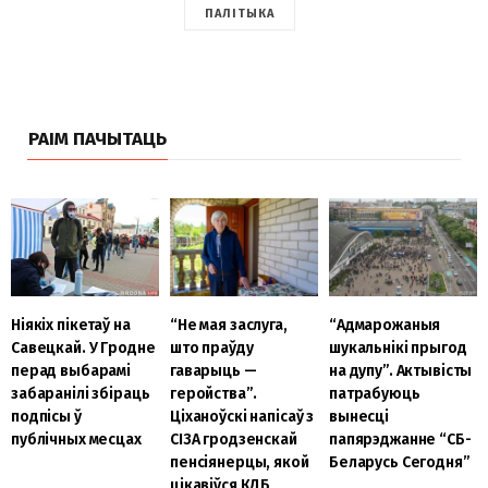
ПАЛІТЫКА
РАІМ ПАЧЫТАЦЬ
“Не мая заслуга,
Ніякіх пікетаў на
“Адмарожаныя
што праўду
Савецкай. У Гродне
шукальнікі прыгод
гаварыць —
перад выбарамі
на дупу”. Актывісты
геройства”.
забаранілі збіраць
патрабуюць
Ціханоўскі напісаў з
подпісы ў
вынесці
СІЗА гродзенскай
публічных месцах
папярэджанне “СБ-
пенсіянерцы, якой
Беларусь Сегодня”
цікавіўся КДБ