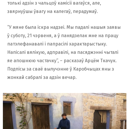
толькі адзін з чальцоў камісіі вагаўся, але,
звярнуўшы ўвагу на калегаў, перадумаў.
“У мяне была іскра надзеі. Мы падалі нашыя заявы
ў суботу, 21 чэрвеня, а ў панядзелак мне на працу
патэлефанавалі і папрасілі характарыстыку.
Напісалі вялікую, адправілі, на пасяджэнні чыталі
яе апошнюю частачку”, – расказаў Арцём Ткачук.
Подпісы за сваё вылучэнне ў Каробчыцах яны з
жонкай сабралі за адзін вечар.