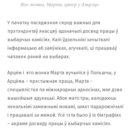
Яго жонка, Марта, цяпер у дэкрэце.
У пачатку пасяджэння сярод важных для
прэтэндэнтаў якасцяў адзначылі досвед працы ў
выбарчых камісіях. Калі ўдзельнікі зачытвалі
інфармацыю аб заяўніках, агучвалі, ці працаваў
чалавек раней на выбарах.
Арцём і яго жонка Марта вучыліся ў Польшчы, у
Арцёма – прэстыжная праца, Марта –
спецыялістка па міжнародных адносінах, мае дзве
вышэйшыя адукацыі. Абое магістры, валодаюць
некалькімі замежнымі мовамі, шмат падарожнічалі
і працавалі за мяжой. Усё гэта было ў іх біяграфіях
– акрамя досведу працы ў выбарчых камісіях.