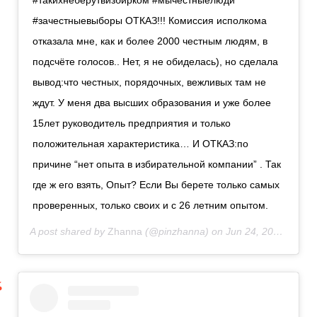
#такихнеберутвизбирком #мычестныелюди
#зачестныевыборы ОТКАЗ!!! Комиссия исполкома
отказала мне, как и более 2000 честным людям, в
подсчёте голосов.. Нет, я не обиделась), но сделала
вывод:что честных, порядочных, вежливых там не
ждут. У меня два высших образования и уже более
15лет руководитель предприятия и только
положительная характеристика… И ОТКАЗ:по
причине “нет опыта в избирательной компании” . Так
где ж его взять, Опыт? Если Вы берете только самых
проверенных, только своих и с 26 летним опытом.
A post shared by
Zhanna
(@pinzhanna) on
Jun 24, 2020 at 11:44pm PDT