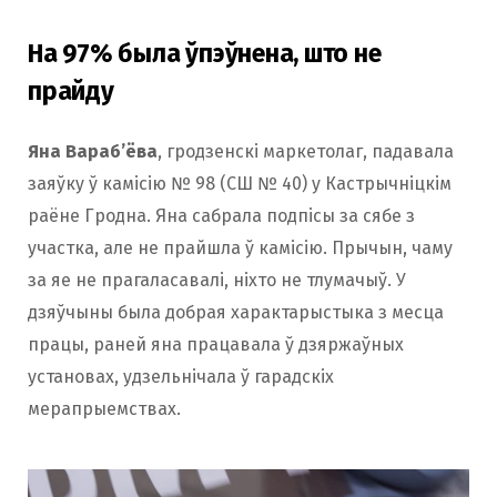
На 97% была ўпэўнена, што не
прайду
Яна Вараб’ёва
, гродзенскі маркетолаг, падавала
заяўку ў камісію № 98 (СШ № 40) у Кастрычніцкім
раёне Гродна. Яна сабрала подпісы за сябе з
участка, але не прайшла ў камісію. Прычын, чаму
за яе не прагаласавалі, ніхто не тлумачыў. У
дзяўчыны была добрая характарыстыка з месца
працы, раней яна працавала ў дзяржаўных
установах, удзельнічала ў гарадскіх
мерапрыемствах.