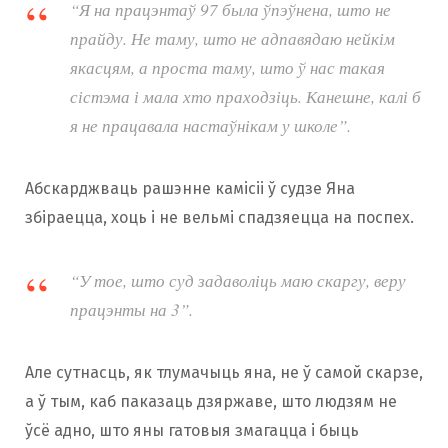
“Я на працэнтаў 97 была ўпэўнена, што не
прайду. Не таму, што не адпавядаю нейкім
якасцям, а проста таму, што ў нас такая
сістэма і мала хто праходзіць. Канешне, калі б
я не працавала настаўнікам у школе”.
Абскарджваць рашэнне камісіі ў судзе Яна
збіраецца, хоць і не вельмі спадзяецца на поспех.
“У тое, што суд задаволіць маю скаргу, веру
працэнты на 3”.
Але сутнасць, як тлумачыць яна, не ў самой скарзе,
а ў тым, каб паказаць дзяржаве, што людзям не
ўсё адно, што яны гатовыя змагацца і быць