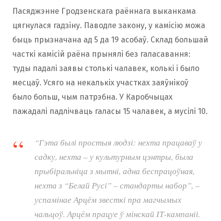
Пасяджэнне Гродзенскага раённага выканкама
цягнулася гадзіну. Паводле закону, у камісію можа
быць прызначана ад 5 да 19 асобаў. Склад большай
часткі камісій раёна прынялі без галасавання:
туды падалі заявы столькі чалавек, колькі і было
месцаў. Усяго на некалькіх участках заяўнікоў
было больш, чым патрэбна. У Каробчыцах
пажадалі падлічваць галасы 15 чалавек, а мусілі 10.
“Гэта былі простыя людзі: нехта працаваў у
садку, нехта – у культурным цэнтры, была
прыбіральніца з мытні, адна беспрацоўная,
нехта з “Белай Русі” – стандарты набор”, –
успамінае Арцём звесткі пра магчымых
чальцоў. Арцём працуе ў мінскай ІТ-кампаніі.