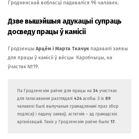
Гродненскай вобласці падаваліся 96 чалавек.
Дзве вышэйшыя адукацыі супраць
досведу працы ў камісіі
Гродзенцы
Арцём і Марта Ткачук
падавалі заявы
для працы ў камісіі ў вёсцы Каробчыцы, на
ўчастак №19.
Па Гродзенскім раёне для працы на
34
участках
для галасавання разглядалі
424
асобы. З іх
89
чалавекі былі вылучаныя грамадзянамі праз збор
подпісаў і падачу заяваў, астатнія – ад грамадскіх
арганізацый. Такіх у Гродзенскім раёне было
17
.