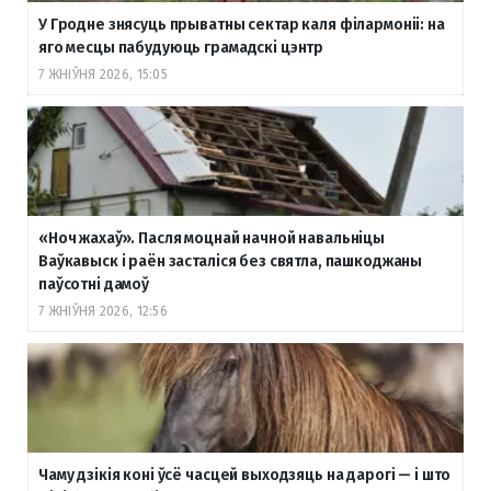
У Гродне знясуць прыватны сектар каля філармоніі: на
яго месцы пабудуюць грамадскі цэнтр
7 ЖНІЎНЯ 2026, 15:05
«Ноч жахаў». Пасля моцнай начной навальніцы
Ваўкавыск і раён засталіся без святла, пашкоджаны
паўсотні дамоў
7 ЖНІЎНЯ 2026, 12:56
Чаму дзікія коні ўсё часцей выходзяць на дарогі — і што