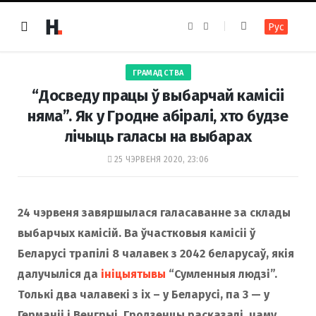
F
I
Рус
a
n
c
s
e
t
b
a
o
g
ГРАМАДСТВА
o
r
k
a
“Досведу працы ў выбарчай камісіі
m
няма”. Як у Гродне абіралі, хто будзе
лічыць галасы на выбарах
25 ЧЭРВЕНЯ 2020, 23:06
24 чэрвеня завяршылася галасаванне за склады
выбарчых камісій. Ва ўчастковыя камісіі ў
Беларусі трапілі 8 чалавек з 2042 беларусаў, якія
далучыліся да
ініцыятывы
“Сумленныя людзі”.
Толькі два чалавекі з іх – у Беларусі, па 3 — у
Германіі і Венгрыі. Гродзенцы расказалі, чаму