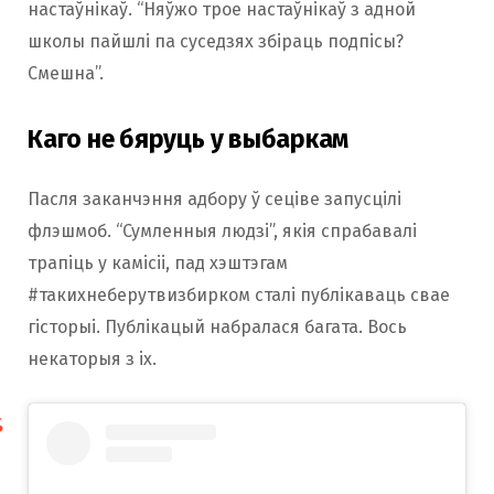
настаўнікаў. “Няўжо трое настаўнікаў з адной
школы пайшлі па суседзях збіраць подпісы?
Смешна”.
Каго не бяруць у выбаркам
Пасля заканчэння адбору ў сеціве запусцілі
флэшмоб. “Сумленныя людзі”, якія спрабавалі
трапіць у камісіі, пад хэштэгам
‪#‎такихнеберутвизбирком‬ сталі публікаваць свае
гісторыі. Публікацый набралася багата. Вось
некаторыя з іх.