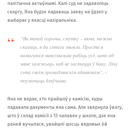
палітычна актыўнымі. Калі суд не задаволіць
скаргу, Яна будзе падаваць заяву на ўдзел у
выбарах у якасці назіральніка.
“Як такой горычы, смутку – няма, можна
сказаць, я да гэтага звыкла. Проста я
намагаюся максімальна рабіць усё, што ад
мяне залежыць, каб не застацца ў баку. Лічу
гэта сваім грамадзянскім абавязкам”, –
тлумачыць дзяўчына.
Яна не ведае, хто прайшоў у камісію, куды
падавала дакументы яна сама. Але звярнула ўвагу,
што ў склад камісіі з 13 чалавек у школе, дзе яна
раней вучылася, увайшлі шэсць вядомых ёй