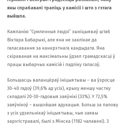
яны спрабавалі трапіць у камісіі і што з гэтага
выйшла.
Кампанію “Сумленныя людзі” зыніцыяваў штаб
Віктара Бабарыкі, але яна не заклікае да
галасавання за канкрэтнага кандыдата. Яна
скіраваная на максімальны ўдзел грамадскасці ў
працы выбарчых камісій і падліку галасоў.
Большасць валанцёраў ініцыятывы – ва ўзросце
30-40 гадоў (39,6% ад усіх), крыху меншу частку
складалі 20-30-гадовыя заяўнікі (33%). У 72,5%
заяўнікоў – вышэйшая адукацыя. Больш за палову
з усіх удзельнікаў ініцыятывы, чые заявы
зарэгістравалі, былі з Мінска (1182 чалавекі). З