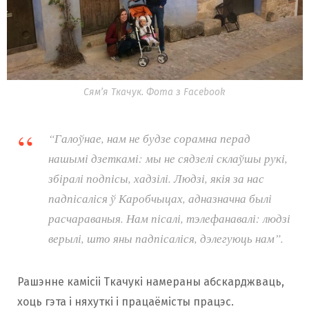
Сям’я Ткачук. Фота з Facebook
“Галоўнае, нам не будзе сорамна перад
нашымі дзеткамі: мы не сядзелі склаўшы рукі,
збіралі подпісы, хадзілі. Людзі, якія за нас
падпісаліся ў Каробчыцах, адназначна былі
расчараваныя. Нам пісалі, тэлефанавалі: людзі
верылі, што яны падпісаліся, дэлегуюць нам”.
Рашэнне камісіі Ткачукі намераны абскарджваць,
хоць гэта і няхуткі і працаёмісты працэс.