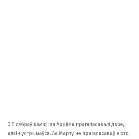
З 9 сябраў камісіі за Арцёма прагаласавалі двое,
адзін устрымаўся. За Марту не прагаласаваў ніхто,