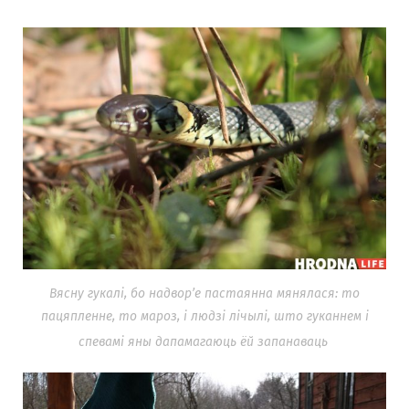
Вясну гукалі, бо надвор’е пастаянна мянялася: то
пацяпленне, то мароз, і людзі лічылі, што гуканнем і
спевамі яны дапамагаюць ёй запанаваць