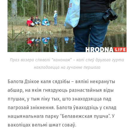
Праз возера спявалі “канонам” – калі спеў другога гурта
накладаецца на гучанне першага
Балота Дзікое каля сядзібы – вялікі некрануты
абшар, на якім гняздуюць разнастайныя віды
птушак, у тым ліку тых, што знаходзяцца пад
пагрозай знікнення. Балота ўваходзіць у склад
нацыянальнага парку “Белавежская пушча”. У
ваколіцах вельмі шмат соваў.