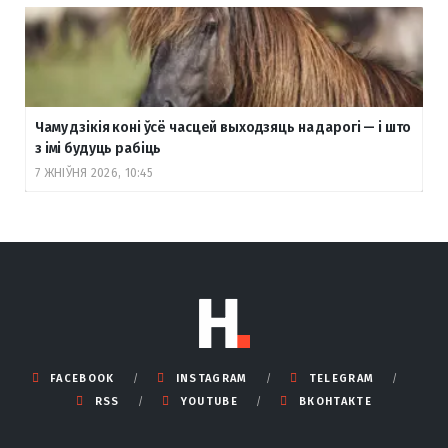
Чаму дзікія коні ўсё часцей выходзяць на дарогі — і што
з імі будуць рабіць
7 ЖНІЎНЯ 2026, 10:45
FACEBOOK
INSTAGRAM
TELEGRAM
RSS
YOUTUBE
ВКОНТАКТЕ