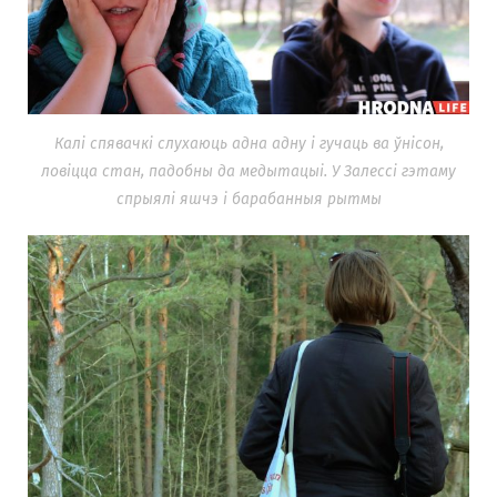
Калі спявачкі слухаюць адна адну і гучаць ва ўнісон,
ловіцца стан, падобны да медытацыі. У Залессі гэтаму
спрыялі яшчэ і барабанныя рытмы