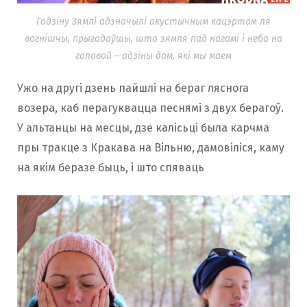
Гадзіну Зямлі адзначылі акустычным кацэртам ля
вогнішчы, прыгадаўшы, што зямля пад нагамі і неба на
галавой – адзіны дом, які мы маем
Ужо на другі дзень пайшлі на бераг ляснога
возера, каб перагуквацца песнямі з двух берагоў.
У альтанцы на месцы, дзе калісьці была карчма
пры тракце з Кракава на Вільню, дамовіліся, каму
на якім беразе быць, і што спяваць