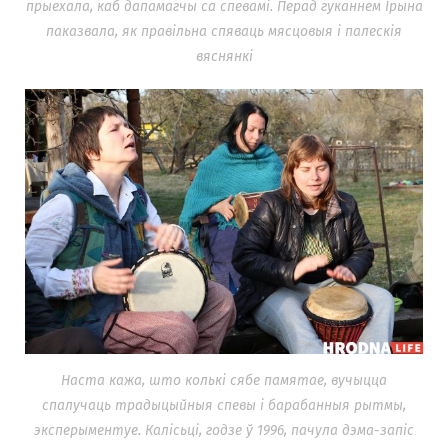
прыехала, каб дапамагчы са спевамі. Перад гуканнем Ірына
паказвала, як правільна спяваць мясцовыя і палескія
вяснянкі
Наста кажа, што колькі сябе памятае, вучыцца
спалучаць традыцыйныя спевы і барабанныя рытмы,
эксперыментуе. Калісьці, годзе ў 1996, пачула дэма-запіс