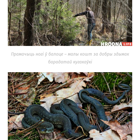
Прамачыць ногі ў балоце – малы кошт за добры здымак
барадатай кугакаўкі