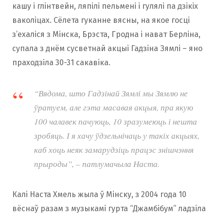
кашу і глінтвейн, ляпілі пельмені і гулялі па дзікіх
ваколіцах. Сёлета гуканне вясны, на якое госці
з’ехаліся з Мінска, Брэста, Гродна і нават Берліна,
супала з днём сусветнай акцыі Гадзіна Зямлі – яно
праходзіла 30-31 сакавіка.
“Вядома, што Гадзінай Зямлі мы Зямлю не
ўратуем, але гэта масавая акцыя, пра якую
100 чалавек пачуюць, 10 зразумеюць і нешта
зробяць. І я хачу ўдзельнічаць у такіх акцыях,
каб хоць неяк замарудзіць працэс знішчэння
прыроды”, – патлумачыла Наста.
Калі Наста Хмель жыла ў Мінску, з 2004 года 10
вёснаў разам з музыкамі гурта “Джамбібум” ладзіла