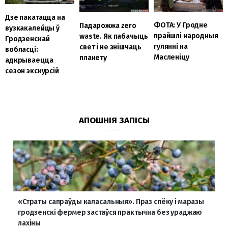
Дзе пакатацца на
ФОТА: У Гродне
Падарожжа zero
вузкакалейцы ў
прайшлі народныя
waste. Як пабачыць
Гродзенскай
гулянні на
свет і не знішчаць
вобласці:
Масленіцу
планету
адкрываецца
сезон экскурсій
АПОШНІЯ ЗАПІСЫ
«Страты сапраўды каласальныя». Праз спёку і маразы
гродзенскі фермер застаўся практычна без ураджаю
лахіны