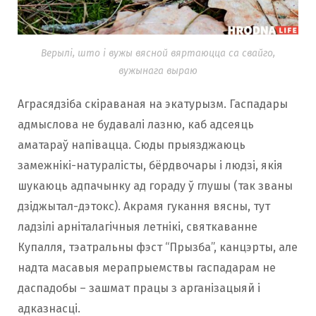
Верылі, што і вужы вясной вяртаюцца са свайго,
вужынага выраю
Аграсядзіба скіраваная на экатурызм. Гаспадары
адмыслова не будавалі лазню, каб адсеяць
аматараў напівацца. Сюды прыязджаюць
замежнікі-натуралісты, бёрдвочары і людзі, якія
шукаюць адпачынку ад гораду ў глушы (так званы
дзіджытал-дэтокс). Акрамя гукання вясны, тут
ладзілі арніталагічныя летнікі, святкаванне
Купалля, тэатральны фэст “Прызба”, канцэрты, але
надта масавыя мерапрыемствы гаспадарам не
даспадобы – зашмат працы з арганізацыяй і
адказнасці.