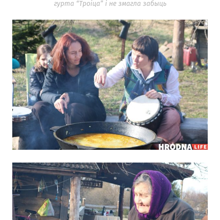
гурта “Троіца” і не змагла забыць