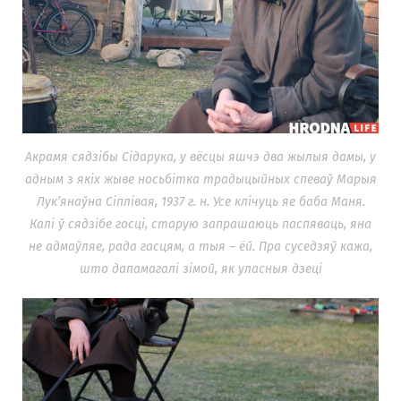
Акрамя сядзібы Сідарука, у вёсцы яшчэ два жылыя дамы, у
адным з якіх жыве носьбітка традыцыйных спеваў Марыя
Лук’янаўна Сіплівая, 1937 г. н. Усе клічуць яе баба Маня.
Калі ў сядзібе госці, старую запрашаюць паспяваць, яна
не адмаўляе, рада гасцям, а тыя – ёй. Пра суседзяў кажа,
што дапамагалі зімой, як уласныя дзеці