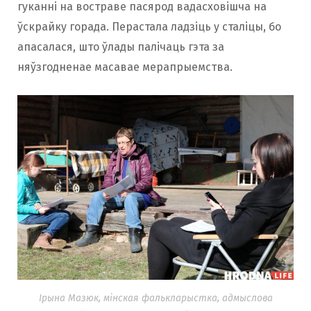
гуканні на востраве пасярод вадасховішча на
ўскрайку горада. Перастала ладзіць у сталіцы, бо
апасалася, што ўлады палічаць гэта за
няўзгодненае масавае мерапрыемства.
Ірына Мазюк, мінская фалькларыстка, адмыслова