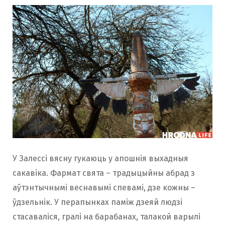
У Залессі вясну гукаюць у апошнія выхадныя
сакавіка. Фармат свята – традыцыйны абрад з
аўтэнтычнымі веснавымі спевамі, дзе кожны –
ўдзельнік. У перапынках паміж дзеяй людзі
стасаваліся, гралі на барабанах, талакой варылі