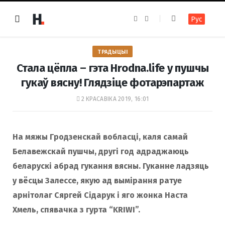
F
I
Рус
a
n
c
s
e
t
b
a
o
g
ТРАДЫЦЫІ
o
r
k
a
Стала цёпла – гэта Hrodna.life у пушчы
m
гукаў вясну! Глядзіце фотарэпартаж
2 КРАСАВІКА 2019, 16:01
На мяжы Гродзенскай вобласці, каля самай
Белавежскай пушчы, другі год адраджаюць
беларускі абрад гукання вясны. Гуканне ладзяць
у вёсцы Залессе, якую ад вымірання ратуе
арнітолаг Сяргей Сідарук і яго жонка Наста
Хмель, спявачка з гурта “KRIWI”.