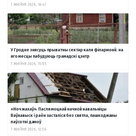
7 ЖНІЎНЯ 2026, 16:47
У Гродне знясуць прыватны сектар каля філармоніі: на
яго месцы пабудуюць грамадскі цэнтр
7 ЖНІЎНЯ 2026, 15:05
«Ноч жахаў». Пасля моцнай начной навальніцы
Ваўкавыск і раён засталіся без святла, пашкоджаны
паўсотні дамоў
7 ЖНІЎНЯ 2026, 12:56