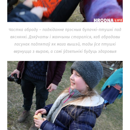
Частка абраду – падкіданне прэсныя булачкі-птушкі пад
вяснянкі. Дзяўчаты і жанчыны стараліся, каб абрадавы
ласунак падлятаў як мага вышэй, тады ўсе птушкі
вернуцца з выраю, а самі ўдзельнікі будуць здаровыя