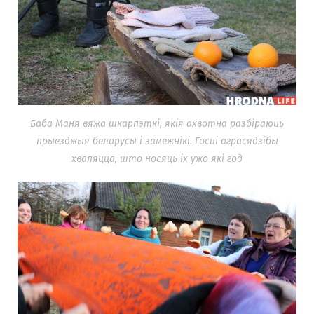
Баба Маня вяжа шкарпэткі, якія ахвотна разбіраюць
прыезджыя беларусы і замежнікі. Госці аграсядзібы
хваляцца, што носяць іх ужо які год