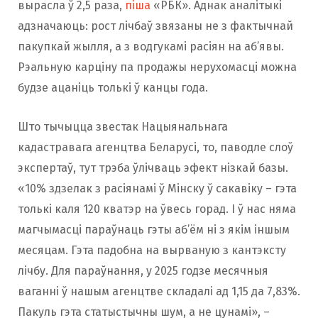
вырасла ў 2,5 раза,
піша
«РБК». Аднак аналітыкі
адзначаюць: рост лічбаў звязаны не з фактычнай
пакупкай жылля, а з водгукамі расіян на аб’явы.
Рэальную карціну па продажы нерухомасці можна
будзе ацаніць толькі ў канцы года.
Што тычыцца звестак Нацыянальнага
кадастравага агенцтва Беларусі, то, паводле слоў
экспертаў, тут трэба ўлічваць эфект нізкай базы.
«10% здзелак з расіянамі ў Мінску ў сакавіку – гэта
толькі каля 120 кватэр на ўвесь горад. І ў нас няма
магчымасці параўнаць гэты аб’ём ні з якім іншым
месяцам. Гэта падобна на вырваную з кантэксту
лічбу. Для параўнання, у 2025 годзе месячныя
ваганні ў нашым агенцтве складалі ад 1,15 да 7,83%.
Пакуль гэта статыстычны шум, а не цунамі», –