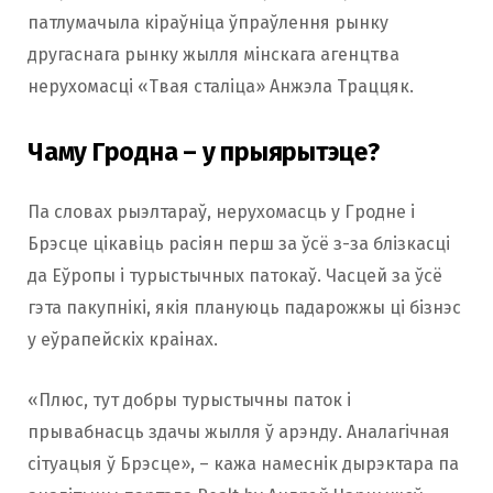
патлумачыла кіраўніца ўпраўлення рынку
другаснага рынку жылля мінскага агенцтва
нерухомасці «Твая сталіца» Анжэла Траццяк.
Чаму Гродна – у прыярытэце?
Па словах рыэлтараў, нерухомасць у Гродне і
Брэсце цікавіць расіян перш за ўсё з-за блізкасці
да Еўропы і турыстычных патокаў. Часцей за ўсё
гэта пакупнікі, якія плануюць падарожжы ці бізнэс
у еўрапейскіх краінах.
«Плюс, тут добры турыстычны паток і
прывабнасць здачы жылля ў арэнду. Аналагічная
сітуацыя ў Брэсце», – кажа намеснік дырэктара па