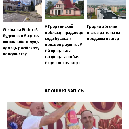
У Гродзенскай
Гродна абганяе
Wirtualna Białoruś:
вобласці прадаюць
іншыя рэгіёны па
будынак «Мацежы
сядзібу амаль
продажы кватэр
школьнай» хочуць
векавой даўніны. У
аддаць расійскаму
ёй працавала
консульству
гасцініца, а побач
ёсць тэнісны корт
АПОШНІЯ ЗАПІСЫ