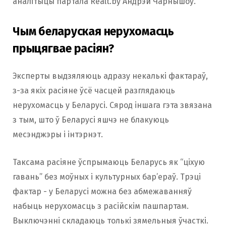
аналітыцы партала Realt.by Андрэй Чарнышоў.
Чым беларуская нерухомасць
прыцягвае расіян?
Эксперты выдзяляюць адразу некалькі фактараў,
з-за якіх расіяне ўсё часцей разглядаюць
нерухомасць у Беларусі. Сярод іншага гэта звязана
з тым, што ў Беларусі яшчэ не блакуюць
месэнджэры і інтэрнэт.
Таксама расіяне ўспрымаюць Беларусь як “ціхую
гавань” без моўных і культурных бар’ераў. Трэці
фактар ​​- у Беларусі можна без абмежаванняў
набыць нерухомасць з расійскім пашпартам.
Выключэнні складаюць толькі зямельныя ўчасткі.