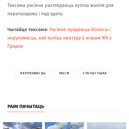
Таксама расіяне разглядаюць куплю жылля для
перапродажу і пад здачу.
Чытайце таксама:
Расіяне прадаюць бізнесы і
нерухомасць, каб купіць кватэру ў новым ЖК у
Гродне
НЕРУХОМАСЦЬ
РАСІЯ
СТАТЫСТЫКА
РАІМ ПАЧЫТАЦЬ