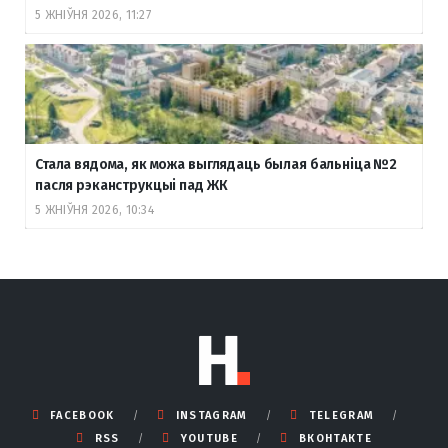
5 ЖНІЎНЯ 2026, 11:27
Стала вядома, як можа выглядаць былая бальніца №2
пасля рэканструкцыі пад ЖК
5 ЖНІЎНЯ 2026, 10:34
FACEBOOK
INSTAGRAM
TELEGRAM
RSS
YOUTUBE
ВКОНТАКТЕ