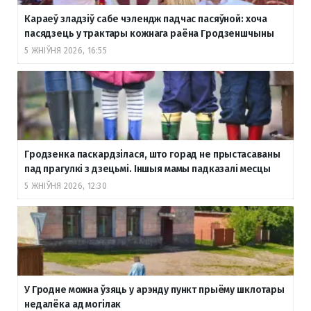
Караеў зладзіў сабе чэлендж падчас пасяўной: хоча
пасядзець у трактары кожнага раёна Гродзеншчыны
5 ЖНІЎНЯ 2026, 16:55
Гродзенка паскардзілася, што горад не прыстасаваны
пад прагулкі з дзецьмі. Іншыя мамы падказалі месцы
5 ЖНІЎНЯ 2026, 12:30
У Гродне можна ўзяць у арэнду пункт прыёму шклотары
недалёка ад могілак