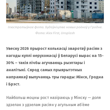
Ілюстратыўнае фота. Будаўніцтва новых раёнаў у Гродне.
Фота: Alex First, Unsplash
Увесну 2026 прырост колькасці зваротаў расіян з
нагоды куплі нерухомасці ў Беларусі вырас на 15-
30% – такія лічбы агучваюць рыэлтары і
аналітыкі. Сярод самых прыярытэтных
напрамкаў вылучаюць тры гарады: Мінск, Гродна
і Брэст.
Найбольш моцны рост назіраюць у Мінску — доля
здзелак з удзелам расіян у агульным аб’ёме