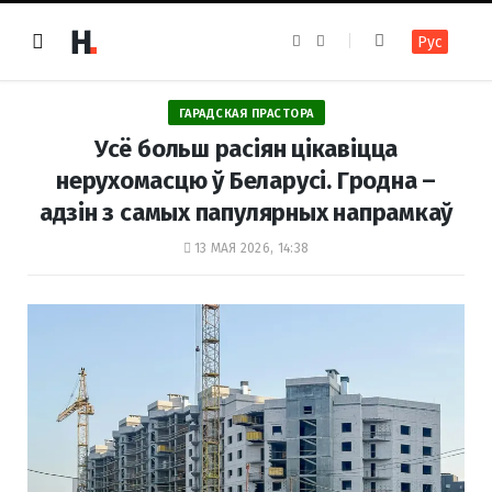
F
I
Рус
a
n
c
s
e
t
b
a
o
g
ГАРАДСКАЯ ПРАСТОРА
o
r
k
a
Усё больш расіян цікавіцца
m
нерухомасцю ў Беларусі. Гродна –
адзін з самых папулярных напрамкаў
13 МАЯ 2026, 14:38