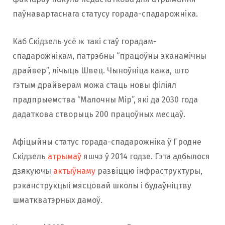
паўнавартаснага статусу горада-спадарожніка.
Каб Скідзель усё ж такі стаў горадам-
спадарожнікам, патрэбны “працоўны эканамічны
драйвер”, лічыць Швец. Чыноўніца кажа, што
гэтым драйверам можа стаць новы філіял
прадпрыемства “Малочны Мір”, які да 2030 года
дадаткова створыць 200 працоўных месцаў.
Афіцыйны статус горада-спадарожніка ў Гродне
Скідзель
атрымаў
яшчэ ў 2014 годзе. Гэта адбылося
дзякуючы
актыўнаму
развіццю інфраструктуры,
рэканструкцыі мясцовай школы і будаўніцтву
шматкватэрных дамоў.