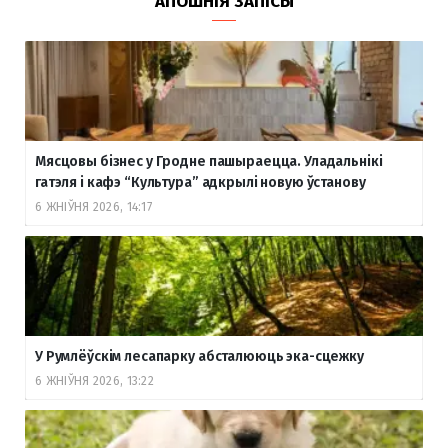
АПОШНІЯ ЗАПІСЫ
Мясцовы бізнес у Гродне пашыраецца. Уладальнікі
гатэля і кафэ “Культура” адкрылі новую ўстанову
6 ЖНІЎНЯ 2026, 14:17
У Румлёўскім лесапарку абсталююць эка-сцежку
6 ЖНІЎНЯ 2026, 13:22