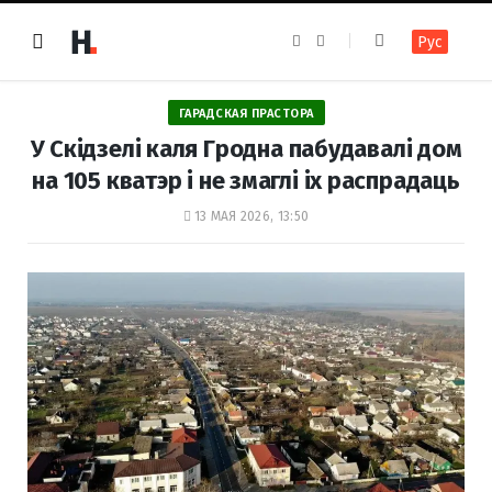
F
I
Рус
a
n
c
s
e
t
b
a
o
g
ГАРАДСКАЯ ПРАСТОРА
o
r
k
a
У Скідзелі каля Гродна пабудавалі дом
m
на 105 кватэр і не змаглі іх распрадаць
13 МАЯ 2026, 13:50