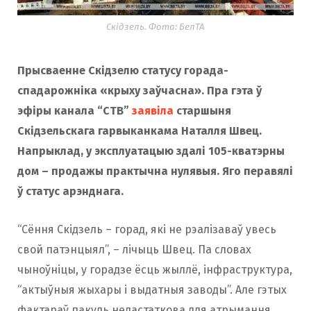
Скідзель. Фота: БелТА
Прысваенне Скідзелю статусу горада-
спадарожніка «крыху заўчасна». Пра гэта ў
эфіры канала “СТВ”
заявіла
старшыня
Скідзельскага гарвыканкама Наталля Швец.
Напрыклад, у эксплуатацыю здалі 105-кватэрны
дом – продажы практычна нулявыя. Яго перавялі
ў статус арэнднага.
“Сёння Скідзель – горад, які не рэалізаваў увесь
свой патэнцыял”, – лічыць Швец. Па словах
чыноўніцы, у горадзе ёсць жыллё, інфраструктура,
“актыўныя жыхары і выдатныя заводы”. Але гэтых
фактараў пакуль недастаткова для атрымання