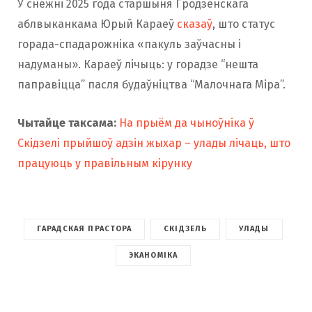
У снежні 2025 года старшыня Гродзенскага
аблвыканкама Юрый Караеў
сказаў
, што статус
горада-спадарожніка «пакуль заўчасны і
надуманы». Караеў лічыць: у горадзе “нешта
паправіцца” пасля будаўніцтва “Малочнага Міра”.
Чытайце таксама:
На прыём да чыноўніка ў
Скідзелі прыйшоў адзін жыхар – улады лічаць, што
працуюць у правільным кірунку
ГАРАДСКАЯ ПРАСТОРА
СКІДЗЕЛЬ
УЛАДЫ
ЭКАНОМІКА