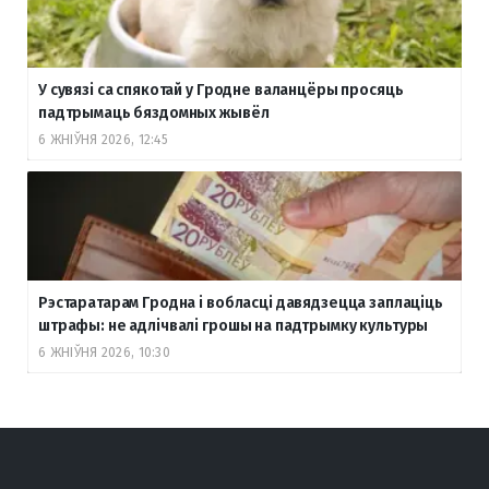
У сувязі са спякотай у Гродне валанцёры просяць
падтрымаць бяздомных жывёл
6 ЖНІЎНЯ 2026, 12:45
Рэстаратарам Гродна і вобласці давядзецца заплаціць
штрафы: не адлічвалі грошы на падтрымку культуры
6 ЖНІЎНЯ 2026, 10:30