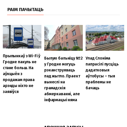
РАІМ ПАЧЫТАЦЬ
Прыпынкаў з Wi-Fi ў
Улад Слоніма
Былую бальніцу №2
Гродне пакуль не
папрасілі пусціць
у Гродне могуць
стане больш. На
дадатковыя
рэканструяваць
аўкцыён з
аўтобусы – тыя
пад жытло. Праект
продажам права
праблемы не
вынеслі на
арэнды ніхто не
бачаць
грамадскія
заявіўся
абмеркаванні, але
інфармацыі няма