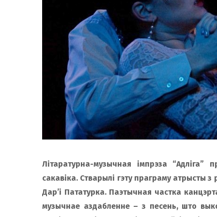
Літаратурна-музычная імпрэза “Адліга”
сакавіка. Стварылі гэту праграму атрысты з
Дар’і Пататурка. Паэтычная частка канцэрт
музычнае аздабленне – з песень, што выко