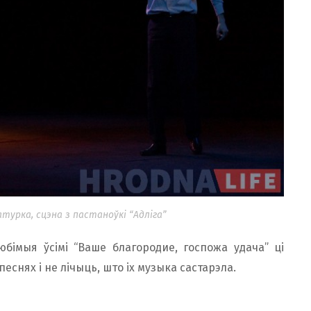
турка, сцэна з пастаноўкі “Адліга”
юбімыя ўсімі “Ваше благородие, госпожа удача” ці
еснях і не лічыць, што іх музыка састарэла.