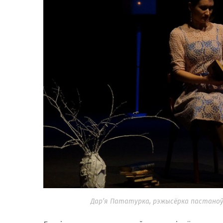
Дар’я Пататурка, рэжысёрка пастаноўк