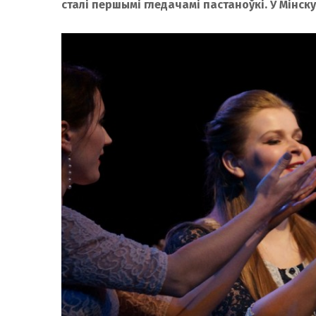
сталі першымі гледачамі пастаноўкі. У Мінску