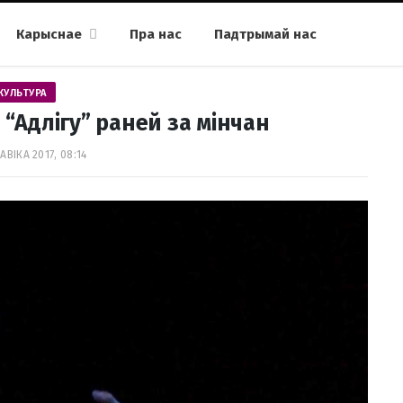
Карыснае
Пра нас
Падтрымай нас
КУЛЬТУРА
“Адлігу” раней за мінчан
АВІКА 2017, 08:14