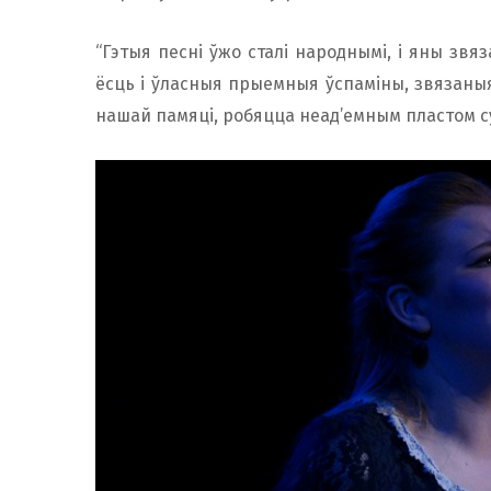
“Гэтыя песні ўжо сталі народнымі, і яны звяз
ёсць і ўласныя прыемныя ўспаміны, звязаныя 
нашай памяці, робяцца неад’емным пластом с