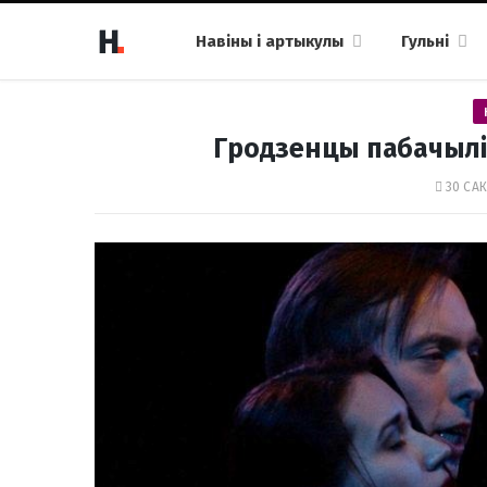
Навіны і артыкулы
Гульні
Гродзенцы пабачылі 
30 САК