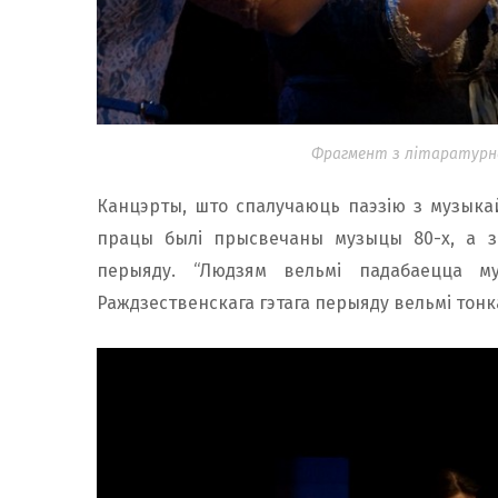
Фрагмент з літаратурна
Канцэрты, што спалучаюць паэзію з музыкай
працы былі прысвечаны музыцы 80-х, а з
перыяду. “Людзям вельмі падабаецца му
Раждзественскага гэтага перыяду вельмі тонк