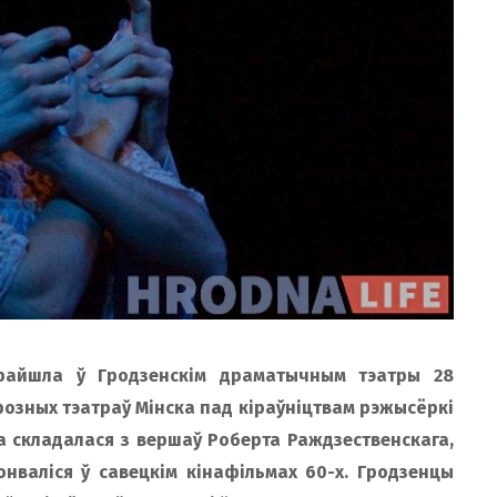
 прайшла ў Гродзенскім драматычным тэатры 28
 розных тэатраў Мінска пад кіраўніцтвам рэжысёркі
а складалася з вершаў Роберта Раждзественскага,
нваліся ў савецкім кінафільмах 60-х. Гродзенцы