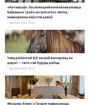
«Ноч жахаў». Пасля моцнай начной навальніцы
Ваўкавыск і раён засталіся без святла,
пашкоджаны паўсотні дамоў
7 ЖНІЎНЯ 2026, 12:56
Чаму дзікія коні ўсё часцей выходзяць на
дарогі — і што з імі будуць рабіць
7 ЖНІЎНЯ 2026, 10:45
Мясцовы бізнес у Гродне пашыраецца.