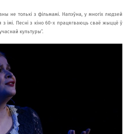
аны не толькі з фільмамі. Напэўна, у многіх людзей
з імі. Песні з кіно 60-х працягваюць сваё жыццё ў
учаснай культуры”.