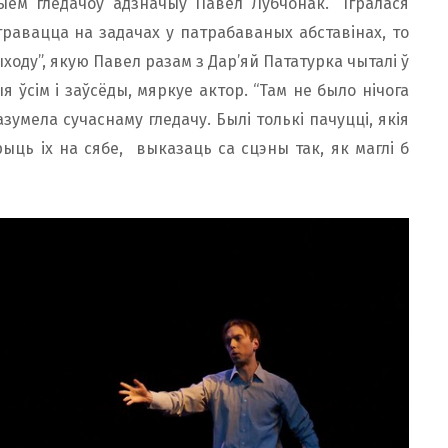
ыём гледачоў адзначыў Павел Лубчонак. “Ігралася
равацца на задачах у патрабаваных абставінах, то
ходу”, якую Павел разам з Дар’яй Пататурка чыталі ў
 ўсім і заўсёды, мяркуе актор. “Там не было нічога
зумела сучаснаму гледачу. Былі толькі пачуцці, якія
ыць іх на сябе, выказаць са сцэны так, як маглі б