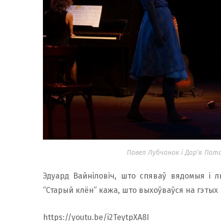
Павел Лубчанок і Дар’я Пата
Эдуард Вайніловіч, што спяваў вядомыя і л
“Старый клён” кажа, што выхоўваўся на гэтых п
https://youtu.be/i2TeytpXA8I