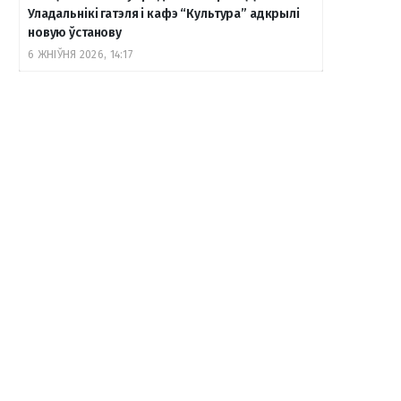
Уладальнікі гатэля і кафэ “Культура” адкрылі
новую ўстанову
6 ЖНІЎНЯ 2026, 14:17