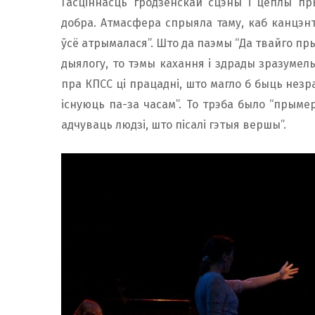
Гасціннасць гродзенскай сцэны і цёплы пр
добра. Атмасфера спрыяла таму, каб канцэнт
ўсё атрымалася”. Што да паэмы “Да твайго пры
дыялогу, то тэмы кахання і здрады зразумелыя
пра КПСС ці працадні, што магло б быць незра
існуюць па-за часам”. То трэба было “прымер
адчуваць людзі, што пісалі гэтыя вершы”.