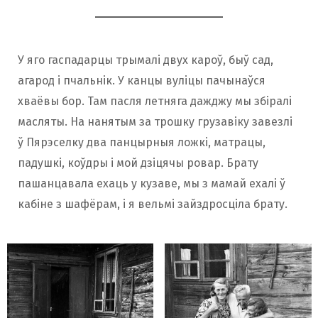
У яго гаспадарцы трымалі двух кароў, быў сад,
агарод і пчальнік. У канцы вуліцы пачынаўся
хваёвы бор. Там пасля летняга дажджу мы збіралі
масляты. На нанятым за трошку грузавіку завезлі
ў Пярэселку два панцырныя ложкі, матрацы,
падушкі, коўдры і мой дзіцячы ровар. Брату
пашанцавала ехаць у кузаве, мы з мамай ехалі ў
кабіне з шафёрам, і я вельмі зайздросціла брату.