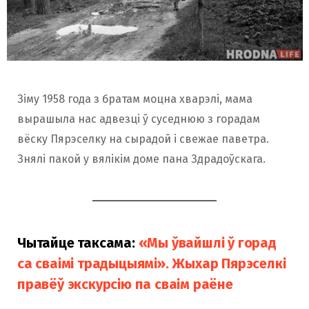
Зіму 1958 года з братам моцна хварэлі, мама
вырашыла нас адвезці ў суседнюю з горадам
вёску Пярэселку на сырадой і свежае паветра.
Знялі пакой у вялікім доме пана Здрадоўскага.
Чытайце таксама:
«Мы ўвайшлі ў горад
са сваімі традыцыямі». Жыхар Пярэселкі
правёў экскурсію па сваім раёне