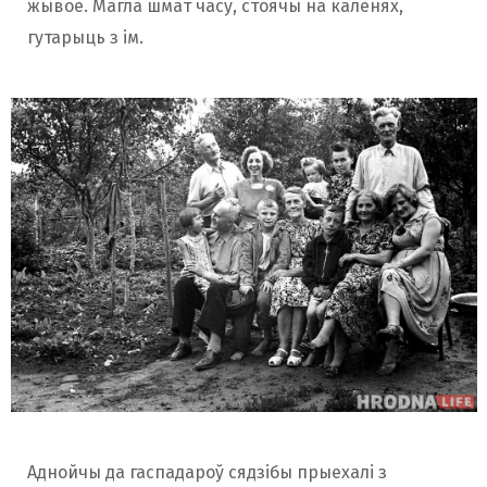
жывое. Магла шмат часу, стоячы на ​​каленях,
гутарыць з ім.
Аднойчы да гаспадароў сядзібы прыехалі з