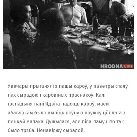
Увечары прыганялі з пашы кароў, у паветры стаяў
пах сырадою і каровіных праснакоў. Калі
гаспадыня пані Ядвіга падоіць кароў, маёй
абавязкам было выпіць поўную кружку цёплага з
пенкай малака. Душылася, але піла, таму што так
было трэба. Ненавіджу сырадой.