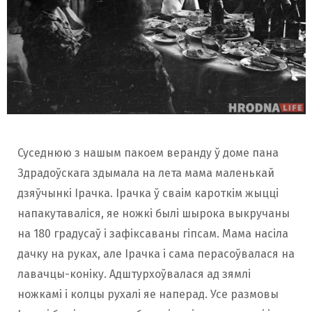
Суседнюю з нашым пакоем веранду ў доме пана
Здрадоўскага здымала на лета мама маленькай
дзяўчынкі Ірачка. Ірачка ў сваім кароткім жыцці
напакутаваліся, яе ножкі былі шырока выкручаны
на 180 градусаў і зафіксаваны гіпсам. Мама насіла
дачку на руках, але Ірачка і сама перасоўвалася на
лавачцы-коніку. Адштурхоўвалася ад зямлі
ножкамі і колцы рухалі яе наперад. Усе размовы