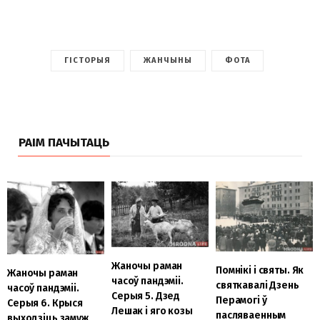
ГІСТОРЫЯ
ЖАНЧЫНЫ
ФОТА
РАІМ ПАЧЫТАЦЬ
Жаночы раман
Помнікі і святы. Як
Жаночы раман
часоў пандэміі.
святкавалі Дзень
часоў пандэміі.
Серыя 5. Дзед
Перамогі ў
Cерыя 6. Крыся
Лешак і яго козы
пасляваенным
выходзіць замуж