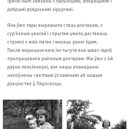
Ірачкі былі звязаны з бальніцамі, аперацыямі і
добрымі дзядзькамі хірургамі.
Яна ўжо тады вырашыла стаць доктарам, з
сур’ёзным увагай і спрытам умела даставаць
стрэмкі з маіх пятак і мазаць ранкі ёдам.
Пасля медыцынскага інстытута яна шмат гадоў
прапрацавала раённым доктарам. Мы ўжо з ёй
даўно пенсіянеркі, але нашы апавяданні
напоўнены светлымі ўспамінамі аб нашым
дзяцінстве ў Пярэселцы.