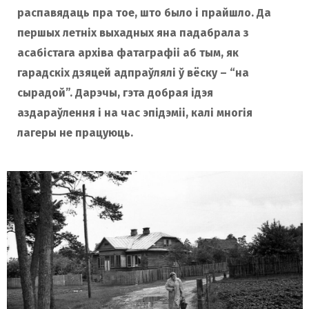
распавядаць пра тое, што было і прайшло. Да
першых летніх выхадных яна падабрала з
асабістага архіва фатаграфіі аб тым, як
гарадскіх дзяцей адпраўлялі ў вёску – “на
сырадой”. Дарэчы, гэта добрая ідэя
аздараўлення і на час эпідэміі, калі многія
лагеры не працуюць.