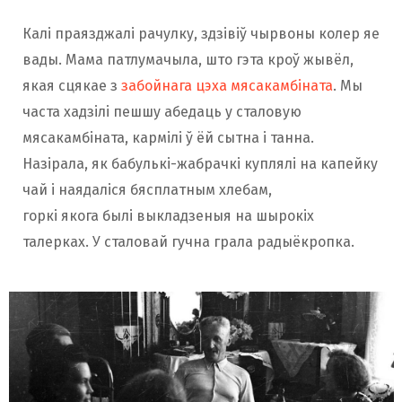
Калі праязджалі рачулку, здзівіў чырвоны колер яе
вады. Мама патлумачыла, што гэта кроў жывёл,
якая сцякае з
забойнага цэха мясакамбіната
. Мы
часта хадзілі пешшу абедаць у сталовую
мясакамбіната, кармілі ў ёй сытна і танна.
Назірала, як бабулькі-жабрачкі куплялі на капейку
чай і наядаліся бясплатным хлебам,
горкі якога былі выкладзеныя на шырокіх
талерках. У сталовай гучна грала радыёкропка.