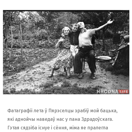
Фатаграфіі лета ў Пярэселцы зрабіў мой бацька,
які аднойчы наведаў нас у пана Здрадоўскага.
Гэтая сядзіба існуе і сёння, міма яе пралегла