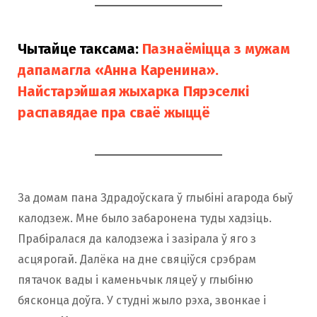
Чытайце таксама:
Пазнаёміцца з мужам
дапамагла «Анна Каренина».
Найстарэйшая жыхарка Пярэселкі
распавядае пра сваё жыццё
За домам пана Здрадоўскага ў глыбіні агарода быў
калодзеж. Мне было забаронена туды хадзіць.
Прабіралася да калодзежа і зазірала ў яго з
асцярогай. Далёка на дне свяціўся срэбрам
пятачок вады і каменьчык ляцеў у глыбіню
бясконца доўга. У студні жыло рэха, звонкае і