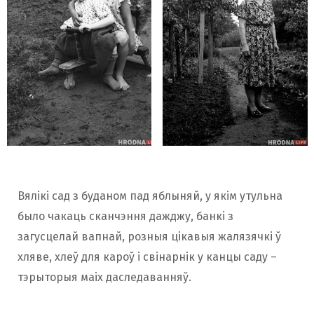
Вялікі сад з буданом пад яблыняй, у якім утульна
было чакаць сканчэння дажджу, банкі з
загусцелай вапнай, розныя цікавыя жалязячкі ў
хляве, хлеў для кароў і свінарнік у канцы саду –
тэрыторыя маіх даследаванняў.