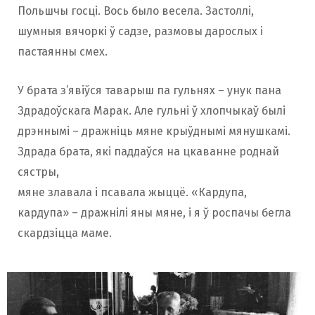
Польшчы госці. Вось было весела. Застоллі,
шумныя вячоркі ў садзе, размовы дарослых і
пастаянны смех.
У брата з’явіўся таварыш па гульнях – унук пана
Здрадоўскага Марак. Але гульні ў хлопчыкаў былі
дрэннымі – дражніць мяне крыўднымі мянушкамі.
Здрада брата, які паддаўся на цкаванне роднай
сястры,
мяне злавала і псавала жыццё. «Кардупа,
кардупа» – дражнілі яны мяне, і я ў роспачы бегла
скардзіцца маме.