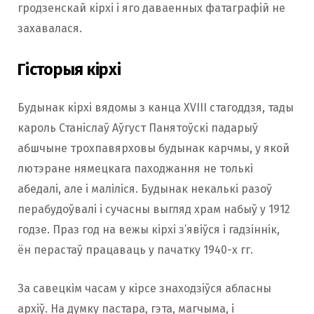
гродзенскай кірхі і яго даваенных фатаграфій не
захавалася.
Гісторыя кірхі
Будынак кірхі вядомы з канца XVIII стагоддзя, тады
кароль Станіслаў Аўгуст Панятоўскі падарыў
абшчыне трохпавярховы будынак карчмы, у якой
лютэране нямецкага паходжання не толькі
абедалі, але і маліліся. Будынак некалькі разоў
перабудоўвалі і сучасны выгляд храм набыў у 1912
годзе. Праз год на вежы кірхі з’явіўся і гадзіннік,
ён перастаў працаваць у пачатку 1940-х гг.
За савецкім часам у кірсе знаходзіўся абласны
архіў. На думку пастара, гэта, магчыма, і