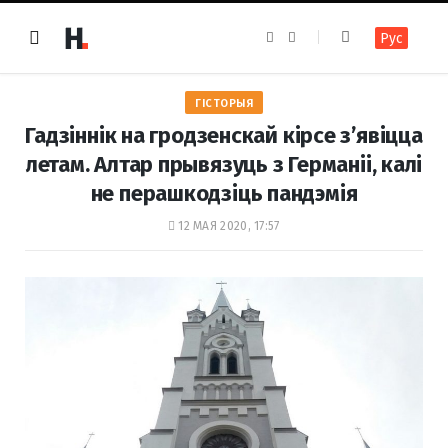
F
I
Рус
a
n
c
s
e
t
b
a
o
g
ГІСТОРЫЯ
o
r
k
a
Гадзіннік на гродзенскай кірсе з’явіцца
m
летам. Алтар прывязуць з Германіі, калі
не перашкодзіць пандэмія
12 МАЯ 2020, 17:57