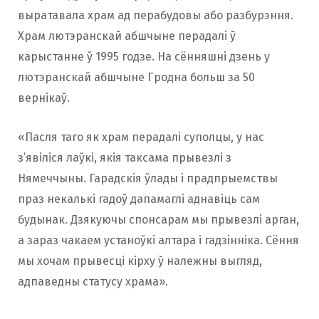
выратавала храм ад перабудовы або разбурэння.
Храм лютэранскай абшчыне перадалі ў
карыстанне ў 1995 годзе. На сённяшні дзень у
лютэранскай абшчыне Гродна больш за 50
вернікаў.
«Пасля таго як храм перадалі суполцы, у нас
з’явіліся лаўкі, якія таксама прывезлі з
Нямеччыны. Гарадскія ўлады і прадпрыемствы
праз некалькі гадоў дапамаглі аднавіць сам
будынак. Дзякуючы спонсарам мы прывезлі арган,
а зараз чакаем устаноўкі алтара і гадзінніка. Сёння
мы хочам прывесці кірху ў належны выгляд,
адпаведны статусу храма».