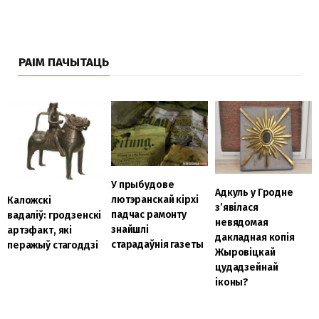
РАІМ ПАЧЫТАЦЬ
У прыбудове
Адкуль у Гродне
лютэранскай кірхі
Каложскі
з’явілася
падчас рамонту
вадаліў: гродзенскі
невядомая
знайшлі
артэфакт, які
дакладная копія
старадаўнія газеты
перажыў стагоддзі
Жыровіцкай
цудадзейнай
іконы?