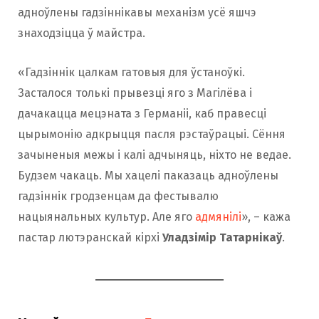
адноўлены гадзіннікавы механізм усё яшчэ
знаходзіцца ў майстра.
«Гадзіннік цалкам гатовыя для ўстаноўкі.
Засталося толькі прывезці яго з Магілёва і
дачакацца мецэната з Германіі, каб правесці
цырымонію адкрыцця пасля рэстаўрацыі. Сёння
зачыненыя межы і калі адчыняць, ніхто не ведае.
Будзем чакаць. Мы хацелі паказаць адноўлены
гадзіннік гродзенцам да фестывалю
нацыянальных культур. Але яго
адмянілі
», – кажа
пастар лютэранскай кірхі
Уладзімір Татарнікаў
.