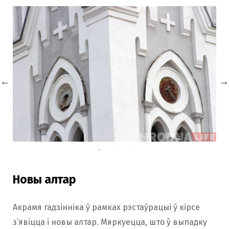
Новы алтар
Акрамя гадзінніка ў рамках рэстаўрацыі ў кірсе
з’явіцца і новы алтар. Мяркуецца, што ў выпадку