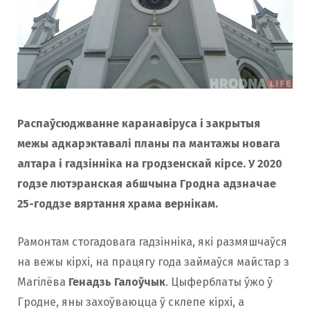
Распаўсюджванне каранавіруса і закрытыя
межы адкарэктавалі планы па мантажы новага
алтара і гадзінніка на гродзенскай кірсе. У 2020
годзе лютэранская абшчына Гродна адзначае
25-годдзе вяртання храма вернікам.
Рамонтам стогадовага гадзінніка, які размяшчаўся
на вежы кірхі, на працягу года займаўся майстар з
Магілёва
Генадзь Галоўчык
. Цыферблаты ўжо ў
Гродне, яны захоўваюцца ў склепе кірхі, а