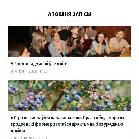
АПОШНІЯ ЗАПІСЫ
У Гродне адмянілі ўсе квізы
9 ЖНІЎНЯ 2026, 11:03
«Страты сапраўды каласальныя». Праз спёку і маразы
гродзенскі фермер застаўся практычна без ураджаю
лахіны
7 ЖНІЎНЯ 2026, 16:47