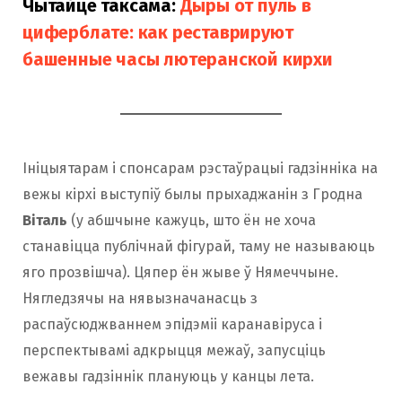
Чытайце таксама:
Дыры от пуль в
циферблате: как реставрируют
башенные часы лютеранской кирхи
Ініцыятарам і спонсарам рэстаўрацыі гадзінніка на
вежы кірхі выступіў былы прыхаджанін з Гродна
Віталь
(у абшчыне кажуць, што ён не хоча
станавіцца публічнай фігурай, таму не называюць
яго прозвішча). Цяпер ён жыве ў Нямеччыне.
Нягледзячы на ​​нявызначанасць з
распаўсюджваннем эпідэміі каранавіруса і
перспектывамі адкрыцця межаў, запусціць
вежавы гадзіннік плануюць у канцы лета.