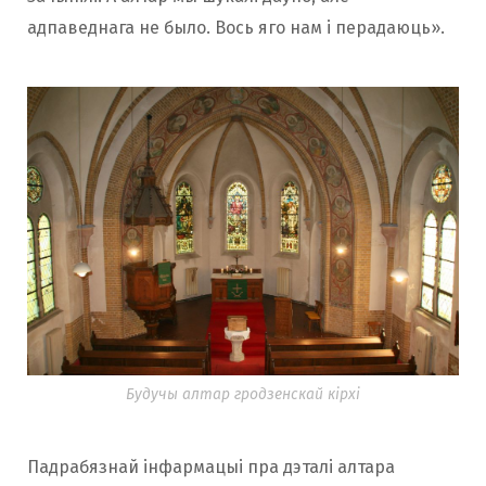
адпаведнага не было. Вось яго нам і перадаюць».
Будучы алтар гродзенскай кірхі
Падрабязнай інфармацыі пра дэталі алтара