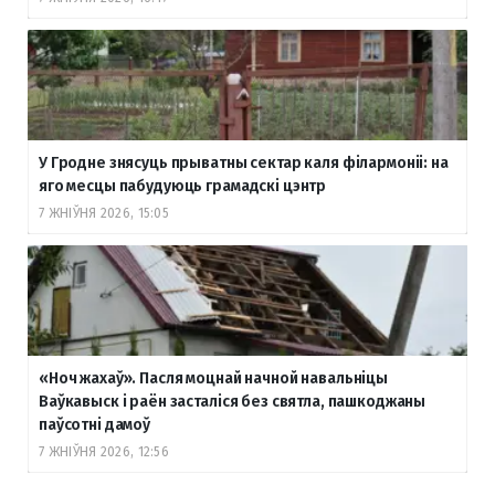
У Гродне знясуць прыватны сектар каля філармоніі: на
яго месцы пабудуюць грамадскі цэнтр
7 ЖНІЎНЯ 2026, 15:05
«Ноч жахаў». Пасля моцнай начной навальніцы
Ваўкавыск і раён засталіся без святла, пашкоджаны
паўсотні дамоў
7 ЖНІЎНЯ 2026, 12:56