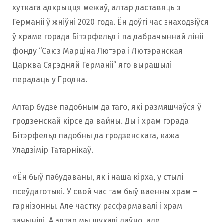
хуткага адкрыцця межаў, алтар даставяць з
Германіі ў жніўні 2020 года. Ён доўгі час знаходзіўся
ў храме горада Бітэрфельд і па дабрачыннай лініі
фонду “Саюз Марціна Лютэра і Лютэранская
Царква Сярэдняй Германіі” яго вырашылі
перадаць у Гродна.
Алтар будзе падобным да таго, які размяшчаўся ў
гродзенскай кірсе да вайны. Ды і храм горада
Бітэрфельд падобны да гродзенскага, кажа
Уладзімір Татарнікаў.
«Ён быў пабудаваны, як і наша кірха, у стылі
псеўдаготыкі. У свой час там быў ваенны храм –
гарнізонны. Але частку расфармавалі і храм
зачынілі. А алтар мы шукалі даўно, але