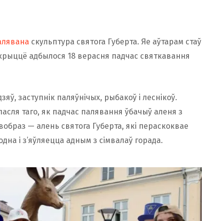
алявана
скульптура святога Губерта. Яе аўтарам стаў
дкрыццё адбылося 18 верасня падчас святкавання
дзяў, заступнік паляўнічых, рыбакоў і леснікоў.
асля таго, як падчас палявання ўбачыў аленя з
вобраз — алень святога Губерта, які пераскоквае
дна і з’яўляецца адным з сімвалаў горада.