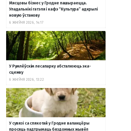
Мясцовы бізнес у Гродне пашыраецца.
Уладальнікі гатэля і кафэ “Культура” адкрылі
новую ўстанову
6 ЖНІЎНЯ 2026, 14:17
У Румлёўскім лесапарку абсталююць эка-
сцежку
6 ЖНІЎНЯ 2026, 13:22
У сувязі са спякотай у Гродне валанцёры
просяць падтрымаць бяздомных жывёл