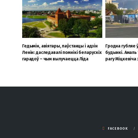
Гедымін, авіятары, паўстанцы і адзін
Гродна губляе 
Ленін: даследавалі помнікі беларускіх
будынкі. Амаль
гарадоў – чым вылучаецца Ліда
рагу Міцкевіча 
FACEBOOK