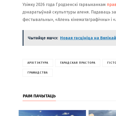
Узімку 2026 года Гродзенскі гарвыканкам
прав
дэкаратыўнай скульптуры аленя. Падаваць зая
фестывальны», «Алень кінематаграфічны» і 
Чытайце яшчэ:
Новая гасцініца на Вяліка
АРХІТЭКТУРА
ГАРАДСКАЯ ПРАСТОРА
ГІСТ
ГРАМАДСТВА
РАІМ ПАЧЫТАЦЬ