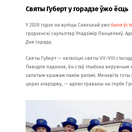
Святы Губерт у горадзе ўжо ёсць
У 2020 годзе на вуліцы Савецкай ужо
была ўст
гродзенскі скульптар Уладзімір Панцялееў. А
Дня горада.
Святы Губерт — каталіцкі святы VII–VIII стагод
Паводле падання, ён стаў глыбока веруючым п
залатым крыжам паміж рагамі. Менавіта гэты 
цераз агароджу, — адлюстраваны на гербе Гро