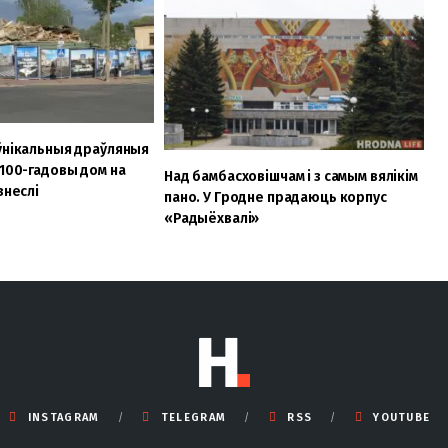
ўнікальныя драўляныя
 100-гадовы дом на
Над бамбасховішчам і з самым вялікім
знеслі
пано. У Гродне прадаюць корпус
«Радыёхвалі»
INSTAGRAM
TELEGRAM
RSS
YOUTUBE