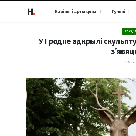
Навіны і артыкулы
Гульні
ГАРАД
У Гродне адкрылі скульптур
з’явяц
5 ЧЭР