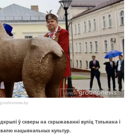
grodnonews.by
адкрылі ў скверы на скрыжаванні вуліц Тэльмана і
валю нацыянальных культур.