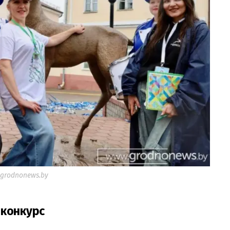
grodnonews.by
 конкурс