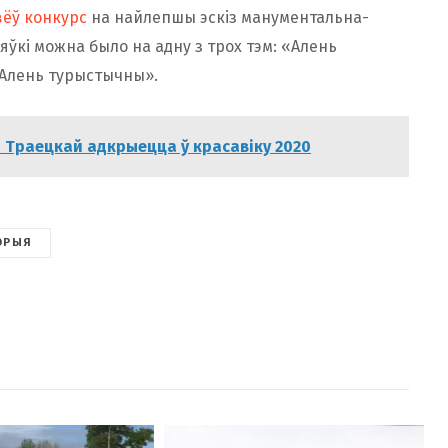
ёў конкурс
на найлепшы эскіз манументальна-
ўкі можна было на адну з трох тэм: «Алень
«Алень турыстычны».
й Траецкай адкрыецца ў красавіку 2020
ОРЫЯ