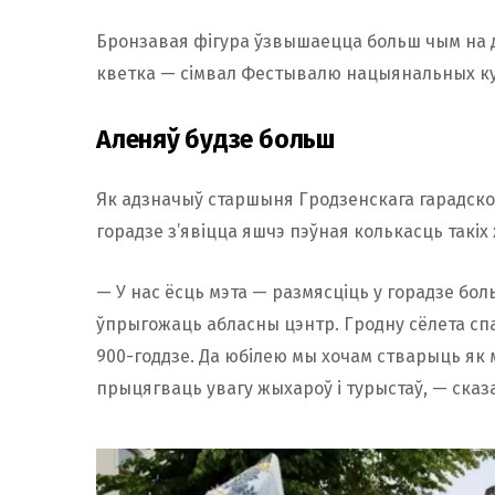
Бронзавая фігура ўзвышаецца больш чым на 
кветка — сімвал Фестывалю нацыянальных ку
Аленяў будзе больш
Як адзначыў старшыня Гродзенскага гарадскога
горадзе з’явіцца яшчэ пэўная колькасць такіх
— У нас ёсць мэта — размясціць у горадзе бол
ўпрыгожаць абласны цэнтр. Гродну сёлета спа
900-годдзе. Да юбілею мы хочам стварыць як м
прыцягваць увагу жыхароў і турыстаў, — сказа