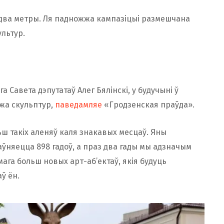
два метры. Ля падножжа кампазіцыі размешчана
льтур.
 Савета дэпутатаў Алег Бялінскі, у будучыні ў
 жа скульптур,
паведамляе
«Гродзенская праўда».
ьш такіх аленяў каля знакавых месцаў. Яны
ўняецца 898 гадоў, а праз два гады мы адзначым
ага больш новых арт-аб’ектаў, якія будуць
ў ён.