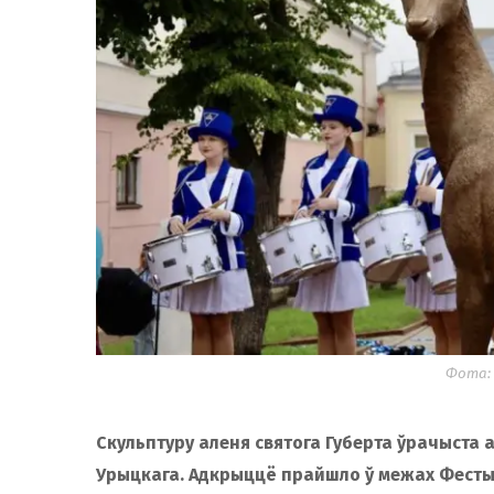
Фота: 
Скульптуру аленя святога Губерта ўрачыста 
Урыцкага. Адкрыццё прайшло ў межах Фесты