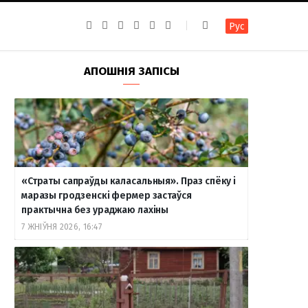
F
I
T
R
Y
В
Рус
a
n
e
S
o
к
c
s
l
S
u
о
e
t
e
T
н
b
a
g
u
т
АПОШНІЯ ЗАПІСЫ
o
g
r
b
а
o
r
a
e
к
k
a
m
т
m
е
«Страты сапраўды каласальныя». Праз спёку і
маразы гродзенскі фермер застаўся
практычна без ураджаю лахіны
7 ЖНІЎНЯ 2026, 16:47