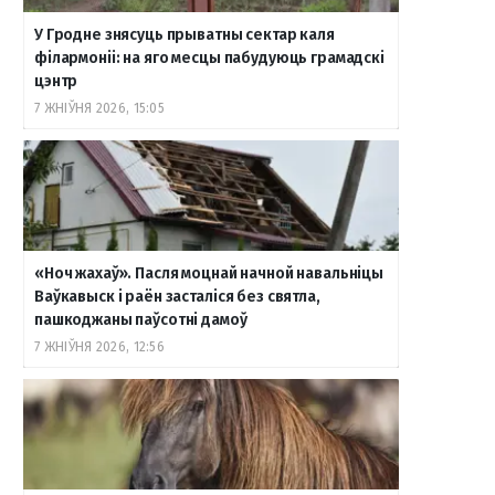
У Гродне знясуць прыватны сектар каля
філармоніі: на яго месцы пабудуюць грамадскі
цэнтр
7 ЖНІЎНЯ 2026, 15:05
«Ноч жахаў». Пасля моцнай начной навальніцы
Ваўкавыск і раён засталіся без святла,
пашкоджаны паўсотні дамоў
7 ЖНІЎНЯ 2026, 12:56