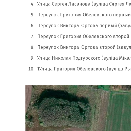
Улица Сергея Лисанова (вуліца Сяргея Лі
Переулок Григория Обелевского первый 
Переулок Виктора Юртова первый (заву
Переулок Григория Обелевского второй (
Переулок Виктора Юртова второй (завула
Улица Николая Подгурского (вуліца Мікал
1Улица Григория Обелевского (вуліца Ры