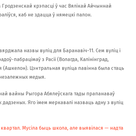
а Гродзенскай крэпасці ў час Вялікай Айчыннай
ліўся, каб не здацца ў нямецкі палон.
вярджала назвы вуліц для Баранавіч-11. Сем вуліц і
доў-пабрацімаў з Расіі (Волагда, Калінінград,
аіля (Ашкелон). Цэнтральная вуліца павінна была стаць
 незалежных медыя.
най вайны Рыгора Абялеўскага тады прапанаваў
к дадзеных. Яго імем меркавалі назваць адну з вуліц
 квартал. Мусіла быць школа, але выявілася — надта