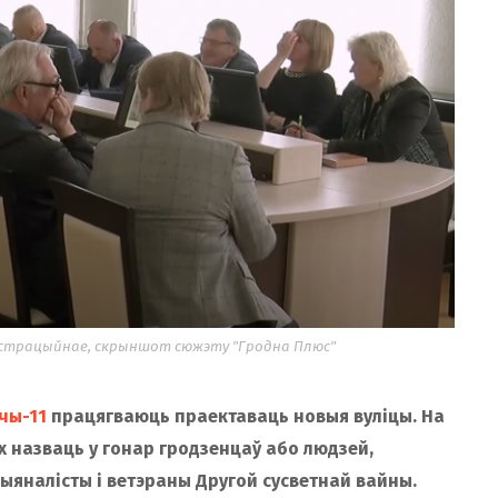
юстрацыйнае, скрыншот сюжэту "Гродна Плюс"
чы-11
працягваюць праектаваць новыя вуліцы. На
іх назваць у гонар гродзенцаў або людзей,
цыяналісты і ветэраны Другой сусветнай вайны.