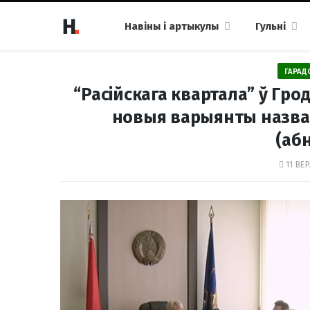
Навіны і артыкулы
Гульні
ГАРАД
“Расійскага квартала” ў Гро
новыя варыянты назваў 
(аб
11 ВЕР