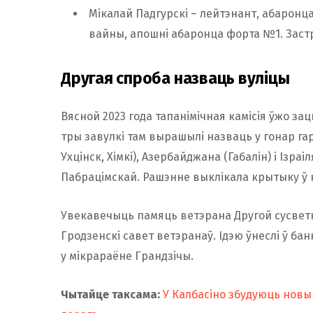
Мікалай Падгурскі – лейтэнант, абаронц
вайны, апошні абаронца форта №1. Застра
Другая спроба назваць вуліцы
Вясной 2023 года тапанімічная камісія ўжо зац
тры завулкі там вырашылі назваць у гонар гара
Ухцінск, Хімкі), Азербайджана (Габалін) і Ізр
Пабрацімскай. Рашэнне выклікала крытыку ў
Увекавечыць памяць ветэрана Другой сусвет
Гродзенскі савет ветэранаў. Ідэю ўнеслі ў бан
у мікрараёне Грандзічы.
Чытайце таксама:
У Калбасіно збудуюць новы