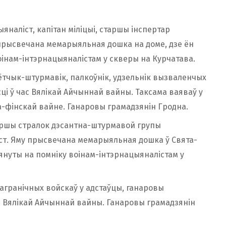
ыяналіст, капітан міліцыі, старшы інспертар
прысвечана мемарыяльная дошка на доме, дзе ён
воінам-інтэрнацыяналістам у скверы на Курчатава.
лётчык-штурмавік, палкоўнік, удзельнік вызваленчых
ці ў час Вялікай Айчыннай вайны. Таксама ваяваў у
ка-фінскай вайне. Ганаровы грамадзянін Гродна.
старшы стралок дэсантна-штурмавой групы
іст. Яму прысвечана мемарыяльная дошка ў Свята-
нуты на помніку воінам-інтэрнацыяналістам у
 пагранічных войскаў у адстаўцы, ганаровы
ан Вялікай Айчыннай вайны. Ганаровы грамадзянін