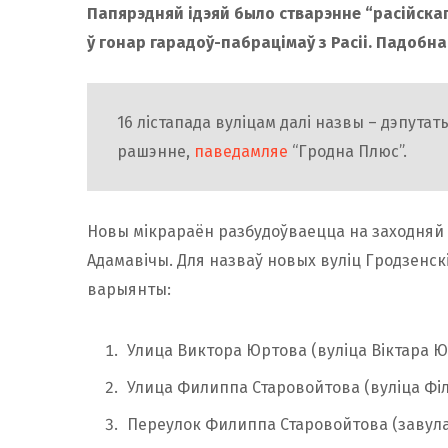
Папярэдняй ідэяй было стварэнне “расійскаг
ў гонар гарадоў-пабрацімаў з Расіі. Падобна,
16 лістапада вуліцам далі назвы – дэпута
рашэнне,
паведамляе
“Гродна Плюс”.
Новы мікрараён разбудоўваецца на заходняй у
Адамавічы. Для назваў новых вуліц Гродзенскі
варыянты:
Улица Виктора Юртова (вуліца Віктара Ю
Улица Филиппа Старовойтова (вуліца Філ
Переулок Филиппа Старовойтова (завулак