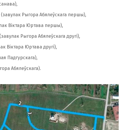
санава),
(завулак Рыгора Абялеўскага першы),
лак Віктара Юртава першы),
завулак Рыгора Абялеўскага другі),
к Віктара Юртава другі),
ая Падгурскага),
гора Абялеўскага).