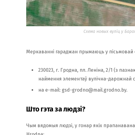
Схема новых вуліц у Баран
Меркаванні гараджан прымаюць у пісьмовай фо
230023, г. Гродна, пл. Леніна, 2/1 (з п
наймення элементаў вулічна-дарожнай се
на e-mail:
gsd-grodno@mail.grodno.by
.
Што гэта за людзі?
Чым вядомыя людзі, у гонар якіх прапанавана
Hrodna: