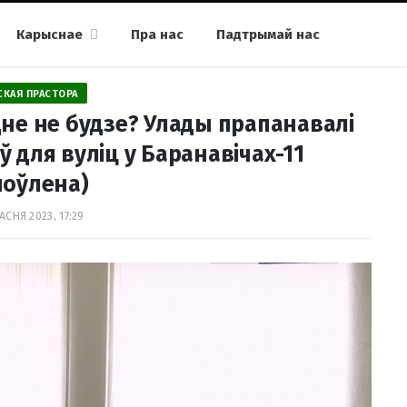
Карыснае
Пра нас
Падтрымай нас
СКАЯ ПРАСТОРА
дне не будзе? Улады прапанавалі
для вуліц у Баранавічах-11
ноўлена)
АСНЯ 2023, 17:29