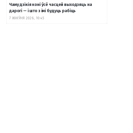
Чаму дзікія коні ўсё часцей выходзяць на
дарогі — і што з імі будуць рабіць
7 ЖНІЎНЯ 2026, 10:45