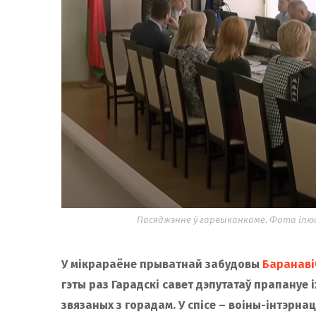
Пасяджэнне ў гарвыканкаме. Фота іл
У мікрараёне прыватнай забудовы
Баранаві
гэты раз Гарадскі савет дэпутатаў прапануе 
звязаных з горадам.
У спісе – воіны-інтэрна