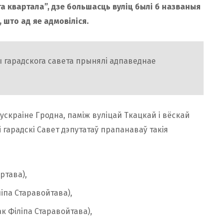
а квартала”, дзе большасць вуліц былі б названыя
 што ад яе адмовіліся.
ты гарадскога савета прынялі адпаведнае
скраіне Гродна, паміж вуліцай Ткацкай і вёскай
 гарадскі Савет дэпутатаў прапанаваў такія
ртава),
іпа Старавойтава),
 Філіпа Старавойтава),