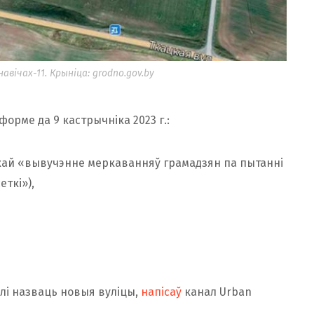
авічах-11. Крыніца: grodno.gov.by
рме да 9 кастрычніка 2023 г.:
азнакай «вывучэнне меркаванняў грамадзян па пытанні
ткі»),
лі назваць новыя вуліцы,
напісаў
канал Urban