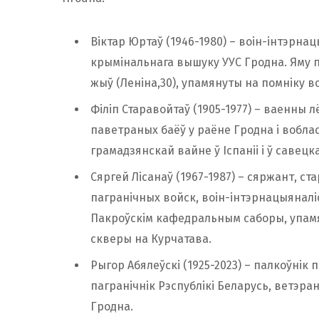
Віктар Юртаў (1946-1980) – воін-інтэрнац
крымінальнага вышуку УУС Гродна. Яму 
жыў (Леніна,30), упамянуты на помніку 
Філіп Старавойтаў (1905-1977) – ваенны 
паветраных баёў у раёне Гродна і воблас
грамадзянскай вайне ў Іспаніі і ў савец
Сяргей Лісанаў (1967-1987) – сяржант, 
пагранічных войск, воін-інтэрнацыянал
Пакроўскім кафедральным саборы, упамя
скверы на Курчатава.
Рыгор Абялеўскі (1925-2023) – палкоўнік
пагранічнік Рэспублікі Беларусь, ветэр
Гродна.