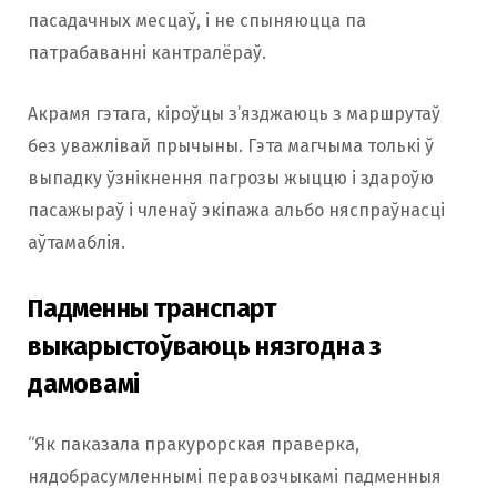
пасадачных месцаў, і не спыняюцца па
патрабаванні кантралёраў.
Акрамя гэтага, кіроўцы з’язджаюць з маршрутаў
без уважлівай прычыны. Гэта магчыма толькі ў
выпадку ўзнікнення пагрозы жыццю і здароўю
пасажыраў і членаў экіпажа альбо няспраўнасці
аўтамаблія.
Падменны транспарт
выкарыстоўваюць нязгодна з
дамовамі
“Як паказала пракурорская праверка,
нядобрасумленнымі перавозчыкамі падменныя