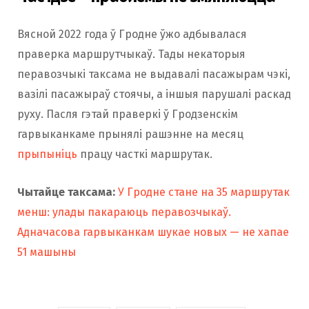
Вясной 2022 года ў Гродне ўжо адбывалася
праверка маршрутчыкаў. Тады некаторыя
перавозчыкі таксама не выдавалі пасажырам чэкі,
вазілі пасажыраў стоячы, а іншыя парушалі раскад
руху. Пасля гэтай праверкі ў Гродзенскім
гарвыканкаме прынялі рашэнне на месяц
прыпыніць
працу часткі маршрутак.
Чытайце таксама:
У Гродне стане на 35 маршрутак
менш: улады пакараюць перавозчыкаў.
Адначасова гарвыканкам шукае новых — не хапае
51 машыны