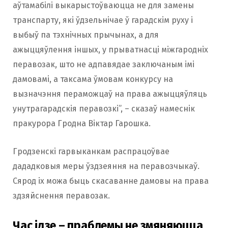
аўтамабілі выкарыстоўваюцца не для замены
транспарту, які ўдзельнічае ў гарадскім руху і
выбыў па тэхнічных прычынах, а для
ажыццяўлення іншых, у прыватнасці міжгародніх
перавозак, што не адпавядае заключаным імі
дамовамі, а таксама ўмовам конкурсу на
вызначэння пераможцаў на права ажыццяўляць
унутрагарадскія перавозкі”, – сказаў намеснік
пракурора Гродна Віктар Гарошка.
Гродзенскі гарвыканкам распрацоўвае
дададковыя меры ўздзеяння на перавозчыкаў.
Сярод іх можа быць скасаванне дамовы на права
здзяйснення перавозак.
Час ідзе – праблемы не змяняюцца