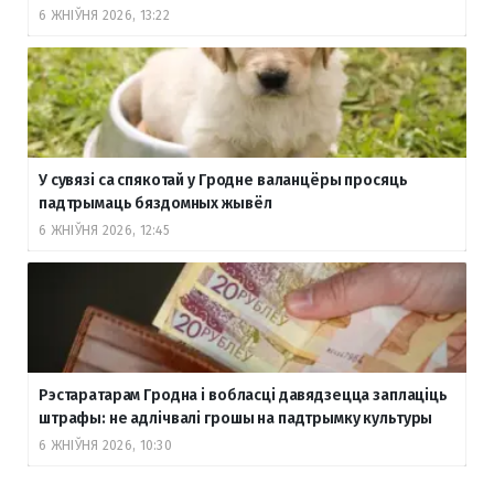
6 ЖНІЎНЯ 2026, 13:22
У сувязі са спякотай у Гродне валанцёры просяць
падтрымаць бяздомных жывёл
6 ЖНІЎНЯ 2026, 12:45
Рэстаратарам Гродна і вобласці давядзецца заплаціць
штрафы: не адлічвалі грошы на падтрымку культуры
6 ЖНІЎНЯ 2026, 10:30