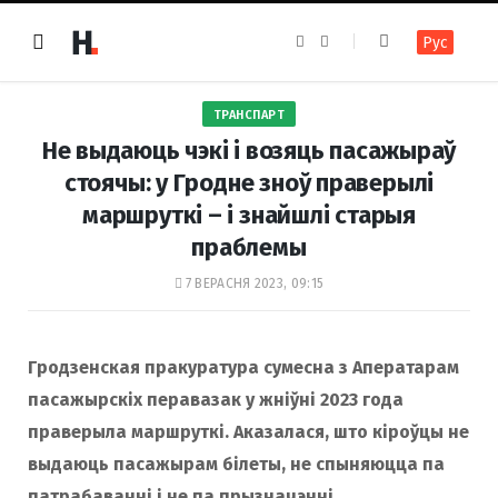
F
I
Рус
a
n
c
s
e
t
b
a
o
g
ТРАНСПАРТ
o
r
k
a
Не выдаюць чэкі і возяць пасажыраў
m
стоячы: у Гродне зноў праверылі
маршруткі – і знайшлі старыя
праблемы
7 ВЕРАСНЯ 2023, 09:15
Гродзенская пракуратура сумесна з Аператарам
пасажырскіх перавазак у жніўні 2023 года
праверыла маршруткі. Аказалася, што кіроўцы не
выдаюць пасажырам білеты, не спыняюцца па
патрабаванні і не па прызначэнні