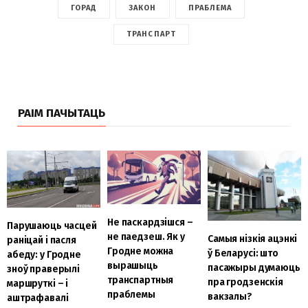
ГОРАД
ЗАКОН
ПРАБЛЕМА
ТРАНСПАРТ
РАІМ ПАЧЫТАЦЬ
Не паскардзішся –
Парушаюць часцей
не паедзеш. Як у
Самыя нізкія ацэнкі
раніцай і пасля
Гродне можна
ў Беларусі: што
абеду: у Гродне
вырашыць
пасажыры думаюць
зноў праверылі
транспартныя
пра гродзенскія
маршруткі – і
праблемы
вакзалы?
аштрафавалі