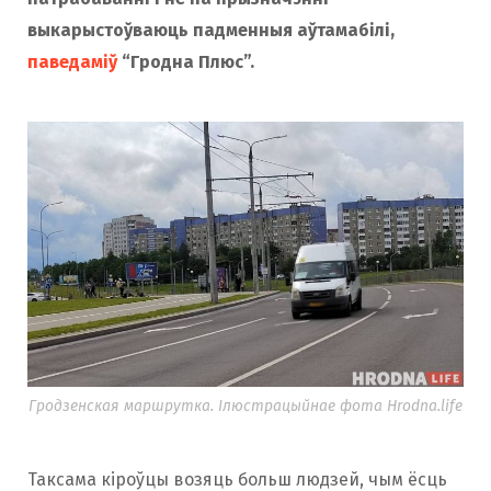
выкарыстоўваюць падменныя аўтамабілі,
паведаміў
“Гродна Плюс”.
Гродзенская маршрутка. Ілюстрацыйнае фота Hrodna.life
Таксама кіроўцы возяць больш людзей, чым ёсць