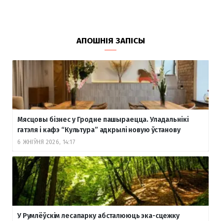
АПОШНІЯ ЗАПІСЫ
Мясцовы бізнес у Гродне пашыраецца. Уладальнікі
гатэля і кафэ “Культура” адкрылі новую ўстанову
6 ЖНІЎНЯ 2026, 14:17
У Румлёўскім лесапарку абсталююць эка-сцежку