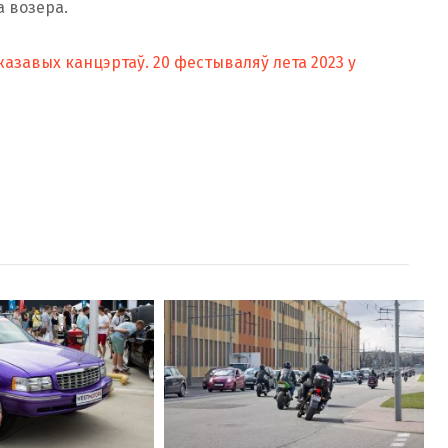
а возера.
жазавых канцэртаў. 20 фестываляў лета 2023 у