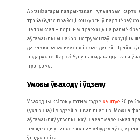
Арганізатары падрыхтавалі гульнявыя карткі
трэба будзе прайсці конкурсы ў партнёраў фэс
напрыклад – першым праехаць на радыёкірава
аўтамабільны набор інструментаў, скруціць 
да замка запальвання і гэтак далей. Прайшоў
падарунак. Карткі будуць выдавацца каля ўва
праграме.
Умовы ўваходу і ўдзелу
Уваходны квіток у гэтым годзе
каштуе
20 рубл
(уключна) і людзей з інваліднасцю. Можна фа
аўтамабіляў удзельнікаў: нават маленькая дра
пасядзець у салоне якога-небудзь аўто, арга
ўладальніка.