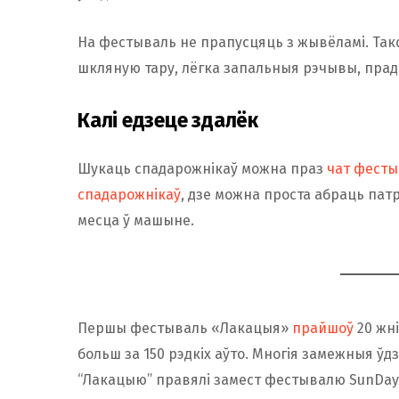
На фестываль не прапусцяць з жывёламі. Такс
шкляную тару, лёгка запальныя рэчывы, прад
Калі едзеце здалёк
Шукаць спадарожнікаў можна праз
чат фесты
спадарожнікаў
, дзе можна проста абраць патрэ
месца ў машыне.
Першы фестываль «Лакацыя»
прайшоў
20 жні
больш за 150 рэдкіх аўто. Многія замежныя ўдзе
“Лакацыю” правялі замест фестывалю SunDay 