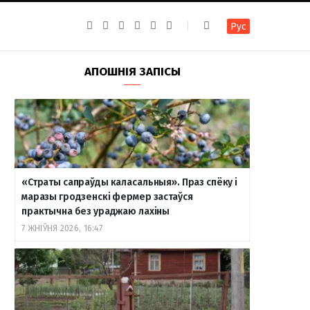
F
I
T
R
Y
В
Рус
a
n
e
S
o
к
c
s
l
S
u
о
e
t
e
T
н
b
a
g
u
т
АПОШНІЯ ЗАПІСЫ
o
g
r
b
а
o
r
a
e
к
k
a
m
т
m
е
«Страты сапраўды каласальныя». Праз спёку і
маразы гродзенскі фермер застаўся
практычна без ураджаю лахіны
7 ЖНІЎНЯ 2026, 16:47