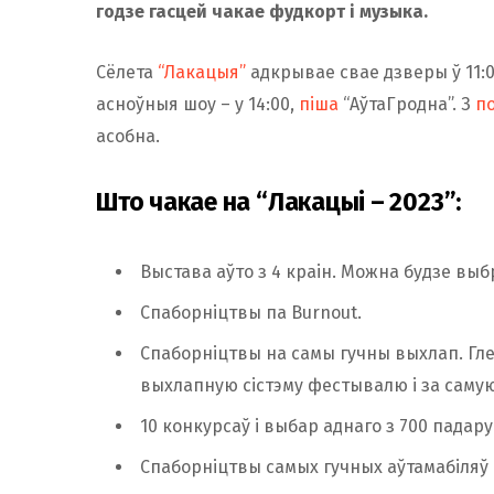
годзе гасцей чакае фудкорт і музыка.
Сёлета
“Лакацыя”
адкрывае свае дзверы ў 11:0
асноўныя шоу – у 14:00,
піша
“АўтаГродна”. З
п
асобна.
Што чакае на “Лакацыі – 2023”:
Выстава аўто з 4 краін. Можна будзе выбра
Спаборніцтвы па Burnout.
Спаборніцтвы на самы гучны выхлап. Гл
выхлапную сістэму фестывалю і за самую
10 конкурсаў і выбар аднаго з 700 падару
Спаборніцтвы самых гучных аўтамабіляў 