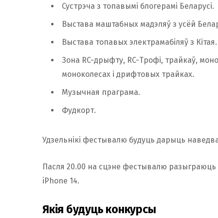
Сустрэча з топавымі блогерамі Беларусі.
Выстава маштабных мадэляў з усёй Белар
Выстава топавых электрамабіляў з Кітая.
Зона RC-дрыфту, RC-Трофі, трайкаў, мон
моноколесах і дрифтовых трайках.
Музычная праграма.
Фудкорт.
Удзельнікі фестывалю будуць дарыць наведв
Пасля 20.00 на сцэне фестывалю разыграюць 
iPhone 14.
Якія будуць конкурсы