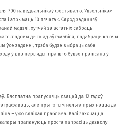
 для 700 наведвальнікаў фестывалю. Удзельнікам
та і атрымаць 10 пячатак. Сярод заданняў,
най мадэлі, хутчэй за астатніх сабраць
шматскладовы дыск ад аўтамабіля, падабраць ключы
шы ўсе заданні, трэба будзе выбраць сабе
ходу ў два перыяды, пра што будзе прапісана ў
ёў. Бясплатна прапусцяць дзяцей да 12 гадоў
таграфаваць, але пры гэтым нельга прыхінацца да
піна – ужо вялікая праблема. Калі захочацца
нізатары прапануюць проста папрасіць дазволу