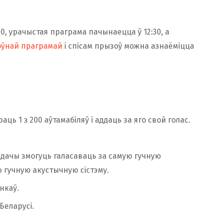
0, урачыстая праграма пачынаецца ў 12:30, а
оўнай праграмай
і спісам прызоў можна азнаёміцца
ць 1 з 200 аўтамабіляў і аддаць за яго свой голас.
едачы змогуць галасаваць за самую гучную
 гучную акустычную сістэму.
нкаў.
Беларусі.