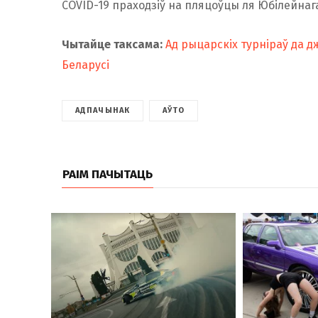
COVID-19 праходзіў на пляцоўцы ля Юбілейнаг
Чытайце таксама:
Ад рыцарскіх турніраў да д
Беларусі
АДПАЧЫНАК
АЎТО
РАІМ ПАЧЫТАЦЬ