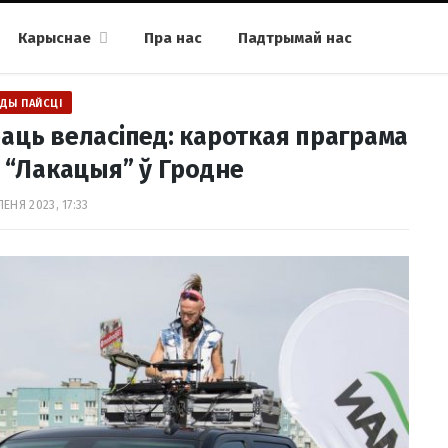
Карыснае
Пра нас
Падтрымай нас
ДЫ ПАЙСЦІ
аць веласіпед: кароткая праграма
“Лакацыя” ў Гродне
ПЕНЯ 2023, 17:33