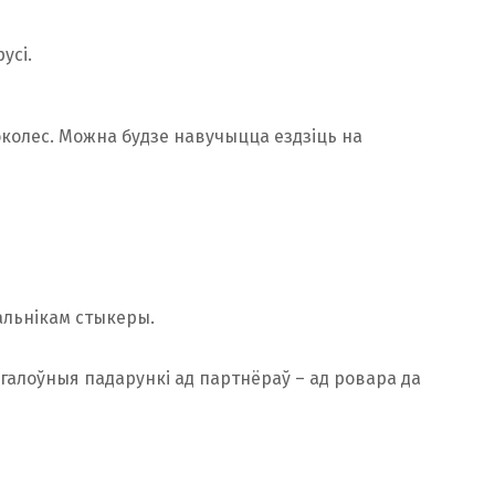
усі.
околес. Можна будзе навучыцца ездзіць на
альнікам стыкеры.
галоўныя падарункі ад партнёраў – ад ровара да