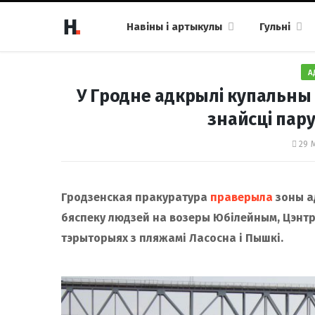
Навіны і артыкулы
Гульні
А
У Гродне адкрылі купальны 
знайсці пар
29 М
Гродзенская пракуратура
праверыла
зоны а
бяспеку людзей на возеры Юбілейным, Цэнт
тэрыторыях з пляжамі Ласосна і Пышкі.