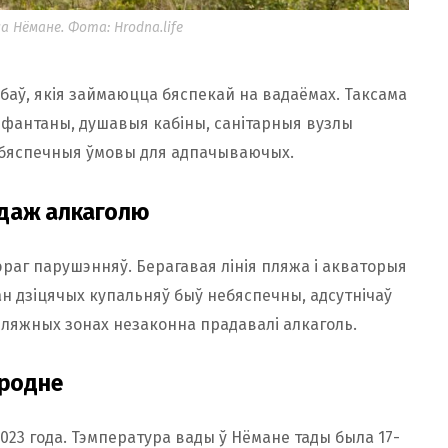
 Нёмане. Фота: Hrodna.life
баў, якія займаюцца бяспекай на вадаёмах. Таксама
 фантаны, душавыя кабіны, санітарныя вузлы
ы бяспечныя ўмовы для адпачываючых.
одаж алкаголю
раг парушэнняў. Берагавая лінія пляжа і акваторыя
ан дзіцячых купальняў быў небяспечны, адсутнічаў
 пляжных зонах незаконна прадавалі алкаголь.
Гродне
023 года. Тэмпература вады ў Нёмане тады была 17-