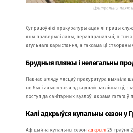
Цэнтральны пляж на
Супрацоўнікі пракуратуры ацанілі працы служ
яны праверылі лавы, пераапранальні, пітныя
агульнага карыстання, а таксама ці створан
Брудныя пляжы і нелегальны пр
Падчас агляду месцаў пракуратура выявіла шэ
не былі ачышчаныя ад воднай расліннасці, ст
доступ да санітарных вузлоў, акрамя гэтага ў
Калі адкрыўся купальны сезон у 
Афіцыйна купальны сезон
адкрылі
25 траўня 2