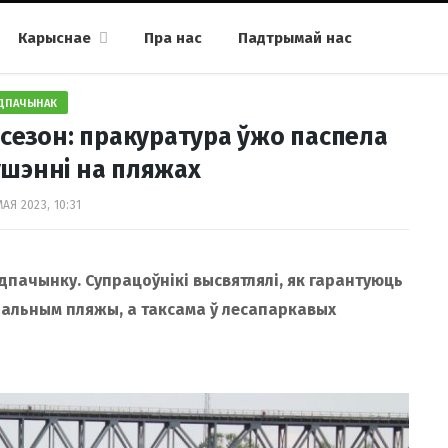
Карыснае
Пра нас
Падтрымай нас
ДПАЧЫНАК
сезон: пракуратура ўжо паспела
ушэнні на пляжах
АЯ 2023, 10:31
дпачынку. Супрацоўнікі высвятлялі, як гарантуюць
ральным пляжы, а таксама ў лесапаркавых