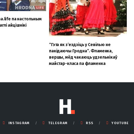
a.life па настольным
глі айцішнікі
“Гэта як з’ездзіць у Севілью не
пакідаючы Гродна”. Фламенка,
вершы, мёд чакаюць удзельнікаў
майстар-класа па фламенка
INSTAGRAM
TELEGRAM
RSS
YOUTUBE