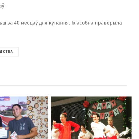
аў.
ьш за 40 месцаў для купання. Іх асобна праверыла
АДСТВА