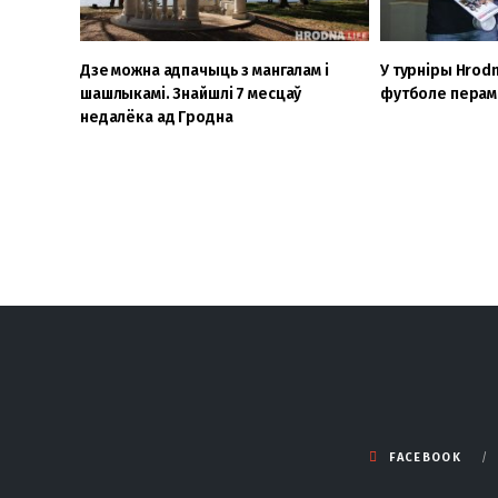
Дзе можна адпачыць з мангалам і
У турніры Hrodn
шашлыкамі. Знайшлі 7 месцаў
футболе перама
недалёка ад Гродна
FACEBOOK