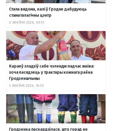
Стала вядома, калі ў Гродне дабудуюць
стаматалагічны цэнтр
6 ЖНІЎНЯ 2026, 09:51
Караеў зладзіў сабе чэлендж падчас жніва:
хоча пасядзець у трактары кожнага раёна
Гродзеншчыны
5 ЖНІЎНЯ 2026, 16:55
Гродзенка паскардзілася, што горад не