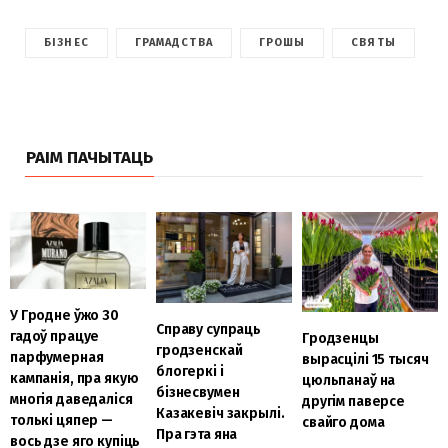
БІЗНЕС
ГРАМАДСТВА
ГРОШЫ
СВЯТЫ
РАІМ ПАЧЫТАЦЬ
У Гродне ўжо 30
Справу супраць
гадоў працуе
Гродзенцы
гродзенскай
парфумерная
вырасцілі 15 тысяч
блогеркі і
кампанія, пра якую
цюльпанаў на
бізнесвумен
многія даведаліся
другім паверсе
Казакевіч закрылі.
толькі цяпер —
свайго дома
Пра гэта яна
вось дзе яго купіць