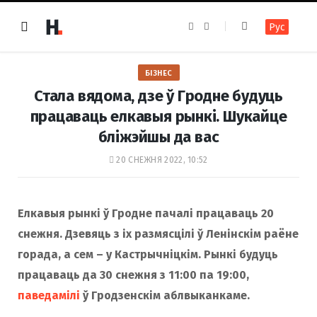
F
I
Рус
a
n
c
s
e
t
b
a
o
g
БІЗНЕС
o
r
k
a
Стала вядома, дзе ў Гродне будуць
m
працаваць елкавыя рынкі. Шукайце
бліжэйшы да вас
20 СНЕЖНЯ 2022, 10:52
Елкавыя рынкі ў Гродне пачалі працаваць 20
снежня. Дзевяць з іх размясцілі ў Ленінскім раёне
горада, а сем – у Кастрычніцкім. Рынкі будуць
працаваць да 30 снежня з 11:00 па 19:00,
паведамілі
ў Гродзенскім аблвыканкаме.