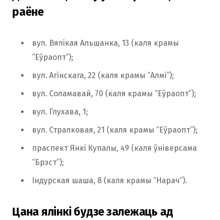
раёне
вул. Вялікая Альшанка, 13 (каля крамы
“Еўраопт”);
вул. Агінскага, 22 (каля крамы “Алмі”);
вул. Соламавай, 70 (каля крамы “Еўраопт”);
вул. Глухава, 1;
вул. Стралковая, 21 (каля крамы “Еўраопт”);
праспект Янкі Купалы, 49 (каля ўніверсама
“Брэст”);
Індурская шаша, 8 (каля крамы “Нарач”).
Цана ялінкі будзе залежаць ад