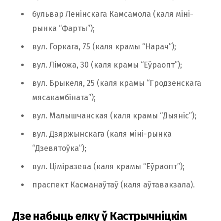
бульвар Ленінскага Камсамола (каля міні-
рынка “Фарты”);
вул. Горкага, 75 (каля крамы “Нарач”);
вул. Ліможа, 30 (каля крамы “Еўраопт”);
вул. Брыкеля, 25 (каля крамы “Гродзенскага
мясакамбіната”);
вул. Малышчанская (каля крамы “Дыяніс”);
вул. Дзяржынскага (каля міні-рынка
“Дзевятоўка”);
вул. Ціміразева (каля крамы “Еўраопт”);
праспект Касманаўтаў (каля аўтавакзала).
Дзе набыць елку ў Кастрычніцкім