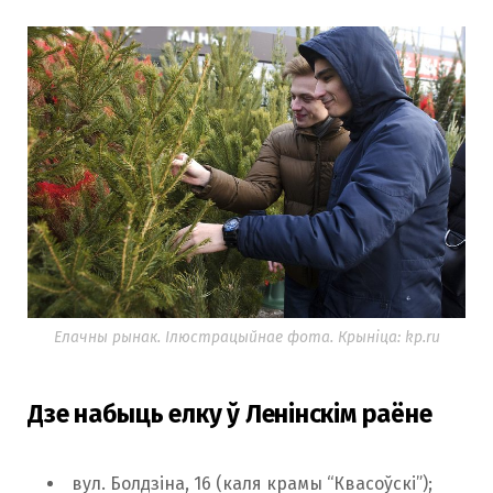
Елачны рынак. Ілюстрацыйнае фота. Крыніца: kp.ru
Дзе набыць елку ў Ленінскім раёне
вул. Болдзіна, 16 (каля крамы “Квасоўскі”);