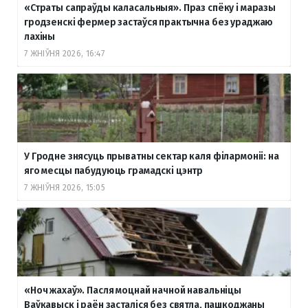
«Страты сапраўды каласальныя». Праз спёку і маразы
гродзенскі фермер застаўся практычна без ураджаю
лахіны
7 ЖНІЎНЯ 2026, 16:47
У Гродне знясуць прыватны сектар каля філармоніі: на
яго месцы пабудуюць грамадскі цэнтр
7 ЖНІЎНЯ 2026, 15:05
«Ноч жахаў». Пасля моцнай начной навальніцы
Ваўкавыск і раён засталіся без святла, пашкоджаны