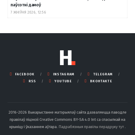
паўсотні дамоў
7 ЖНІЎНЯ 2026, 12:56
FACEBOOK
INSTAGRAM
TELEGRAM
RSS
YOUTUBE
ВКОНТАКТЕ
2016-2026 Выкарыстанне матэрыялаў сайта дазваляецца паводле
правілаў ліцэнзіі Creative Commons BY-SA 4.0 Int са спасылкай на
крыніцу і ўказаннем аўтара.
Падрабязныя правілы перадруку тут
.