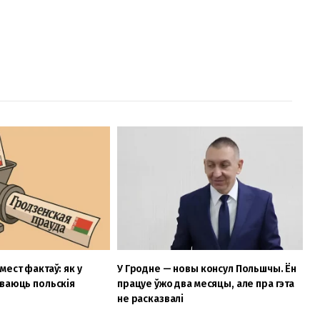
мест фактаў: як у
У Гродне — новы консул Польшчы. Ён
ваюць польскія
працуе ўжо два месяцы, але пра гэта
не расказвалі