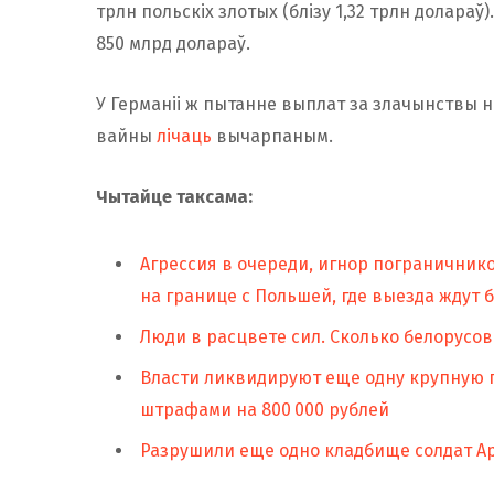
трлн польскіх злотых (блізу 1,32 трлн долараў).
850 млрд долараў.
У Германіі ж пытанне выплат за злачынствы 
вайны
лічаць
вычарпаным.
Чытайце таксама:
Агрессия в очереди, игнор пограничник
на границе с Польшей, где выезда ждут 
Люди в расцвете сил. Сколько белорусов
Власти ликвидируют еще одну крупную 
штрафами на 800 000 рублей
Разрушили еще одно кладбище солдат Ар