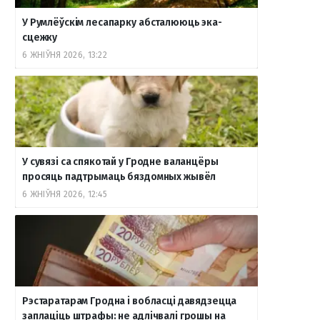
У Румлёўскім лесапарку абсталююць эка-
сцежку
6 ЖНІЎНЯ 2026, 13:22
У сувязі са спякотай у Гродне валанцёры
просяць падтрымаць бяздомных жывёл
6 ЖНІЎНЯ 2026, 12:45
Рэстаратарам Гродна і вобласці давядзецца
заплаціць штрафы: не адлічвалі грошы на