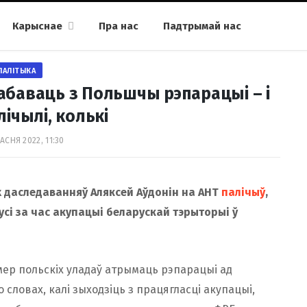
Карыснае
Пра нас
Падтрымай нас
ПАЛІТЫКА
абаваць з Польшчы рэпарацыі – і
ічылі, колькі
АСНЯ 2022, 11:30
х даследаванняў Аляксей Аўдонін на АНТ
палічыў
,
усі за час акупацыі беларускай тэрыторыі ў
ер польскіх уладаў атрымаць рэпарацыі ад
словах, калі зыходзіць з працягласці акупацыі,