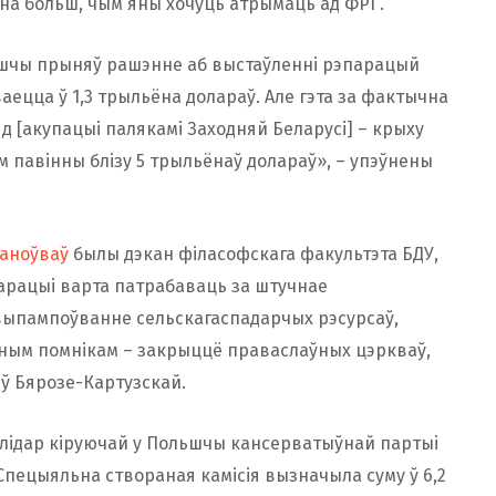
на больш, чым яны хочуць атрымаць ад ФРГ.
ьшчы прыняў рашэнне аб выстаўленні рэпарацый
ваецца ў 1,3 трыльёна долараў. Але гэта за фактычна
яд [акупацыі палякамі Заходняй Беларусі] – крыху
м павінны блізу 5 трыльёнаў долараў», – упэўнены
аноўваў
былы дэкан філасофскага факультэта БДУ,
эпарацыі варта патрабаваць за штучнае
выпампоўванне сельскагаспадарчых рэсурсаў,
рным помнікам – закрыццё праваслаўных цэркваў,
 ў Бярозе-Картузскай.
ў лідар кіруючай у Польшчы кансерватыўнай партыі
 Спецыяльна створаная камісія вызначыла суму ў 6,2