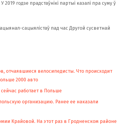
 У 2019 годзе прадстаўнікі партыі казалі пра суму ў
нацыянал-сацыялістаў пад час Другой сусветнай
ов, отчаявшиеся велосипедисты. Что происходит
больше 2000 авто
 сейчас работает в Польше
польскую организацию. Ранее ее наказали
мии Крайовой. На этот раз в Гродненском районе