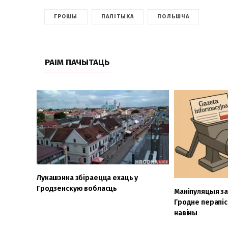
ГРОШЫ
ПАЛІТЫКА
ПОЛЬШЧА
РАІМ ПАЧЫТАЦЬ
Лукашэнка збіраецца ехаць у
Гродзенскую вобласць
Маніпуляцыя за
Гродне перапіс
навіны