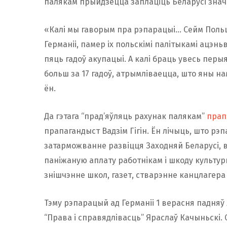
палякам прыйдзецца заплаціць Беларусі знач
«Калі мы гаворым пра рэпарацыі… Сейм Пол
Германіі, памер іх польскімі палітыкамі ацэнь
пяць гадоў акупацыі. А калі браць увесь перы
больш за 17 гадоў, атрымліваецца, што яны на
ён.
Да гэтага “прад’яўляць рахунак палякам”
прап
прапагандыст Вадзім Гігін. Ён лічыць, што р
затарможванне развіцця Заходняй Беларусі, 
паніжаную аплату работнікам і шкоду культу
знішчэнне школ, газет, стварэнне канцлагера
Тэму рэпарацый ад Германіі 1 верасня падня
“Права і справядлівасць” Яраслаў Качыньскі.