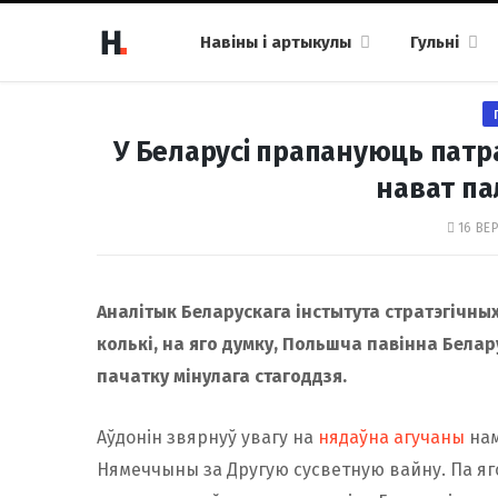
Навіны і артыкулы
Гульні
У Беларусі прапануюць патр
нават пал
16 ВЕР
Аналітык Беларускага інстытута стратэгічны
колькі, на яго думку, Польшча павінна Белар
пачатку мінулага стагоддзя.
Аўдонін звярнуў увагу на
нядаўна агучаны
нам
Нямеччыны за Другую сусветную вайну. Па яго 