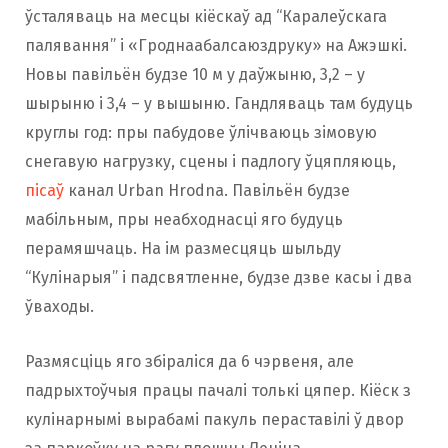
ўсталяваць на месцы кіёскаў ад “Каралеўскага
палявання” і «Гроднаабалсаюздруку» на Ажэшкі.
Новы павільён будзе 10 м у даўжыню, 3,2 – у
шырыню і 3,4 – у вышыню. Гандляваць там будуць
круглы год: пры пабудове ўлічваюць зімовую
снегавую нагрузку, сцены і падлогу ўцяпляюць,
пісаў
канал Urban Hrodna. Павільён будзе
мабільным, пры неабходнасці яго будуць
перамяшчаць. На ім размесцяць шыльду
“Кулінарыя” і падсвятленне, будзе дзве касы і два
ўваходы.
Размясціць яго збіраліся да 6 чэрвеня, але
падрыхтоўчыя працы пачалі толькі цяпер. Кіёск з
кулінарнымі вырабамі пакуль пераставілі ў двор