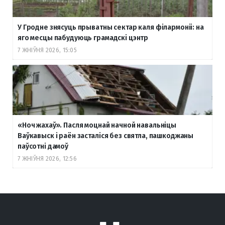
У Гродне знясуць прыватны сектар каля філармоніі: на
яго месцы пабудуюць грамадскі цэнтр
7 ЖНІЎНЯ 2026, 15:05
«Ноч жахаў». Пасля моцнай начной навальніцы
Ваўкавыск і раён засталіся без святла, пашкоджаны
паўсотні дамоў
7 ЖНІЎНЯ 2026, 12:56