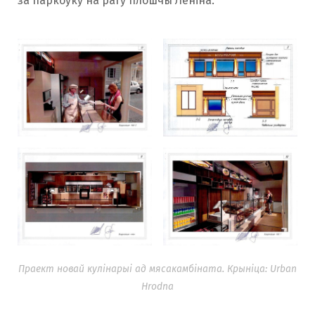
за паркоўку на рагу плошчы Леніна.
Праект новай кулінарыі ад мясакамбіната. Крыніца: Urban
Hrodna