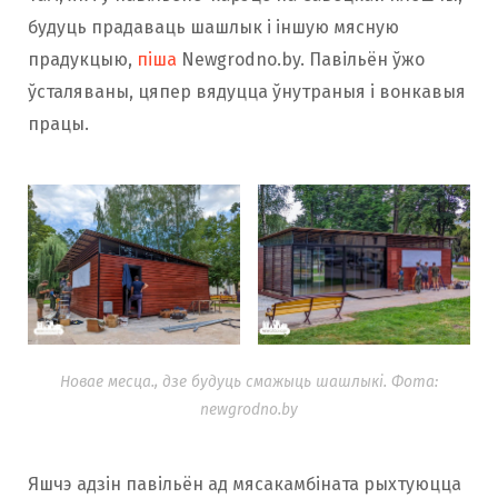
будуць прадаваць шашлык і іншую мясную
прадукцыю,
піша
Newgrodno.by. Павільён ўжо
ўсталяваны, цяпер вядуцца ўнутраныя і вонкавыя
працы.
Новае месца., дзе будуць смажыць шашлыкі. Фота:
newgrodno.by
Яшчэ адзін павільён ад мясакамбіната рыхтуюцца