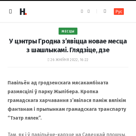
F
I
Рус
a
n
c
s
e
t
b
a
o
g
МЕСЦЫ
o
r
k
a
У цэнтры Гродна з’явіцца новае месца
m
з шашлыкамі. Глядзіце, дзе
26 ЖНІЎНЯ 2022, 16:22
Павільён ад гродзенскага мясакамбіната
размясцілі ў парку Жылібера. Кропка
грамадскага харчавання з’явілася паміж вялікім
фантанам і прыпынкам грамадскага транспарту
“Тэатр лялек”.
Там, як і ў павільёне-карэце на Савецкай плошчы,