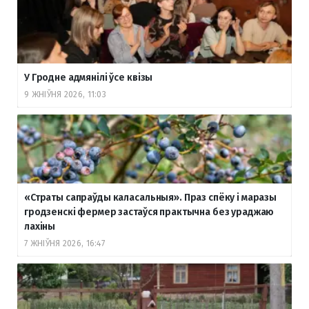
У Гродне адмянілі ўсе квізы
9 ЖНІЎНЯ 2026, 11:03
«Страты сапраўды каласальныя». Праз спёку і маразы
гродзенскі фермер застаўся практычна без ураджаю
лахіны
7 ЖНІЎНЯ 2026, 16:47