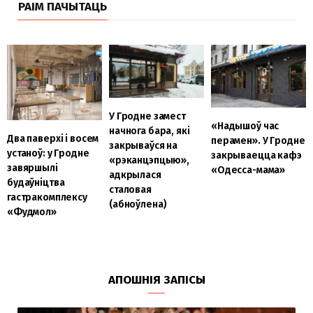
РАІМ ПАЧЫТАЦЬ
У Гродне замест
«Надышоў час
начнога бара, які
Два паверхі і восем
перамен». У Гродне
закрываўся на
устаноў: у Гродне
закрываецца кафэ
«рэканцэпцыю»,
завяршылі
«Одесса-мама»
адкрылася
будаўніцтва
сталовая
гастракомплексу
(абноўлена)
«Фудмол»
АПОШНІЯ ЗАПІСЫ