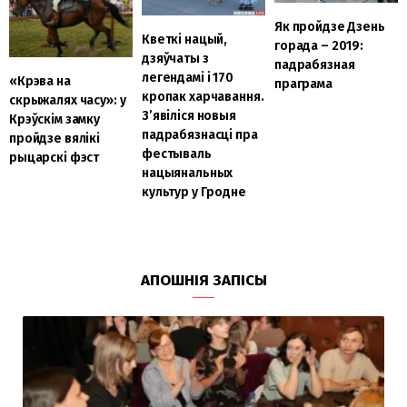
Як пройдзе Дзень
Кветкі нацый,
горада – 2019:
дзяўчаты з
падрабязная
легендамі і 170
«Крэва на
праграма
кропак харчавання.
скрыжалях часу»: у
З’явіліся новыя
Крэўскім замку
падрабязнасці пра
пройдзе вялікі
фестываль
рыцарскі фэст
нацыянальных
культур у Гродне
АПОШНІЯ ЗАПІСЫ