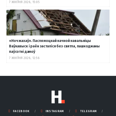
7 ЖНІЎНЯ 2026, 15:05
«Ноч жахаў». Пасля моцнай начной навальніцы
Ваўкавыск і раён засталіся без святла, пашкоджаны
паўсотні дамоў
7 ЖНІЎНЯ 2026, 12:56
FACEBOOK
INSTAGRAM
TELEGRAM