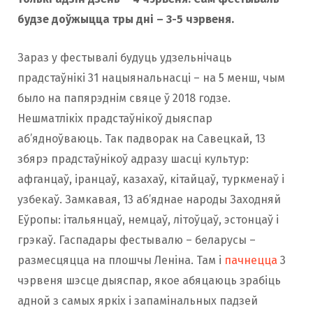
будзе доўжыцца тры дні – 3-5 чэрвеня.
Зараз у фестывалі будуць удзельнічаць
прадстаўнікі 31 нацыянальнасці – на 5 менш, чым
было на папярэднім свяце ў 2018 годзе.
Нешматлікіх прадстаўнікоў дыяспар
аб’ядноўваюць. Так падворак на Савецкай, 13
збярэ прадстаўнікоў адразу шасці культур:
афганцаў, іранцаў, казахаў, кітайцаў, туркменаў і
узбекаў. Замкавая, 13 аб’яднае народы Заходняй
Еўропы: італьянцаў, немцаў, літоўцаў, эстонцаў і
грэкаў. Гаспадары фестывалю – беларусы –
размесцяцца на плошчы Леніна. Там і
пачнецца
3
чэрвеня шэсце дыяспар, якое абяцаюць зрабіць
адной з самых яркіх і запамінальных падзей