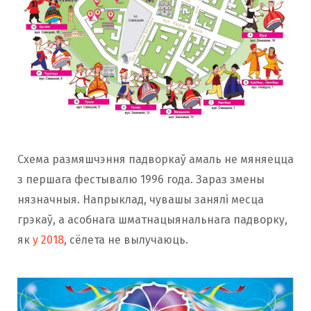
Схема размяшчэння падворкаў амаль не мяняецца
з першага фестывалю 1996 года. Зараз змены
нязначныя. Напрыклад, чувашы занялі месца
грэкаў, а асобнага шматнацыянальнага падворку,
як
у 2018
, сёлета не вылучаюць.