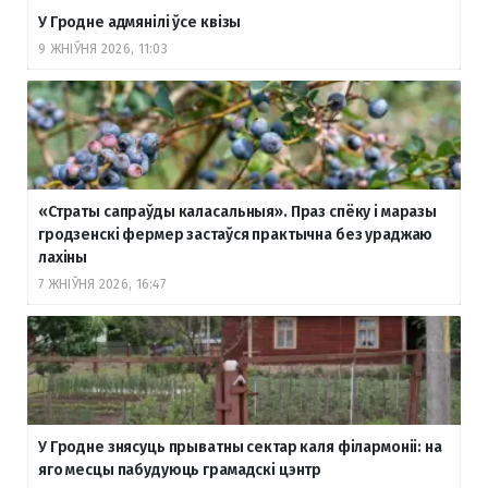
У Гродне адмянілі ўсе квізы
9 ЖНІЎНЯ 2026, 11:03
«Страты сапраўды каласальныя». Праз спёку і маразы
гродзенскі фермер застаўся практычна без ураджаю
лахіны
7 ЖНІЎНЯ 2026, 16:47
У Гродне знясуць прыватны сектар каля філармоніі: на
яго месцы пабудуюць грамадскі цэнтр