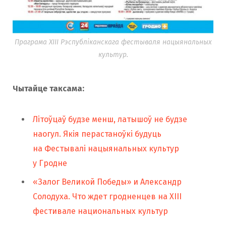
Праграма XIII Рэспубліканскага фестываля нацыянальных
культур.
Чытайце таксама:
Літоўцаў будзе менш, латышоў не будзе
наогул. Якія перастаноўкі будуць
на Фестывалі нацыянальных культур
у Гродне
«Залог Великой Победы» и Александр
Солодуха. Что ждет гродненцев на XIII
фестивале национальных культур