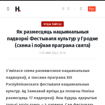
F
I
Рус
a
n
c
s
e
t
b
a
o
g
КУДЫ ПАЙСЦІ
o
r
k
a
Як размесцяць нацыянальныя
m
падворкі Фестываля культур у Гродне
(схема і поўная праграма свята)
23 МАЯ 2022, 12:13
З’явілася схема размяшчэння нацыянальных
падворкаў, а таксама праграма XIII
Рэспубліканскага фестываля нацыянальных
культур. Ад Замкавай вуліцы да плошчы Леніна
размесцяць 17 падворкаў. Яны будуць адкрытыя
толькі адзін дзень – 4 чэрвеня. Сам фестываль