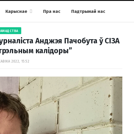
Карыснае
Пра нас
Падтрымай нас
РАМАДСТВА
урналіста Анджэя Пачобута ў СІЗА
стрэльным калідоры”
САВІКА 2022, 15:52