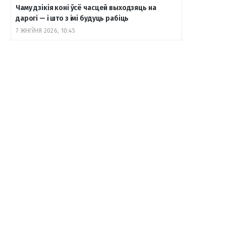
Чаму дзікія коні ўсё часцей выходзяць на
дарогі — і што з імі будуць рабіць
7 ЖНІЎНЯ 2026, 10:45