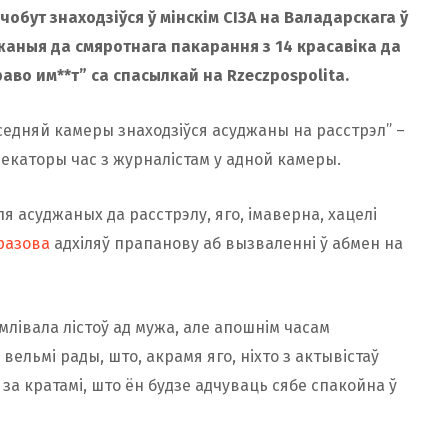
обут знаходзіўся ў мінскім СІЗА на Валадарскага ў
жаныя да смяротнага пакарання з 14 красавіка да
раво им**т” са спасылкай на Rzeczpospolita.
суседняй камеры знаходзіўся асуджаны на расстрэл” –
некаторы час з журналістам у адной камеры.
асуджаных да расстрэлу, яго, імаверна, хацелі
разова
адхіляў прапанову аб вызваленні ў абмен на
лівала лістоў ад мужа, але апошнім часам
вельмі рады, што, акрамя яго, ніхто з актывістаў
за кратамі, што ён будзе адчуваць сябе спакойна ў