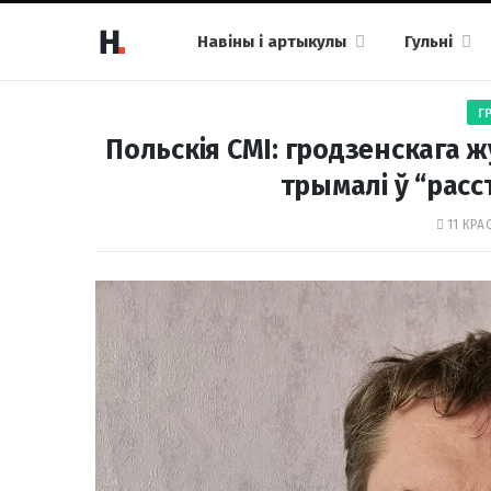
Навіны і артыкулы
Гульні
Г
Польскія СМІ: гродзенскага ж
трымалі ў “рас
11 КРА