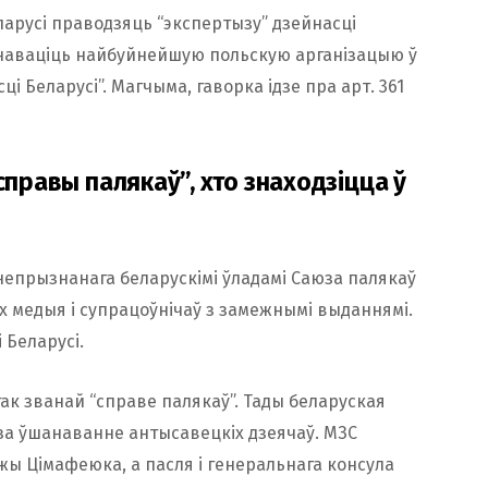
ларусі праводзяць “экспертызу” дзейнасці
вінаваціць найбуйнейшую польскую арганізацыю ў
і Беларусі”. Магчыма, гаворка ідзе пра арт. 361
справы палякаў”, хто знаходзіцца ў
 непрызнанага беларускімі ўладамі Саюза палякаў
х медыя і супрацоўнічаў з замежнымі выданнямі.
 Беларусі.
 так званай “справе палякаў”. Тады беларуская
за ўшанаванне антысавецкіх дзеячаў. МЗС
Ежы Цімафеюка, а пасля і генеральнага консула