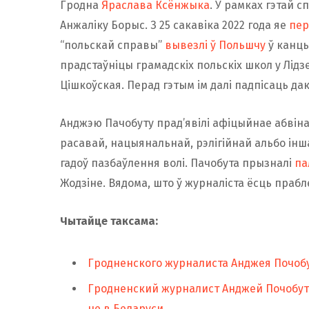
Гродна
Яраслава Ксёнжыка
. У рамках гэтай 
Анжаліку Борыс. З 25 сакавіка 2022 года яе
пер
“польскай справы”
вывезлі ў Польшчу
ў канцы
прадстаўніцы грамадскіх польскіх школ у Лідз
Цішкоўская. Перад гэтым ім далі падпісаць д
Анджэю Пачобуту прад’явілі афіцыйнае абвін
расавай, нацыянальнай, рэлігійнай альбо інш
гадоў пазбаўлення волі. Пачобута прызналі
па
Жодзіне. Вядома, што ў журналіста ёсць прабл
Чытайце таксама:
Гродненского журналиста Анджея Почобу
Гродненский журналист Анджей Почобут 
не в Беларуси