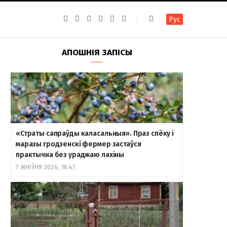
F
I
T
R
Y
В
Рус
a
n
e
S
o
к
c
s
l
S
u
о
e
t
e
T
н
b
a
g
u
т
АПОШНІЯ ЗАПІСЫ
o
g
r
b
а
o
r
a
e
к
k
a
m
т
m
е
«Страты сапраўды каласальныя». Праз спёку і
маразы гродзенскі фермер застаўся
практычна без ураджаю лахіны
7 ЖНІЎНЯ 2026, 16:47