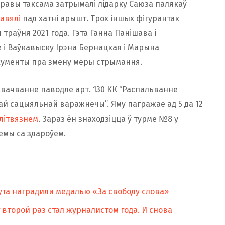
справы таксама затрымалі лідарку Саюза палякаў
авялі
пад хатні арышт. Трох іншых фігурантак
 траўня 2021 года. Гэта Ганна Панішава і
е і Ваўкавыску Ірэна Бернацкая і Марына
акументы пра змену меры стрымання.
авачванне паводле арт. 130 КК “Распальванне
ай сацыяльнай варажнечы”. Яму пагражае ад 5 да 12
літвязнем
. Зараз ён знаходзіцца ў турме №8 у
емы са здароўем.
та наградили медалью «За свободу слова»
второй раз стал журналистом года. И снова