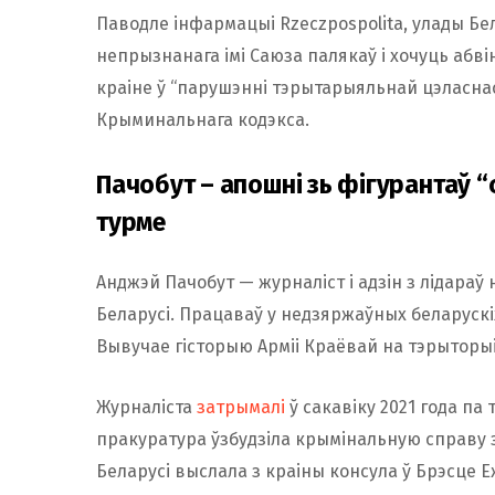
Паводле інфармацыі Rzeczpospolita, улады Бе
непрызнанага імі Саюза палякаў і хочуць аб
краіне ў “парушэнні тэрытарыяльнай цэласнасц
Крыминальнага кодэкса.
Пачобут – апошні зь фігурантаў “
турме
Анджэй Пачобут — журналіст і адзін з лідараў
Беларусі. Працаваў у недзяржаўных беларускі
Вывучае гісторыю Арміі Краёвай на тэрыторыі
Журналіста
затрымалі
ў сакавіку 2021 года па
пракуратура ўзбудзіла крымінальную справу 
Беларусі выслала з краіны консула ў Брэсце 