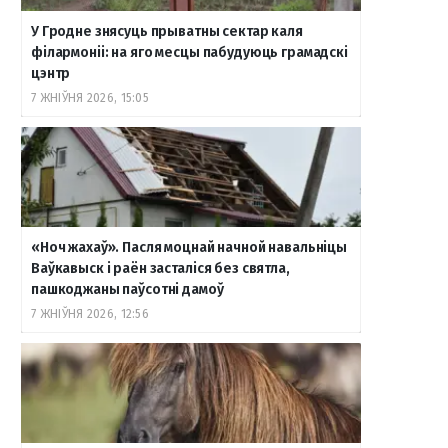
У Гродне знясуць прыватны сектар каля
філармоніі: на яго месцы пабудуюць грамадскі
цэнтр
7 ЖНІЎНЯ 2026, 15:05
«Ноч жахаў». Пасля моцнай начной навальніцы
Ваўкавыск і раён засталіся без святла,
пашкоджаны паўсотні дамоў
7 ЖНІЎНЯ 2026, 12:56