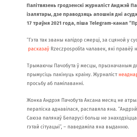
Палітвязень гродзенскі журналіст Анджэй Пач
ізалятары, дзе праводзяць апошнія дні асуд
17 траўня 2021 года, піша Telegram-канал “П
“Гэта так званы калідор смерці, за сцяной у 
расказаў
Rzeczpospolita чалавек, які правёў 
Трымаючы Пачобута ў месцы, прызначаным для 
прымусіць пакінуць краіну. Журналіст
неадна
просьбу аб памілаванні.
Жонка Андрэя Пачобута Аксана месяц не атрым
перапіска аднавілася, распавяла яна. “Андрэй 
Саюза палякаў Беларусі больш не знаходзіцца 
гэтай сітуацыі”, – паведаміла яна выданню.