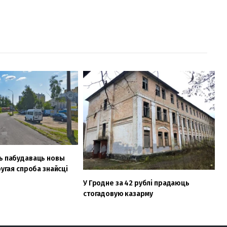
ь пабудаваць новы
ругая спроба знайсці
У Гродне за 42 рублі прадаюць
стогадовую казарму