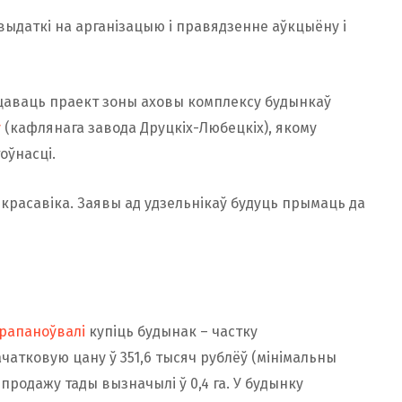
ыдаткі на арганізацыю і правядзенне аўкцыёну і
цаваць праект зоны аховы комплексу будынкаў
ў
(кафлянага завода Друцкіх-Любецкіх), якому
оўнасці.
красавіка. Заявы ад удзельнікаў будуць прымаць да
рапаноўвалі
купіць будынак – частку
ачатковую цану ў 351,6 тысяч рублёў (мінімальны
 продажу тады вызначылі ў 0,4 га. У будынку