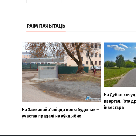
РАІМ ПАЧЫТАЦЬ
На Дубко хочуц
квартал. Гэта д
інвестара
На Замкавай з’явіцца новы будынак –
участак прадалі на аўкцыёне