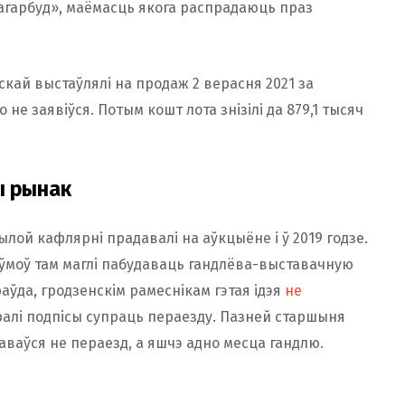
гарбуд», маёмасць якога распрадаюць праз
кай выстаўлялі на продаж 2 верасня 2021 за
о не заявіўся. Потым кошт лота знізілі да 879,1 тысяч
ы рынак
ылой кафлярні прадавалі на аўкцыёне і ў 2019 годзе.
е ўмоў там маглі пабудаваць гандлёва-выставачную
раўда, гродзенскім рамеснікам гэтая ідэя
не
ралі подпісы супраць пераезду. Пазней старшыня
аваўся не пераезд, а яшчэ адно месца гандлю.