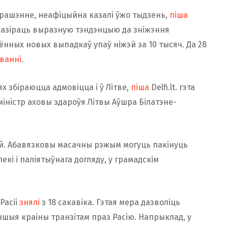
 рашэнне, неафіцыйна казалі ўжо тыдзень,
піша
 назіраць выразную тэндэнцыю да зніжэння
зённых новых выпадкаў упаў ніжэй за 10 тысяч. Да 28
ванні
.
 збіраюцца адмовіцца і ў Літве,
піша
Delfi.lt. гэта
міністр аховы здароўя Літвы Аўшра Білатэне-
. Абавязковы масачны рэжым могуць пакінуць
екі і паліятыўнага догляду, у грамадскім
Расіі
знялі
з 18 сакавіка. Гэтая мера дазволіць
шыя краіны транзітам праз Расію. Напрыклад, у