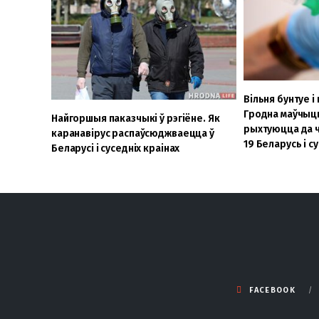
Вільня бунтуе 
Гродна маўчыць,
Найгоршыя паказчыкі ў рэгіёне. Як
рыхтуюцца да ч
каранавірус распаўсюджваецца ў
19 Беларусь і с
Беларусі і суседніх краінах
FACEBOOK