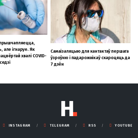
і прышчапляецца,
 але ігнаруе. Як
Самаізаляцыю для кантактаў першага
ацвёртай хвалі COVID-
ўзроўню і падарожнікаў скароцяць да
уседзі
7 дзён
INSTAGRAM
TELEGRAM
RSS
YOUTUBE