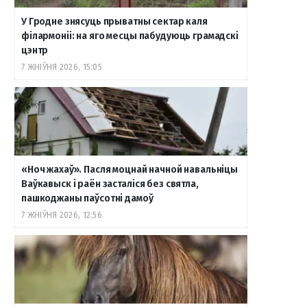
У Гродне знясуць прыватны сектар каля
філармоніі: на яго месцы пабудуюць грамадскі
цэнтр
7 ЖНІЎНЯ 2026, 15:05
«Ноч жахаў». Пасля моцнай начной навальніцы
Ваўкавыск і раён засталіся без святла,
пашкоджаны паўсотні дамоў
7 ЖНІЎНЯ 2026, 12:56