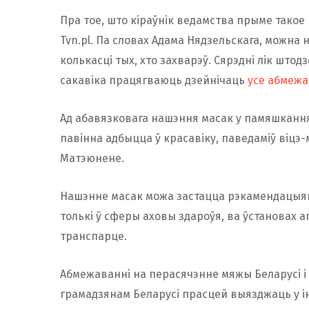
Пра тое, што кіраўнік ведамства прыме такое
Tvn.pl. Па словах Адама Нядзельскага, можна
колькасці тых, хто захварэў. Сярэдні лік штод
сакавіка працягваюць дзейнічаць
усе абмежа
Ад абавязковага нашэння масак у памяшканнях
павінна адбыцца ў красавіку, паведаміў віцэ-
Матэюнене.
Нашэнне масак можа застацца рэкамендацыяй
толькі ў сферы аховы здароўя, ва ўстановах ап
транспарце.
Абмежаванні на перасячэнне мяжы Беларусі і 
грамадзянам Беларусі прасцей выязджаць у ін