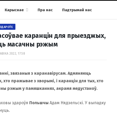
Карыснае
Пра нас
Падтрымай нас
ЗДАРОЎЕ
асоўвае каранцін для прыезджых,
уць масачны рэжым
АВІКА 2022, 17:58
нні, звязаныя з каранавірусам. Адмяняюць
 хто пражывае з хворымі, і каранцін для тых, хто
чны рэжым у памяшканнях, акрамя медустаноў.
 аховы здароўя
Польшчы
Адам Нядзельскі. У выпадку
нуць.