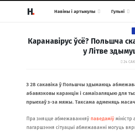
Навіны і артыкулы
Гульні
Каранавірус ўсё? Польшча ск
у Літве здым
24 САК
З 28 сакавіка ў Польшчы здымаюць абмежава
абавязковы каранцін і самаізаляцыю для тых,
прыехаў з-за мяжы. Таксама адменяць маса
Пра зняцце абмежаванняў
паведаміў
міністр
пагаршэння сітуацыі абмежаванні могуць вяр