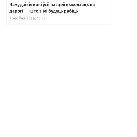
Чаму дзікія коні ўсё часцей выходзяць на
дарогі — і што з імі будуць рабіць
7 ЖНІЎНЯ 2026, 10:45