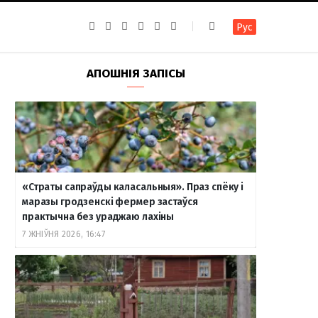
F
I
T
R
Y
В
Рус
a
n
e
S
o
к
c
s
l
S
u
о
e
t
e
T
н
b
a
g
u
т
АПОШНІЯ ЗАПІСЫ
o
g
r
b
а
o
r
a
e
к
k
a
m
т
m
е
«Страты сапраўды каласальныя». Праз спёку і
маразы гродзенскі фермер застаўся
практычна без ураджаю лахіны
7 ЖНІЎНЯ 2026, 16:47