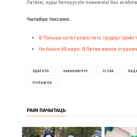
Латвію, куды беларускія памежнікі без асабл
Чытайце таксама:
В Польше хотят упростить трудоустройст
Не более 60 евро. В Литве ввели ограни
ЗДАРОЎЕ
КАРАНАВІРУС
ЛІТВА
ПАД
ПОЛЬШЧА
РАІМ ПАЧЫТАЦЬ