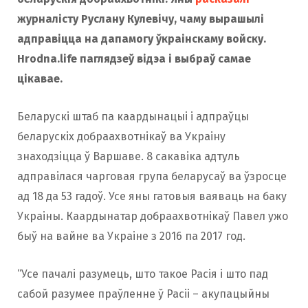
журналісту Руслану Кулевічу, чаму вырашылі
адправіцца на дапамогу ўкраінскаму войску.
Hrodna.life паглядзеў відэа і выбраў самае
цікавае.
Беларускі штаб па каардынацыі і адпраўцы
беларускіх добраахвотнікаў ва Украіну
знаходзіцца ў Варшаве. 8 сакавіка адтуль
адправілася чарговая група беларусаў ва ўзросце
ад 18 да 53 гадоў. Усе яны гатовыя ваяваць на баку
Украіны. Каардынатар добраахвотнікаў Павел ужо
быў на вайне ва Украіне з 2016 па 2017 год.
“Усе пачалі разумець, што такое Расія і што пад
сабой разумее праўленне ў Расіі – акупацыйны