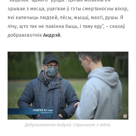
зрывае з месца, уцягвае ў гэты смертаносны віхор,
які калечыць людзей, лёсы, жыцці, мазгі, душы. Я
лічу, што так не павінна быць, і таму еду”, – сказаў
добраахвотнік
Андрэй
.
Добраахвотнік Андрэй. Скрыншот з відэа.