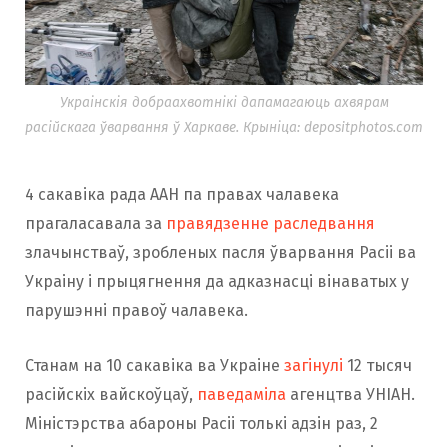
Украінскія добраахвотнікі дапамагаюць ахвярам
расійскага ўварвання ў Харкаве. Крыніца: depositphotos.com
4 сакавіка рада ААН па правах чалавека
прагаласавала за
правядзенне раследвання
злачынстваў, зробленых пасля ўварвання Расіі ва
Украіну і прыцягнення да адказнасці вінаватых у
парушэнні правоў чалавека.
Станам на 10 сакавіка ва Украіне
загінулі
12 тысяч
расійскіх вайскоўцаў,
паведаміла
агенцтва УНІАН.
Міністэрства абароны Расіі толькі адзін раз, 2