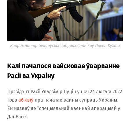
Каардынатар беларускіх добраахвотнікаў Павел Кухта
Калі пачалося вайсковае ўварванне
Расіі ва Украіну
Прэзідэнт Расіі Уладзімір Пуцін у ноч 24 лютага 2022
года
аб’явіў
пра пачатак вайны супраць Украіны.
Ён назваў яе “спецыяльнай ваеннай аперацыяй у
Данбасе”.