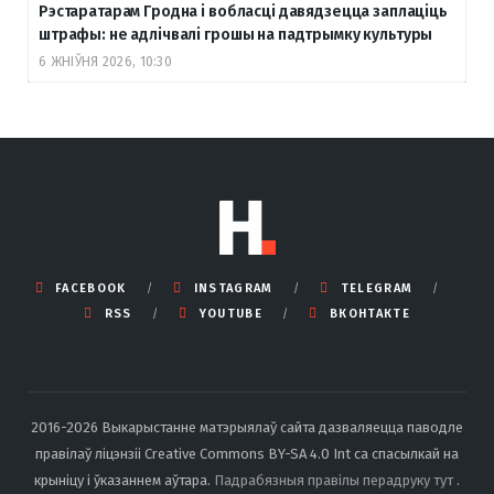
Рэстаратарам Гродна і вобласці давядзецца заплаціць
штрафы: не адлічвалі грошы на падтрымку культуры
6 ЖНІЎНЯ 2026, 10:30
FACEBOOK
INSTAGRAM
TELEGRAM
RSS
YOUTUBE
ВКОНТАКТЕ
2016-2026 Выкарыстанне матэрыялаў сайта дазваляецца паводле
правілаў ліцэнзіі Creative Commons BY-SA 4.0 Int са спасылкай на
крыніцу і ўказаннем аўтара.
Падрабязныя правілы перадруку тут
.