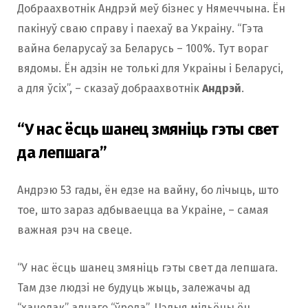
Добраахвотнік Андрэй меў бізнес у Нямеччына. Ён
пакінуў сваю справу і паехаў ва Украіну. “Гэта
вайна беларусаў за Беларусь – 100%. Тут вораг
вядомы. Ён адзін не толькі для Украіны і Беларусі,
а для ўсіх”, – сказаў добраахвотнік
Андрэй
.
“У нас ёсць шанец змяніць гэты свет
да лепшага”
Андрэю 53 гады, ён едзе на вайну, бо лічыць, што
тое, што зараз адбываецца ва Украіне, – самая
важная рэч на свеце.
“У нас ёсць шанец змяніць гэты свет да лепшага.
Там дзе людзі не будуць жыць, залежачы ад
“хацелак” аднаго “ўрода”. Цэлыя мільёны ён