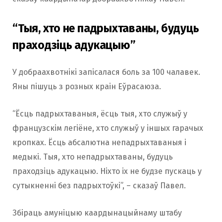
“Тыя, хто не падрыхтаваны, будуць
праходзіць адукацыю”
У добраахвотнікі запісалася боль за 100 чалавек.
Яны пішуць з розных краін Еўрасаюза.
“Ёсць падрыхтаваныя, ёсць тыя, хто служыў у
французскім легіёне, хто служыў у іншых гарачых
кропках. Ёсць абсалютна непадрыхтаваныя і
медыкі. Тыя, хто непадрыхтаваны, будуць
праходзіць адукацыю. Ніхто іх не будзе пускаць у
сутыкненні без падрыхтоўкі”, – сказаў Павел.
Збіраць амуніцыю каардынацыйнаму штабу