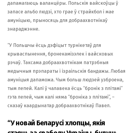
дапамагаюць валанцёры. Польскія вайскоўцы ў
запасе альбо людзі, хто грае ў страйкбол і мае
амуніцыю, прыносяць для добраахвотнікаў
знараджэнне.
“У Польшчы ёсць дэфіцыт турнікетаў для
крываспынення, бронекамізэлек і вайсковых
рэчаў. Таксама добраахвотнікам патрэбныя
медычныя прэпараты і ізраільскія бандажы. Любая
амуніцыя дапаможа. Чым больш людзей узброена,
тым лепей. Калі ў чалавека ёсць “бронік з плітамі”
гэта лепей, чым калі няма “броніка з плітамі”, –
сказаў каардынатар добраахвотнікаў Павел.
“У новай Беларусі хлопцы, якія