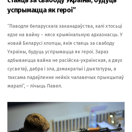
стаяць за свабоду Украіны, будуць
успрымацца як героі”
“Паводле беларускага заканадаўства, калі хтосьці
едзе на вайну – нясе крымінальную адказнасць. У
новай Беларусі хлопцы, якія стаяць за свабоду
Украіны, будуць успрымацца як героі. Зараз
адбываецца вайна не расійска-украінская, а двух
сусветаў, дабра і зла, дэмакратыі і дыктатуры, а
таксама падаўленне нейкіх чалавечых прынцыпаў
маралі”, – лічыць Павел.