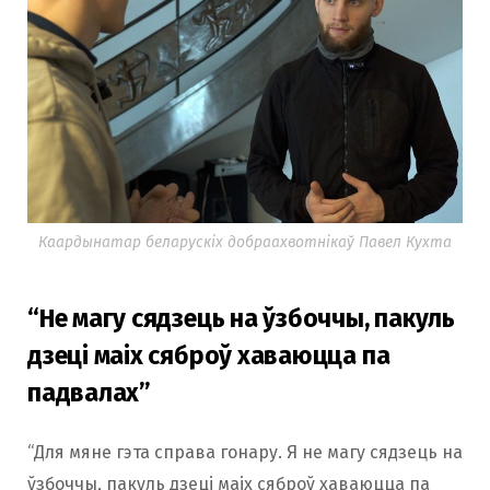
Каардынатар беларускіх добраахвотнікаў Павел Кухта
“Не магу сядзець на ўзбоччы, пакуль
дзеці маіх сяброў хаваюцца па
падвалах”
“Для мяне гэта справа гонару. Я не магу сядзець на
ўзбоччы, пакуль дзеці маіх сяброў хаваюцца па