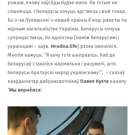
рэжым, якому заўсёды будзе мала. На гэтым не
спыняцца. І беларусы хочуць адстаяць свой гонар.
Бо з-за Лукашэнкі з нашай краіны б’юць ракеты па
мірным насельніцтве Украіны. Беларусы хочуць
супрацьстаяць, бо адносіны [паміж беларусамі і
украінцамі – заўв.
Hrodna.life
] рэзка змяніліся.
Многія кажуць: “Я хачу гэта выправіць. Каб да
беларусаў ставіліся нармальна і разумелі, што
беларусы братэрскі народ украінскаму””, – сказаў
каардынатар дабраахвотнікаў
Павел
Кухта
каналу
“
Мы вернёмся
”.