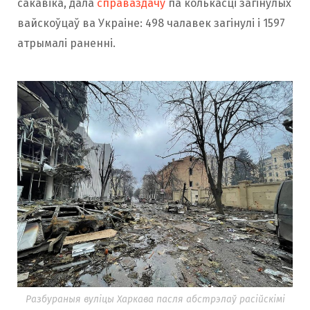
сакавіка, дала
справаздачу
па колькасці загінулых
вайскоўцаў ва Украіне: 498 чалавек загінулі і 1597
атрымалі раненні.
Разбураныя вуліцы Харкава пасля абстрэлаў расійскімі