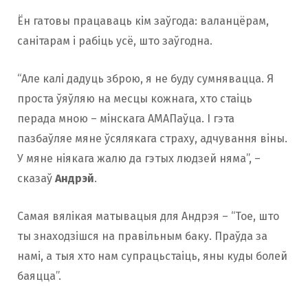
Ён гатовы працаваць кім заўгода: валанцёрам,
санітарам і рабіць усё, што заўгодна.
“Але калі дадуць зброю, я не буду сумнявацца. Я
проста ўяўляю на месцы кожнага, хто стаіць
перада мною – мінскага АМАПаўца. І гэта
пазбаўляе мяне ўсялякага страху, адчування віны.
У мяне ніякага жалю да гэтых людзей няма”, –
сказаў
Андрэй
.
Самая вялікая матывацыя для Андрэя – “Тое, што
ты знаходзішся на правільным баку. Праўда за
намі, а тыя хто нам супрацьстаіць, яны куды болей
баяцца”.