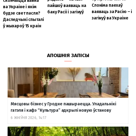
скончыцца вайна
Слоніма паехаў
пайшоў ваяваць на
ва Украіне і якім
ваяваць за Расію – і
баку Расіі і загінуў
будзе свет пасля?
загінуў ва Украіне
Даследчыкі спыталі
ў жыхароў 15 краін
АПОШНІЯ ЗАПІСЫ
Мясцовы бізнес у Гродне пашыраецца. Уладальнікі
гатэля і кафэ “Культура” адкрылі новую ўстанову
6 ЖНІЎНЯ 2026, 14:17