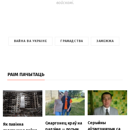
войскамі.
ВАЙНА ВА УКРАІНЕ
ГРАМАДСТВА
ЗАМЕЖЖА
РАІМ ПАЧЫТАЦЬ
Серыйны
Смаргонец краў на
Як павінна
аўтаугоншчык са
радзіме — потым