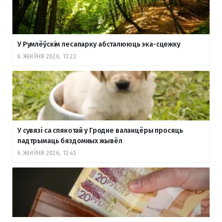
У Румлёўскім лесапарку абсталююць эка-сцежку
6 ЖНІЎНЯ 2026, 13:22
У сувязі са спякотай у Гродне валанцёры просяць
падтрымаць бяздомных жывёл
6 ЖНІЎНЯ 2026, 12:45