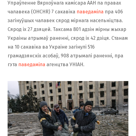
Упраўленне Вярхоўнага камісара ААН па правах
чалавека (OHCHR) 7 сакавіка
паведаміла
пра 406
загінуўшых чалавек сярод мірнага насельніцтва.
Сярод іх 27 дзяцей. Таксама 801 адзін мірны жыхар
Украіны атрымаў раненні, сярод іх 42 дзіця. Станам
на 10 сакавіка ва Украіне загінулі 516
грамадзянскіх асобаў, 908 атрымалі раненні, пра
гэта
паведаміла
агенцтва УНІАН.