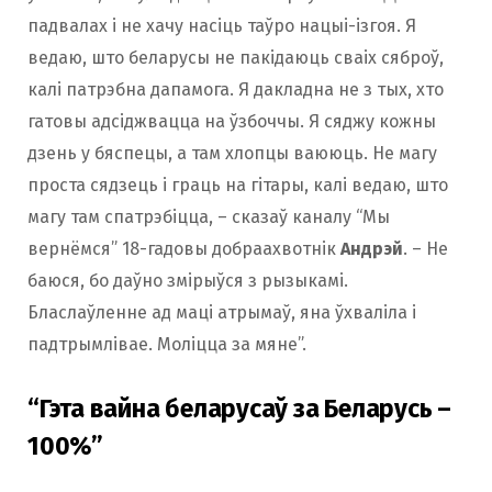
падвалах і не хачу насіць таўро нацыі-ізгоя. Я
ведаю, што беларусы не пакідаюць сваіх сяброў,
калі патрэбна дапамога. Я дакладна не з тых, хто
гатовы адсіджвацца на ўзбоччы. Я сяджу кожны
дзень у бяспецы, а там хлопцы ваююць. Не магу
проста сядзець і граць на гітары, калі ведаю, што
магу там спатрэбіцца, – сказаў каналу “Мы
вернёмся” 18-гадовы добраахвотнік
Андрэй
. – Не
баюся, бо даўно змірыўся з рызыкамі.
Бласлаўленне ад маці атрымаў, яна ўхваліла і
падтрымлівае. Моліцца за мяне”.
“Гэта вайна беларусаў за Беларусь –
100%”