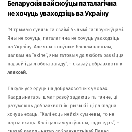
Беларускія вайскоўцы паталагічна
не хочуць уваходзіць ва Украіну
“Я трымаю сувязь са сваімі былымі саслоужыўцамі.
Яны не хочуць, паталагічна не хочуць уваходзіць
ва Украіну. Але яны з поўным баекамплектам,
цалкам на “экіпе”, яны гатовыя да любога развіцця
падзей і да любога загаду”, – сказаў добраахвотнік
Аляксей
.
Пакуль усе едуць на добраахвотных умовах.
Каардынатары шмат разоў задаюць пытанне, ці
разумеюць добраахвотнікі рызыкі і ці дакладна
хочуць ехаць. “Калі ёсць нейкія сумневы, то не
варта ехаць. Калі цалкам упэўнены, тады едзь”, –
сказаў каардынатар добраахвотнікаў Павел.