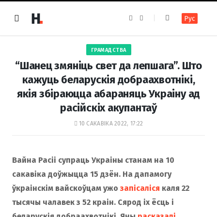
F
I
Рус
a
n
c
s
e
t
b
a
o
g
ГРАМАДСТВА
o
r
k
a
“Шанец змяніць свет да лепшага”. Што
m
кажуць беларускія добраахвотнікі,
якія збіраюцца абараняць Украіну ад
расійскіх акупантаў
10 САКАВІКА 2022, 17:22
Вайна Расіі супраць Украіны станам на 10
сакавіка доўжыцца 15 дзён. На дапамогу
ўкраінскім вайскоўцам ужо
запісаліся
каля 22
тысячы чалавек з 52 краін. Сярод іх ёсць і
беларускія добраахвотнікі. Яны
расказалі