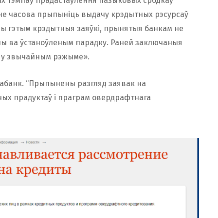
ых тэмпаў прадастаўлення пазыковых сродкаў
не часова прыпыніць выдачу крэдытных рэсурсаў
ры гэтым крэдытныя заяўкі, прынятыя банкам не
жаны ва ўстаноўленым парадку. Раней заключаныя
 у звычайным рэжыме».
набанк. “Прыпынены разгляд заявак на
ных прадуктаў і праграм овердрафтнага