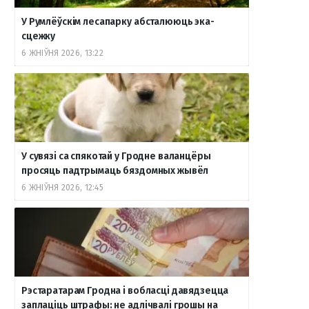
У Румлёўскім лесапарку абсталююць эка-
сцежку
6 ЖНІЎНЯ 2026, 13:22
У сувязі са спякотай у Гродне валанцёры
просяць падтрымаць бяздомных жывёл
6 ЖНІЎНЯ 2026, 12:45
Рэстаратарам Гродна і вобласці давядзецца
заплаціць штрафы: не адлічвалі грошы на