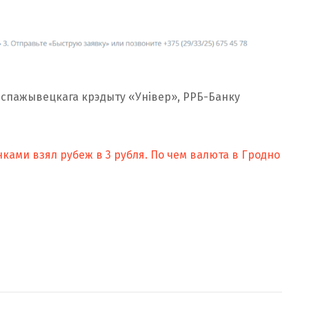
у спажывецкага крэдыту «Універ», РРБ-Банку
ками взял рубеж в 3 рубля. По чем валюта в Гродно