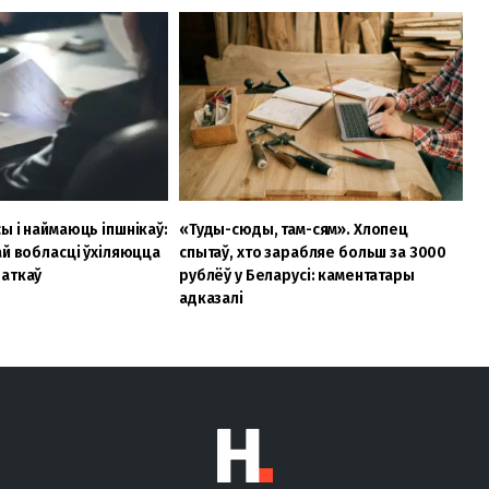
ы і наймаюць іпшнікаў:
«Туды-сюды, там-сям». Хлопец
ай вобласці ўхіляюцца
спытаў, хто зарабляе больш за 3000
даткаў
рублёў у Беларусі: каментатары
адказалі