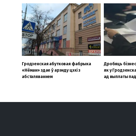
Гродзенская абутковая фабрыка
Дробяць бізнес
«Нёман» здае ў арэнду цэхі з
як у Гродзенск
абсталяваннем
ад выплаты па