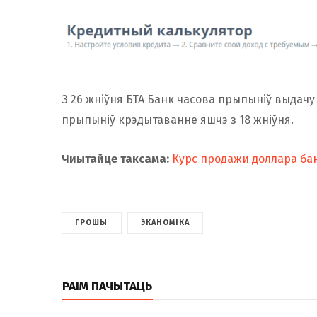
З 26 жніўня БТА Банк часова прыпыніў выдач
прыпыніў крэдытаванне яшчэ з 18 жніўня.
Чиытайце таксама:
Курс продажи доллара бан
ГРОШЫ
ЭКАНОМІКА
РАІМ ПАЧЫТАЦЬ