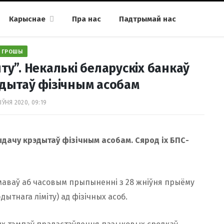
Карыснае
Пра нас
Падтрымай нас
ГРОШЫ
у”. Некалькі беларускіх банкаў
эдытаў фізічным асобам
ІЎНЯ 2020, 09:19
выдачу крэдытаў фізічным асобам. Сярод іх БПС-
маваў аб часовым прыпыненні з 28 жніўня прыёму
ытнага ліміту) ад фізічных асоб.