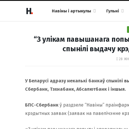
Навіны і артыкулы
Гульні
“З улікам павышанага попыт
спынілі выдачу кр
28 ЖН
У Беларусі адразу некалькі банкаў спынілі 
Сбербанк, Тэхнабанк, Абсалютбанк і іншыя.
БПС-Сбербанк
ў раздзеле “Навіны” праінфар
крэдытных заявак (заявак на павелічэнне крэд