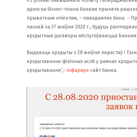
«З улікам павышанага попыту і апераджальн
адносна бізнес-плана банкам прынята рашэн
прыватным кліентам, – паведамляе банк. – П
пазней за 27 жніўня 2020 г., будуць разглед
крэдытныя дагаворы абслугоўваюцца Банкам
Выдаваць крэдыты з 28 жніўня перастаў і Тэх
крэдытаванне фізічных асоб у рамках крэдыт
крэдытавання”,-
інфармуе
сайт банка.