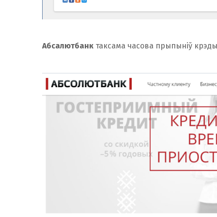
Абсалютбанк
таксама часова прыпыніў крэды