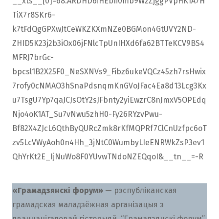
__xts__[0]=68.ARDHD6iHEbIi0mb9WzZjggPVpHK1A7H
TiX7r8SKr6-
k7tFdQgGPXwJtCeWKZKXmNZe0BGMon4GtUVY2ND-
ZHID5K23j2b3iOx06jFNlcTpUnIHXd6fa62BTTeKCV9BS4
MFRJ7brGc-
bpcsl1B2X25F0_NeSXNVs9_Fibz6ukeVQCz45zh7rsHwix
7rofy0cNMAO3hSnaPdsnqmKnGVoJFac4Ea8d13Lcg3Kx
u7TsgU7Yp7qaJCJsOtY2sJFbnty2yiEwzrC8nJmxV5OPEdq
Njo4oK1AT_Su7vNwu5zhH0-Fy26RYzvPwu-
Bf82X4ZJcL6QthByQURcZmk8rKfMQPRf7ClCnUzfpc6oT
zv5LcVWyAoh0n4Hh_3jNtC0WumbyLIeENRWkZsP3ev1
QhYrKt2E_IjNuWo8F0YUvwTNdoNZEQqoI&__tn__=-R
«Грамадзянскі форум»
— рэспубліканская
грамадская маладзёжная арганізацыя з
дваццацігадовай гісторыяй. “Грамадзянскі форум”