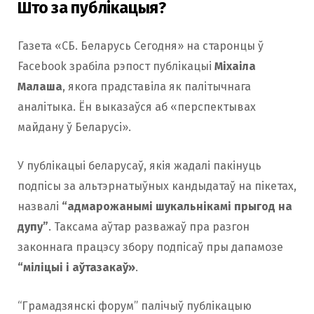
Што за публікацыя?
Газета «СБ. Беларусь Сегодня» на старонцы ў
Facebook зрабіла рэпост публікацыі
Міхаіла
Малаша
, якога прадставіла як палітычнага
аналітыка. Ён выказаўся аб «перспектывах
майдану ў Беларусі».
У публікацыі беларусаў, якія жадалі пакінуць
подпісы за альтэрнатыўных кандыдатаў на пікетах,
назвалі
“адмарожанымі шукальнікамі прыгод на
дупу”
. Таксама аўтар разважаў пра разгон
законнага працэсу збору подпісаў пры дапамозе
“міліцыі і аўтазакаў»
.
“Грамадзянскі форум” палічыў публікацыю