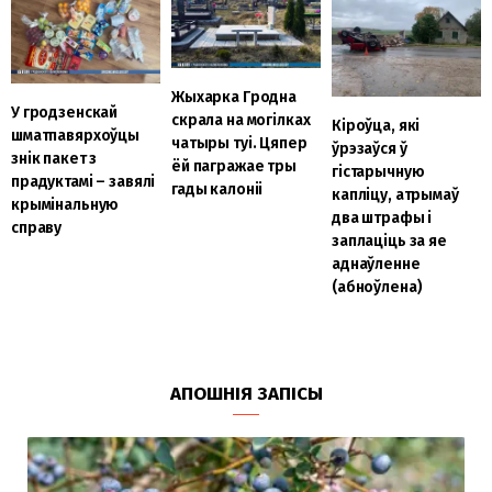
Жыхарка Гродна
У гродзенскай
скрала на могілках
Кіроўца, які
шматпавярхоўцы
чатыры туі. Цяпер
ўрэзаўся ў
знік пакет з
ёй пагражае тры
гістарычную
прадуктамі – завялі
гады калоніі
капліцу, атрымаў
крымінальную
два штрафы і
справу
заплаціць за яе
аднаўленне
(абноўлена)
АПОШНІЯ ЗАПІСЫ