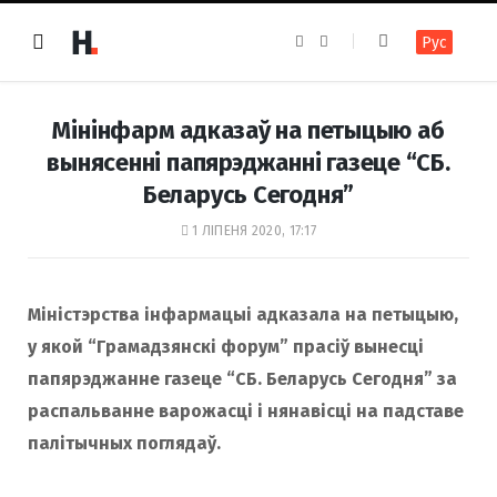
F
I
Рус
a
n
c
s
e
t
b
a
o
g
Мінінфарм адказаў на петыцыю аб
o
r
k
a
вынясенні папярэджанні газеце “СБ.
m
Беларусь Сегодня”
1 ЛІПЕНЯ 2020, 17:17
Міністэрства інфармацыі адказала на петыцыю,
у якой “Грамадзянскі форум” прасіў вынесці
папярэджанне газеце “СБ. Беларусь Сегодня” за
распальванне варожасці і нянавісці на падставе
палітычных поглядаў.