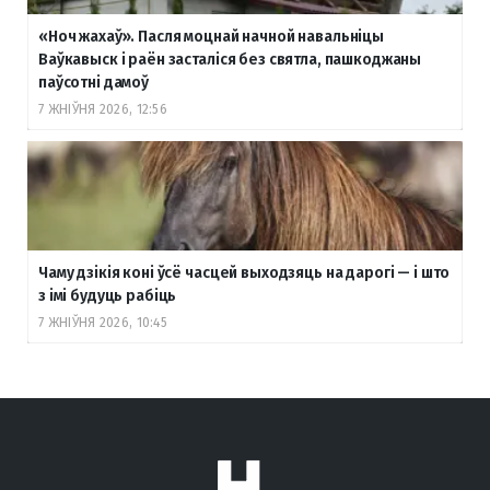
«Ноч жахаў». Пасля моцнай начной навальніцы
Ваўкавыск і раён засталіся без святла, пашкоджаны
паўсотні дамоў
7 ЖНІЎНЯ 2026, 12:56
Чаму дзікія коні ўсё часцей выходзяць на дарогі — і што
з імі будуць рабіць
7 ЖНІЎНЯ 2026, 10:45