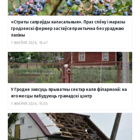
«Страты сапраўды каласальныя». Праз спёку і маразы
гродзенскі фермер застаўся практычна без ураджаю
лахіны
7 ЖНІЎНЯ 2026, 16:47
У Гродне знясуць прыватны сектар каля філармоніі: на
яго месцы пабудуюць грамадскі цэнтр
7 ЖНІЎНЯ 2026, 15:05