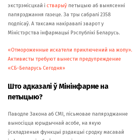
экстрэмісцкай і
стварыў
петыцыю аб вынясенні
папярэджання газеце. За тры сабралі 2358
подпісаў. А таксама накіравалі зварот у
Міністэрства інфармацыі Рэспублікі Беларусь.
«Отмороженные искатели приключений на жопу».
Активисты требуют вынести предупреждение
«СБ-Беларусь Сегодня»
Што адказалі ў Мінінфарме на
петыцыю?
Паводле Закона аб СМІ, пісьмовае папярэджанне
выносіцца юрыдычнай асобе, на якую
ўскладзеныя функцыі рэдакцыі сродку масавай