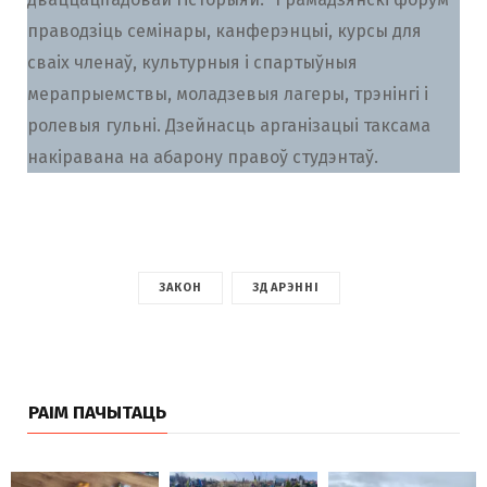
праводзіць семінары, канферэнцыі, курсы для
сваіх членаў, культурныя і спартыўныя
мерапрыемствы, моладзевыя лагеры, трэнінгі і
ролевыя гульні. Дзейнасць арганізацыі таксама
накіравана на абарону правоў студэнтаў.
ЗАКОН
ЗДАРЭННІ
РАІМ ПАЧЫТАЦЬ