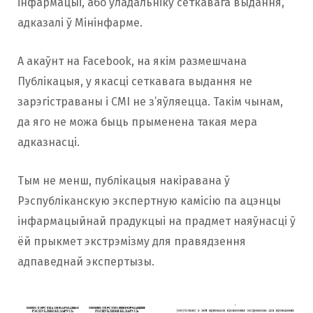
інфармацыі, або ўладальніку сеткавага выдання,
адказалі ў Мінінфарме.
А акаўнт на Facebook, на якім размешчана
Публікацыя, у якасці сеткавага выдання не
зарэгістраваны і СМІ не з’яўляецца. Такім чынам,
да яго не можа быць прыменена такая мера
адказнасці.
Тым не менш, публікацыя накіравана ў
Рэспубліканскую экспертную камісію па ацэнцы
інфармацыйнай прадукцыі на прадмет наяўнасці ў
ёй прыкмет экстрэмізму для правядзення
адпаведнай экспертызы.